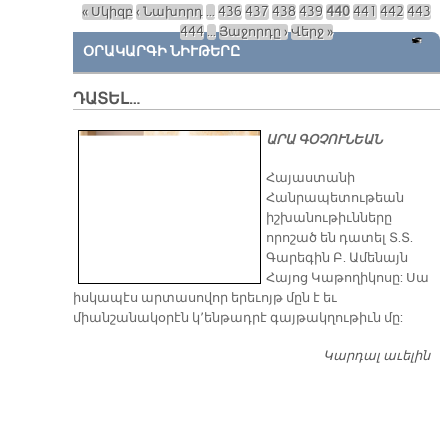
« Սկիզբ
‹ Նախորդ
…
436
437
438
439
440
441
442
443
ԴԺ
Էջեր
444
…
Յաջորդը ›
Վերջ »
Ա
ՕՐԱԿԱՐԳԻ ՆԻՒԹԵՐԸ
ԿՈ
ԱՒ
Տ
ԴԱՏԵԼ…
37
ՏՈ
ԱՐԱ ԳՕՉՈՒՆԵԱՆ
​Հայաստանի
Հանրապետութեան
իշխանութիւնները
որոշած են դատել Տ.Տ.
Գարեգին Բ. Ամենայն
Հայոց Կաթողիկոսը: Սա
իսկապէս արտասովոր երեւոյթ մըն է եւ
միանշանակօրէն կ՚ենթադրէ գայթակղութիւն մը:
Կարդալ աւելին
Դ