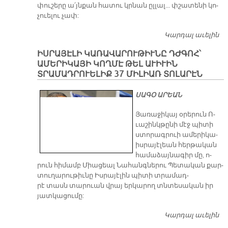
փու­շե­րը ա՛յն­քան հա­տու կրնան ըլ­լալ... փշա­տե­նի կո­
Թ
չուե­լու չափ:
Կարդալ աւելին
«Կ
Վ
ԻՍՐԱՅԷԼԻ ԿԱՌԱՎԱՐՈՒԹԻՒՆԸ ԴԺԳՈՀ՝
Կ
ԱՄԵՐԻԿԱՅԻ ԿՈՂՄԷ ԹԵԼ ԱՒԻՒԻՆ
Վ
ՏՐԱՄԱԴՐՈՒԵԼԻՔ 37 ՄԻԼԻԱՌ ՏՈԼԱՐԷՆ
ՍԱԳՕ ԱՐԵԱՆ
​Յա­ռա­ջի­կայ օ­րե­րուն Ո­
ւա­շինկ­թը­նի մէջ պի­տի
ստո­րագ­րուի ա­մե­րի­կա-
իս­րա­յէ­լեան հեր­թա­կան
հա­մա­ձայ­նա­գիր մը, ո­
րուն հի­մամբ Միա­ցեալ Նա­հանգ­նե­րու Պե­տա­կան քար­
տու­ղա­րու­թիւ­նը Իս­րա­յէ­լին պի­տի տրա­մադ­
րէ տասն տա­րուան վրայ եր­կա­րող տնտե­սա­կան իր
յատ­կա­ցու­մը:
Կարդալ աւելին
ԻՍ
Կ