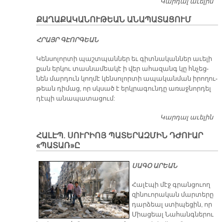
Կարդալ աւելին
Ա
Ա
ՔԱՂԱՔԱԿԱՆՈՒԹԵԱՆ ԱՆԱՊԱՏԱՑՈՒՄ
ՀՐԱՅՐ ԳԷՈՐ­ԳԵԱՆ
Կեն­սո­լոր­տի պաշտ­պան­ներ եւ գիտ­նա­կան­ներ ա­ւե­լի
քան եր­կու տաս­նա­մեա­կէ ի վեր ա­հա­զանգ կը հնչեց­
նեն մար­դուն կող­մէ կեն­սո­լոր­տի ա­պա­կան­ման ի­րո­ղու­
թեան դի­մաց, որ սկսած է երկ­րա­գուն­դը ա­ռաջ­նոր­դել
դէ­պի ա­նա­պա­տա­ցում:
Կարդալ աւելին
Ք
Ա
ՀԱԼԷՊ. ՍՈՒՐԻՈՅ ՊԱՏԵՐԱԶՄԻՆ ԴԺՈՒԱՐ
«ՊԱՏԱՌ»Ը
​ՍԱԳՕ ԱՐԵԱՆ
Հա­լէ­պի մէջ գրան­ցուող
զի­նուո­րա­կան մար­տե­րը
դար­ձեալ ստի­պե­ցին, որ
Միա­ցեալ Նա­հանգ­նե­րու