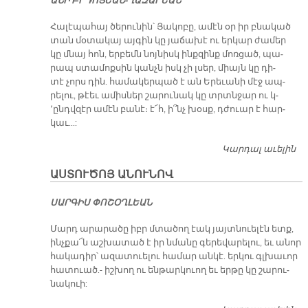
Ա­ՆԻ ԲՐԴՈ­ՅԵԱՆ-ՂԱ­ԶԱ­ՐԵԱՆ
Հա­լէ­պա­հայ ծե­րու­նին՝ Յա­կո­բը, ա­մէն օր իր բնա­կած
տան մօ­տա­կայ այ­գին կը յա­ճա­խէ ու եր­կար ժա­մեր
կը մնայ հոն, եր­բեմն նոյ­նիսկ ինք­զինք մոռ­ցած, պա­
րապ ստա­մոք­սին կանչն իսկ չի լսեր, միայն կը դի­
տէ չորս դին. հա­մա­կեր­պած է ան Ե­րե­ւա­նի մէջ ապ­
րելու, թէեւ ա­միս­ներ շա­րու­նակ կը տրտնջար ու կ­­
՚ընդվ­զէր ա­մէն բա­նէ։ է՜հ, ի՞նչ խօսք, դժուար է հար­
կաւ...:
Կարդալ աւելին
Ա
Կ
ԱՍՏՈՒԾՈՅ ԱՆՈՒՆՈՎ
ՍԱՐ­ԳԻՍ ՓՈ­ՇՕՂ­ԼԵԱՆ
Մարդ ա­րա­րա­ծը իբր մտա­ծող էակ յայտ­նուե­լէն ետք,
ինչ­քա՜ն աշ­խա­տած է իր նմա­նը գե­րե­վա­րե­լու, եւ ա­նոր
հա­կա­դիր՝ ա­զա­տուե­լու հա­մար ան­կէ. եր­կու գլխա­ւոր
հա­տուած.- իշ­խող ու են­թար­կուող եւ եր­թը կը շա­րու­
նա­կուի: