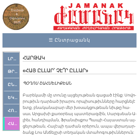
Շաբաթ
8,
Օգոստոս
2026
☰ Ընտրացանկ
ՀԱՐԹԱԿ
ԼՐԱՀՈՍ
«ՀԱՅ ԸԼ­ԼԱՐ՝ ՉԷ՞Ր ԸԼ­ԼԱՐ»
ԹՐՔԱՀԱՅ ԿԵԱՆՔ
ՊՕ­ՂՈՍ ՇԱՀ­ՄԵ­ԼԻ­ՔԵԱՆ
ԸՆԿԵՐԱՄՇԱԿՈՒԹԱՅԻՆ
Բա­րե­կա­մի մը տու­նը այ­ցե­լու­թեան գա­ցած էինք: Սո­վո­
ԵԿԵՂԵՑԱԿԱՆ
րու­թիւն դար­ձած ի­րա­րու որ­պի­սու­թիւն­նե­րը հարց­նե­լէ
ետք, բնա­կա­նա­բար մեր խօ­սակ­ցու­թեան նիւ­թը հա­
ՀՈԳԵՄՏԱՒՈՐ
սաւ Ար­ցա­խի քա­ռօ­րեայ պա­տե­րազ­մին, Սարգ­սեան-Ա­
լիեւ հան­դիպ­ման, Ֆրան­սիս­քոս Պա­պի Հա­յաս­տան այ­
ՀԱՐԹԱԿ
ցե­լու­թեան, Հա­լէ­պի դա­ժան օ­րե­րուն, ա­պա վե­րա­դար­
ձանք Լոս Ան­ճե­լը­սի տե­ղա­կան մտա­հո­գու­թիւն­նե­րուն: