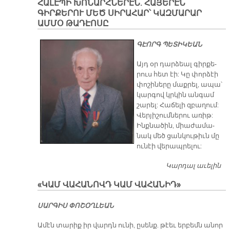
ՀԱԼԷՊԻ ԽՈՆԱՐՀՆԵՐԷՆ. ՀԱՅԵՐԷՆ
ԹԷ
ԳԻՐՔԵՐՈՒ ՄԵԾ ՍԻՐԱՀԱՐ՝ ԿԱԶՄԱՐԱՐ
ԱՄՄՕ ԹԱԴԷՈՍԸ
​ԳԷՈՐԳ ՊԵՏԻԿԵԱՆ
Այդ օր դար­ձեալ գիր­քե­
րուս հետ էի: Կը փոր­ձէի
փո­շի­նե­րը մաք­րել, ա­պա՝
կար­գով կրկին ան­գամ
շա­րել: Հա­ճե­լի զբա­ղում:
Վեր­յի­շում­նե­րու ա­ռիթ:
Ինք­նա­ծին, միա­ժա­մա­
նակ մեծ ցան­կու­թիւն մը
ու­նէի վե­րապ­րե­լու:
Կարդալ աւելին
ՀԱ
ԽՈ
«ԿԱՄ ՎԱՀԱՆՈՎԴ ԿԱՄ ՎԱՀԱՆԻԴ»
Հ
Գ
ՍԱՐ­ԳԻՍ ՓՈ­ՇՕՂ­ԼԵԱՆ
ՄԵ
Կ
Ա­մէն տա­րիք իր վարդն ու­նի, ը­սենք. թէեւ եր­բեմն ա­նոր
Ա