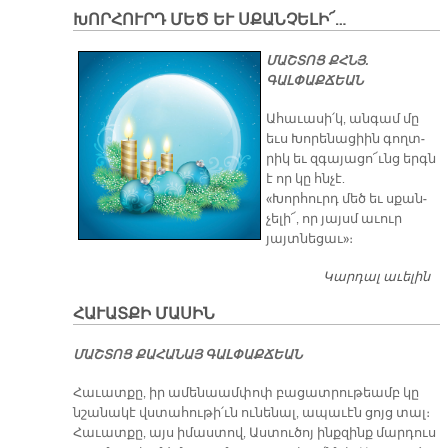
Խ
ԽՈՐ­ՀՈՒՐԴ ՄԵԾ ԵՒ ՍՔԱՆ­ՉԵ­ԼԻ՜…
ՄԱՇՏՈՑ ՔՀՆՅ.
ԳԱԼՓԱՔՃԵԱՆ
Ա­հա­ւա­սի՛կ, ան­գամ մը
եւս Խո­րե­նա­ցիին գողտ­
րիկ եւ զգա­յա­ցո՜ւնց երգն
է որ կը հնչէ.
«Խոր­հուրդ մեծ եւ սքան­
չե­լի՜, որ յայսմ ա­ւուր
յայտ­նե­ցաւ»։
Կարդալ աւելին
ԽՈ
ՀՈ
ՀԱՒԱՏՔԻ ՄԱՍԻՆ
Մ
ԵՒ
ՄԱՇ­ՏՈՑ ՔԱ­ՀԱ­ՆԱՅ ԳԱԼ­ՓԱՔ­ՃԵԱՆ
ՍՔ
ՉԵ
Հաւատքը, իր ամենաամփոփ բացատրութեամբ կը
ԼԻ
նշանակէ վստահութի՛ւն ունենալ, ապաւէն ցոյց տալ։
Հաւատքը, այս իմաստով, Աստուծոյ ինքզինք մարդուս