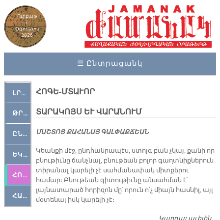
Ուրբաթ
7,
Օգոստոս
2026
☰ Ընտրացանկ
ՀՈԳԵ-ՄՏԱՒՈՐ
ԼՐԱՀՈՍ
ՏԱՐԱԿՈՅՍ ԵՒ ՎԱՐԱՆՈՒՄ
ԹՐՔԱՀԱՅ ԿԵԱՆՔ
ՄԱՇ­ՏՈՑ ՔԱ­ՀԱ­ՆԱՅ ԳԱԼ­ՓԱՔ­ՃԵԱՆ
ԸՆԿԵՐԱՄՇԱԿՈՒԹԱՅԻՆ
Կեանքի մէջ, ընդհանրապէս, ստոյգ բան չկայ, քանի որ
ԵԿԵՂԵՑԱԿԱՆ
բնութիւնը ճանչնալ, բնութեան բոլոր գաղտնիքներուն
տիրանալ կարելի չէ սահմանափակ միտքերու
ՀՈԳԵՄՏԱՒՈՐ
համար։ Բնութեան գիտութիւնը անսահման է՝
լայնատարած հորիզոն մը՝ որուն ո՛չ միայն հասնիլ, այլ
ՀԱՐԹԱԿ
մօտենալ իսկ կարելի չէ։
Կարդալ աւելին
Տ