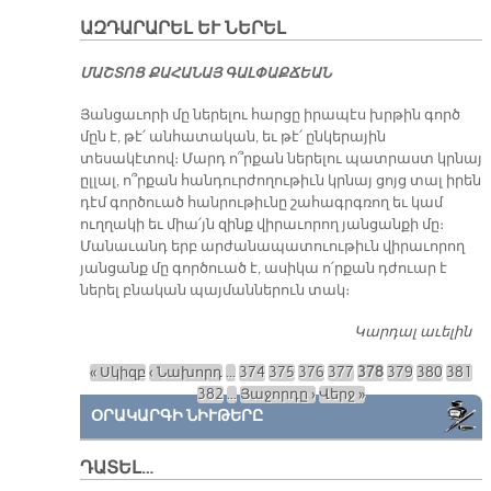
ԱԶԴԱՐԱՐԵԼ ԵՒ ՆԵՐԵԼ
ՄԱՇ­ՏՈՑ ՔԱ­ՀԱ­ՆԱՅ ԳԱԼ­ՓԱՔ­ՃԵԱՆ
Յանցաւորի մը ներելու հարցը իրապէս խրթին գործ
մըն է, թէ՛ անհատական, եւ թէ՛ ընկերային
տեսակէտով։ Մարդ ո՞րքան ներելու պատրաստ կրնայ
ըլլալ, ո՞րքան հանդուրժողութիւն կրնայ ցոյց տալ իրեն
դէմ գործուած հանրութիւնը շահագրգռող եւ կամ
ուղղակի եւ միա՛յն զինք վիրաւորող յանցանքի մը։
Մանաւանդ երբ արժանապատուութիւն վիրաւորող
յանցանք մը գործուած է, ասիկա ո՛րքան դժուար է
ներել բնական պայմաններուն տակ։
Կարդալ աւելին
Ա
ԵՒ
« Սկիզբ
‹ Նախորդ
…
374
375
376
377
378
379
380
381
Էջեր
382
…
Յաջորդը ›
Վերջ »
ՕՐԱԿԱՐԳԻ ՆԻՒԹԵՐԸ
ԴԱՏԵԼ…