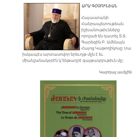
ԱՐԱ ԳՕՉՈՒՆԵԱՆ
​Հայաստանի
Հանրապետութեան
իշխանութիւնները
որոշած են դատել Տ.Տ.
Գարեգին Բ. Ամենայն
Հայոց Կաթողիկոսը: Սա
իսկապէս արտասովոր երեւոյթ մըն է եւ
միանշանակօրէն կ՚ենթադրէ գայթակղութիւն մը:
Կարդալ աւելին
Դ