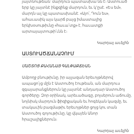
յայտնութեան՝ մարդուն պատասխա՛նն է։ Աստուած
երբ կը յայտնէ ինքզինք մարդուն, եւ կ՚ըսէ. «Ես եմ»,
մարդն ալ կը պատասխանէ. «Այո՛, Դուն ես»,
ահաւասիկ այս կարճ բայց իմաստալից
երկխօսութիւնը «հաւա՛տք» է, հաւատքի
արտայայտութի՛ւնն է։
Կարդալ աւելին
Հ
Մ
ԱՍՏՈՒԱԾՃԱՆԱՉՈՒՄ
ՄԱՇ­ՏՈՑ ՔԱ­ՀԱ­ՆԱՅ ԳԱԼ­ՓԱՔ­ՃԵԱՆ
Ամբողջ բնութիւնը, իր այլազան երեւոյթներով
ապացո՛յց մըն է Աստուծոյ էութեան, ան մարդուս
զգայարանքներուն կը յայտնէ անդադար Աստուծոյ
գործերը։ Զոր օրինակ, արեւածագը, բոյսերուն աճումը,
նոյնիսկ մարդուն ֆիզիքական եւ հոգեկան կազմը, եւ
տակաւին բազմաթիւ երեւոյթներ ցոյց կու տան
Աստուծոյ գոյութիւնը, կը վկայեն Անոր
հրաշալիքներուն։
Կարդալ աւելին
Ա