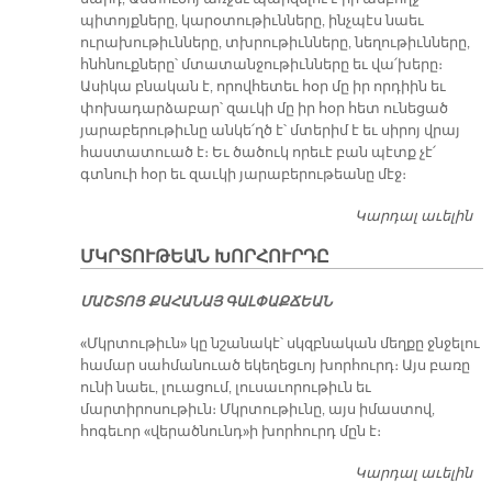
պիտոյքները, կարօտութիւնները, ինչպէս նաեւ
ուրախութիւնները, տխրութիւնները, նեղութիւնները,
հնհնուքները՝ մտատանջութիւնները եւ վա՛խերը։
Ասիկա բնական է, որովհետեւ հօր մը իր որդիին եւ
փոխադարձաբար՝ զաւկի մը իր հօր հետ ունեցած
յարաբերութիւնը անկե՛ղծ է՝ մտերիմ է եւ սիրոյ վրայ
հաստատուած է։ Եւ ծածուկ որեւէ բան պէտք չէ՛
գտնուի հօր եւ զաւկի յարաբերութեանը մէջ։
Կարդալ աւելին
Ա
Պ
ՄԿՐՏՈՒԹԵԱՆ ԽՈՐՀՈՒՐԴԸ
ԱՄ
ՄԱՇ­ՏՈՑ ՔԱ­ՀԱ­ՆԱՅ ԳԱԼ­ՓԱՔ­ՃԵԱՆ
«Մկրտութիւն» կը նշանակէ՝ սկզբնական մեղքը ջնջելու
համար սահմանուած եկեղեցւոյ խորհուրդ։ Այս բառը
ունի նաեւ, լուացում, լուսաւորութիւն եւ
մարտիրոսութիւն։ Մկրտութիւնը, այս իմաստով,
հոգեւոր «վերածնունդ»ի խորհուրդ մըն է։
Կարդալ աւելին
Մ