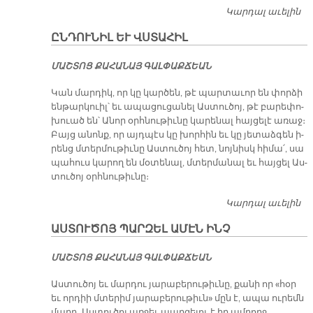
Կարդալ աւելին
Ս.
Ն
ԸՆԴՈՒՆԻԼ ԵՒ ՎՍՏԱՀԻԼ
ՄԱՇ­ՏՈՑ ՔԱ­ՀԱ­ՆԱՅ ԳԱԼ­ՓԱՔ­ՃԵԱՆ
Կան մար­դիկ, որ կը կար­ծեն, թէ պար­տա­ւոր են փոր­ձի
են­թար­կուիլ՝ եւ ա­պա­ցու­ցա­նել Աս­տու­ծոյ, թէ բա­րե­փո­
խուած են՝ Ա­նոր օրհ­նու­թիւ­նը կա­րե­նալ հայ­ցե­լէ ա­ռաջ։
Բայց ա­նոնք, որ այդ­պէս կը խոր­հին եւ կը յե­տաձ­գեն ի­
րենց մտեր­մու­թիւ­նը Աս­տու­ծոյ հետ, նոյ­նիսկ հի­մա՛, սա
պա­հուս կա­րող են մօ­տե­նալ, մտեր­մա­նալ եւ հայ­ցել Աս­
տու­ծոյ օրհ­նու­թիւ­նը։
Կարդալ աւելին
ԸՆ
ԵՒ
ԱՍՏՈՒԾՈՅ ՊԱՐԶԵԼ ԱՄԷՆ ԻՆՉ
Վ
ՄԱՇ­ՏՈՑ ՔԱ­ՀԱ­ՆԱՅ ԳԱԼ­ՓԱՔ­ՃԵԱՆ
Աստուծոյ եւ մարդու յարաբերութիւնը, քանի որ «հօր
եւ որդիի մտերիմ յարաբերութիւն» մըն է, ապա ուրեմն
մարդ, Աստուծոյ առջեւ պարզելու է իր ամբողջ