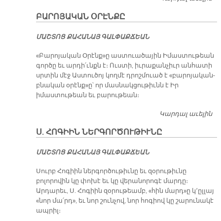
ԵՒ
ԲԱՐՈՅԱԿԱՆ ՕՐԷՆՔԸ
Վ
ՄԱՇ­ՏՈՑ ՔԱ­ՀԱ­ՆԱՅ ԳԱԼ­ՓԱՔ­ՃԵԱՆ
«Բարոյական Օրէնք»ը աստուածային Իմաստութեան
գործը եւ արդի՛ւնքն է։ Ուստի, իւրաքանչիւր անհատի
սրտին մէջ Աստուծոյ կողմէ դրոշմուած է «բարոյական-
բնական օրէնք»ը՝ որ մասնակցութիւնն է Իր
իմաստութեան եւ բարութեան։
Կարդալ աւելին
Բ
Օ
Ս. ՀՈԳԻԻՆ ՆԵՐԳՈՐԾՈՒԹԻՒՆԸ
ՄԱՇ­ՏՈՑ ՔԱ­ՀԱ­ՆԱՅ ԳԱԼ­ՓԱՔ­ՃԵԱՆ
Սուրբ Հոգիին ներգործութիւնը եւ զօրութիւնը
բոլորովին կը փոխէ եւ կը վերանորոգէ մարդը։
Արդարեւ, Ս. Հոգիին զօրութեամբ, «հին մարդ»ը կ՚ըլլայ
«նոր մա՛րդ», եւ նոր շունչով, նոր հոգիով կը շարունակէ
ապրիլ։