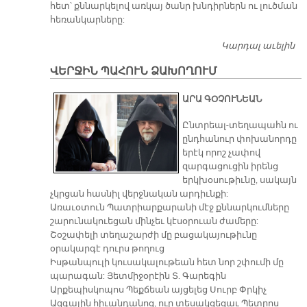
հետ՝ քննարկելով առկայ ծանր խնդիրներն ու լուծման
հեռանկարները:
Կարդալ աւելին
Ե
Կ
ՎԵՐՋԻՆ ՊԱՀՈՒՆ ՁԱԽՈՂՈՒՄ
ԱՐԱ ԳՕՉՈՒՆԵԱՆ
Ընտրեալ-տեղապահն ու
ընդհանուր փոխանորդը
երէկ որոշ չափով
զարգացուցին իրենց
երկխօսութիւնը, սակայն
չկրցան հասնիլ վերջնական արդիւնքի:
Առաւօտուն Պատրիարքարանի մէջ քննարկումները
շարունակուեցան մինչեւ կէսօրուան ժամերը:
Շօշափելի տեղաշարժի մը բացակայութիւնը
օրակարգէ դուրս թողուց
Իսթանպուլի կուսակալութեան հետ նոր շփումի մը
պարագան: Յետմիջօրէին Տ. Գարեգին
Արքեպիսկոպոս Պեքճեան այցելեց Սուրբ Փրկիչ
Ազգային հիւանդանոց, ուր տեսակցեցաւ Պետրոս