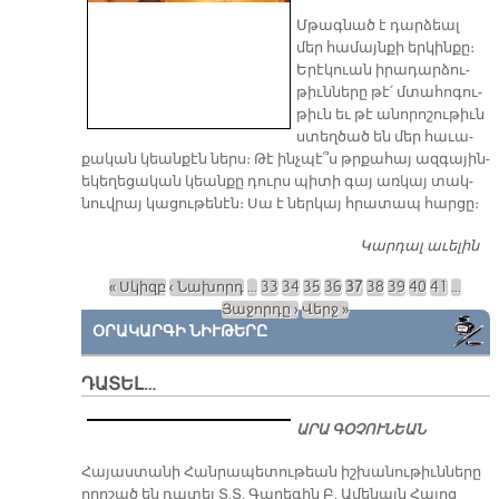
Մթագ­նած է դար­ձեալ
մեր հա­մայն­քի եր­կին­քը։
Ե­րէ­կուան ի­րա­դար­ձու­
թիւն­նե­րը թէ՛ մտա­հո­գու­
թիւն եւ թէ ա­նո­րո­շու­թիւն
ստեղ­ծած են մեր հա­ւա­
քա­կան կեան­քէն ներս։ Թէ ինչ­պէ՞ս թրքա­հայ ազ­գա­յին-
ե­կե­ղե­ցա­կան կեան­քը դուրս պի­տի գայ առ­կայ տակ­
նու­վրայ կա­ցու­թե­նէն։ Սա է ներ­կայ հրա­տապ հար­ցը։
Կարդալ աւելին
Թ
ազ
« Սկիզբ
‹ Նախորդ
…
33
34
35
36
37
38
39
40
41
…
եկ
Էջեր
Յաջորդը ›
Վերջ »
կե
ՕՐԱԿԱՐԳԻ ՆԻՒԹԵՐԸ
ին
դո
գա
ԴԱՏԵԼ…
տա
կա
ԱՐԱ ԳՕՉՈՒՆԵԱՆ
​Հայաստանի Հանրապետութեան իշխանութիւնները
որոշած են դատել Տ.Տ. Գարեգին Բ. Ամենայն Հայոց