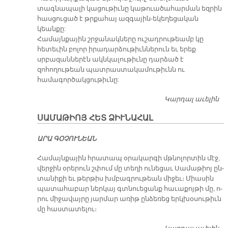
տագնապալի կացութիւնը կաթուածահարման եզրին
հասցուցած է թրքահայ ազգային-եկեղեցական
կեանքը:
Համայնքային շրջանակները ուշադրութեամբ կը
հետեւին բոլոր իրադարձութիւններուն եւ երեք
սրբազաններէն ակնկալութիւնը դարձած է
զոհողութեան պատրաստակամութիւնն ու
համագործակցութիւնը:
Կարդալ աւելին
ՀԵ
Ա
ՍԱՄԱԹԻՈՅ ՀԵՏ ՁԻՒՆԱՀԱԼ
ԱՐԱ ԳՕՉՈՒՆԵԱՆ
Հա­մայն­քա­յին հրա­տապ օ­րա­կար­գի մթնո­լոր­տին մէջ,
վեր­ջին օ­րե­րուն շփում մը տե­ղի ու­նե­ցաւ Սա­մա­թիոյ ըն­
տա­նի­քի եւ թեր­թիս խմբագ­րու­թեան մի­ջեւ։ Միա­սին
պա­տա­հա­բար ներ­կայ գտնուե­ցանք հա­ւա­քոյ­թի մը, ո­
րու մի­ջա­վայ­րը յար­մար ա­ռիթ ըն­ձե­ռեց երկ­խօ­սու­թիւն
մը հաս­տա­տե­լու։