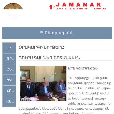
Կիրակի
9,
Օգոստոս
2026
☰ Ընտրացանկ
ՕՐԱԿԱՐԳԻ ՆԻՒԹԵՐԸ
ԼՐԱՀՈՍ
ԴՈՒՐՍ ԳԱԼ ՆԵՂ ՇՐՋԱՆԱԿԷՆ
ԹՐՔԱՀԱՅ ԿԵԱՆՔ
ԱՐԱ ԳՕՉՈՒՆԵԱՆ
ԸՆԿԵՐԱՄՇԱԿՈՒԹԱՅԻՆ
Պատ­րիար­քա­կան ընտ­
ԵԿԵՂԵՑԱԿԱՆ
րու­թեան գոր­ծըն­թա­ցը կը
շա­րու­նա­կէ մնալ փա­կու­
ՀՈԳԵՄՏԱՒՈՐ
ղիի մէջ։ Ս. Զատ­կի տօ­նի
եւ հան­րա­քուէի ա­ւար­
ՀԱՐԹԱԿ
տին, թրքա­հայ ազ­գա­յին-
ե­կե­ղե­ցա­կան կեան­քէն ներս հրա­տապ օ­րա­կար­գը վե­
րա­կանգ­նուած է՝ բո­լոր բարդ ե­րե­սակ­նե­րով։