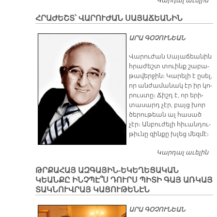
Կարդալ աւելին
Ս
հ
ՀՐԱԺԵՇՏ՝ ՎԱՐՈՒԺԱՆ ՍԱՅԱՃԵԱՆԻՆ
ձի
ԱՐԱ ԳՕՉՈՒՆԵԱՆ
Վա­րու­ժան Սա­յա­ճեա­նին
հրա­ժեշտ տուինք շա­­բա­
թա­վեր­ջին։ Կա­րե­լի է ը­սել,
որ ան­ժա­մա­նակ էր իր կո­
րուս­տը։ Ճիշդ է, որ ե­րի­
տա­սարդ չէր, բայց խոր
ծե­րու­թեան ալ հա­սած
չէր։ Ան­բու­ժե­լի հի­ւան­դու­
թիւ­նը զին­քը խլեց մեզ­մէ։
Կարդալ աւելին
Հր
Վ
ԹՐՔԱՀԱՅ ԱԶԳԱՅԻՆ-ԵԿԵՂԵՑԱԿԱՆ
Ս
ԿԵԱՆՔԸ ԻՆՉՊԷ՞Ս ԴՈՒՐՍ ՊԻՏԻ ԳԱՅ ԱՌԿԱՅ
ՏԱԿՆՈՒՎՐԱՅ ԿԱՑՈՒԹԵՆԷՆ
ԱՐԱ ԳՕՉՈՒՆԵԱՆ