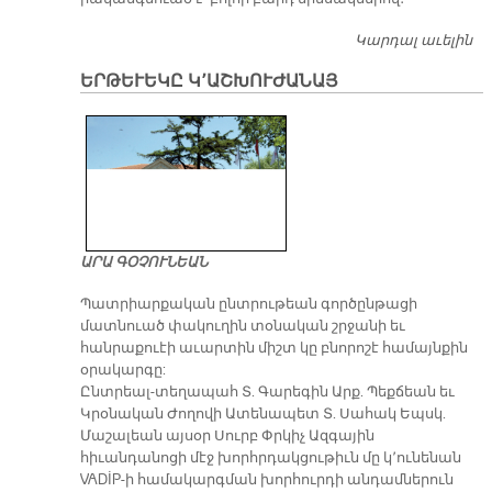
Կարդալ աւելին
Դո
նե
ԵՐԹԵՒԵԿԸ Կ՚ԱՇԽՈՒԺԱՆԱՅ
շր
ԱՐԱ ԳՕՉՈՒՆԵԱՆ
Պատրիարքական ընտրութեան գործընթացի
մատնուած փակուղին տօնական շրջանի եւ
հանրաքուէի աւարտին միշտ կը բնորոշէ համայնքին
օրակարգը:
Ընտրեալ-տեղապահ Տ. Գարեգին Արք. Պեքճեան եւ
Կրօնական Ժողովի Ատենապետ Տ. Սահակ Եպսկ.
Մաշալեան այսօր Սուրբ Փրկիչ Ազգային
հիւանդանոցի մէջ խորհրդակցութիւն մը կ՚ունենան
VADİP-ի համակարգման խորհուրդի անդամներուն