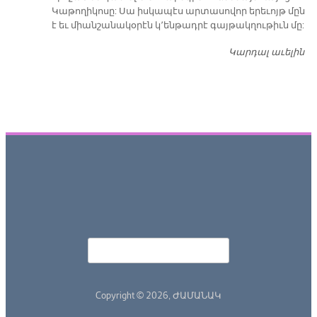
Կաթողիկոսը: Սա իսկապէս արտասովոր երեւոյթ մըն
է եւ միանշանակօրէն կ՚ենթադրէ գայթակղութիւն մը:
Կարդալ աւելին
Դ
Որոնել
Search form
Copyright © 2026,
ԺԱՄԱՆԱԿ