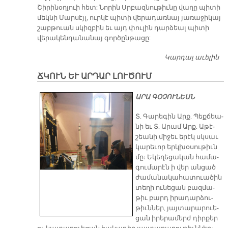
Շիրինօղլուի հետ: Նորին Սրբազնութիւնը վաղը պիտի
մեկնի Մարսէյլ, ուրկէ պիտի վերադառնայ յառաջիկայ
շաբթուան սկիզբին եւ այդ փուլին դարձեալ պիտի
վերակենդանանայ գործընթացը:
Կարդալ աւելին
Վ
Պ
ՃԿՈՒՆ ԵՒ ԱՐԴԱՐ ԼՈՒԾՈՒՄ
Ձ
ԱՐԱ ԳՕՉՈՒՆԵԱՆ
Տ. Գա­րե­գին Արք. Պեք­ճեա­
նի եւ Տ. Ա­րամ Արք. Ա­թէ­
շեա­նի մի­ջեւ ե­րէկ սկսաւ
կա­րե­ւոր երկ­խօ­սու­թիւն
մը։ Ե­կե­ղե­ցա­կան հա­մա­
գու­մա­րէն ի վեր ան­ցած
ժա­մա­նա­կա­հա­տուա­ծին
տե­ղի ու­նե­ցան բազ­մա­
թիւ բարդ ի­րա­դար­ձու­
թիւն­ներ, յայ­տա­րա­րուե­
ցան ի­րե­րա­մերժ դիր­քեր