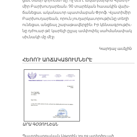
ցաւ ծանր կո­րուստ մը. ոչ եւս է ա­կա­դե­մի­կոս Վլա­տի­
միր Բար­խու­դա­րեան։ 90 տա­րե­կան հա­սա­կին վախ­
ճա­նե­ցաւ ա­կա­նա­ւոր պատ­մա­բան Փրոֆ. Վլա­տի­միր
Բար­խու­դա­րեան, ո­րուն յու­ղար­կա­ւո­րու­թիւ­նը տե­ղի
ու­նե­ցաւ ան­ցեալ շա­բա­թա­վեր­ջին։ Իր կեն­սագ­րու­թիւ­
նը դժուար թէ կա­րե­լի ըլ­լայ ամ­փո­փել սահ­մա­նա­փակ
սիւ­նա­կի մը մէջ։
Կարդալ աւելին
Հ
ակ
ՀԵՌՈ՛Ւ ԱՌՃԱԿԱՏՈՒՄՆԵՐԷ
ԱՐԱ ԳՕՉՈՒՆԵԱՆ
Պատրիարքական Աթոռին շուրջ ստեղծուած