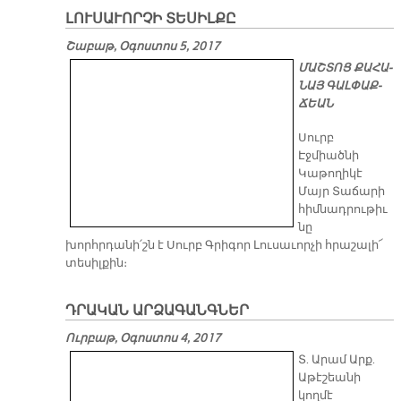
ԼՈՒՍԱՒՈՐՉԻ ՏԵՍԻԼՔԸ
Շաբաթ, Օգոստոս 5, 2017
ՄԱՇ­ՏՈՑ ՔԱ­ՀԱ­
ՆԱՅ ԳԱԼ­ՓԱՔ­
ՃԵԱՆ
Սուրբ
Էջմիածնի
Կաթողիկէ
Մայր Տաճարի
հիմնադրութիւ
նը
խորհրդանի՛շն է Սուրբ Գրիգոր Լուսաւորչի հրաշալի՜
տեսիլքին։
ԴՐԱԿԱՆ ԱՐՁԱԳԱՆԳՆԵՐ
Ուրբաթ, Օգոստոս 4, 2017
Տ. Արամ Արք.
Աթէշեանի
կողմէ