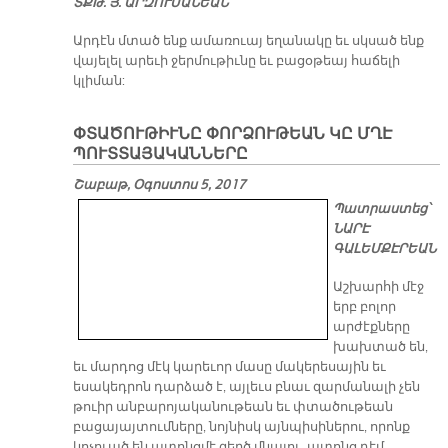
ՏՔԹ. Յ. ԱՐԶՈՒՄԱՆԵԱՆ
Արդէն մտած ենք ամառուայ եղանակը եւ սկսած ենք
վայելել արեւի ջերմութիւնը եւ բացօթեայ հաճելի
կլիման:
ՓՏԱ­ԾՈՒ­ԹԻՒ­ՆԸ ՓՈՐ­ՁՈՒ­ԹԵԱՆ ԿԸ ՄՂԷ
ՊՈՒՏ­ՏԱ­ՅԱ­ԿԱՆ­ՆԵ­ՐԸ
Շաբաթ, Օգոստոս 5, 2017
Պատրաստեց՝
ՆԱՐԷ
ԳԱԼԵՄՔԷՐԵԱՆ
Աշխարհի մէջ
երբ բոլոր
արժէքները
խախտած են,
եւ մարդոց մէկ կարեւոր մասը մակերեսային եւ
եսակեդրոն դարձած է, այլեւս բնաւ զարմանալի չեն
թուիր անբարոյականութեան եւ փտածութեան
բացայայտումները, նոյնիսկ այնպիսիներու, որոնք
կոչուած են ատոնցմէ զերծ մնալու, ատոնց դէմ