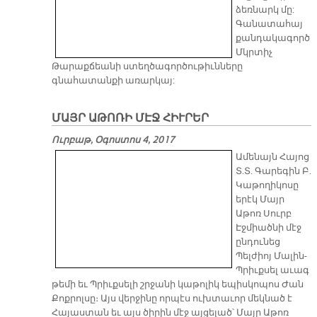
ձեռնարկ մը:
Գանատահայ
քանդակագործ
Մկրտիչ
Թարաքճեանի ստեղծագործութիւնները
գնահատանքի առարկայ:
ՄԱՅՐ ԱԹՈՌԻ ՄԷՋ ՀԻՒՐԵՐ
Ուրբաթ, Օգոստոս 4, 2017
Ամենայն Հայոց
Տ.Տ. Գարեգին Բ.
Կաթողիկոսը
երէկ Մայր
Աթոռ Սուրբ
Էջմիածնի մէջ
ընդունեց
Պելժիոյ Մալին-
Պրիւքսել աւագ
թեմի եւ Պրիւքսելի շրջանի կաթոլիկ եպիսկոպոս Ժան
Քոքրոլսը։ Այս վերջինը որպէս ուխտաւոր մեկնած է
Հայաստան եւ այս ծիրին մէջ այցելած՝ Մայր Աթոռ