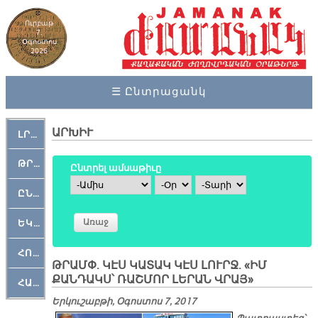
Ուրբաթ
7,
Օգոստոս
2026
☰ Ընտրացանկ
ԱՐԽԻՒ
ԼՐԱՀՈՍ
ԹՐՔԱՀԱՅ ԿԵԱՆՔ
Ընտրել ամսաթիւը
Ամիս
Օր
Տարի
ԸՆԿԵՐԱՄՇԱԿՈՒԹԱՅԻՆ
ԵԿԵՂԵՑԱԿԱՆ
ՀՈԳԵՄՏԱՒՈՐ
ԹՐԱՄՓ. ԿԷՍ ԿԱՏԱԿ ԿԷՍ ԼՈՒՐՋ. «ԻՄ
ՔԱՆԴԱԿՍ՝ ՌԱՇՄՈՐ ԼԵՐԱՆ ՎՐԱՅ»
ՀԱՐԹԱԿ
Երկուշաբթի, Օգոստոս 7, 2017