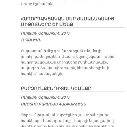
Սուրբ Էջմիածին։
ՀԱՂՈՐԴԱԿՑԱԿԱՆ ՄԵՐ ԺԱՄԱՆԱԿԱԿԻՑ
ՄԻՋՈՑՆԵՐԸ ԵՒ ՄԵՆՔ
Ուրբաթ, Օգոստոս 4, 2017
Յ. ՊԱԼԵԱՆ
Հայաստանի մէջ գումարուեցան «մամուլի
խորհրդաժողով»ներ: Մամուլ եզրով նկատի ունիմ
հաղորդակցական միջոցները ընդհանրապէս,
տպագիր, ձայնասփիւռային, հեռատեսիլի եւ ի
հարկին՝ համացանցի:
ԲԱՐՁՈՒՆՔԷՆ ԴԻՏԵԼ ԿԵԱՆՔԸ
Ուրբաթ, Օգոստոս 4, 2017
ՄԱՇ­ՏՈՑ ՔԱ­ՀԱ­ՆԱՅ ԳԱԼ­ՓԱՔ­ՃԵԱՆ
Թերեւս նիւթական արժէքներ լա՛ւ տեսնելու եւ
հասկնալու համար, պէտք է կարելի եղած չափով
մօտէն դիտել։ Բայց բնական գեղեցկութիւններ եւ