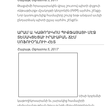
Շաբաթ, Օգոստոս 5, 2017
Թաքսիմի հրապարակին վրայ շուտով պիտի փլցուի
«Աթաթիւրք» մշակոյթի կեդրոնին (AKM) այժմու շէնքը։
Նոր կառուցուելիք համալիրը շուրջ եօթ անգամ աւելի
ընդարձակ պիտի ըլլայ այժմու շէնքէն։
ԱՐԱՄ Ա. ԿԱԹՈՂԻԿՈՍ ՊԻՔՖԱՅԱՅԻ ՄԷՋ
ՏԵՍԱԿՑԵՑԱՒ ԻՐԱՒԱԲԱՆ ՃԷՄ
ՍՈՖՈՒՕՂԼՈՒԻ ՀԵՏ
Շաբաթ, Օգոստոս 5, 2017
Սիսի երբեմնի
կաթողիկոսարանի եւ յարակից համալիրի
սեփականութեան իրաւունքի վերաձեռքբերման