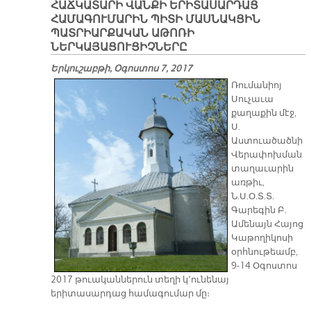
ՀԱՃԿԱՏԱՐԻ ՎԱՆՔԻ ԵՐԻՏԱՍԱՐԴԱՑ
ՀԱՄԱԳՈՒՄԱՐԻՆ ՊԻՏԻ ՄԱՍՆԱԿՑԻՆ
ՊԱՏՐԻԱՐՔԱԿԱՆ ԱԹՈՌԻ
ՆԵՐԿԱՅԱՑՈՒՑԻՉՆԵՐԸ
Երկուշաբթի, Օգոստոս 7, 2017
Ռումանիոյ
Սուչաւա
քաղաքին մէջ,
Ս.
Աստուածածնի
Վերափոխման
տաղաւարին
առթիւ,
Ն.Ս.Օ.Տ.Տ.
Գարեգին Բ.
Ամենայն Հայոց
Կաթողիկոսի
օրհնութեամբ,
9-14 Օգոստոս
2017 թուականներուն տեղի կ՚ունենայ
երիտասարդաց համագումար մը։