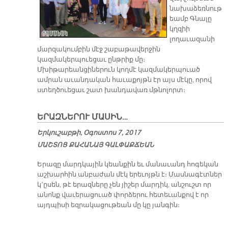
նախաձեռնութ
եամբ Գնալը
կղզիի
լողաւազանի
մարզակումբին մէջ շաբաթավերջին
կազմակերպուեցաւ ընթրիք մը։
Մխիթարեանցիներուն կողմէ կազմակերպուած
ամրան աւանդական հաւաքոյթն էր այս մէկը, որով
ստեղծուեցաւ շատ խանդավառ մթնոլորտ։
ԵՐԱԶՆԵՐՈՒ ՄԱՍԻՆ…
Երկուշաբթի, Օգոստոս 7, 2017
ՄԱՇ­ՏՈՑ ՔԱ­ՀԱ­ՆԱՅ ԳԱԼ­ՓԱՔ­ՃԵԱՆ
Երազը մարդկային կեանքին եւ մանաւանդ հոգեկան
աշխարհին անբաժան մէկ երեւոյթն է։ Մասնագէտներ
կ՚ըսեն, թէ երազները չեն յիշեր մարդիկ, անշուշտ որ
անոնք վաւերացուած փորձերու հետեւանքով է որ
այդպիսի եզրակացութեան մը կը յանգին։