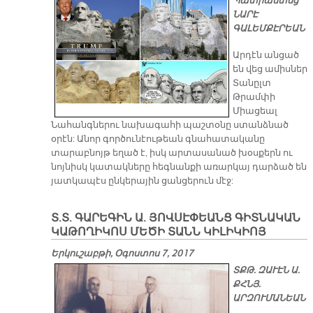
Պատրաստեց՝
ՆԱՐԷ
ԳԱԼԵՄՔԷՐԵԱՆ
Արդէն անցած
են վեց ամիսներ
Տանըլտ
Թրամփի
Միացեալ
Նահանգներու նախագահի պաշտօնը ստանձնած
օրէն: Անոր գործունէութեան գնահատականը
տարաբնոյթ եղած է, իսկ արտասանած խօսքերն ու
նոյնիսկ կատակները հեգնանքի առարկայ դարձած են
յատկապէս ընկերային ցանցերուն մէջ:
Տ.Տ. ԳԱՐԵԳԻՆ Ա. ՅՈՎՍԷՓԵԱՆՑ ԳԻՏՆԱԿԱՆ
ԿԱԹՈՂԻԿՈՍ ՄԵԾԻ ՏԱՆՆ ԿԻԼԻԿԻՈՅ
Երկուշաբթի, Օգոստոս 7, 2017
ՏՔԹ. ԶԱՒԷՆ Ա.
ՔՀՆՅ.
ԱՐԶՈՒՄԱՆԵԱՆ