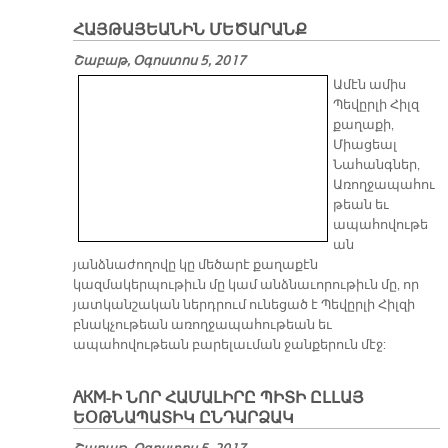
ՀԱՅ­ԹԱ­ՅԵԱ­ՆԻՆ ՄԵ­ԾԱ­ՐԱՆՔ
Շաբաթ, Օգոստոս 5, 2017
Ամէն ամիս
Պեվըրլի Հիլզ
քաղաքի,
Միացեալ
Նահանգներ,
Առողջապահու
թեան եւ
ապահովութե
ան
յանձնաժողովը կը մեծարէ քաղաքէն
կազմակերպութիւն մը կամ անձնաւորութիւն մը, որ
յատկանշական ներդրում ունեցած է Պեվըրլի Հիլզի
բնակչութեան առողջապահութեան եւ
ապահովութեան բարելաւման ջանքերուն մէջ:
AKM-Ի ՆՈՐ ՀԱՄԱԼԻՐԸ ՊԻՏԻ ԸԼԼԱՅ
ԵՕԹՆԱՊԱՏԻԿ ԸՆԴԱՐՁԱԿ