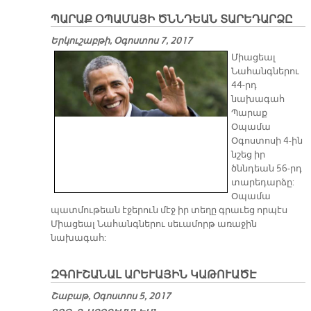
ՊԱՐԱՔ ՕՊԱՄԱՅԻ ԾՆՆԴԵԱՆ ՏԱՐԵԴԱՐՁԸ
Երկուշաբթի, Օգոստոս 7, 2017
Միացեալ
Նահանգներու
44-րդ
նախագահ
Պարաք
Օպամա
Օգոստոսի 4-ին
նշեց իր
ծննդեան 56-րդ
տարեդարձը:
Օպամա
պատմութեան էջերուն մէջ իր տեղը գրաւեց որպէս
Միացեալ Նահանգներու սեւամորթ առաջին
նախագահ:
ԶԳՈՒ­ՇԱ­ՆԱԼ Ա­ՐԵ­ՒԱ­ՅԻՆ ԿԱ­ԹՈ­ՒԱ­ԾԷ
Շաբաթ, Օգոստոս 5, 2017