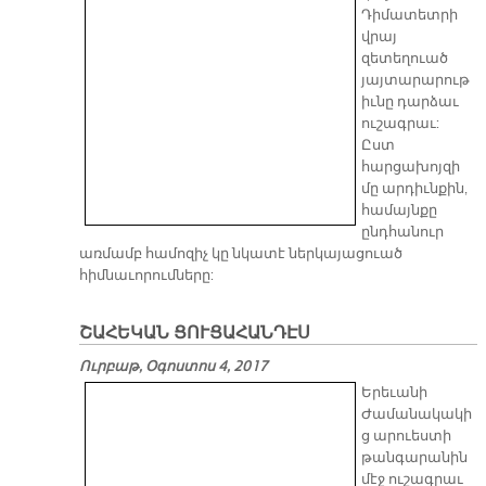
Դիմատետրի
վրայ
զետեղուած
յայտարարութ
իւնը դարձաւ
ուշագրաւ:
Ըստ
հարցախոյզի
մը արդիւնքին,
համայնքը
ընդհանուր
առմամբ համոզիչ կը նկատէ ներկայացուած
հիմնաւորումները:
ՇԱՀԵԿԱՆ ՑՈՒՑԱՀԱՆԴԷՍ
Ուրբաթ, Օգոստոս 4, 2017
Երեւանի
Ժամանակակի
ց արուեստի
թանգարանին
մէջ ուշագրաւ