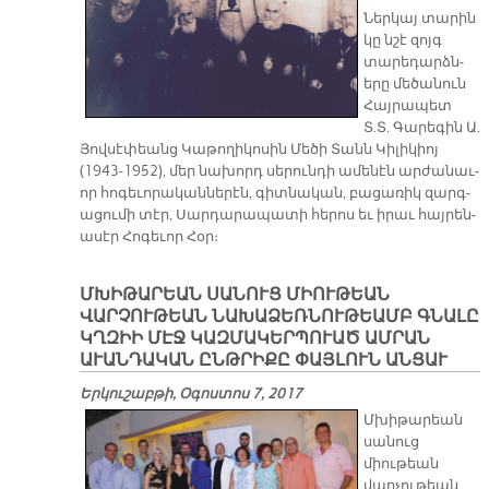
Ներկ­այ տար­ին
կը նշէ զ­­ոյգ
տար­եդ­արձ­ն­
եր­ը մեծ­ան­ուն
Հայր­ապ­ետ
Տ.Տ. Գար­եգ­ին Ա.
Յովս­էփ­եանց Կաթ­ող­իկ­ոս­ին Մեծ­ի Տանն Կիլ­իկ­իոյ
(1943-1952), մեր նախ­որդ սե­րուն­դ­ի ամ­են­էն արժ­ան­աւ­
որ հոգ­եւ­որ­ա­կանն­եր­էն, գիտն­ակ­ան, բաց­առ­իկ զարգ­
ա­ցում­ի տէր, Սարդ­ար­ապ­ատ­ի հեր­ոս եւ ի­րաւ հայր­են­
աս­էր Հոգ­եւ­որ Հօր։
ՄԽԻԹԱՐԵԱՆ ՍԱՆՈՒՑ ՄԻՈՒԹԵԱՆ
ՎԱՐՉՈՒԹԵԱՆ ՆԱԽԱՁԵՌՆՈՒԹԵԱՄԲ ԳՆԱԼԸ
ԿՂԶԻԻ ՄԷՋ ԿԱԶՄԱԿԵՐՊՈՒԱԾ ԱՄՐԱՆ
ԱՒԱՆԴԱԿԱՆ ԸՆԹՐԻՔԸ ՓԱՅԼՈՒՆ ԱՆՑԱՒ
Երկուշաբթի, Օգոստոս 7, 2017
Մխիթարեան
սանուց
միութեան
վարչութեան