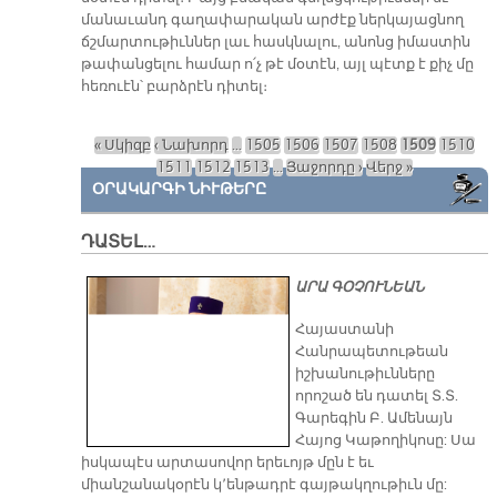
մանաւանդ գաղափարական արժէք ներկայացնող
ճշմարտութիւններ լաւ հասկնալու, անոնց իմաստին
թափանցելու համար ո՛չ թէ մօտէն, այլ պէտք է քիչ մը
հեռուէն՝ բարձրէն դիտել։
« Սկիզբ
‹ Նախորդ
…
1505
1506
1507
1508
1509
1510
Էջեր
1511
1512
1513
…
Յաջորդը ›
Վերջ »
ՕՐԱԿԱՐԳԻ ՆԻՒԹԵՐԸ
ԴԱՏԵԼ…
ԱՐԱ ԳՕՉՈՒՆԵԱՆ
​Հայաստանի
Հանրապետութեան
իշխանութիւնները
որոշած են դատել Տ.Տ.
Գարեգին Բ. Ամենայն
Հայոց Կաթողիկոսը: Սա
իսկապէս արտասովոր երեւոյթ մըն է եւ
միանշանակօրէն կ՚ենթադրէ գայթակղութիւն մը: