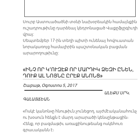
Սուրբ Աստուածածնի տօնի նախօրեակին համայնքին
ուշադրութիւնը դարձեալ կեդրոնացած Վաքըֆլըգիւղի
վրայ:
Սեպտեմբեր 17-ին տեղի պիտի ունենայ հովուատան
նորակառոյց համալիրին պաշտօնական բացման
արարողութիւնը:
«ԻՆՉ ՈՐ Կ՚ՈՒԶԷՔ ՈՐ ՄԱՐԴԻԿ ՁԵԶԻ ԸՆԵՆ,
ԴՈՒՔ ԱԼ ՆՈՅՆԸ ԸՐԷՔ ԱՆՈՆՑ»
Շաբաթ, Օգոստոս 5, 2017
Ա­ԼԵՔՍ ՍՐԿ.
ԳԱ­ԼԱՅ­ՃԵԱՆ
«Ոսկէ կանոն»ը հնութիւն չունեցող, այժմէականահունչ
ու խօսուն հենքն է մարդ արարածի կենսընթացին։
Հենք, որ բազմաթիւ առաքինութեանց ոսկեհուռ
գրաւականն է։