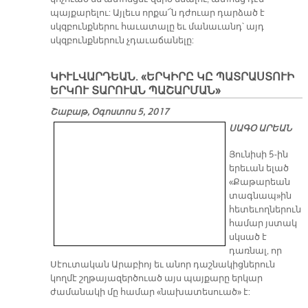
պայքարելու: Այլեւս որքա՜ն դժուար դարձած է
սկզբունքներու հաւատալը եւ մանաւանդ՝ այդ
սկզբունքներուն չդաւաճանելը:
​ԿԻՒԼՎԱՐԴԵԱՆ. «ԵՐԿԻՐԸ ԿԸ ՊԱՏՐԱՍՏՈՒԻ
ԵՐԿՈՒ ՏԱՐՈՒԱՆ ՊԱՇԱՐՄԱՆ»
Շաբաթ, Օգոստոս 5, 2017
ՍԱԳՕ ԱՐԵԱՆ
Յունիսի 5-ին
երեւան ելած
«Քաթարեան
տագնապ»ին
հետեւողներուն
համար յստակ
սկսած է
դառնալ, որ
Սէուտական Արաբիոյ եւ անոր դաշնակիցներուն
կողմէ շղթայազերծուած այս պայքարը երկար
ժամանակի մը համար «նախատեսուած» է: