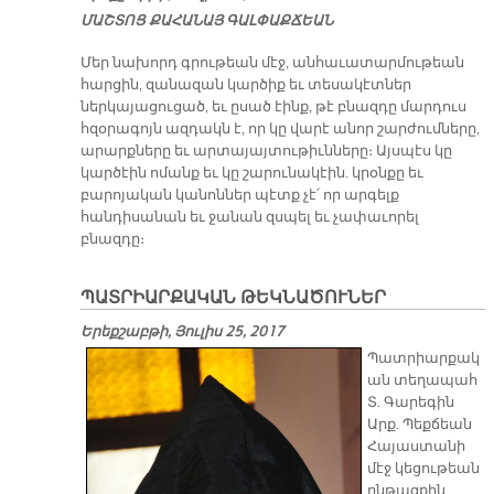
ՄԱՇ­ՏՈՑ ՔԱ­ՀԱ­ՆԱՅ ԳԱԼ­ՓԱՔ­ՃԵԱՆ
Մեր նախորդ գրութեան մէջ, անհաւատարմութեան
հարցին, զանազան կարծիք եւ տեսակէտներ
ներկայացուցած, եւ ըսած էինք, թէ բնազդը մարդուս
հզօրագոյն ազդակն է, որ կը վարէ անոր շարժումները,
արարքները եւ արտայայտութիւնները։ Այսպէս կը
կարծէին ոմանք եւ կը շարունակէին. կրօնքը եւ
բարոյական կանոններ պէտք չէ՛ որ արգելք
հանդիսանան եւ ջանան զսպել եւ չափաւորել
բնազդը։
ՊԱՏՐԻԱՐՔԱԿԱՆ ԹԵԿՆԱԾՈՒՆԵՐ
Երեքշաբթի, Յուլիս 25, 2017
Պատրիարքակ
ան տեղապահ
Տ. Գարեգին
Արք. Պեքճեան
Հայաստանի
մէջ կեցութեան
ընթացքին