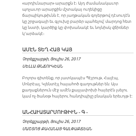
«արդիւնարար» արարքն է։ Այդ ժամանակաւոր
պոչաւոր արարքին մշտակայ ուղեկիցը
ճարպիկութիւնն է, որ յաղթական գոյերթով դէսուդէն
կը շրջագայի եւ գլուխը բարձր պահելով՝ մարդոց հետ
կը նստի, կարծիք կը փոխանակէ եւ նոյնիսկ վճիռներ
կ՚արձակէ։
Ա­ՄԷՆ ՏԵՂ ՀԱՅ ԿԱՅ
Չորեքշաբթի, Յուլիս 26, 2017
ՍԵԼԼԱ ԹՆՃՈՒԿԵԱՆ
Բոլորս գիտենք, որ յատկապէս Պէյրութ, Հալէպ,
Մոնրէալ, Կլենտէյլ հայահոծ գաղութներ են: Այս
քաղաքներուն մէջ ամէն քայլափոխի հայերէն լսելու
կամ ոչ ծանօթ հայերու հանդիպիլը բնական երեւոյթ է:
ԱՆՀԱՒԱՏԱՐՄՈՒԹԻՒՆ - Գ -
Չորեքշաբթի, Յուլիս 26, 2017
ՄԱՇ­ՏՈՑ ՔԱ­ՀԱ­ՆԱՅ ԳԱԼ­ՓԱՔ­ՃԵԱՆ