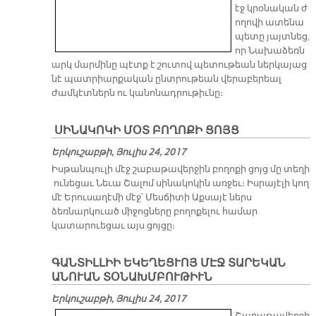
էջ կրօնական ժ
ողովի ատենա
պետը յայտնեց,
որ Նախաձեռն
արկ մարմինը պէտք է շուտով պետութեան ներկայաց
նէ պատրիարքական ընտրութեան վերաբերեալ
ժամկէտներն ու կանոնադրութիւնը։
​ ՍԻՆԱԿՈԿԻ ՄՕՏ ԲՈՂՈՔԻ ՑՈՅՑ
Երկուշաբթի, Յուլիս 24, 2017
Իսթանպուլի մէջ շաբաթավերջին բողոքի ցոյց մը տեղի
ունեցաւ Նեւա Շալոմ սինակոկին առջեւ։ Իսրայէլի կող
մէ Երուսաղէմի մէջ՝ Մեսճիտի Աքսայէ ներս
ձեռնարկուած միջոցները բողոքելու համար
կատարուեցաւ այս ցոյցը։
ԳԱՆՏԻԼԼԻԻ ԵԿԵՂԵՑՒՈՅ ՄԷՋ ՏԱՐԵԿԱՆ
ԱՆՈՒԱՆ ՏՕՆԱԽՄԲՈՒԹԻՒՆ
Երկուշաբթի, Յուլիս 24, 2017