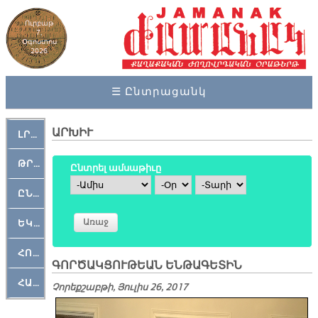
Ուրբաթ
7,
Օգոստոս
2026
☰ Ընտրացանկ
ԱՐԽԻՒ
ԼՐԱՀՈՍ
ԹՐՔԱՀԱՅ ԿԵԱՆՔ
Ընտրել ամսաթիւը
Ամիս
Օր
Տարի
ԸՆԿԵՐԱՄՇԱԿՈՒԹԱՅԻՆ
ԵԿԵՂԵՑԱԿԱՆ
ՀՈԳԵՄՏԱՒՈՐ
ԳՈՐԾԱԿՑՈՒԹԵԱՆ ԵՆԹԱԳԵՏԻՆ
ՀԱՐԹԱԿ
Չորեքշաբթի, Յուլիս 26, 2017