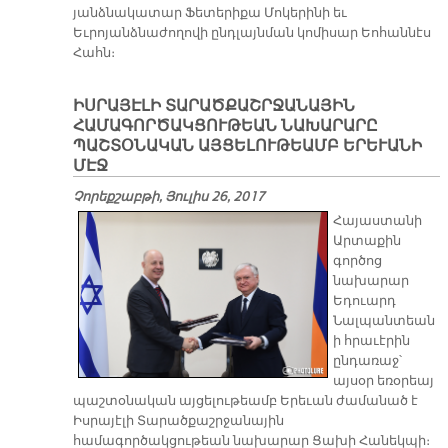
յանձնակատար Ֆետերիքա Մոկերինի եւ
Եւրոյանձնաժողովի ընդլայնման կոմիսար Եոհաննէս
Հահն։
ԻՍՐԱՅԷԼԻ ՏԱՐԱԾՔԱՇՐՋԱՆԱՅԻՆ
ՀԱՄԱԳՈՐԾԱԿՑՈՒԹԵԱՆ ՆԱԽԱՐԱՐԸ
ՊԱՇՏՕՆԱԿԱՆ ԱՅՑԵԼՈՒԹԵԱՄԲ ԵՐԵՒԱՆԻ
ՄԷՋ
Չորեքշաբթի, Յուլիս 26, 2017
​Հայաստանի
Արտաքին
գործոց
նախարար
Եդուարդ
Նալպանտեան
ի հրաւէրին
ընդառաջ՝
այսօր եռօրեայ
պաշտօնական այցելութեամբ Երեւան ժամանած է
Իսրայէլի Տարածքաշրջանային
համագործակցութեան նախարար Ցախի Հանեկպի։