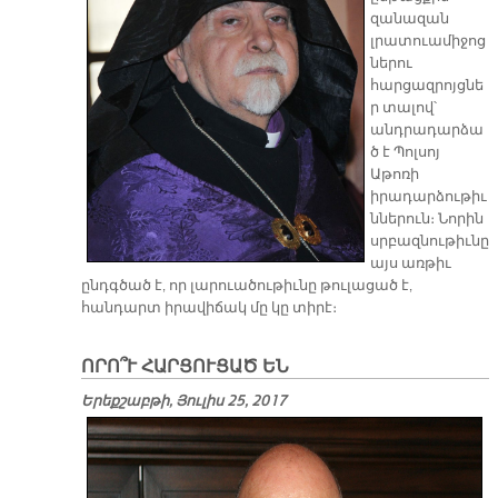
զանազան
լրատուամիջոց
ներու
հարցազրոյցնե
ր տալով՝
անդրադարձա
ծ է Պոլսոյ
Աթոռի
իրադարձութիւ
ններուն։ Նորին
սրբազնութիւնը
այս առթիւ
ընդգծած է, որ լարուածութիւնը թուլացած է,
հանդարտ իրավիճակ մը կը տիրէ։
ՈՐՈ՞Ւ ՀԱՐՑՈՒՑԱԾ ԵՆ
Երեքշաբթի, Յուլիս 25, 2017