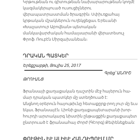
Կրթութեան ու գիտութեան նախարարութեան կողմէ
կազմակերպուած ուսուցիչներու
վերապատրաստման ծրագրին։ Սփիւռքահայ
կրթական մշակներուն ուղեկցեցաւ Երեւանի
«Խաչատուր Աբովեան» պետական
մանկավարժական համալսարանի վերատեսուչ
Փրոֆ. Ռուբէն Միրզախանեան։
ԴՐԱԿԱՆ ՊԱՏԿԵՐ
Երեքշաբթի, Յուլիս 25, 2017
Գրեց՝ ԱՆՈՒՇ
ԹՐՈՒԱՆՑ
Ֆրան­սա­յի քա­ղա­քա­կան դաշ­տին մէջ հա­յե­րուն հա­
մար դրա­կան պատ­կեր մը ստեղ­ծուած է:
Անց­նող օ­րե­րուն հա­յու­թիւ­նը հե­տաքըրք­-րող լուր մը եւս
ե­կաւ Ֆրան­սա­յէն. Լիո­նի քա­ղա­քա­պե­տա­րա­նի խոր­
հուր­դի ար­տա­կարգ նիս­տին ըն­թաց­քին քա­ղա­քա­պետ
ընտ­րուած է ֆրան­սա­հայ Ժորժ (Գէորգ) Քե­փե­նե­քեան:
ՓՈՒԹԻՆ ԵՒ ԱԼԻԵՒ ՀԱՆԴԻՊՈՒՄ ՄԸ