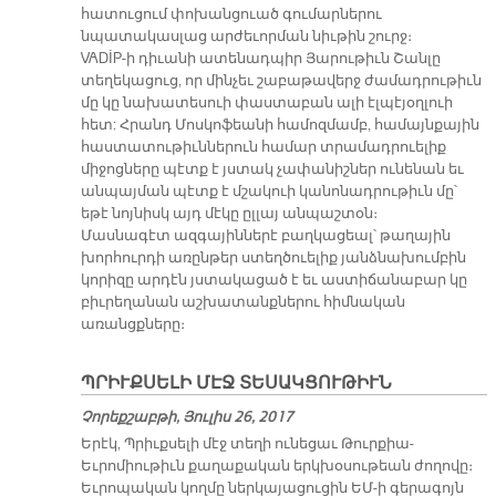
հատուցում փոխանցուած գումարներու
նպատակասլաց արժեւորման նիւթին շուրջ։
VADİP-ի դիւանի ատենադպիր Յարութիւն Շանլը
տեղեկացուց, որ մինչեւ շաբաթավերջ ժամադրութիւն
մը կը նախատեսուի փաստաբան ալի էլպէյօղլուի
հետ: Հրանդ Մոսկոֆեանի համոզմամբ, համայնքային
հաստատութիւններուն համար տրամադրուելիք
միջոցները պէտք է յստակ չափանիշներ ունենան եւ
անպայման պէտք է մշակուի կանոնադրութիւն մը՝
եթէ նոյնիսկ այդ մէկը ըլլայ անպաշտօն։
Մասնագէտ ազգայիններէ բաղկացեալ՝ թաղային
խորհուրդի առընթեր ստեղծուելիք յանձնախումբին
կորիզը արդէն յստակացած է եւ աստիճանաբար կը
բիւրեղանան աշխատանքներու հիմնական
առանցքները։
ՊՐԻՒՔՍԵԼԻ ՄԷՋ ՏԵՍԱԿՑՈՒԹԻՒՆ
Չորեքշաբթի, Յուլիս 26, 2017
Երէկ, Պրիւքսելի մէջ տեղի ունեցաւ Թուրքիա-
Եւրոմիութիւն քաղաքական երկխօսութեան ժողովը։
Եւրոպական կողմը ներկայացուցին ԵՄ-ի գերագոյն