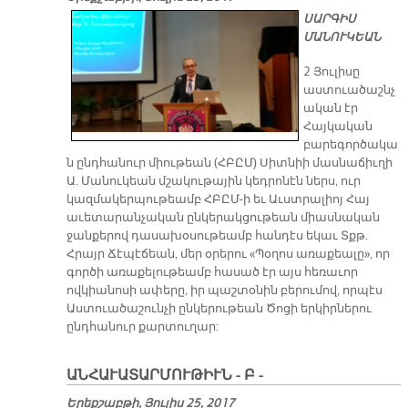
ՍԱՐԳԻՍ
ՄԱՆՈՒԿԵԱՆ
2 Յուլիսը
աստուածաշնչ
ական էր
Հայկական
բարեգործակա
ն ընդհանուր միութեան (ՀԲԸՄ) Սիտնիի մասնաճիւղի
Ա. Մանուկեան մշակութային կեդրոնէն ներս, ուր
կազմակերպութեամբ ՀԲԸՄ-ի եւ Աւստրալիոյ Հայ
աւետարանչական ընկերակցութեան միասնական
ջանքերով դասախօսութեամբ հանդէս եկաւ Տքթ.
Հրայր Ճէպէճեան, մեր օրերու «Պօղոս առաքեալը», որ
գործի առաքելութեամբ հասած էր այս հեռաւոր
ովկիանոսի ափերը, իր պաշտօնին բերումով, որպէս
Աստուածաշունչի ընկերութեան Ծոցի երկիրներու
ընդհանուր քարտուղար:
ԱՆՀԱՒԱՏԱՐՄՈՒԹԻՒՆ - Բ -
Երեքշաբթի, Յուլիս 25, 2017