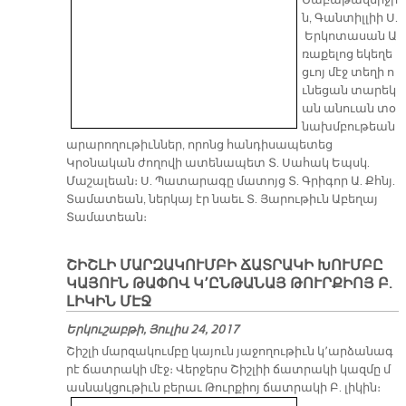
Շաբաթավերջի
ն, Գանտիլլիի Ս.
Երկոտասան Ա
ռաքելոց եկեղե
ցւոյ մէջ տեղի ո
ւնեցան տարեկ
ան անուան տօ
նախմբութեան
արարողութիւններ, որոնց հանդիսապետեց
Կրօնական ժողովի ատենապետ Տ. Սահակ Եպսկ.
Մաշալեան։ Ս. Պատարագը մատոյց Տ. Գրիգոր Ա. Քհնյ.
Տամատեան, ներկայ էր նաեւ Տ. Յարութիւն Աբեղայ
Տամատեան։
ՇԻՇԼԻ ՄԱՐԶԱԿՈՒՄԲԻ ՃԱՏՐԱԿԻ ԽՈՒՄԲԸ
ԿԱՅՈՒՆ ԹԱՓՈՎ Կ՚ԸՆԹԱՆԱՅ ԹՈՒՐՔԻՈՅ Բ.
ԼԻԿԻՆ ՄԷՋ
Երկուշաբթի, Յուլիս 24, 2017
Շիշլի մարզակումբը կայուն յաջողութիւն կ՚արձանագ
րէ ճատրակի մէջ։ Վերջերս Շիշլիի ճատրակի կազմը մ
ասնակցութիւն բերաւ Թուրքիոյ ճատրակի Բ. լիկին։