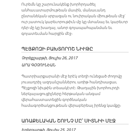
Ուրեմն կը շարունակենք խորհրդածել
անհաւատարմութեան մասին, մանաւանդ
ընտանեկան սրբազան ու նուիրական միութեան մէջ՝
ուր յատուկ կարեւորութիւն մը կը մտանայ եւ կարեւոր
դեր մը կը խաղայ, անոր գոյապահպանման եւ
գոյատեւման հարցին մէջ։
ՊԷՅՔՈԶԻ ԲԱԽՏՈՐՈՇ ՆԻՒԹԸ
Չորեքշաբթի, Յուլիս 26, 2017
ԱՐԱ ԳՕՉՈՒՆԵԱՆ
Պատրիարքարանի մէջ երէկ տեղի ունեցած ժողովը
յուսադրիչ ազդանշաններու առիթ հանդիսացաւ
Պէյքոզի նիւթին տեսակէտէ։ Թաղային խորհուրդի
ներկայացուցիչները հերթական անգամ
վերահաստատեցին գործնական
համագործակցութեան վերաբերեալ իրենց կամքը։
Ա­ՌԱ­ՔԵ­ԼԱ­ԿԱՆ ՇՈՒՆՉ ՄԸ՝ ՍԻՏ­ՆԻԻ ՄԷՋ
Երեքշաբթի, Յուլիս 25, 2017