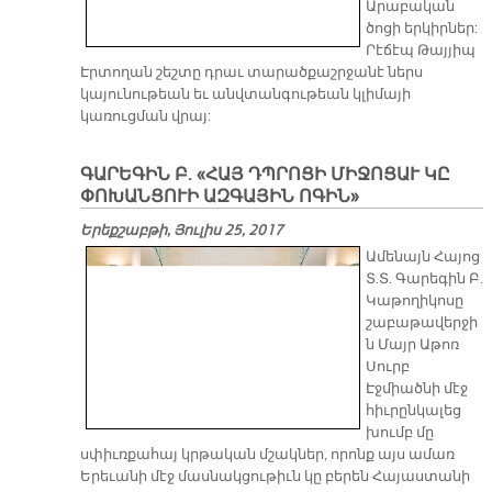
Արաբական
ծոցի երկիրներ:
Րէճէպ Թայյիպ
Էրտողան շեշտը դրաւ տարածքաշրջանէ ներս
կայունութեան եւ անվտանգութեան կլիմայի
կառուցման վրայ:
ԳԱՐԵԳԻՆ Բ. «ՀԱՅ ԴՊՐՈՑԻ ՄԻՋՈՑԱՒ ԿԸ
ՓՈԽԱՆՑՈՒԻ ԱԶԳԱՅԻՆ ՈԳԻՆ»
Երեքշաբթի, Յուլիս 25, 2017
Ամենայն Հայոց
Տ.Տ. Գարեգին Բ.
Կաթողիկոսը
շաբաթավերջի
ն Մայր Աթոռ
Սուրբ
Էջմիածնի մէջ
հիւրընկալեց
խումբ մը
սփիւռքահայ կրթական մշակներ, որոնք այս ամառ
Երեւանի մէջ մասնակցութիւն կը բերեն Հայաստանի