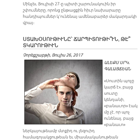
Մինչեւ Յուլիսի 27-ը պիտի շարունակուին իր
շփումները, որոնց ընթացքին հիւր նախարարը
հանդիպումներ կ՚ունենայ ամենաբարձր մակարդակի
վրայ։
ՍՏԱԽՕՍՈՒԹԻՒՆԸ՝ ՃԱՐՊԻՏՈՒԹԻ՞ՒՆ, ԹԷ՞
ՏԿԱՐՈՒԹԻՒՆ
Չորեքշաբթի, Յուլիս 26, 2017
Ա­ԼԵՔՍ ՍՐԿ.
ԳԱ­ԼԱՅ­ՃԵԱՆ
«Սուտին պոչը
կարճ է», բայց
սուտը
կենդանի,
«բանաւոր» էակ
մը չէ, որ պոչ
ունենայ, բայց
«բանաւո»
ներկայութեամբ մտքիդ ու լեզուիդ
համագոյակցութեան եւ միասնականութեան