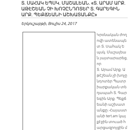
Տ. ՍԱՀԱԿ ԵՊՍԿ. ՄԱՇԱԼԵԱՆ. «Տ. ԱՐԱՄ ԱՐՔ.
ԱԹԷՇԵԱՆ ՉԻ ԽՈՉԸՆԴՈՏԵՐ Տ. ԳԱՐԵԳԻՆ
ԱՐՔ. ՊԵՔՃԵԱՆԻ ԱՇԽԱՏԱՆՔԸ»
Երկուշաբթի, Յուլիս 24, 2017
Կրօնական ժող
ովի ատենապե
տ Տ. Սահակ Ե
պսկ. Մաշալեա
ն յայտարարեց,
որ
Տ. Արամ Արք. Ա
թէշեան չի խոչը
նդոտեր Պատր
իարքական տե
ղապահ Տ. Գար
եգին Արք. Պեքճ
եանի աշխատ
անքը։ Հայաստ
անի tert.am կայ
քէջին տուած հ
արցազրոյցին մ