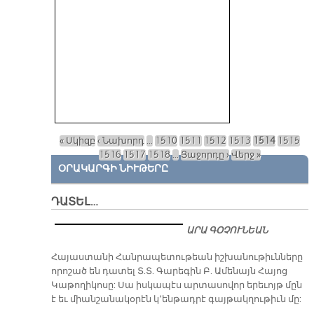
« Սկիզբ
‹ Նախորդ
…
1510
1511
1512
1513
1514
1515
Էջեր
1516
1517
1518
…
Յաջորդը ›
Վերջ »
ՕՐԱԿԱՐԳԻ ՆԻՒԹԵՐԸ
ԴԱՏԵԼ…
ԱՐԱ ԳՕՉՈՒՆԵԱՆ
​Հայաստանի Հանրապետութեան իշխանութիւնները
որոշած են դատել Տ.Տ. Գարեգին Բ. Ամենայն Հայոց
Կաթողիկոսը: Սա իսկապէս արտասովոր երեւոյթ մըն
է եւ միանշանակօրէն կ՚ենթադրէ գայթակղութիւն մը: