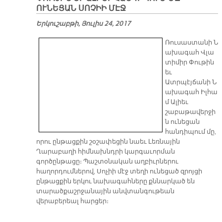
ՈՒՆԵՑԱՆ ՍՈՉԻԻ ՄԷՋ
Երկուշաբթի, Յուլիս 24, 2017
Ռուսաստանի Ն
ախագահ Վլա
տիմիր Փութին
եւ
Ատրպէյճանի Ն
ախագահ Իլհա
մ Ալիեւ
շաբաթավերջի
ն ունեցան
հանդիպում մը,
որու ընթացքին շօշափեցին նաեւ Լեռնային
Ղարաբաղի հիմնախնդրի կարգաւորման
գործընթացը։ Պաշտօնական աղբիւրներու
հաղորդումներով, Սոչիի մէջ տեղի ունեցած զրոյցի
ընթացքին երկու նախագահները քննարկած են
տարածքաշրջանային անվտանգութեան
վերաբերեալ հարցեր։