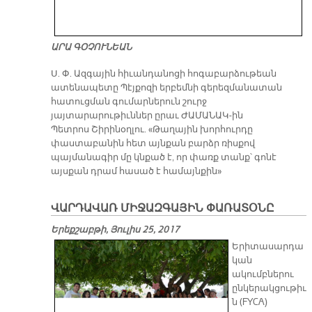
ԱՐԱ ԳՕՉՈՒՆԵԱՆ
Ս. Փ. Ազգային հիւանդանոցի հոգաբարձութեան
ատենապետը Պէյքոզի երբեմնի գերեզմանատան
հատուցման գումարներուն շուրջ
յայտարարութիւններ ըրաւ ԺԱՄԱՆԱԿ-ին
Պետրոս Շիրինօղլու. «Թաղային խորհուրդը
փաստաբանին հետ այնքան բարձր ռիսքով
պայմանագիր մը կնքած է, որ փառք տանք՝ գոնէ
այսքան դրամ հասած է համայնքին»
ՎԱՐԴԱՎԱՌ ՄԻՋԱԶԳԱՅԻՆ ՓԱՌԱՏՕՆԸ
Երեքշաբթի, Յուլիս 25, 2017
Երիտասարդա
կան
ակումբներու
ընկերակցութիւ
ն (FYCA)