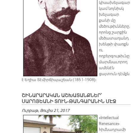
կիսախելագար
կամ նոյնիսկ
խելագար
քանի մը
մեծութիւնները,
որոնց շարքին
մեծատաղանդ
խենթի փառքն
ու
ողբերգութիւնը
մարմնաւորող
ամենէն
ցայտուն դէմքն
է Եղիա Տէմիրճիպաշեան (1851-1908)։
ՇԻՆԱՐԱՐԱԿԱՆ ԱՇԽԱՏԱՆՔՆԵՐ՝
ՍԱՐՈՅԵԱՆԻ ՏՈՒՆ-ԹԱՆԳԱՐԱՆԻՆ ՄԷՋ
Ուրբաթ, Յուլիս 21, 2017
«Intellectual
Renesance»
հիմնադրամի