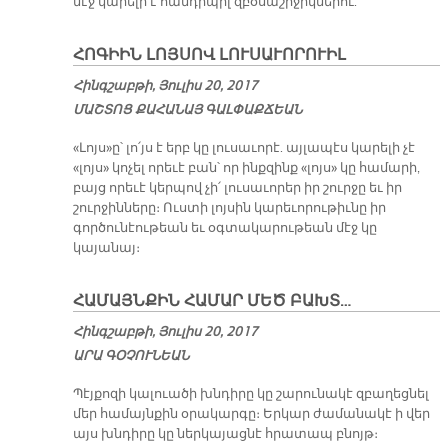
մէջ կարելի է հանդիպիլ զբօսաշրջիկներու:
ՀՈԳԻԻՆ ԼՈՅՍՈՎ ԼՈՒՍԱՒՈՐՈՒԻԼ
Հինգշաբթի, Յուլիս 20, 2017
ՄԱՇ­ՏՈՑ ՔԱ­ՀԱ­ՆԱՅ ԳԱԼ­ՓԱՔ­ՃԵԱՆ
«Լոյս»ը՝ լո՛յս է երբ կը լուսաւորէ. այլապէս կարելի չէ
«լոյս» կոչել որեւէ բան՝ որ ինքզինք «լոյս» կը համարի,
բայց որեւէ կերպով չի՛ լուսաւորեր իր շուրջը եւ իր
շուրջինները։ Ուստի լոյսին կարեւորութիւնը իր
գործունէութեան եւ օգտակարութեան մէջ կը
կայանայ։
ՀԱՄԱՅՆՔԻՆ ՀԱՄԱՐ ՄԵԾ ԲԱԽՏ…
Հինգշաբթի, Յուլիս 20, 2017
ԱՐԱ ԳՕՉՈՒՆԵԱՆ
Պէյքոզի կալուածի խնդիրը կը շարունակէ զբաղեցնել
մեր համայնքին օրակարգը։ Երկար ժամանակէ ի վեր
այս խնդիրը կը ներկայացնէ հրատապ բնոյթ։