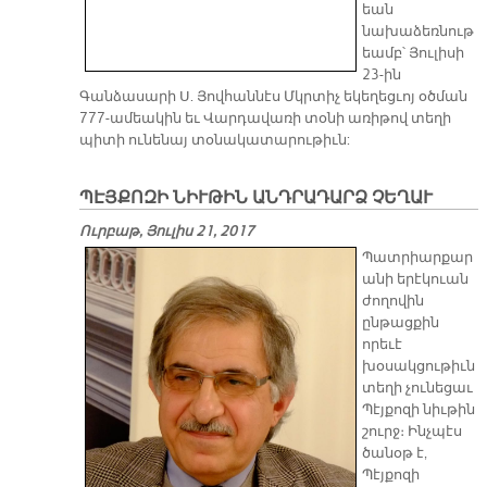
եան
նախաձեռնութ
եամբ՝ Յուլիսի
23-ին
Գանձասարի Ս. Յովհաննէս Մկրտիչ եկեղեցւոյ օծման
777-ամեակին եւ Վարդավառի տօնի առիթով տեղի
պիտի ունենայ տօնակատարութիւն:
ՊԷՅՔՈԶԻ ՆԻՒԹԻՆ ԱՆԴՐԱԴԱՐՁ ՉԵՂԱՒ
Ուրբաթ, Յուլիս 21, 2017
Պատրիարքար
անի երէկուան
ժողովին
ընթացքին
որեւէ
խօսակցութիւն
տեղի չունեցաւ
Պէյքոզի նիւթին
շուրջ։ Ինչպէս
ծանօթ է,
Պէյքոզի