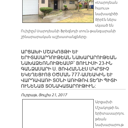
«Սարոյեան
հաուս»
նախագիծի
ծիրէն ներս
սկսած են
Ուիլիըմ Սարոյեանի Ֆրեզնոյի տուն-թանգարանի
շինարարական աշխատանքները։
ԱՐՑԱԽԻ ՄՇԱԿՈՅԹԻ ԵՒ
ԵՐԻՏԱՍԱՐԴՈՒԹԵԱՆ ՆԱԽԱՐԱՐՈՒԹԵԱՆ
ՆԱԽԱՁԵՌՆՈՒԹԵԱՄԲ՝ ՅՈՒԼԻՍԻ 23-ԻՆ
ԳԱՆՁԱՍԱՐԻ Ս. ՅՈՎՀԱՆՆԷՍ ՄԿՐՏԻՉ
ԵԿԵՂԵՑՒՈՅ ՕԾՄԱՆ 777-ԱՄԵԱԿԻՆ ԵՒ
ՎԱՐԴԱՎԱՌԻ ՏՕՆԻ ԱՌԻԹՈՎ ՏԵՂԻ ՊԻՏԻ
ՈՒՆԵՆԱՅ ՏՕՆԱԿԱՏԱՐՈՒԹԻՒՆ:
Ուրբաթ, Յուլիս 21, 2017
Արցախի
Մշակոյթի եւ
երիտասարդու
թեան
նախարարութ