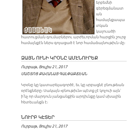
երբեմնի
գերեզմանատ
ան
համայնքապա
տկան
կալուածի
հատուցման գումարներու արժեւորման հարցին շուրջ
համայնքէն ներս գոյացած է նոր համաձայնութիւն մը։
ՁԱՅՆ ՈՒՆԻ ԿՐՕՆԸ ԱՄԷՆՈՒՐԵՔ
Ուրբաթ, Յուլիս 21, 2017
ՄԱՇ­ՏՈՑ ՔԱ­ՀԱ­ՆԱՅ ԳԱԼ­ՓԱՔ­ՃԵԱՆ
Կրօնը կը կատարելագործէ, եւ կը սրբացնէ բնութեան
օրէնքները։ Սակայն «բնութիւն» պէտք չէ կոչուի այն՝
ի՛նչ որ մարդուն յանցանքին արդիւնքը կամ սխալին
հետեւանքն է։
ՆՈՒՐԲ ԿԷՏԵՐ
Ուրբաթ, Յուլիս 21, 2017