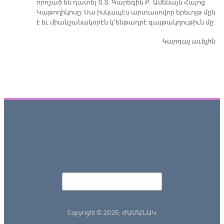
որոշած են դատել Տ.Տ. Գարեգին Բ. Ամենայն Հայոց
Կաթողիկոսը: Սա իսկապէս արտասովոր երեւոյթ մըն
է եւ միանշանակօրէն կ՚ենթադրէ գայթակղութիւն մը:
Կարդալ աւելին
Դ
Որոնել
Search form
Copyright © 2026,
ԺԱՄԱՆԱԿ