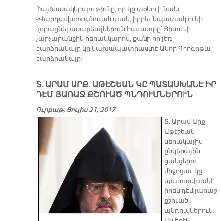
Պայծառակերպութիւնը, որ կը տօնուի նաեւ
«Վարդավառ» անուան տակ, իբրեւ նպատակ ունի
զօրացնել առաքեալներուն հաւատքը՝ Յիսուսի
չարչարանքին հեռանկարով, քանի որ լեռ
բարձրանալը կը նախապատրաստէ Անոր Գողգոթա
բարձրանալը։
Տ. ԱՐԱՄ ԱՐՔ. ԱԹԷՇԵԱՆ ԿԸ ՊԱՏԱՍԽԱՆԷ ԻՐ
ԴԷՄ ՅԱՌԱՋ ՔՇՈՒԱԾ ՊՆԴՈՒՄՆԵՐՈՒՆ
Ուրբաթ, Յուլիս 21, 2017
Տ. Արամ Արք.
Աթէշեան
ներակայիս
ընկերային
ցանցերու
միջոցաւ կը
պատասխանէ
իրեն դէմ յառաջ
քշուած
պնդումներուն։
Ան երէկ