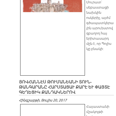
Մուրատ՝
սեբաստացի
նախկին
ոսկերիչ, այժմ
գծապատկերա
յին արուեստով
զբաղող հայ
երիտասարդ
մըն է, որ Պոլիս
կը բնակի:
ՅՈՎՀԱՆՆԷՍ ԹՈՒՄԱՆԵԱՆԻ ՏՈՒՆ-
ԹԱՆԳԱՐԱՆԸ ՀԱՐՍՏԱՑԱՒ ՔԱՐԷ ԵՒ ՓԱՅՏԷ
ԳԵՂԵՑԻԿ ՔԱՆԴԱԿՆԵՐՈՎ
Հինգշաբթի, Յուլիս 20, 2017
Հայաստանի
մշակոյթի