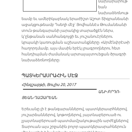
նախարարութ
եան
նախաձեռնութ
եամբ եւ ամերիկաբնակ երաժիշտ Աշոտ Տիգրանեանի
աջակցութեամբ Դսեղի մէջ՝ Յովհաննէս Թումանեանի
տուն-թանգարանի յարակից տարածքէն ներս,
կ՚ընթանան սանհանգոյցի եւ յուշանուէրներու
կրպակի կառուցման աշխատանքները։ «Արմէնփրէս»ի
հաղորդմամբ, այս մասին երէկ լրագրողներու հետ
հանդիպման ժամանակ արտայայտուեցան ծրագրի
նախաձեռնողները։
ՊԱՏԿԵՐԱՍՐԱՀԻՆ ՄԷՋ
Հինգշաբթի, Յուլիս 20, 2017
Ա­ՆԻ ԲՐԴՈ­
ՅԵԱՆ-ՂԱԶ­ԱՐԵԱՆ
Երեւանը լի է թանգարաններով, պատկերասրհներով,
յուշարձաններով, կոթողներով, յայտնաբերուած ու
չյայտնաբերուած պատմամշակութային արժէքներով:
Տարուան այս շրջանին բոլոր պատկերասրահներուն