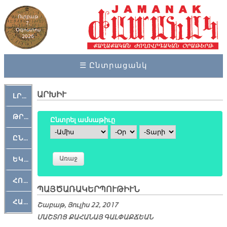
Ուրբաթ
7,
Օգոստոս
2026
☰ Ընտրացանկ
ԱՐԽԻՒ
ԼՐԱՀՈՍ
ԹՐՔԱՀԱՅ ԿԵԱՆՔ
Ընտրել ամսաթիւը
Ամիս
Օր
Տարի
ԸՆԿԵՐԱՄՇԱԿՈՒԹԱՅԻՆ
ԵԿԵՂԵՑԱԿԱՆ
ՀՈԳԵՄՏԱՒՈՐ
ՊԱՅԾԱՌԱԿԵՐՊՈՒԹԻՒՆ
ՀԱՐԹԱԿ
Շաբաթ, Յուլիս 22, 2017
ՄԱՇ­ՏՈՑ ՔԱ­ՀԱ­ՆԱՅ ԳԱԼ­ՓԱՔ­ՃԵԱՆ