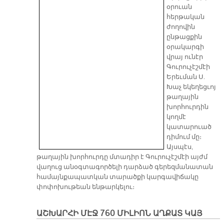
օրուան
հերթական
ժողովին
ընթացքին
օրակարգի
վրայ ունէր
Գուրուչէշմէի
Երեւման Ս.
Խաչ եկեղեցւոյ
թաղային
խորհուրդին
կողմէ
կատարուած
դիմում մը։
Այսպէս,
թաղային խորհուրդը մտադիր է Գուրուչէշմէի այժմ
վաղուց անօգտագործելի դարձած գերեզմանատան
համայնքապատկան տարածքի կարգավիճակը
փոփոխութեան ենթարկելու։
ԱՇԽԱՐՀԻ ՄԷՋ 760 ՄԻԼԻՈՆ ԱՂՔԱՏ ԿԱՅ