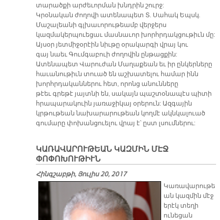
տարածքի արժեւորման խնդրին շուրջ:
Կրօնական ժողովի ատենապետ Տ. Սահակ Եպսկ.
Մաշալեանի գլխաւորութեամբ վերջերս
կազմակերպուեցաւ մասնաւոր խորհրդակցութիւն մը:
Այսօր յետմիջօրէին նիւթը օրակարգի վրայ կու
գայ նաեւ Գումգաբուի ժողովին ընթացքին:
Ատենապետ Վարուժան Մաղաքեան եւ իր ընկերները
հաւանութիւն տուած են աշխատելու համար ինն
խորհրդականներու հետ, որոնց անունները
թէեւ գրեթէ յայտնի են, սակայն պաշտօնապէս պիտի
հրապարակուին յառաջիկայ օրերուն: Ազգային
կրթութեան նախարարութեան կողմէ ակնկալուած
գումարը փոխանցուելու վրայ է՝ ըստ լսումներու:
ԿԱՌԱՎԱՐՈՒԹԵԱՆ ԿԱԶՄԻՆ ՄԷՋ
ՓՈՓՈԽՈՒԹԻՒՆ
Հինգշաբթի, Յուլիս 20, 2017
Կառավարութե
ան կազմին մէջ
երէկ տեղի
ունեցան