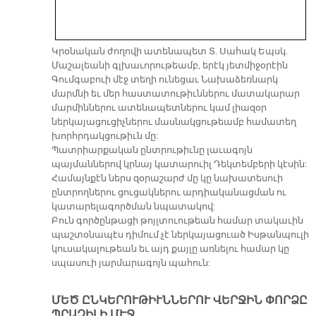
Կրօնական ժողովի ատենապետ Տ. Սահակ Եպսկ.
Մաշալեանի գլխաւորութեամբ, երէկ յետմիջօրէին
Գումգաբուի մէջ տեղի ունեցաւ Նախաձեռնարկ
մարմնի եւ մեր հաստատութիւններու մատակարար
մարմիններու ատենապետներու կամ լիազօր
ներկայացուցիչներու մասնակցութեամբ համատեղ
խորհրդակցութիւն մը:
Պատրիարքական ընտրութիւնը լաւագոյն
պայմաններով կրնայ կատարուիլ Դեկտեմբերի կէսին:
Համայնքէն ներս զօրաշարժ մը կը նախատեսուի
ընտրողներու ցուցակներու արդիականացման ու
կատարելագործման նպատակով:
Բուն գործընթացի թոյլտուութեան համար տակաւին
պաշտօնապէս դիմում չէ ներկայացուած Իսթանպուլի
կուսակալութեան եւ այդ քայլը առնելու համար կը
սպասուի յարմարագոյն պահուն:
ՄԵԾ ԸՆ­ԿԵ­ՐՈՒ­ԹԻՒՆ­ՆԵ­ՐՈՒ ՎԵՐ­ՋԻՆ ՓՈՐ­ՁԸ
ՊՐԱ­ԶԻ­ԼԻ ՄԷՋ