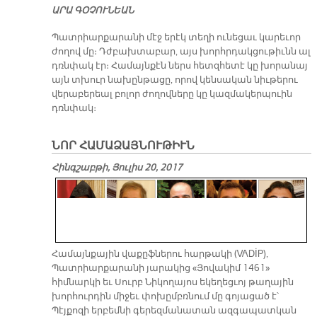
ԱՐԱ ԳՕՉՈՒՆԵԱՆ
Պատրիարքարանի մէջ երէկ տեղի ունեցաւ կարեւոր
ժողով մը։ Դժբախտաբար, այս խորհրդակցութիւնն ալ
դռնփակ էր։ Համայնքէն ներս հետզհետէ կը խորանայ
այն տխուր նախընթացը, որով կենսական նիւթերու
վերաբերեալ բոլոր ժողովները կը կազմակերպուին
դռնփակ։
ՆՈՐ ՀԱՄԱՁԱՅՆՈՒԹԻՒՆ
Հինգշաբթի, Յուլիս 20, 2017
Համայնքային վաքըֆներու հարթակի (VADİP),
Պատրիարքարանի յարակից «Յովակիմ 1461»
հիմնարկի եւ Սուրբ Նիկողայոս եկեղեցւոյ թաղային
խորհուրդին միջեւ փոխըմբռնում մը գոյացած է՝
Պէյքոզի երբեմնի գերեզմանատան ազգապատկան