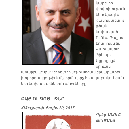
կարեւոր
փոփոխութիւն
ներ։ Այսպէս,
Հանրապետու
թեան
նախագահ
Րէճէպ Թայյիպ
Էրտողան եւ
Վարչապետ
Պինալի
Եըլտըրըմ
օրուան
առաջին կէսին Պեշթեփէի մէջ ունեցան երկարատեւ
խորհրդակցութիւն մը, որմէ վերջ հրապարակուեցան
նոր նախարարներուն անունները։
ԲԱՑ ՈՒ ԳՈՑ ԷՋԵՐ…
Հինգշաբթի, Յուլիս 20, 2017
Գրեց՝ ԱՆՈՒՇ
ԹՐՈՒԱՆՑ