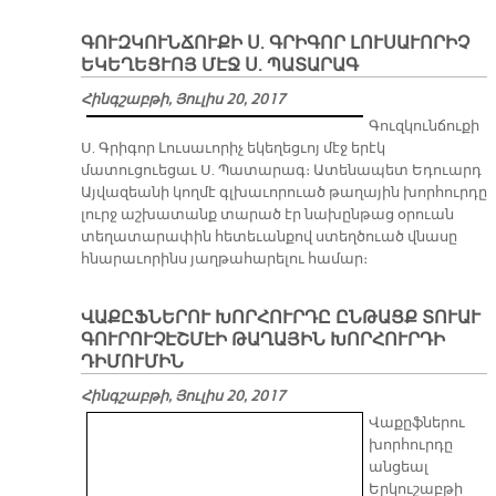
ԳՈՒԶԿՈՒՆՃՈՒՔԻ Ս. ԳՐԻԳՈՐ ԼՈՒՍԱՒՈՐԻՉ
ԵԿԵՂԵՑՒՈՅ ՄԷՋ Ս. ՊԱՏԱՐԱԳ
Հինգշաբթի, Յուլիս 20, 2017
Գուզկունճուքի
Ս. Գրիգոր Լուսաւորիչ եկեղեցւոյ մէջ երէկ
մատուցուեցաւ Ս. Պատարագ։ Ատենապետ Եդուարդ
Այվազեանի կողմէ գլխաւորուած թաղային խորհուրդը
լուրջ աշխատանք տարած էր նախընթաց օրուան
տեղատարափին հետեւանքով ստեղծուած վնասը
հնարաւորինս յաղթահարելու համար։
ՎԱՔԸՖՆԵՐՈՒ ԽՈՐՀՈՒՐԴԸ ԸՆԹԱՑՔ ՏՈՒԱՒ
ԳՈՒՐՈՒՉԷՇՄԷԻ ԹԱՂԱՅԻՆ ԽՈՐՀՈՒՐԴԻ
ԴԻՄՈՒՄԻՆ
Հինգշաբթի, Յուլիս 20, 2017
Վաքըֆներու
խորհուրդը
անցեալ
Երկուշաբթի