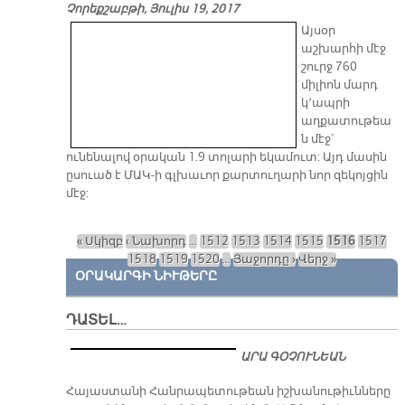
Չորեքշաբթի, Յուլիս 19, 2017
Այսօր
աշխարհի մէջ
շուրջ 760
միլիոն մարդ
կ՚ապրի
աղքատութեա
ն մէջ՝
ունենալով օրական 1.9 տոլարի եկամուտ: Այդ մասին
ըսուած է ՄԱԿ-ի գլխաւոր քարտուղարի նոր զեկոյցին
մէջ:
« Սկիզբ
‹ Նախորդ
…
1512
1513
1514
1515
1516
1517
Էջեր
1518
1519
1520
…
Յաջորդը ›
Վերջ »
ՕՐԱԿԱՐԳԻ ՆԻՒԹԵՐԸ
ԴԱՏԵԼ…
ԱՐԱ ԳՕՉՈՒՆԵԱՆ
​Հայաստանի Հանրապետութեան իշխանութիւնները