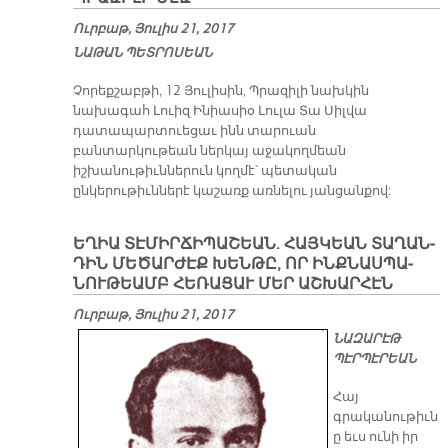
Ուրբաթ, Յուլիս 21, 2017
ՆԱ­ԹԱՆ ՊԵՏ­ՐՈ­ՍԵԱՆ
Չորեքշաբթի, 12 Յուլիսին, Պրազիլի նախկին
նախագահ Լուիզ Ինիասիօ Լուլա Տա Սիլվա
դատապարտուեցաւ ինն տարուան
բանտարկութեան ներկայ աջակողմեան
իշխանութիւններուն կողմէ՝ պետական
ընկերութիւններէ կաշառք առնելու յանցանքով:
Ե­ՂԻԱ ՏԷ­ՄԻՐ­ՃԻ­ՊԱ­ՇԵԱՆ. ՀԱՅ­ԿԵԱՆ ՏԱ­ՂԱՆ­
ԴԻՆ ՄԵ­ԾԱՐ­ԺԷՔ ԽԵՆ­ԹԸ, ՈՐ ԻՆՔ­ՆԱՍ­ՊԱ­
ՆՈՒ­ԹԵԱՄԲ ՀԵ­ՌԱ­ՑԱՒ ՄԵՐ ԱՇ­ԽԱՐ­ՀԷՆ
Ուրբաթ, Յուլիս 21, 2017
ՆԱԶԱՐԷԹ
ՊԷՐՊԷՐԵԱՆ
Հայ
գրականութիւն
ը եւս ունի իր