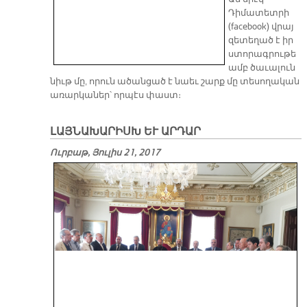
Դիմատետրի
(facebook) վրայ
զետեղած է իր
ստորագրութե
ամբ ծաւալուն
նիւթ մը, որուն ածանցած է նաեւ շարք մը տեսողական
առարկաներ՝ որպէս փաստ։
ԼԱՅՆԱԽԱՐԻՍԽ ԵՒ ԱՐԴԱՐ
Ուրբաթ, Յուլիս 21, 2017