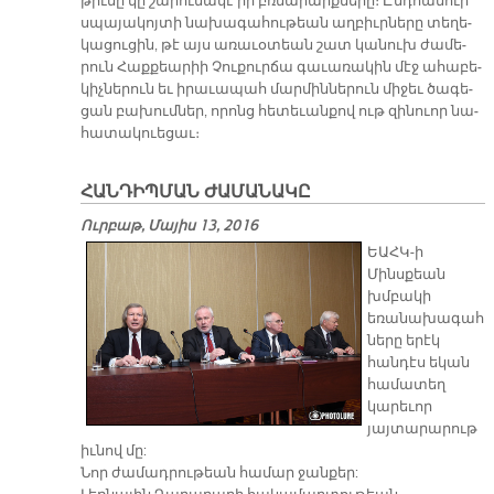
թիւ­նը կը շա­րու­նա­կէ իր բռնա­րարք­նե­րը։ Ընդ­հա­նուր
սպա­յա­կոյ­տի նա­խա­գա­հու­թեան աղ­բիւր­նե­րը տե­ղե­
կա­ցու­ցին, թէ այս ա­ռա­ւօ­տեան շատ կա­նուխ ժա­մե­
րուն Հաք­քեա­րիի Չու­քուր­ճա գա­ւա­ռա­կին մէջ ա­հա­բե­
կիչ­նե­րուն եւ ի­րա­ւա­պահ մար­մին­նե­րուն մի­ջեւ ծա­գե­
ցան բա­խում­ներ, ո­րոնց հե­տե­ւան­քով ութ զի­նուոր նա­
հա­տա­կուե­ցաւ։
ՀԱՆԴԻՊՄԱՆ ԺԱՄԱՆԱԿԸ
Ուրբաթ, Մայիս 13, 2016
ԵԱՀԿ-ի
Մինսքեան
խմբակի
եռանախագահ
ները երէկ
հանդէս եկան
համատեղ
կարեւոր
յայտարարութ
իւնով մը:
Նոր ժամադրութեան համար ջանքեր: