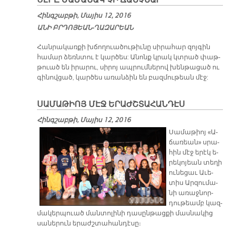
ՍԷՐԸ ԺԱՄԱՆԱԿ ՉԻ ՃԱՆՉՆԱՐ
Հինգշաբթի, Մայիս 12, 2016
Ա­ՆԻ ԲՐԴՈ­ՅԵԱՆ-ՂԱ­ԶԱ­ՐԵԱՆ
Հան­րա­կառ­քի խճո­ղուա­ծու­թիւ­նը սի­րա­հար զոյ­գին
հա­մար ձեռն­տու է կար­ծես: Ա­նոնք կրակ կտրած փաթ­
թուած են ի­րա­րու, սի­րոյ ապ­րում­նե­րով խեն­թա­ցած ու
գի­նով­ցած, կար­ծես ա­ռան­ձին են բազ­մու­թեան մէջ:
ՍԱՄԱԹԻՈՅ ՄԷՋ ԵՐԱԺՇՏԱՀԱՆԴԷՍ
Հինգշաբթի, Մայիս 12, 2016
Սա­մա­թիոյ «Ա­
ճա­ռեան» սրա­
հին մէջ ե­րէկ ե­
րե­կո­յեան տե­ղի
ու­նե­ցաւ Ա­ւե­
տիս Ար­զու­մա­
նի ա­ռաջ­նոր­
դու­թեամբ կազ­
մա­կեր­պուած ման­տո­լի­նի դա­սըն­թաց­քի մաս­նա­կից
սա­նե­րուն ե­րաժշ­տա­հան­դէ­սը։