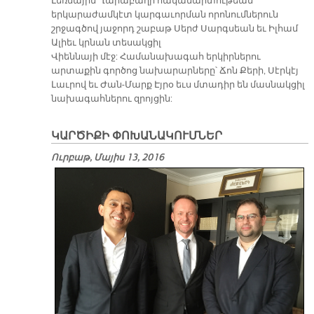
Լեռնային Ղարաբաղի հակամարտութեան
երկարաժամկէտ կարգաւորման որոնումներուն
շրջագծով յաջորդ շաբաթ Սերժ Սարգսեան եւ Իլհամ
Ալիեւ կրնան տեսակցիլ
Վիեննայի մէջ: Համանախագահ երկիրներու
արտաքին գործոց նախարարները՝ Ճոն Քերի, Սէրկէյ
Լաւրով եւ Ժան-Մարք Էյրօ եւս մտադիր են մասնակցիլ
նախագահներու զրոյցին:
ԿԱՐԾԻՔԻ ՓՈԽԱՆԱԿՈՒՄՆԵՐ
Ուրբաթ, Մայիս 13, 2016