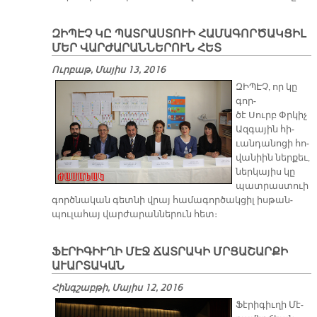
ԶԻՊԷՉ ԿԸ ՊԱՏՐԱՍՏՈՒԻ ՀԱՄԱԳՈՐԾԱԿՑԻԼ
ՄԵՐ ՎԱՐԺԱՐԱՆՆԵՐՈՒՆ ՀԵՏ
Ուրբաթ, Մայիս 13, 2016
ԶԻ­ՊԷՉ, որ կը
գոր­
ծէ Սուրբ Փրկիչ
Ազ­գա­յին հի­
ւան­դա­նո­ցի հո­
վա­նիին ներ­քեւ,
ներ­կա­յիս կը
պատ­րաս­տուի
գործ­նա­կան գետ­նի վրայ հա­մա­գոր­ծակ­ցիլ իս­թան­
պու­լա­հայ վար­ժա­րան­նե­րուն հետ։
ՖԷՐԻԳԻՒՂԻ ՄԷՋ ՃԱՏՐԱԿԻ ՄՐՑԱՇԱՐՔԻ
ԱՒԱՐՏԱԿԱՆ
Հինգշաբթի, Մայիս 12, 2016
Ֆէ­րի­գիւ­ղի Մէ­