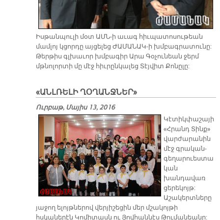
Իսթանպուլի մօտ ԱՄՆ-ի աւագ հիւպատոսութեան
մամլոյ կցորդը այցելեց ԺԱՄԱՆԱԿ-ի խմբագրատունը:
Թերթիս գլխաւոր խմբագիր Արա Գօչունեան ջերմ
մթնոլորտի մը մէջ հիւրընկալեց Տէյվիտ Քոնըլը:
«ԱՆԼՌԵԼԻ ՂՕՂԱՆՋՆԵՐ»
Ուրբաթ, Մայիս 13, 2016
​Կէտիկփաշայի
«Հրանդ Տինք»
վարժարանին
մէջ գրական-
գեղարուեստա
կան
խանդավառ
ցերեկոյթ:
Աշակերտները
յաջող ելոյթներով վերյիշեցին մեր մշակոյթի
հսկաներէն Կոմիտասն ու Յովհաննէս Թումանեանը: