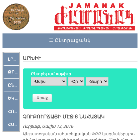
Ուրբաթ
7,
Օգոստոս
2026
☰ Ընտրացանկ
ԱՐԽԻՒ
ԼՐԱՀՈՍ
ԹՐՔԱՀԱՅ ԿԵԱՆՔ
Ընտրել ամսաթիւը
Ամիս
Օր
Տարի
ԸՆԿԵՐԱՄՇԱԿՈՒԹԱՅԻՆ
ԵԿԵՂԵՑԱԿԱՆ
ՀՈԳԵՄՏԱՒՈՐ
ՉՈՒՔՈՒՐՃԱՅԻ ՄԷՋ 8 ՆԱՀԱՏԱԿ
ՀԱՐԹԱԿ
Ուրբաթ, Մայիս 13, 2016
Ան­ջա­տո­ղա­կան ա­հա­բեկ­չա­կան ՓՔՔ կազ­մա­կեր­պու­