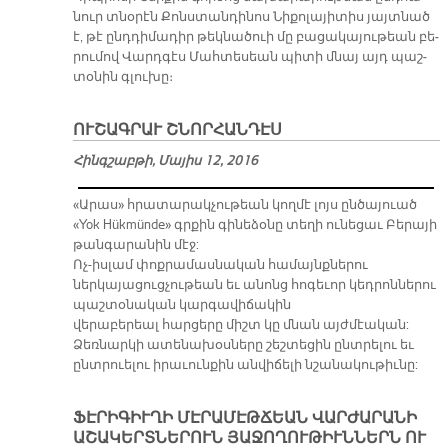
նուր տնօ­րէն Քոնս­տան­դի­նոս Նի­քո­լա­յի­տիս յայտ­նած
է, թէ ընդ­դի­մա­դիր թեկ­նա­ծուի մը բա­ցա­կա­յու­թեան բե­
րու­մով Վարդ­գէս Մահ­տե­սեան պի­տի մնայ այդ պաշ­
տօ­նին գլու­խը։
ՈՒՇԱԳՐԱՒ ՇՆՈՐՀԱՆԴԷՍ
Հինգշաբթի, Մայիս 12, 2016
«Արաս» հրատարակչութեան կողմէ լոյս ընծայուած
«Yok Hükmünde» գրքին գինեձօնը տեղի ունեցաւ Բերայի
թանգարանին մէջ:
Ոչ-իսլամ փոքրամասնական համայնքներու
ներկայացուցչութեան եւ անոնց հոգեւոր կեդրոններու
պաշտօնական կարգավիճակին
վերաբերեալ հարցերը միշտ կը մնան այժմէական:
Ձեռնարկի ատենախօսները շեշտեցին ընտրելու եւ
ընտրուելու իրաւունքին անվիճելի նշանակութիւնը:
ՖԷՐԻԳԻՒՂԻ ՄԷՐԱՄԷԹՃԵԱՆ ՎԱՐԺԱՐԱՆԻ
ԱՇԱԿԵՐՏՆԵՐՈՒՆ ՅԱՋՈՂՈՒԹԻՒՆՆԵՐՆ ՈՒ