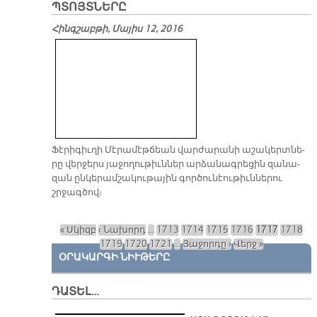
ՊՏՈՅՏՆԵՐԸ
Հինգշաբթի, Մայիս 12, 2016
Ֆէ­րի­գիւ­ղի Մէ­րա­մէթ­ճեան վար­ժա­րա­նի ա­շա­կերտ­նե­
րը վեր­ջերս յա­ջո­ղու­թիւն­ներ ար­ձա­նագ­րե­ցին զա­նա­
զան ըն­կե­րամ­շա­կու­թա­յին գոր­ծու­նէու­թիւն­նե­րու
շրջագ­ծով։
« Սկիզբ
‹ Նախորդ
…
1713
1714
1715
1716
1717
1718
Էջեր
1719
1720
1721
…
Յաջորդը ›
Վերջ »
ՕՐԱԿԱՐԳԻ ՆԻՒԹԵՐԸ
ԴԱՏԵԼ…