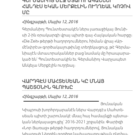
ԳԵՐՄԱՆԻՈՅ ՄԷՋ ՄՏԱՒՈՐԱԿԱՆՆԵՐ
ՀԱՆԴԷՍ ԵԿԱՆ ՄԵՐՔԷԼԻՆ ՈՒՂՂԵԱԼ ԿՈՉՈՎ
ՄԸ
Հինգշաբթի, Մայիս 12, 2016
Գեր­մա­նիոյ Պուն­տես­տա­կէն ներս յա­ռա­ջի­կայ Յու­նի­
սի 2-ին օ­րա­կար­գի վրայ պի­տի գայ Հայ­կա­կան հար­ցը։
«Die Zeit» թեր­թի հա­ղոր­դում­նե­րու հի­ման վրայ «Ար­
մէնփ­րէս» գոր­ծա­կա­լու­թիւ­նը տե­ղե­կա­ցուց, թէ Գեր­մա­
նիա­յէն մտա­ւո­րա­կան­ներ բաց նա­մակ մը հրա­պա­րա­
կած են՝ Պուն­տես­տա­կին եւ Գեր­մա­նիոյ Վար­չա­պետ
Ան­կե­լա Մեր­քէ­լին ուղ­ղեալ։
ՎԱՐԴԳԷՍ ՄԱՀՏԵՍԵԱՆ ԿԸ ՄՆԱՅ
ՊԱՇՏՕՆԻՆ ԳԼՈՒԽԸ
Հինգշաբթի, Մայիս 12, 2016
Յու­նա­կան
Կիպ­րո­սի խորհր­դա­րա­նէն ներս Վարդ­գէս Մահ­տե­
սեան պի­տի շա­րու­նա­կէ մնալ հայ հա­մայն­քի պե­տա­
կան ներ­կա­յա­ցու­ցիչ՝ 2016-2021 շրջա­նին։ Փա­րի­զի
«Նոր Յա­ռաջ» թեր­թի հա­ղոր­դում­նե­րով, Յու­նա­կան
Կիպ­րո­սի Ներ­քին գոր­ծոց նա­խա­րա­րու­թեան ընդ­հա­