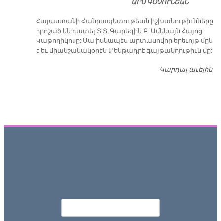
ԱՐԱ ԳՕՉՈՒՆԵԱՆ
​Հայաստանի Հանրապետութեան իշխանութիւնները
որոշած են դատել Տ.Տ. Գարեգին Բ. Ամենայն Հայոց
Կաթողիկոսը: Սա իսկապէս արտասովոր երեւոյթ մըն
է եւ միանշանակօրէն կ՚ենթադրէ գայթակղութիւն մը:
Կարդալ աւելին
Դ
Որոնել
Search form