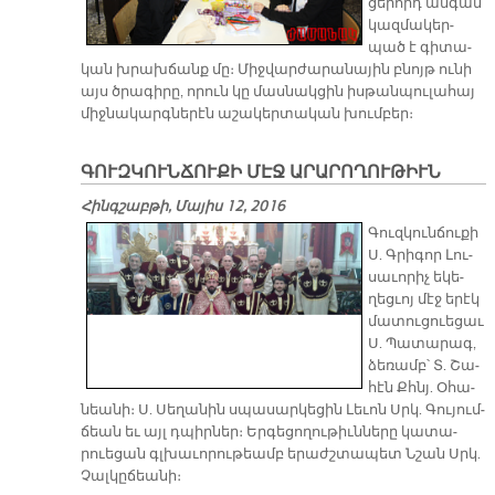
ցե­րորդ ան­գամ
կազ­մա­կեր­
պած է գի­տա­
կան խրախ­ճանք մը։ Միջ­վար­ժա­րա­նա­յին բնոյթ ու­նի
այս ծրա­գի­րը, ո­րուն կը մաս­նակ­ցին իս­թան­պու­լա­հայ
միջ­նա­կարգ­նե­րէն ա­շա­կեր­տա­կան խում­բեր։
ԳՈՒԶԿՈՒՆՃՈՒՔԻ ՄԷՋ ԱՐԱՐՈՂՈՒԹԻՒՆ
Հինգշաբթի, Մայիս 12, 2016
Գուզ­կուն­ճու­քի
Ս. Գրի­գոր Լու­
սա­ւո­րիչ ե­կե­
ղեց­ւոյ մէջ ե­րէկ
մա­տու­ցուե­ցաւ
Ս. Պա­տա­րագ,
ձե­ռամբ՝ Տ. Շա­
հէն Քհնյ. Օ­հա­
նեա­նի։ Ս. Սե­ղա­նին սպա­սար­կե­ցին Լե­ւոն Սրկ. Գու­յում­
ճեան եւ այլ դպիր­ներ։ Եր­գե­ցո­ղու­թիւն­նե­րը կա­տա­
րուե­ցան գլխա­ւո­րու­թեամբ ե­րաժշ­տա­պետ Նշան Սրկ.
Չալ­կը­ճեա­նի։