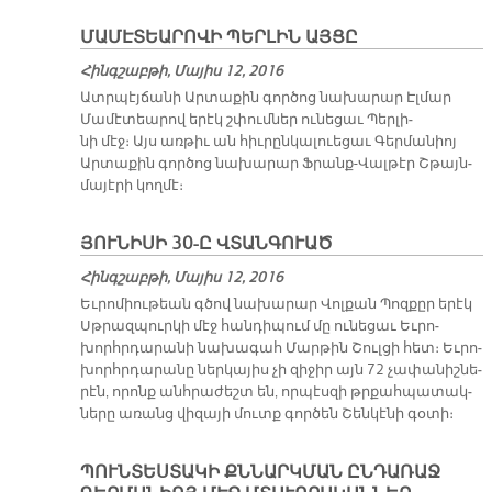
ՄԱՄԷՏԵԱՐՈՎԻ ՊԵՐԼԻՆ ԱՅՑԸ
Հինգշաբթի, Մայիս 12, 2016
Ատր­պէյ­ճա­նի Ար­տա­քին գոր­ծոց նա­խա­րար Էլ­մար
Մա­մէ­տեա­րով ե­րէկ շփում­ներ ու­նե­ցաւ Պեր­լի­
նի մէջ։ Այս առ­թիւ ան հիւ­րըն­կա­լուե­ցաւ Գեր­մա­նիոյ
Ար­տա­քին գոր­ծոց նա­խա­րար Ֆրանք-Վալ­թէր Շթայն­
մա­յէ­րի կող­մէ։
ՅՈՒՆԻՍԻ 30-Ը ՎՏԱՆԳՈՒԱԾ
Հինգշաբթի, Մայիս 12, 2016
Եւ­րո­միու­թեան գծով նա­խա­րար Վոլ­քան Պոզ­քըր ե­րէկ
Սթրազ­պուր­կի մէջ հան­դի­պում մը ու­նե­ցաւ Եւ­րո­
խորհր­դա­րա­նի նա­խա­գահ Մար­թին Շուլ­ցի հետ։ Եւ­րո­
խորհր­դա­րա­նը ներ­կա­յիս չի զի­ջիր այն 72 չա­փա­նիշ­նե­
րէն, ո­րոնք անհ­րա­ժեշտ են, որ­պէս­զի թրքահ­պա­տակ­
նե­րը ա­ռանց վի­զա­յի մուտք գոր­ծեն Շեն­կէ­նի գօ­տի։
ՊՈՒՆՏԵՍՏԱԿԻ ՔՆՆԱՐԿՄԱՆ ԸՆԴԱՌԱՋ