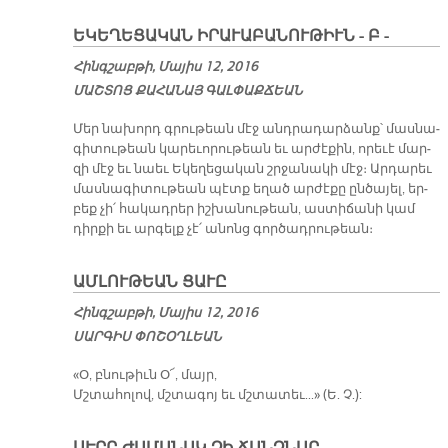
ԵԿԵՂԵՑԱԿԱՆ ԻՐԱՒԱԲԱՆՈՒԹԻՒՆ - Բ -
Հինգշաբթի, Մայիս 12, 2016
ՄԱՇ­ՏՈՑ ՔԱ­ՀԱ­ՆԱՅ ԳԱԼ­ՓԱՔ­ՃԵԱՆ
Մեր նա­խորդ գրու­թեան մէջ անդ­րա­դար­ձանք՝ մաս­նա­
գի­տու­թեան կա­րե­ւո­րու­թեան եւ ար­ժէ­քին, ո­րե­ւէ մար­
զի մէջ եւ նաեւ Ե­կե­ղե­ցա­կան շրջա­նա­կի մէջ։ Ար­դա­րեւ
մաս­նա­գի­տու­թեան պէտք ե­ղած ար­ժէ­քը ըն­ծա­յել, եր­
բեք չի՛ հա­կադ­րեր իշ­խա­նու­թեան, աս­տի­ճա­նի կամ
դիր­քի եւ ար­գելք չէ՛ ա­նոնց գոր­ծադ­րու­թեան։
ԱՄԼՈՒԹԵԱՆ ՑԱՒԸ
Հինգշաբթի, Մայիս 12, 2016
ՍԱՐԳԻՍ ՓՈՇՕՂԼԵԱՆ
​«Օ, բնու­թիւն Օ՜, մայր,
Մշտահ­ոլ­ով, մշտագ­ոյ եւ մշտատ­եւ...» (Ե. Չ.):