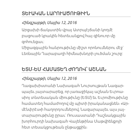
ՏԵՒԱԿԱՆ ԼԱՐՈՒԱԾՈՒԹԻՒՆ
Հինգշաբթի, Մայիս 12, 2016
Արցախի ճակատին վրայ Ատրպէյճանի կողմէ
բացուած կրակին հետեւանքով հայ զինուոր մը
զոհուեցաւ:
Միջազգային հանրութիւնը միշտ որոնումներու մէջ՝
Լեռնային Ղարաբաղի հիմնախնդրի լուծման շուրջ:
ԵՏՄ-ԵՄ ՀԱՄԱՏԵՂ ԺՈՂՈՎ՝ ԱՇՆԱՆ
Հինգշաբթի, Մայիս 12, 2016
Ղա­զա­խիս­տա­նի Նա­խա­գահ Նուր­սուլ­թան Նա­զար­
պա­յեւ յայ­տա­րա­րեց, որ յա­ռա­ջի­կայ աշ­նան Եւ­րոա­
սիոյ տնտե­սա­կան միու­թիւ­նը (ԵՏՄ) եւ Եւ­րո­միու­թիւ­նը
հա­մա­տեղ հա­մա­ժո­ղով մը պի­տի ի­րա­կա­նաց­նեն։ «Ար­
մէնփ­րէս»ի հա­ղոր­դում­նե­րով, Նա­զար­պա­յեւ այս յայ­
տա­րա­րու­թիւ­նը ը­րաւ՝ Ռու­սաս­տա­նի Դաշ­նակ­ցա­յին
խոր­հուր­դի նա­խա­գահ Վա­լեն­թի­նա Մաթ­վիեն­քո­յի
հետ տե­սակ­ցու­թեան ըն­թաց­քին։