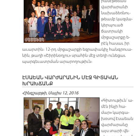
րա­մէթ­ճեան
վար­ժա­րա­նի
նա­խա­ձեռ­նու­
թեամբ կազ­մա­
կեր­պուած
ճատ­րա­կի
մրցա­շար­քը ե­
րէկ հա­սաւ իր
ա­ւար­տին։ 12-րդ մր­ցա­շար­քի եզ­րա­փա­կիչ հանգ­րուա­
նին, թա­ղի «Շի­րի­նօղ­լու» սրա­հին մէջ տե­ղի ու­նե­ցաւ
պար­գե­ւատր­ման ա­րա­րո­ղու­թիւն։
ԷՍԱԵԱՆ ՎԱՐԺԱՐԱՆԻՆ ՄԷՋ ԳԻՏԱԿԱՆ
ԽՐԱԽՃԱՆՔ
Հինգշաբթի, Մայիս 12, 2016
«Գի­տու­թիւն՝ ա­
մէն ին­չի հա­
մար» կար­գա­
խօ­սով Է­սաեան
վար­ժա­րա­նը
այս տա­րի վե­