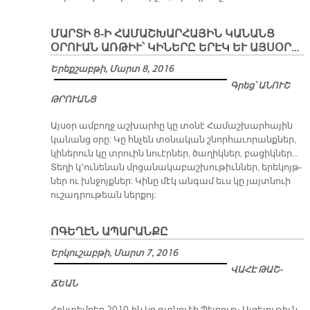
ՄԱՐՏԻ 8-Ի ՀԱՄԱՇԽԱՐՀԱՅԻՆ ԿԱՆԱՆՑ
ՕՐՈՒԱՆ ԱՌԹԻՒ՝ ԿԻՆԵՐԸ ԵՐԷԿ ԵՒ ԱՅՍՕՐ…
Երեքշաբթի, Մարտ 8, 2016
Գրեց՝ ԱՆՈՒՇ
ԹՐՈՒԱՆՑ
Այ­սօր ամ­բողջ աշ­խար­հը կը տօ­նէ Հա­մաշ­խար­հա­յին
կա­նանց օ­րը: Կը հնչեն տօ­նա­կան շնոր­հա­ւո­րանք­ներ,
կի­նե­րուն կը տրուին նուէր­ներ, ծա­ղիկ­ներ, բա­ցիկ­ներ…
Տե­ղի կ՚ու­նե­նան մրցա­նա­կա­բաշ­խու­թիւն­ներ, ե­րե­կոյթ­
ներ ու խնջոյք­ներ: Կի­նը մէկ ան­գամ եւս կը յայտ­նուի
ու­շադ­րու­թեան ներ­քոյ:
Ո­ԳԵ­ՂԷՆ Ա­ՊԱ­ՐԱՆ­ՔԸ
Երկուշաբթի, Մարտ 7, 2016
ՎԱ­ՀԷ ԹԱՇ­
ՃԵԱՆ
Հոկ­տեմ­բեր 2010-ին կը գտնուէի Պէյ­րութ։ Այ­ցե­լու­թիւն