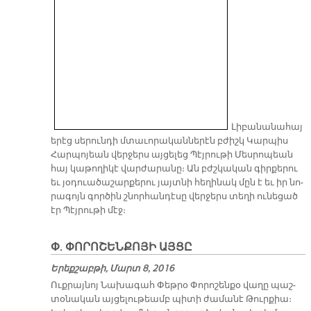
Լի­բա­նա­նա­հայ
ե­րէց սե­րուն­դի մտա­ւո­րա­կան­նե­րէն բժիշկ Կար­պիս
Հար­պո­յեան վեր­ջերս այ­ցե­լեց Պէյ­րու­թի Մես­րո­պեան
հայ կա­թո­ղի­կէ վար­ժա­րա­նը։ Ան բժշկա­կան գիր­քե­րու
եւ յօ­դուա­ծա­շար­քե­րու յայտ­նի հե­ղի­նակ մըն է եւ իր նո­
րա­գոյն գոր­ծին շնոր­հան­դէ­սը վեր­ջերս տե­ղի ու­նե­ցած
էր Պէյ­րու­թի մէջ։
Փ. ՓՈՐՈՇԵՆՔՈՅԻ ԱՅՑԸ
Երեքշաբթի, Մարտ 8, 2016
Ուք­րայ­նոյ Նա­խա­գահ Փեթ­րօ Փո­րո­շեն­քօ վա­ղը պաշ­
տօ­նա­կան այ­ցե­լու­թեամբ պի­տի ժա­մա­նէ Թուր­քիա։