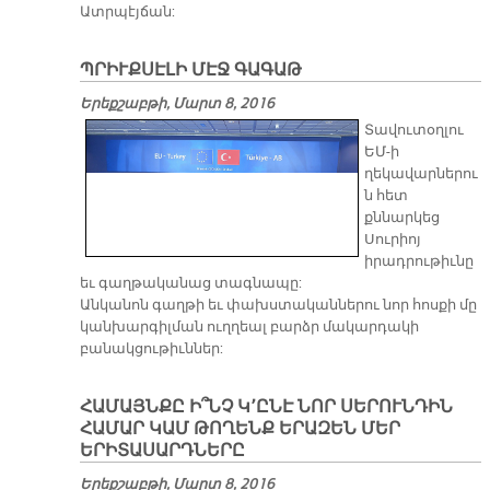
Ատրպէյճան:
ՊՐԻՒՔՍԷԼԻ ՄԷՋ ԳԱԳԱԹ
Երեքշաբթի, Մարտ 8, 2016
Տավուտօղլու
ԵՄ-ի
ղեկավարներու
ն հետ
քննարկեց
Սուրիոյ
իրադրութիւնը
եւ գաղթականաց տագնապը:
Անկանոն գաղթի եւ փախստականներու նոր հոսքի մը
կանխարգիլման ուղղեալ բարձր մակարդակի
բանակցութիւններ:
ՀԱՄԱՅՆՔԸ Ի՞ՆՉ Կ՚ԸՆԷ ՆՈՐ ՍԵՐՈՒՆԴԻՆ
ՀԱՄԱՐ ԿԱՄ ԹՈՂԵՆՔ ԵՐԱԶԵՆ ՄԵՐ
ԵՐԻՏԱՍԱՐԴՆԵՐԸ
Երեքշաբթի, Մարտ 8, 2016