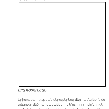
ԱՐԱ ԳՕՉՈՒՆԵԱՆ
​Ե­րի­տա­սար­դու­թեան վե­րա­բե­րեալ մեր հա­մայն­քին մօ­
տե­ցու­մը մեծ հար­ցա­կան­նե­րով կ­­՚ուղ­ղոր­դուի։ Նոր սե­