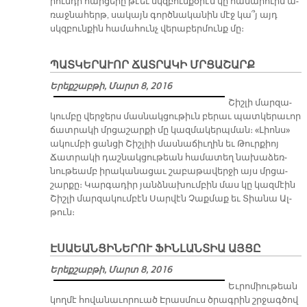
րուն­դի հար­ցե­րը թէեւ սկզբուն­քօ­րէն կը հա­մա­րուին ա­
ռաջ­նա­հերթ, սա­կայն գործ­նա­կա­նին մէջ կա՞յ այդ
սկզբուն­քին հա­մա­հունչ վե­րա­բեր­մունք մը։
ՊԱՏԿԵՐԱՒՈՐ ՃԱՏՐԱԿԻ ՄՐՑԱՇԱՐՔ
Երեքշաբթի, Մարտ 8, 2016
Շիշ­լի մար­զա­
կում­բը վեր­ջերս մաս­նակ­ցու­թիւն բե­րաւ պատ­կե­րա­ւոր
ճատ­րա­կի մրցա­շար­քի մը կազ­մա­կերպ­ման։ «Լիոնս»
ա­կում­բի ցան­ցի Շիշ­լիի մաս­նա­ճիւ­ղին եւ Թուր­քիոյ
Ճատ­րա­կի դաշ­նակ­ցու­թեան հա­մա­տեղ նա­խա­ձեռ­
նու­թեամբ ի­րա­կա­նա­ցաւ շա­բա­թա­վեր­ջի այս մրցա­
շար­քը։ Կար­գա­դիր յանձ­նա­խում­բին մաս կը կազ­մէին
Շիշ­լի մար­զա­կում­բէն Սար­վէն Չաք­մաք եւ Տիա­նա Ալ­
թուն։
ԷՍԱԵԱՆՑԻՆԵՐՈՒ ՖԻՆԼԱՆՏԻԱ ԱՅՑԸ
Երեքշաբթի, Մարտ 8, 2016
Եւ­րո­միու­թեան
կող­մէ հո­վա­նա­ւո­րուած Է­րաս­մուս ծրագ­րին շրջագ­ծով