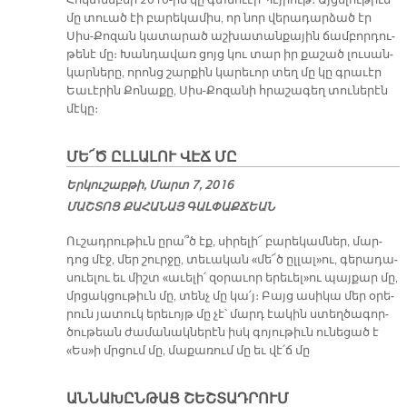
մը տուած էի բա­րե­կա­միս, որ նոր վե­րա­դար­ձած էր
Սիս-Քո­զան կա­տա­րած աշ­խա­տան­քա­յին ճամ­բոր­դու­
թե­նէ մը։ Խան­դա­վառ ցոյց կու տար իր քա­շած լու­սան­
կար­նե­րը, ո­րոնց շար­քին կա­րե­ւոր տեղ մը կը գրա­ւէր
Եա­ւէ­րին Քո­նա­քը, Սիս-Քո­զա­նի հրա­շա­գեղ տու­նե­րէն
մէ­կը։
ՄԵ՜Ծ ԸԼ­ԼԱ­ԼՈՒ ՎԷՃ ՄԸ
Երկուշաբթի, Մարտ 7, 2016
ՄԱՇ­ՏՈՑ ՔԱ­ՀԱ­ՆԱՅ ԳԱԼ­ՓԱՔ­ՃԵԱՆ
Ու­շադ­րու­թիւն ը­րա՞ծ էք, սի­րե­լի՜ բա­րե­կամ­ներ, մար­
դոց մէջ, մեր շուր­ջը, տե­ւա­կան «մե՜ծ ըլ­լալ»ու, գե­րա­դա­
սուե­լու եւ միշտ «ա­ւե­լի՛ զօ­րա­ւոր ե­րե­ւել»ու պայ­քար մը,
մրցակ­ցու­թիւն մը, տենչ մը կա՛յ։ Բայց ա­սի­կա մեր օ­րե­
րուն յա­տուկ ե­րե­ւոյթ մը չէ՝ մարդ էա­կին ստեղ­ծա­գոր­
ծու­թեան ժա­մա­նակ­նե­րէն իսկ գո­յու­թիւն ու­նե­ցած է
«Ես»ի մրցում մը, մա­քա­ռում մը եւ վէ՛ճ մը
ԱՆՆԱԽԸՆԹԱՑ ՇԵՇՏԱԴՐՈՒՄ