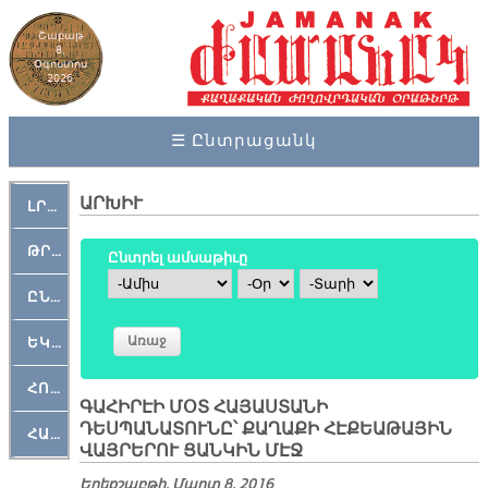
Շաբաթ
8,
Օգոստոս
2026
☰ Ընտրացանկ
ԱՐԽԻՒ
ԼՐԱՀՈՍ
ԹՐՔԱՀԱՅ ԿԵԱՆՔ
Ընտրել ամսաթիւը
Ամիս
Օր
Տարի
ԸՆԿԵՐԱՄՇԱԿՈՒԹԱՅԻՆ
ԵԿԵՂԵՑԱԿԱՆ
ՀՈԳԵՄՏԱՒՈՐ
ԳԱՀԻՐԷԻ ՄՕՏ ՀԱՅԱՍՏԱՆԻ
ԴԵՍՊԱՆԱՏՈՒՆԸ՝ ՔԱՂԱՔԻ ՀԷՔԵԱԹԱՅԻՆ
ՀԱՐԹԱԿ
ՎԱՅՐԵՐՈՒ ՑԱՆԿԻՆ ՄԷՋ
Երեքշաբթի, Մարտ 8, 2016