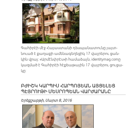
Գա­հի­րէի մէջ Հա­յաս­տա­նի դես­պա­նա­տու­նը յայտ­
նուած է քա­ղա­քի ա­մե­նա­գե­ղե­ցիկ 17 վայ­րե­րու ցան­
կին վրայ: «Ար­մէնփ­րէս»ի հա­մա­ձայն, identity­mag.com­ը
կազ­մած է Գա­հի­րէի հէ­քեա­թա­յին 17 վայ­րե­րու ցու­ցա­
կը:
ԲԺԻՇԿ ԿԱՐՊԻՍ ՀԱՐՊՈՅԵԱՆ ԱՅՑԵԼԵՑ
ՊԷՅՐՈՒԹԻ ՄԵՍՐՈՊԵԱՆ ՎԱՐԺԱՐԱՆԸ
Երեքշաբթի, Մարտ 8, 2016