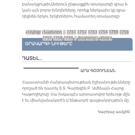
բա­նակ­ցու­թիւն­նե­րուն ըն­թաց­քին օ­րա­կար­գի վրայ ե­
կան այն բո­լոր խնդիր­նե­րը, ո­րոնք ներ­կա­յիս կը զբա­
ղեց­նեն եր­կու եր­կիր­նե­րու հա­մա­տեղ օ­րա­կար­գը։
« Սկիզբ
‹ Նախորդ
…
1751
1752
1753
1754
1755
1756
Էջեր
1757
1758
1759
…
Յաջորդը ›
Վերջ »
ՕՐԱԿԱՐԳԻ ՆԻՒԹԵՐԸ
ԴԱՏԵԼ…
ԱՐԱ ԳՕՉՈՒՆԵԱՆ
​Հայաստանի Հանրապետութեան իշխանութիւնները
որոշած են դատել Տ.Տ. Գարեգին Բ. Ամենայն Հայոց
Կաթողիկոսը: Սա իսկապէս արտասովոր երեւոյթ մըն
է եւ միանշանակօրէն կ՚ենթադրէ գայթակղութիւն մը:
Կարդալ աւելին
Դ