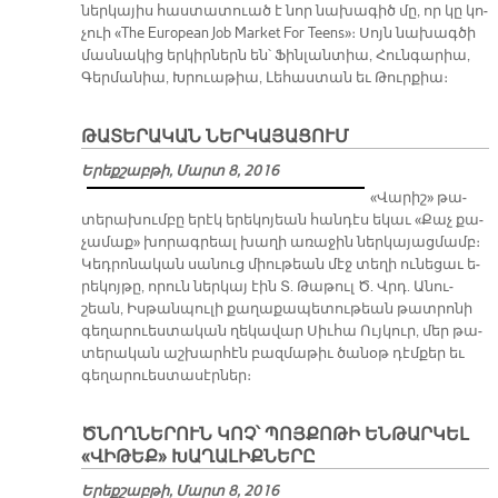
ներ­կա­յիս հաս­տա­տուած է նոր նա­խա­գիծ մը, որ կը կո­
չուի «The European Job Market For Teens»։ Սոյն նա­խագ­ծի
մաս­նա­կից եր­կիր­ներն են՝ Ֆին­լան­տիա, Հուն­գա­րիա,
Գեր­մա­նիա, Խրուա­թիա, Լե­հաս­տան եւ Թուր­քիա։
ԹԱՏԵՐԱԿԱՆ ՆԵՐԿԱՅԱՑՈՒՄ
Երեքշաբթի, Մարտ 8, 2016
«Վա­րիշ» թա­
տե­րա­խում­բը ե­րէկ ե­րե­կո­յեան հան­դէս ե­կաւ «Քաչ քա­
չա­մաք» խո­րագ­րեալ խա­ղի ա­ռա­ջին ներ­կա­յաց­մամբ։
Կեդ­րո­նա­կան սա­նուց միու­թեան մէջ տե­ղի ու­նե­ցաւ ե­
րե­կոյ­թը, ո­րուն ներ­կայ էին Տ. Թա­թուլ Ծ. Վրդ. Ա­նու­
շեան, Իս­թան­պու­լի քա­ղա­քա­պե­տու­թեան թատ­րո­նի
գե­ղա­րուես­տա­կան ղե­կա­վար Սիւ­հա Ույ­կուր, մեր թա­
տե­րա­կան աշ­խար­հէն բազ­մա­թիւ ծա­նօթ դէմ­քեր եւ
գե­ղա­րուես­տա­սէր­ներ։
ԾՆՈՂ­ՆԵ­ՐՈՒՆ ԿՈՉ՝ ՊՈՅ­ՔՈ­ԹԻ ԵՆ­ԹԱՐ­ԿԵ­Լ
«ՎԻ­ԹԵՔ» ԽԱ­ՂԱ­ԼԻՔ­ՆԵ­ՐԸ
Երեքշաբթի, Մարտ 8, 2016