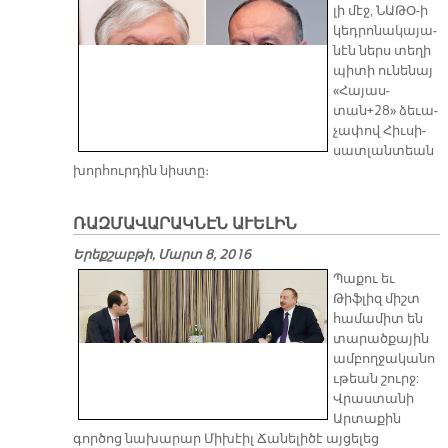
լի մէջ, ՆԱ­ԹՕ-ի
կեդ­րո­նա­կա­յա­
նէն ներս տե­ղի
պի­տի ու­նե­նայ
«Հա­յաս­
տան+28» ձե­ւա­
չա­փով Հիւ­սի­
սատ­լան­տեան
խոր­հուր­դին նիս­տը։
ՌԱԶՄԱՎԱՐԱԿՆԷՆ ԱՒԵԼԻՆ
Երեքշաբթի, Մարտ 8, 2016
Պաքու եւ
Թիֆլիզ միշտ
համամիտ են
տարածքային
ամբողջականո
ւթեան շուրջ:
Վրաստանի
Արտաքին
գործոց նախարար Միխէիլ Ճանելիծէ այցելեց