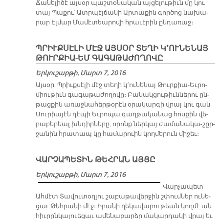
Ճա­նե­լի­ծէ այ­սօր պաշ­տօ­նա­կան այ­ցե­լու­թիւն մը կու
տայ Պա­քու՝ Ատր­պէյ­ճա­նի Ար­տա­քին գոր­ծոց նա­խա­
րար Էլ­մար Մա­մէ­տեա­րո­վի հրա­ւէ­րին ըն­դա­ռաջ։
ՊՐԻՒՔՍԷԼԻ ՄԷՋ ԱՅՍՕՐ ՏԵՂԻ Կ՚ՈՒՆԵՆԱՅ
ԹՈՒՐՔԻԱ-ԵՄ ԳԱԳԱԹԱԺՈՂՈՎԸ
Երկուշաբթի, Մարտ 7, 2016
Այ­սօր, Պրիւք­սէ­լի մէջ տե­ղի կ՚ու­նե­նայ Թուր­քիա-Եւ­րո­
միու­թիւն գա­գա­թա­ժո­ղո­վը։ Բա­նակ­ցու­թիւն­նե­րու ըն­
թաց­քին ա­ռաջ­նա­հեր­թօ­րէն օ­րա­կար­գի վրայ կու գան
Սու­րիա­յէն դէ­պի Եւ­րո­պա գաղ­թա­կա­նաց հոս­քին վե­
րա­բե­րեալ խնդիր­նե­րը, ո­րոնք ներ­կայ ժա­մա­նա­կա-շըր­
ջա­նին հրա­տապ կը հա­մա­րուին կող­մե­րուն մի­ջեւ։
ՎԱՐՉԱՊԵՏԻՆ ԹԵՀՐԱՆ ԱՅՑԸ
Երկուշաբթի, Մարտ 7, 2016
Վար­չա­պետ
Ահ­մէտ Տա­վու­տօղ­լու շա­բա­թա­վեր­ջին շփում­ներ ու­նե­
ցաւ Թեհ­րա­նի մէջ։ Ի­րա­նի ղե­կա­վա­րու­թեան կող­մէ ան
հիւ­րըն­կա­լուե­ցաւ ա­մե­նա­բարձր մա­կար­դա­կի վրայ եւ