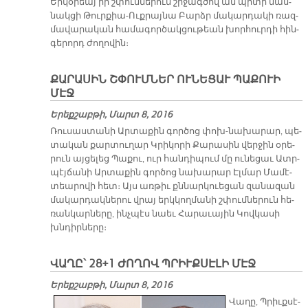
Եր­կօ­րեայ իր շփում­նե­րուն շրջագ­ծով ան պի­տի մաս­
նակ­ցի Թուր­քիա-Ուք­րայ­նա Բարձր մա­կար­դա­կի ռազ­
մա­վա­րա­կան հա­մա­գոր­ծակ­ցու­թեան խոր­հուր­դի հին­
գե­րորդ ժո­ղո­վին։
ՔԱՐԱՍԻՆ ՇՓՈՒՄՆԵՐ ՈՒՆԵՑԱՒ ՊԱՔՈՒԻ
ՄԷՋ
Երեքշաբթի, Մարտ 8, 2016
Ռու­սաս­տա­նի Ար­տա­քին գոր­ծոց փոխ-նա­խա­րար, պե­
տա­կան քար­տու­ղար Կրի­կո­րի Քա­րա­սին վեր­ջին օ­րե­
րուն այ­ցե­լեց Պա­քու, ուր հան­դի­պում մը ու­նե­ցաւ Ատր­
պէյ­ճա­նի Ար­տա­քին գոր­ծոց նա­խա­րար Էլ­մար Մա­մէ­
տեա­րո­վի հետ։ Այս առ­թիւ քննար­կուե­ցան զա­նա­զան
մա­կար­դակ­նե­րու վրայ երկ­կող­մա­նի շփում­նե­րուն հե­
ռան­կար­նե­րը, ինչ­պէս նաեւ Հա­րա­ւա­յին Կով­կա­սի
խնդիր­նե­րը։
ՎԱՂԸ՝ 28+1 ԺՈՂՈՎ ՊՐԻՒՔՍԷԼԻ ՄԷՋ
Երեքշաբթի, Մարտ 8, 2016
Վա­ղը, Պրիւք­սէ­