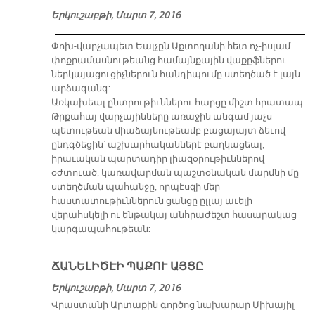
Երկուշաբթի, Մարտ 7, 2016
Փոխ-վարչապետ Եալչըն Աքտողանի հետ ոչ-իսլամ
փոքրամասնութեանց համայնքային վաքըֆներու
ներկայացուցիչներուն հանդիպումը ստեղծած է լայն
արձագանգ:
Առկախեալ ընտրութիւններու հարցը միշտ հրատապ:
Թրքահայ վարչայինները առաջին անգամ յաչս
պետութեան միաձայնութեամբ բացայայտ ձեւով
ընդգծեցին՝ աշխարհականներէ բաղկացեալ,
իրաւական պարտադիր լիազօրութիւններով
օժտուած, կառավարման պաշտօնական մարմնի մը
ստեղծման պահանջը, որպէսզի մեր
հաստատութիւններուն ցանցը ըլլայ աւելի
վերահսկելի ու ենթակայ անհրաժեշտ հասարակաց
կարգապահութեան:
ՃԱՆԵԼԻԾԷԻ ՊԱՔՈՒ ԱՅՑԸ
Երկուշաբթի, Մարտ 7, 2016
Վրաս­տա­նի Ար­տա­քին գոր­ծոց նա­խա­րար Մի­խա­յիլ