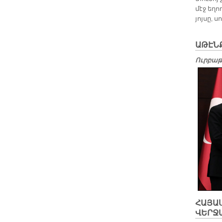
մէջ ե­ղո
յոյ­սը, 
ԱԹԷՆՔ
Ուրբաթ,
ՀԱՅԱ
ՎԵՐՋ