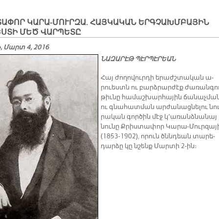
ՏԱՓՈՐ ԿԱՐԱ-ՄՈՒՐԶԱ. ՀԱՅԿԱԿԱՆ ԵՐԳՉԱԽՄԲԱՅԻՆ
ԵՍՏԻ ՄԵԾ ՎԱՐՊԵՏԸ
 Մարտ 4, 2016
ՆԱԶԱՐԷԹ ՊԷՐՊԷՐԵԱՆ
Հայ ժո­ղո­վուր­դի ե­րաժշ­տա­կան ա­
րուեստն ու բարձ­րար­ժէք ժա­ռան­գո
թիւ­նը հա­մաշ­խար­հա­յին ճա­նաչ­մա
ու գնա­հատ­ման ար­ժա­նաց­նե­լու նո
րա­կան գոր­ծին մէջ կ՚ա­ռանձ­նա­նայ
նու­նը Ք­­րիս­տա­փոր ­Կա­րա-­Մուր­զա­յ
(1853-1902), ո­րուն ծննդեան տա­րե­
դար­ձը կը նշենք ­Մարտի 2-ին։