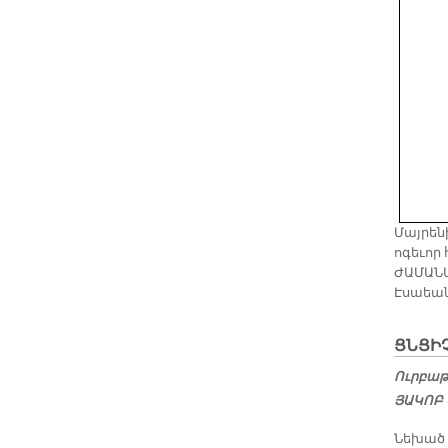
Մայրեն
ոգեւոր 
ԺԱՄԱՆԱ
Էսաեան
ՑՆՑԻՉ
Ուրբաթ,
ՅԱԿՈԲ 
Նե­խած հ