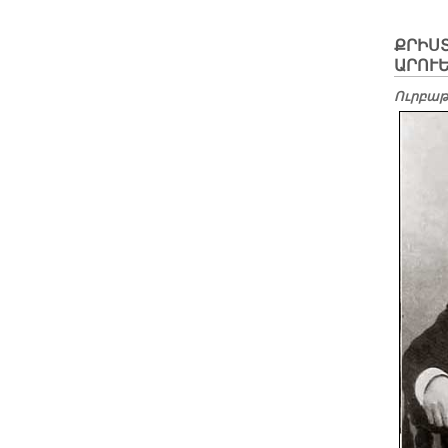
ՔՐԻՍ
ԱՐՈՒ
Ուրբաթ,