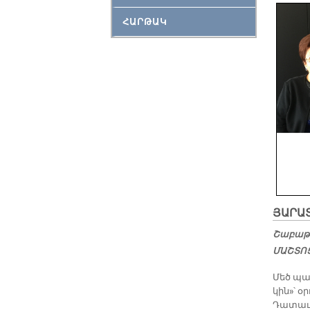
ՀԱՐԹԱԿ
ՅԱ­ՐԱ
Շաբաթ,
ՄԱՇ­ՏՈՑ
Մեծ պա­հ
կին»՝ օ­
Դա­տա­ւո