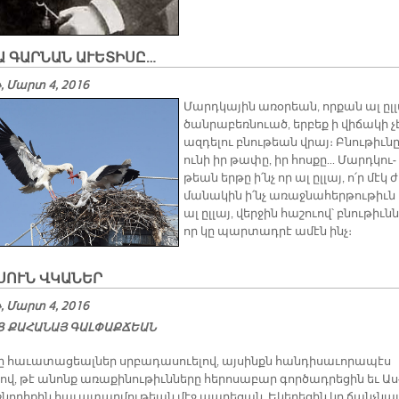
Ա ԳԱՐՆԱՆ ԱՒԵՏԻՍԸ…
 Մարտ 4, 2016
Մարդ­կա­յին ա­ռօ­րեան, որ­քան ալ ըլ­
ծան­րա­բեռ­նուած, եր­բեք ի վի­ճա­կի չ
ազ­դե­լու բնու­թեան վրայ։ Բնու­թիւ­ն
ու­նի իր թա­փը, իր հոս­քը... Մարդ­կու­
թեան եր­թը ի՛նչ որ ալ ըլ­լայ, ո՛ր մէկ 
մա­նա­կին ի՛նչ ա­ռաջ­նա­հեր­թու­թիւն
ալ ըլ­լայ, վեր­ջին հա­շուով՝ բնու­թիւնն
որ կը պար­տադ­րէ ա­մէն ինչ։
­ՍՈՒՆ ՎԿԱ­ՆԵՐ
 Մարտ 4, 2016
 ՔԱ­ՀԱ­ՆԱՅ ԳԱԼ­ՓԱՔ­ՃԵԱՆ
 հա­ւա­տա­ցեալ­ներ սրբա­դա­սուե­լով, այ­սինքն հան­դի­սա­ւո­րա­պէս
լով, թէ ա­նոնք ա­ռա­քի­նու­թիւն­նե­րը հե­րո­սա­բար գոր­ծադ­րե­ցին եւ Աս
շնորհ­քին հա­ւա­տար­մու­թեան մէջ ապ­րե­ցան, Ե­կե­ղե­ցին կը ճանչ­նայ