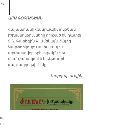
էչ-
:
ԱՐԱ ԳՕՉՈՒՆԵԱՆ
​Հայաստանի Հանրապետութեան
իշխանութիւնները որոշած են դատել
Տ.Տ. Գարեգին Բ. Ամենայն Հայոց
Կաթողիկոսը: Սա իսկապէս
արտասովոր երեւոյթ մըն է եւ
միանշանակօրէն կ՚ենթադրէ
գայթակղութիւն մը:
Կարդալ աւելին
Դատել…
ա­
րաւ