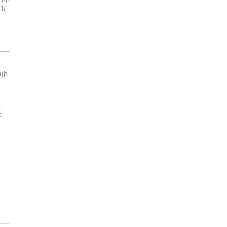
ւն
յի
ւ
է