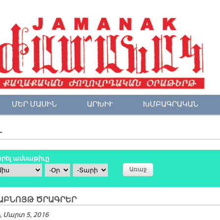
ՄԵՐ ՄԱՍԻՆ
ԱՐԽԻՒ
ԽՄԲԱԳՐԱԿԱՆ
Ւ
րել ամսաթիւը
ս
Օր
Տարի
ԱԲՆՈՅԹ ԾՐԱԳՐԵՐ
 Մարտ 5, 2016