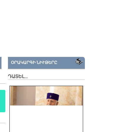
ՕՐԱԿԱՐԳԻ ՆԻՒԹԵՐԸ
ԴԱՏԵԼ…