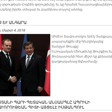
ղ սրբու­թեան Հո­գիին զօ­րու­թիւ­նը, եւ կը հրահ­րէ հա­ւա­տա­ցեալ­նե­րո
սուր­բե­րը իբ­րեւ տի­պար եւ բա­րե­խօս տա­լով ա­նոնց։
 ԵՒ ԱՆԳԱՐԱ
 Մարտ 4, 2016
Ահմէտ Տավուտօղլու երէկ Չանքայա
ապարանքին մէջ հիւրընկալեց
Տանըլտ Թուսքը:
Եւրոպական Միութիւնը Թուրքիոյ ե
Յունաստանի հետ միշտ կը քննարկ
գաղթականաց ճգնաժամը:
ՍՏԱՆԻ ՊԱՐԻ ՊԵՏԱԿԱՆ ԱՆՍԱՄՊԼԸ ԱՊՐԻԼԻ
ԱՒՈՐՈՒԹԵԱՆ ՊԻՏԻ ԱՅՑԵԼԷ ԻՍԹԱՆՊՈՒԼ