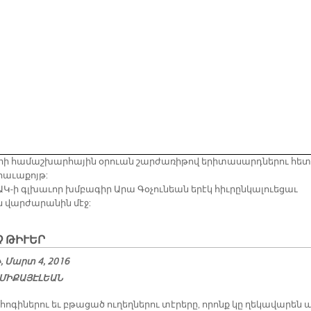
իի համաշխարհային օրուան շարժառիթով երիտասարդներու հետ
հաւաքոյթ:
Կ-ի գլխաւոր խմբագիր Արա Գօչունեան երէկ հիւրընկալուեցաւ
 վարժարանին մէջ:
 ԹԻ­ՒԵՐ
 Մարտ 4, 2016
ՄԻՔԱՅԷԼԵԱՆ
ո­գի­նե­րու եւ բթա­ցած ու­ղեղ­նե­րու տէ­րե­րը, ո­րոնք կը ղե­կա­վա­րեն 