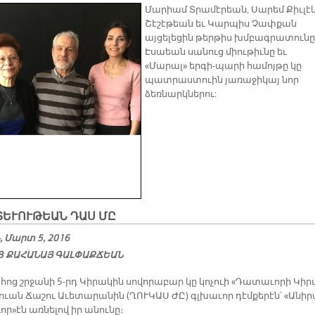
Մարիամ Տրամէրեան, Սարեմ Քիւլէկ
Շէշէթեան եւ Կարպիս Չափքան
այցելեցին թերթիս խմբագրատունը
Էսաեան սանուց միութիւնը եւ
«Մարալ» երգի-պարի համոյթը կը
պատրաստուին յառաջիկայ նոր
ձեռնարկներու:
­ՏԵ­ՒՈՒ­ԹԵԱՆ ԴԱՍ ՄԸ
 Մարտ 5, 2016
 ՔԱ­ՀԱ­ՆԱՅ ԳԱԼ­ՓԱՔ­ՃԵԱՆ
ոց շրջա­նի 5-րդ Կի­րա­կին սո­վո­րա­բար կը կո­չուի «Դա­տա­ւո­րի Կի­ր
րուան Ճա­շու Ա­ւե­տա­րա­նին (ՂՈՒ­ԿԱՍ ԺԸ) գլխա­ւոր դէմ­քե­րէն՝ «Ա­նի­
ր»էն առ­նե­լով իր ա­նու­նը։