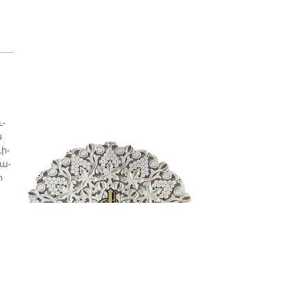
ւ­
ն
ւի­
 ա­
ի