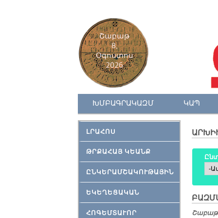
Շաբաթ
8,
Օգոստոս
2026
ԽՄԲԱԳՐԱԿԱԶՄ
ԿԱՊ
ԼՐԱՀՈՍ
ԱՐԽԻ
ԹՐՔԱՀԱՅ ԿԵԱՆՔ
Ընտ
Ամի
ԸՆԿԵՐԱՄՇԱԿՈՒԹԱՅԻՆ
ԵԿԵՂԵՑԱԿԱՆ
ԲԱԶՄ
ՀՈԳԵՄՏԱՒՈՐ
Շաբաթ,