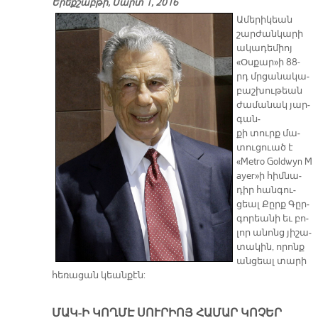
Երեքշաբթի, Մարտ 1, 2016
Ա­մե­րի­կեան
շար­ժան­կա­րի
ա­կա­դե­միոյ
«Օս­քար»ի 88-
րդ մր­ցա­նա­կա­
բաշ­խու­թեան
ժա­մա­նակ յար­
գան­
քի տուրք մա­
տու­ցուած է
«Metro Goldwyn M
ayer»ի հիմ­նա­
դիր հան­գու­
ցեալ Քըրք Գըր­
գո­րեա­նի եւ բո­
լոր ա­նոնց յի­շա­
տա­կին, ո­րոնք
ան­ցեալ տա­րի
հե­ռա­ցան կեան­քէն:
ՄԱԿ-Ի ԿՈՂՄԷ ՍՈՒՐԻՈՅ ՀԱՄԱՐ ԿՈՉԵՐ