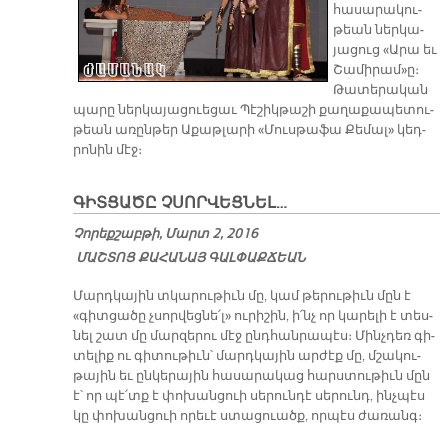
հա­սա­րա­կու­
թեան ներ­կա­
յա­ցուց «Ա­րա եւ
Շա­մի­րամ»ը։
Թա­տե­րա­կան
պա­րը ներ­կա­յա­ցուե­ցաւ Պէ­շիկ­թա­շի քա­ղա­քա­պե­տու­
թեան ա­ռըն­թեր Ա­քաթ­լա­րի «Մուս­թա­ֆա Քե­մալ» կեդ­
րո­նին մէջ։
ԳԻՏՑԱԾԸ ՉՍՈՐՎԵՑՆԵԼ…
Չորեքշաբթի, Մարտ 2, 2016
ՄԱՇ­ՏՈՑ ՔԱ­ՀԱ­ՆԱՅ ԳԱԼ­ՓԱՔ­ՃԵԱՆ
Մարդ­կա­յին տկա­րու­թիւն մը, կամ թե­րու­թիւն մըն է
«գիտ­ցա­ծը չսոր­վեց­նե՛լ» ու­րի­շին, ի՛նչ որ կա­րե­լի է տես­
նել շատ մը մար­զե­րու մէջ ընդ­հան­րա­պէս։ Մինչ­դեռ գի­
տե­լիք ու գի­տու­թիւն՝ մարդ­կա­յին ար­ժէք մը, մշա­կու­
թա­յին եւ ըն­կե­րա­յին հա­սա­րա­կաց հարս­տու­թիւն մըն
է՝ որ պէ՛տք է փո­խան­ցուի սե­րուն­դէ սե­րունդ, ինչ­պէս
կը փո­խան­ցուի ո­րե­ւէ ստա­ցուածք, որ­պէս ժա­ռանգ։