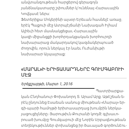
անվտանգութեան հարցերով գերագոյն
յանձնակատարը շփումներ կ՚ունենայ Հարաւային
Կովկասէ ներս:
Ֆետերիքա Մոկերինի այսօր Երեւան հասնելէ առաջ,
երէկ Պաքուի մէջ Ատրպէյճանի Նախագահ Իլհամ
Ալիեւի հետ մասնակցեցաւ Հարաւային
կազի միջանցքի խորհրդակցական խորհուրդի
նախարարաց մակարդակով կազմակերպուած
ժողովին, որուն ներկայ էր նաեւ Ուժանիւթի
նախարար Ալպայրաք:
«ՄԱՐԱԼ»Ի ԵՐԻՏԱՍԱՐԴՆԵՐԸ ԳՈՒՄԳԱԲՈՒԻ
ՄԷՋ
Երեքշաբթի, Մարտ 1, 2016
Պատ­րիար­քա­
կան Ընդ­հա­նուր Փո­խա­նորդ Տ. Ա­րամ Արք. Ա­թէ­շեան ե­
րէկ ըն­դու­նեց Է­սաեան սա­նուց միու­թեան «Մա­րալ» եր­
գի-պա­րի հա­մոյ­թի ե­րի­տա­սար­դաց խում­բին ներ­կա­
յա­ցու­ցիչ­նե­րը։ Յա­րու­թիւն Քու­րա­նի կող­մէ գլխա­ւո­
րուած խում­բը Գում­գա­բուի մէջ Նո­րին Սրբազ­նու­թեան
տե­ղե­կու­թիւն­ներ փո­խան­ցեց իր ծա­ւա­լած գոր­ծու­նէու­