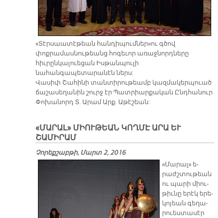
«Տէրսաատէթեան հանդիպումներ»ու գծով
փոքրամասնութեանց հոգեւոր առաջնորդները
հիւրընկալուեցան Իսթանպուլի
նահանգապետարանէն ներս:
Վասիփ Շահինի տանտիրութեամբ կազմակերպուած
ճաշասեղանին շուրջ էր Պատրիարքական Ընդհանուր
Փոխանորդ Տ. Արամ Արք. Աթէշեան:
«ՄԱՐԱԼ» ՄԻՈՒԹԵԱՆ ԿՈՂՄԷ ԱՐԱ ԵՒ
ՇԱՄԻՐԱՄ
Չորեքշաբթի, Մարտ 2, 2016
«Մա­րալ» ե­
րաժշ­տու­թեան
ու պա­րի միու­
թիւ­նը ե­րէկ ե­րե­
կո­յեան գե­ղա­
րուես­տա­սէր