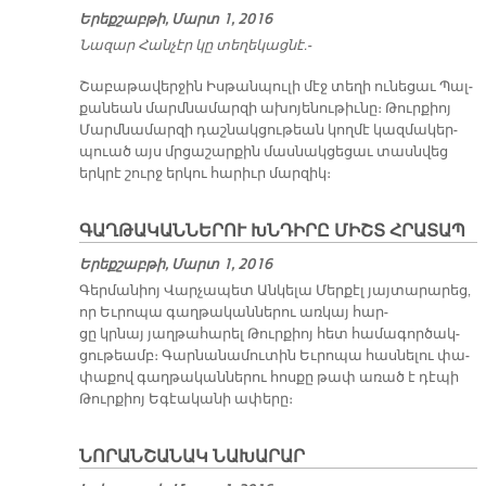
Երեքշաբթի, Մարտ 1, 2016
Նա­զար Հան­չէր կը տե­ղե­կաց­նէ.-
Շա­բա­թա­վեր­ջին Իս­թան­պու­լի մէջ տե­ղի ու­նե­ցաւ Պալ­
քա­նեան մարմ­նա­մար­զի ա­խո­յե­նու­թիւ­նը։ Թուր­քիոյ
Մարմ­նա­մար­զի դաշ­նակ­ցու­թեան կող­մէ կազ­մա­կեր­
պուած այս մրցա­շար­քին մաս­նակ­ցե­ցաւ տասն­վեց
երկ­րէ շուրջ եր­կու հա­րիւր մար­զիկ։
ԳԱՂԹԱԿԱՆՆԵՐՈՒ ԽՆԴԻՐԸ ՄԻՇՏ ՀՐԱՏԱՊ
Երեքշաբթի, Մարտ 1, 2016
Գեր­մա­նիոյ Վար­չա­պետ Ան­կե­լա Մեր­քէլ յայ­տա­րա­րեց,
որ Եւ­րո­պա գաղ­թա­կան­նե­րու առ­կայ հար­
ցը կրնայ յաղ­թա­հա­րել Թուր­քիոյ հետ հա­մա­գոր­ծակ­
ցու­թեամբ։ Գար­նա­նա­մու­տին Եւ­րո­պա հաս­նե­լու փա­
փա­քով գաղ­թա­կան­նե­րու հոս­քը թափ ա­ռած է դէ­պի
Թուր­քիոյ Ե­գէա­կա­նի ա­փե­րը։
ՆՈՐԱՆՇԱՆԱԿ ՆԱԽԱՐԱՐ