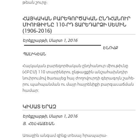
թեան շուրջ։
ՀԱՅԿԱԿԱՆ ԲԱՐԵԳՈՐԾԱԿԱՆ ԸՆԴՀԱՆՈՒՐ
ՄԻՈՒԹԻՒՆԸ 110-ՐԴ ՏԱՐԵԴԱՐՁԻ ՍԵՄԻՆ
(1906-2016)
Երեքշաբթի, Մարտ 1, 2016
ԵՆՈՎՔ
ՊԱԼԻԿԵԱՆ
Հայ­կա­կան բա­րե­գոր­ծա­կան ընդ­հա­նուր միու­թիւ­նը
(ՀԲԸՄ) 110 տա­րի­նե­րու ըն­թաց­քին ան­շա­հախն­դիր
​
նուի­րու­մով ծա­ռա­յեց հայ ժո­ղո­վուր­դի գե­րա­գոյն շա­հե­
րու պահ­պան­ման ու մայր հայ­րե­նի­քի բար­գա­ւաճ­ման
հա­մար:
ԿԻՍԱՏ ԵՐԱԶ
Երեքշաբթի, Մարտ 1, 2016
Յ. ՀԵԼ­ՎԱ­ՃԵԱՆ
Ա­ռա­ջին ան­գամ զինք տե­սայ հրա­պա­րա­