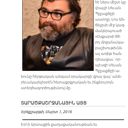
հէ ներս միշտ կը
փայ­լի Սե­ւան
Պը­չաք­ճըի
աստ­ղը։ Լոս Ան­
ճե­լը­սի մէջ կազ­
մա­կեր­պուած
«Օս­քար»ի 88-
րդ մր­ցա­նա­կա­
բաշ­խու­թիւնն
ալ ա­ռիթ հան­
դի­սա­ցաւ՝ որ­
պէս­զի Սե­ւան
Պը­չաք­ճըի ա­
նու­նը հեր­թա­կան ան­գամ օ­րա­կար­գի վրայ գայ՝ ա­նե­
րե­ւա­կա­յե­լիօ­րէն հե­տաքրք­րա­կան եւ ինք­նու­րոյն
ստեղ­ծա­գոր­ծու­թիւ­նով մը։
ՏԱՐԱԾՔԱՇՐՋԱՆԱՅԻՆ ԱՅՑ
Երեքշաբթի, Մարտ 1, 2016
ԵՄ-ի Արտաքին քաղաքականութեան եւ