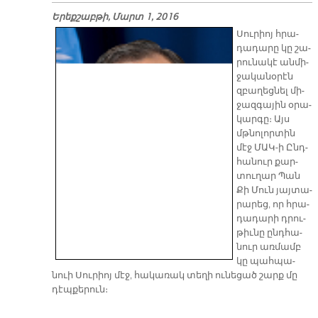
Երեքշաբթի, Մարտ 1, 2016
Սու­րիոյ հրա­
դա­դա­րը կը շա­
րու­նա­կէ ան­մի­
ջա­կա­նօ­րէն
զբա­ղեց­նել մի­
ջազ­գա­յին օ­րա­
կար­գը։ Այս
մթնո­լոր­տին
մէջ ՄԱԿ-ի Ընդ­
հա­նուր քար­
տու­ղար Պան
Քի Մուն յայ­տա­
րա­րեց, որ հրա­
դա­դա­րի դրու­
թիւ­նը ընդ­հա­
նուր առ­մամբ
կը պահ­պա­
նուի Սու­րիոյ մէջ, հա­կա­ռակ տե­ղի ու­նե­ցած շարք մը
դէպ­քե­րուն։