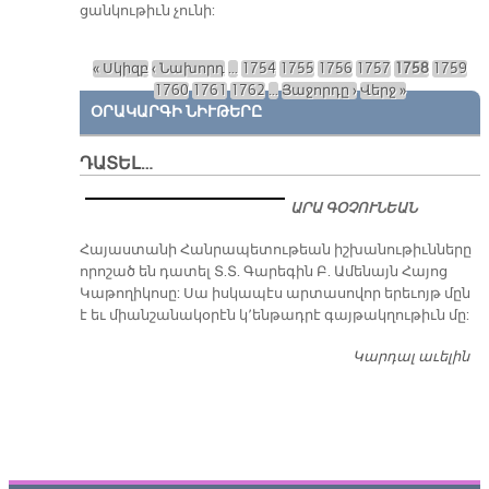
ցան­կու­թիւն չու­նի:
« Սկիզբ
‹ Նախորդ
…
1754
1755
1756
1757
1758
1759
Էջեր
1760
1761
1762
…
Յաջորդը ›
Վերջ »
ՕՐԱԿԱՐԳԻ ՆԻՒԹԵՐԸ
ԴԱՏԵԼ…
ԱՐԱ ԳՕՉՈՒՆԵԱՆ
​Հայաստանի Հանրապետութեան իշխանութիւնները
որոշած են դատել Տ.Տ. Գարեգին Բ. Ամենայն Հայոց
Կաթողիկոսը: Սա իսկապէս արտասովոր երեւոյթ մըն
է եւ միանշանակօրէն կ՚ենթադրէ գայթակղութիւն մը:
Կարդալ աւելին
Դ