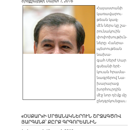
Երեքշաբթի, Մարտ 1, 2016
Հա­յաս­տա­նի
կա­ռա­վա­րու­
թեան կազ­
մէն ներս կը շա­
րու­նա­կուին
փո­փո­խու­թիւն­
նե­րը։ Հան­րա­
պե­տու­թեան
նա­խա­
գահ Սերժ Սար
գ­սեա­նի ե­րէ­
կուան հրա­մա­
նագ­րե­րով Նա­
խա­րա­րաց
խոր­հուր­դին
մէջ նոր դէմք մը
ընդգր­կուե­ցաւ։
«ՕՍՔԱՐ»Ի ՄՐՑԱՆԱԿՆԵՐՈՒՆ ՇՐՋԱԳԾՈՎ
ՅԱՐԳԱՆՔ՝ ՔԸՐՔ ԳՐԳՈՐԵԱՆԻՆ