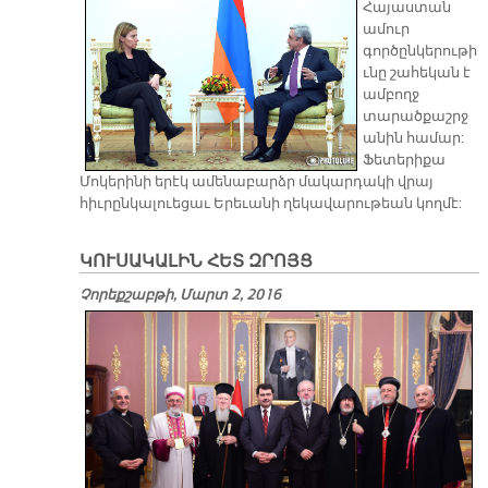
Հայաստան
ամուր
գործընկերութի
ւնը շահեկան է
ամբողջ
տարածքաշրջ
անին համար:
Ֆետերիքա
Մոկերինի երէկ ամենաբարձր մակարդակի վրայ
հիւրընկալուեցաւ Երեւանի ղեկավարութեան կողմէ:
ԿՈՒՍԱԿԱԼԻՆ ՀԵՏ ԶՐՈՅՑ
Չորեքշաբթի, Մարտ 2, 2016