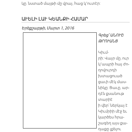
կը. նստած մայ­թի մը վրայ, հաց կ՚ու­տէր:
ԱՒԵԼԻ ԼԱՒ ԿԵԱՆՔԻ ՀԱՄԱՐ
Երեքշաբթի, Մարտ 1, 2016
​Գրեց՝ ԱՆՈՒՇ
ԹՐՈՒԱՆՑ
​Կիւմ­
րի: Վայր մը, ուր
կ՚ապ­րի հայ ժո­
ղո­վուր­դի
խտա­ցուած
ցա­ւի մէկ մաս­
նի­կը: Ցա­ւը, ար­
դէն քսա­նութ
տա­րիէ
ի վեր՝ ներ­կայ է
Կիւմ­րիի մէջ եւ
կար­ծես հրա­
շա­գեղ այս քա­
ղա­քը լքե­լու