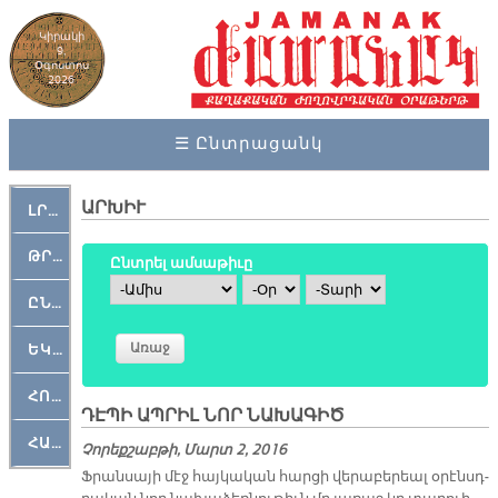
Կիրակի
9,
Օգոստոս
2026
☰ Ընտրացանկ
ԱՐԽԻՒ
ԼՐԱՀՈՍ
ԹՐՔԱՀԱՅ ԿԵԱՆՔ
Ընտրել ամսաթիւը
Ամիս
Օր
Տարի
ԸՆԿԵՐԱՄՇԱԿՈՒԹԱՅԻՆ
ԵԿԵՂԵՑԱԿԱՆ
ՀՈԳԵՄՏԱՒՈՐ
ԴԷՊԻ ԱՊՐԻԼ ՆՈՐ ՆԱԽԱԳԻԾ
ՀԱՐԹԱԿ
Չորեքշաբթի, Մարտ 2, 2016
Ֆրան­սա­յի մէջ հայ­կա­կան հար­ցի վե­րա­բե­րեալ օ­րէնսդ­