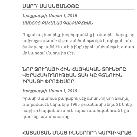
ՄԱՐԴ՝ ՍԱ ԱՆ­ԾԱ­ՆՕ­ԹԸ
Երեքշաբթի, Մարտ 1, 2016
ՄԱՇ­ՏՈՑ ՔԱ­ՀԱ­ՆԱՅ ԳԱԼ­ՓԱՔ­ՃԵԱՆ
Որ­քան ալ խօ­սինք, խորհր­դա­ծենք իր մա­սին, մար­դը իր
ամ­բող­ջու­թեամբ միշտ «ան­ծա­նօթ» մըն է, այն­քան ան­
ծա­նօթ, որ ա­մե­նէն ա­ւե­լի ինքն ի­րեն ան­ծա­նօթ է, օ­տար
մը կար­ծես՝ մարդս իր մէջ։
ՆՈՐ ՋՈՒՂԱՅԻ ՀԻՆ ՀԱՅԿԱԿԱՆ ՏՈՒՆԵՐԸ
ՎԵՐԱՀՍԿՈՂՈՒԹԵԱՆ ՏԱԿ ԿԸ ԳՏՆՈՒԻՆ.
ԻՐԱՆՑԻ ՓՐՈՖԵՍԸՐ
Երեքշաբթի, Մարտ 1, 2016
Ի­րա­նի Սպա­հան քա­ղա­քին մէջ գտնուող Նոր Ջու­ղայ
թա­ղա­մա­սէն ներս, երբ 1985 թուա­կա­նին ե­ղած է ե­րեք
հա­րիւր հայ­կա­կան տուն, այ­սօր պահ­պա­նուած է ըն­
դա­մէ­նը եօ­թա­նա­սու­նը:
ՀԱՅԱՍՏԱՆ ՄՆԱՑ ԻՆՆԵՐՈՐԴ ԿԱՐԳԻ ՎՐԱՅ