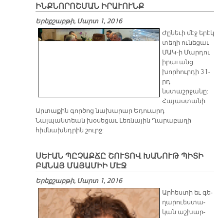
ԻՆՔՆՈՐՈՇՄԱՆ ԻՐԱՒՈՒՆՔ
Երեքշաբթի, Մարտ 1, 2016
Ժընեւի մէջ երէկ
տեղի ունեցաւ
ՄԱԿ-ի Մարդու
իրաւանց
խորհուրդի 31-
րդ
նստաշրջանը:
Հայաստանի
Արտաքին գործոց նախարար Եդուարդ
Նալպանտեան խօսեցաւ Լեռնային Ղարաբաղի
հիմնախնդրին շուրջ:
ՍԵՒԱՆ ՊԸՉԱՔՃԸ ՇՈՒՏՈՎ ԽԱՆՈՒԹ ՊԻՏԻ
ԲԱՆԱՅ ՄԱՅԱՄԻԻ ՄԷՋ
Երեքշաբթի, Մարտ 1, 2016
Ար­հես­տի եւ գե­
ղա­րուես­տա­
կան աշ­խար­