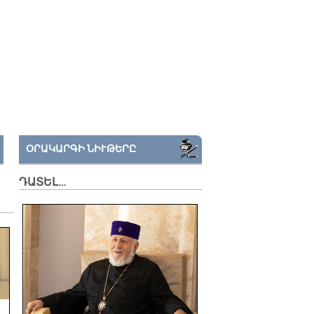
ՕՐԱԿԱՐԳԻ ՆԻՒԹԵՐԸ
ԴԱՏԵԼ…