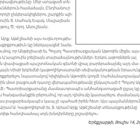
Սրբազ­նու­թիւ­նը։ Մեր ստա­ցած տե­
իւն­նե­րուն հա­մա­ձայն, Ընդ­հա­նուր
ր­դի ըն­կե­րա­կից­նե­րու շար­քին պի­
ւին Տ. Սա­հակ Եպսկ. Մա­շա­լեան
­թուլ Ծ. Վրդ. Ա­նու­շեան։
 Արք. Ա­թէ­շեա­նի այս ու­ղե­ւո­րու­թիւ­
աքրք­րու­թիւն կը ներ­կա­յաց­նէ նաեւ
ւ­մով, որ Ան­թի­լիա­սի եւ Պոլ­սոյ Պատ­րիար­քա­կան Ա­թո­ռին մի­ջեւ այս
 կ՚ապ­րուին լռե­լեայն տա­րա­ձայ­նու­թիւն­ներ։ Եր­կու ա­թոռ­ներն ալ
ն փա­փա­քած պաշ­տօ­նա­կան գետ­նի վրայ բարձ­րա­ձայ­նել այդ մա­
կայն Սի­սի եր­բեմ­նի կա­թո­ղի­կո­սա­րա­նի սե­փա­կա­նու­թեան ի­րա­ւուն
ռք­բե­րե­լու նպա­տա­կով Կի­լի­կեան Ա­թո­ռին կող­մէ Սահ­մա­նադ­րա­կա
ին մօտ բա­ցուած դա­տը վե­րա­պա­հու­թեամբ ըն­կա­լուած է Պոլ­սոյ Ա­
­մէ։ Պատ­րիար­քա­րա­նը մաս­նա­ւո­րա­պէս ան­հանգս­տա­ցած ըլ­լալ կը
 հան­գա­ման­քին բե­րու­մով, որ այդ դի­մու­մը կա­տա­րե­լու ժա­մա­նակ
իաս բա­ցար­ձա­կա­պէս կապ չէ պա­հած ի­րեն հետ։ Այս պայ­ման­նե­րու
 Ա­րամ Ա. Կա­թո­ղի­կո­սի եւ Տ. Ա­րամ Արք. Ա­թէ­շեա­նի տե­սակ­ցու­թիւ­նը
ռիթ հան­դի­սա­նալ սոյն խնդիր­նե­րը շօ­շա­փե­լու։
Երեքշաբթի, Յուլիս 14, 2