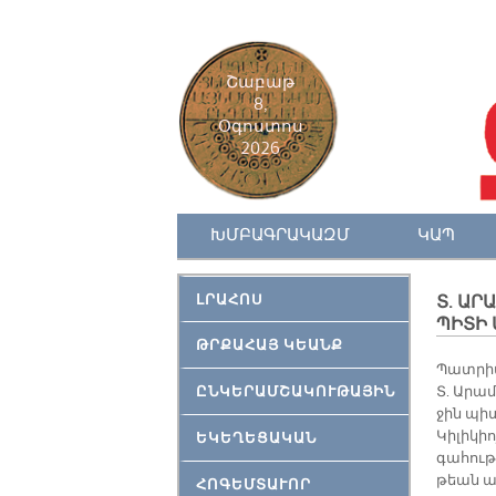
Շաբաթ
8,
Օգոստոս
2026
ԽՄԲԱԳՐԱԿԱԶՄ
ԿԱՊ
ԼՐԱՀՈՍ
Տ. Ա
ՊԻՏԻ 
ԹՐՔԱՀԱՅ ԿԵԱՆՔ
Պատ­րիա
ԸՆԿԵՐԱՄՇԱԿՈՒԹԱՅԻՆ
Տ. Ա­րամ
ջին պի­տ
Կի­լի­կի
ԵԿԵՂԵՑԱԿԱՆ
գա­հու­թ
թեան ա­
ՀՈԳԵՄՏԱՒՈՐ