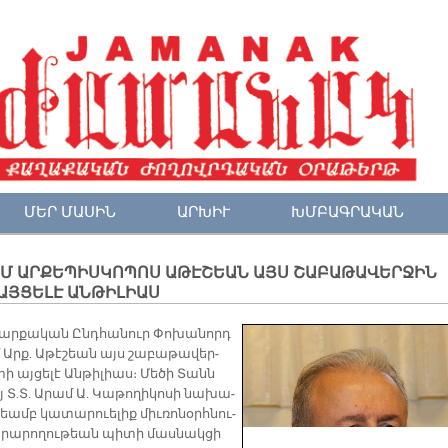
ՄԵՐ ՄԱՍԻՆ
ԱՐԽԻՒ
ԽՄԲԱԳՐԱԿԱՆ
ՐԱՄ ԱՐՔԵՊԻՍԿՈՊՈՍ ԱԹԷՇԵԱՆ ԱՅՍ ՇԱԲԱԹԱՎԵՐՋԻՆ
ԱՅՑԵԼԷ ԱՆԹԻԼԻԱՍ
ր­քա­կան Ընդ­հա­նուր Փո­խա­նորդ
 Արք. Ա­թէ­շեան այս շա­բա­թա­վեր­
ի այ­ցե­լէ Ան­թի­լիաս։ Մե­ծի Տանն
ոյ Տ.Տ. Ա­րամ Ա. Կա­թո­ղի­կո­սի նա­խա­
եամբ կա­տա­րուե­լիք միւ­ռո­նօրհ­նու­
րա­րո­ղու­թեան պի­տի մաս­նակ­ցի