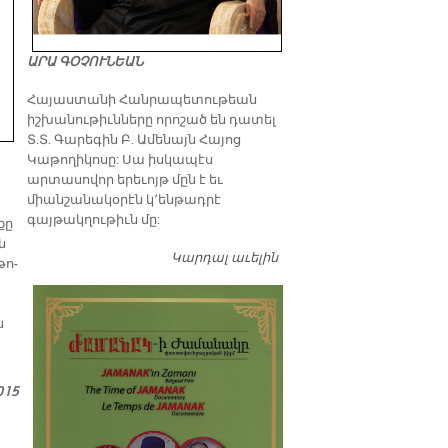
ԱՐԱ ԳՕՉՈՒՆԵԱՆ
​Հայաստանի Հանրապետութեան
իշխանութիւնները որոշած են դատել
Տ.Տ. Գարեգին Բ. Ամենայն Հայոց
Կաթողիկոսը: Սա իսկապէս
արտասովոր երեւոյթ մըն է եւ
միանշանակօրէն կ՚ենթադրէ
գայթակղութիւն մը:
­քը
ն
Կարդալ աւելին
Դատել…
թո­
ն
015