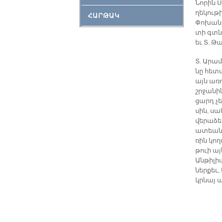
Նո­րին 
ղե­կու­թ
ՀԱՐԹԱԿ
Փո­խա­նո
տի գտնո
եւ Տ. Թա
Տ. Ա­րամ
նը հե­տ
այն ա­ռո
շրջա­նին
ցարդ չե
սին, սա­
վե­րա­ձե
ա­տեա­ն
ռին կող
թուի այն
Ան­թի­լ
ներ­քեւ,
կրնայ ա­