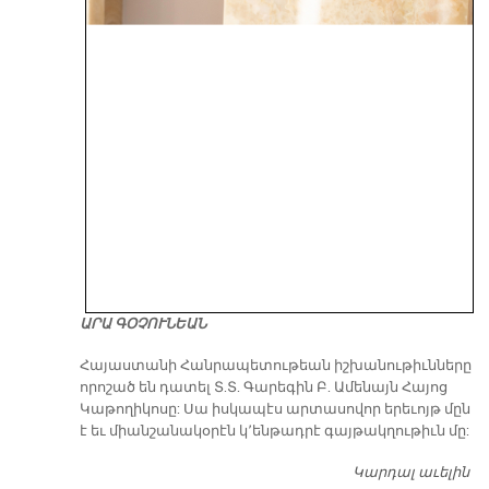
ԱՐԱ ԳՕՉՈՒՆԵԱՆ
​Հայաստանի Հանրապետութեան իշխանութիւնները
որոշած են դատել Տ.Տ. Գարեգին Բ. Ամենայն Հայոց
Կաթողիկոսը: Սա իսկապէս արտասովոր երեւոյթ մըն
է եւ միանշանակօրէն կ՚ենթադրէ գայթակղութիւն մը:
Կարդալ աւելին
Դ