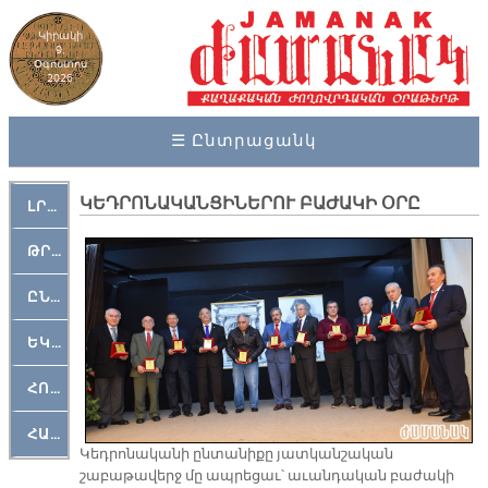
Կիրակի
9,
Օգոստոս
2026
☰ Ընտրացանկ
ԿԵԴՐՈՆԱԿԱՆՑԻՆԵՐՈՒ ԲԱԺԱԿԻ ՕՐԸ
ԼՐԱՀՈՍ
ԹՐՔԱՀԱՅ ԿԵԱՆՔ
ԸՆԿԵՐԱՄՇԱԿՈՒԹԱՅԻՆ
ԵԿԵՂԵՑԱԿԱՆ
ՀՈԳԵՄՏԱՒՈՐ
ՀԱՐԹԱԿ
Կեդրոնականի ընտանիքը յատկանշական
շաբաթավերջ մը ապրեցաւ՝ աւանդական բաժակի