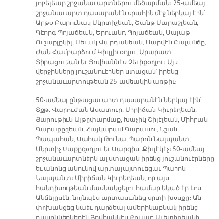
յոբելեար շրջանաւարտներու մեծարման։ 25-ամեայ
շրջանաւարտ դասարանէն սրահին մէջ ներկայ էին՝
Արթօ Բարունակ Մկրտիչեան, Շանթ Մարաշլեան,
Գէորգ Պոյաճեան, Երուանդ Պոյաճեան, Սայաթ
Ուշաքլըկիլ, Սեւակ Վարդանեան, Սարվէն Բալանճը,
Ժան Համբարձում Կիւլլիւօղլու, Արարատ
Տիրացուեան եւ Յովհաննէս Չեւիքօղլու։ Այս
վերջինները յուշանուէրներ ստացան՝ իրենց
շրջանաւարտութեան 25-ամեակին առթիւ։
50-ամեայ ընթացաւարտ դասարանէն ներկայ էին՝
Տքթ. Վարուժան Ասատուր, Միրիճան Կիւրեղեան,
Յարութիւն Ալթըփարմաք, Խաչիկ Շիլէլեան, Միհրան
Գարաքըզեան, Հայկարամ Գարասու, Նշան
Պապահան, Սահակ Թունա, Պարոն Նալպանտ,
Մկրտիչ Սաքըզօղլու եւ Սարգիս Քիւլէկէչ։ 50-ամեայ
շրջանաւարտներն ալ ստացան իրենց յուշանուէրները
եւ անոնց անունով արտայայտուեցաւ Պարոն
Նալպանտ։ Միրիճան Կիւրեղեան, որ այս
հանդիսութեան մասնակցելու համար եկած էր Լոս
Անճելըսէն, նոյնպէս արտասանեց սրտի խօսքը։ Ան
փոխանցեց նաեւ դարձեալ ամերիկաբնակ իրենց
դասընկերներէն Յովհաննէս Քուլաք-Աւետիքեանի