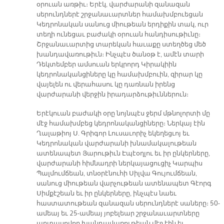
օրուան առթիւ։ Երէկ, վարժարանի զանազան
սերունդներէ շրջանաւարտներ համախմբուեցան
Կեդրոնական սանուց միութեան երդիքին տակ, ուր
տեղի ունեցաւ բաժակի օրուան հանդիսութիւնը։
Շրջանաւարտից տարեկան հաւաքը ստեղծեց մեծ
խանդավառութիւն։ Ինչպէս ծանօթ է, ամէն տարի
Դեկտեմբեր ամսուան երկրորդ Կիրակիին
կեդրոնականցիները կը համախմբուին, զիրար կը
վայելեն ու վերահասու կը դառնան իրենց
վարժարանի վերջին իրադարձութիւններուն։
Երէկուան բաժակի օրը նոյնպէս ջերմ մթնոլորտի մը
մէջ համախմբեց կեդրոնականցիները։ Ներկայ էին
Ղալաթիոյ Ս. Գրիգոր Լուսաւորիչ եկեղեցւոյ եւ
Կեդրոնական վարժարանի խնամակալութեան
ատենապետ Յարութիւն Էպէօղլու եւ իր ընկերները,
վարժարանի հիմնադրի ներկայացուցիչ Կարպիս
Պալմումճեան, տնօրէնուհի Սիլվա Գույումճեան,
սանուց միութեան վարչութեան ատենապետ Գէորգ
Սիմքէշեան եւ իր ընկերները, ինչպէս նաեւ
հաստատութեան զանազան սերունդներէ սաները։ 50-
ամեայ եւ 25-ամեայ յոբելեար շրջանաւարտները
արտասովոր խանդավառութեան մէջ էին եւ