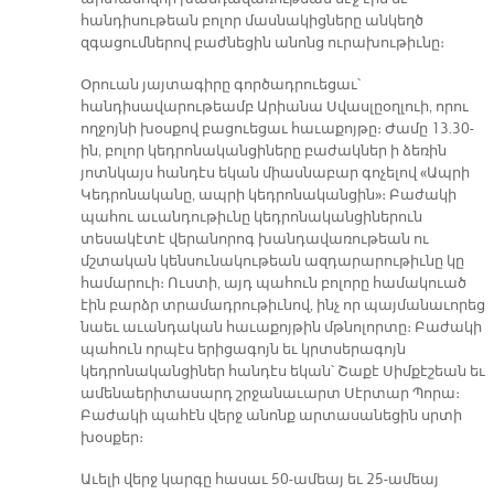
հանդիսութեան բոլոր մասնակիցները անկեղծ
զգացումներով բաժնեցին անոնց ուրախութիւնը։
Օրուան յայտագիրը գործադրուեցաւ՝
հանդիսավարութեամբ Արիանա Սվասլըօղլուի, որու
ողջոյնի խօսքով բացուեցաւ հաւաքոյթը։ Ժամը 13.30-
ին, բոլոր կեդրոնականցիները բաժակներ ի ձեռին
յոտնկայս հանդէս եկան միասնաբար գոչելով «Ապրի
Կեդրոնականը, ապրի կեդրոնականցին»։ Բաժակի
պահու աւանդութիւնը կեդրոնականցիներուն
տեսակէտէ վերանորոգ խանդավառութեան ու
մշտական կենսունակութեան ազդարարութիւնը կը
համարուի։ Ուստի, այդ պահուն բոլորը համակուած
էին բարձր տրամադրութիւնով, ինչ որ պայմանաւորեց
նաեւ աւանդական հաւաքոյթին մթնոլորտը։ Բաժակի
պահուն որպէս երիցագոյն եւ կրտսերագոյն
կեդրոնականցիներ հանդէս եկան՝ Շաքէ Սիմքէշեան եւ
ամենաերիտասարդ շրջանաւարտ Սէրտար Պորա։
Բաժակի պահէն վերջ անոնք արտասանեցին սրտի
խօսքեր։
Աւելի վերջ կարգը հասաւ 50-ամեայ եւ 25-ամեայ