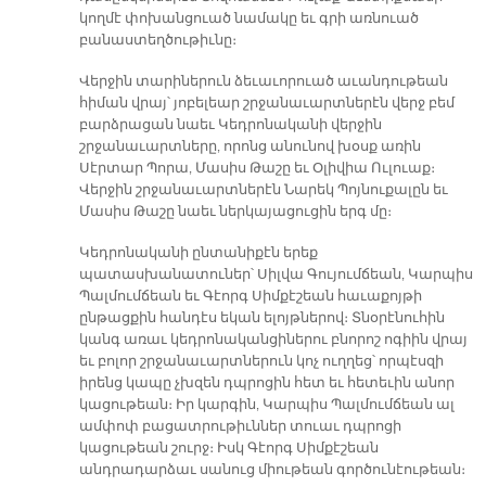
կողմէ փոխանցուած նամակը եւ գրի առնուած
բանաստեղծութիւնը։
Վերջին տարիներուն ձեւաւորուած աւանդութեան
հիման վրայ՝ յոբելեար շրջանաւարտներէն վերջ բեմ
բարձրացան նաեւ Կեդրոնականի վերջին
շրջանաւարտները, որոնց անունով խօսք առին
Սէրտար Պորա, Մասիս Թաշը եւ Օլիվիա Ուլուաք։
Վերջին շրջանաւարտներէն Նարեկ Պոյնուքալըն եւ
Մասիս Թաշը նաեւ ներկայացուցին երգ մը։
Կեդրոնականի ընտանիքէն երեք
պատասխանատուներ՝ Սիլվա Գույումճեան, Կարպիս
Պալմումճեան եւ Գէորգ Սիմքէշեան հաւաքոյթի
ընթացքին հանդէս եկան ելոյթներով։ Տնօրէնուհին
կանգ առաւ կեդրոնականցիներու բնորոշ ոգիին վրայ
եւ բոլոր շրջանաւարտներուն կոչ ուղղեց՝ որպէսզի
իրենց կապը չխզեն դպրոցին հետ եւ հետեւին անոր
կացութեան։ Իր կարգին, Կարպիս Պալմումճեան ալ
ամփոփ բացատրութիւններ տուաւ դպրոցի
կացութեան շուրջ։ Իսկ Գէորգ Սիմքէշեան
անդրադարձաւ սանուց միութեան գործունէութեան։