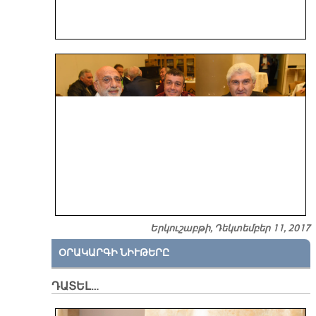
Երկուշաբթի, Դեկտեմբեր 11, 2017
ՕՐԱԿԱՐԳԻ ՆԻՒԹԵՐԸ
ԴԱՏԵԼ…