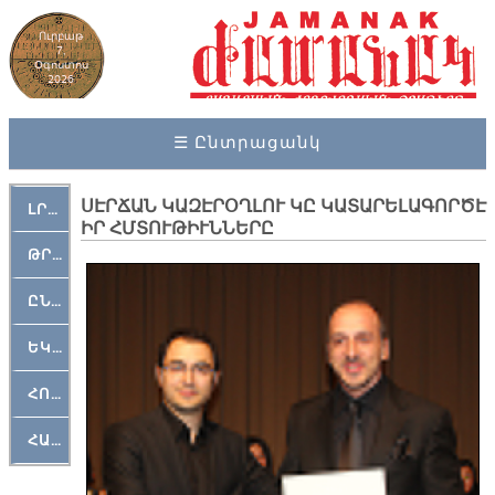
Ուրբաթ
7,
Օգոստոս
2026
☰ Ընտրացանկ
ՍԷՐՃԱՆ ԿԱԶԷՐՕՂԼՈՒ ԿԸ ԿԱՏԱՐԵԼԱԳՈՐԾԷ
ԼՐԱՀՈՍ
ԻՐ ՀՄՏՈՒԹԻՒՆՆԵՐԸ
ԹՐՔԱՀԱՅ ԿԵԱՆՔ
ԸՆԿԵՐԱՄՇԱԿՈՒԹԱՅԻՆ
ԵԿԵՂԵՑԱԿԱՆ
ՀՈԳԵՄՏԱՒՈՐ
ՀԱՐԹԱԿ