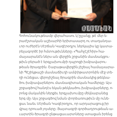
Գո­հու­նա­կու­թեամբ վե­րա­հա­սու կ՚ըլ­լանք, թէ մեր ե­
րաժշ­տա­կան աշ­խար­հի ե­րի­տա­սարդ ու տա­ղան­դա­
ւոր ու­ժե­րէն Սէր­ճան Կա­զէ­րօղ­լու ներ­կա­յիս կը կա­տա­
րե­լա­գոր­ծէ իր հմտու­թիւն­նե­րը։ «Պահ­չէ­շէ­հիր» հա­
մալսա­րա­նէն ներս ան վեր­ջին շրջա­նին մաս­նակ­ցու­
թիւն բե­րած է երգ­չա­խում­բի դպրո­ցի խմբա­վա­րու­
թեան ծրագ­րին։ Շա­բա­թա­վեր­ջին յի­շեալ հա­մալ­սա­րա­
նի Պէ­շիկ­թա­շի մաս­նա­ճիւ­ղի ամ­փի­թատ­րո­նին մէջ տե­
ղի ու­նե­ցաւ վե­րո­յի­շեալ ծրագ­րին մաս­նա­կից թեկ­նա­
ծու-խմբա­վար­նե­րու մաս­նա­գի­տա­կան հա­մեր­գը։ Այս
շրջագ­ծով հան­դէս ե­կան թեկ­նա­ծու-խմբա­վար­նե­րը, ո­
րոնց մա­կա­նին ներ­քեւ երգ­չա­խում­բը մեկ­նա­բա­նեց
երգ մը։ Այս շրջագ­ծով նման փոր­ձա­ռու­թիւն մը ու­նե­
ցաւ նաեւ Սէր­ճան Կա­զէ­րօղ­լու, որ ար­դա­րա­ցուց իր
վրայ դրուած յոյ­սե­րը։ Յայ­տագ­րի գոր­ծադ­րու­թեան ա­
ւար­տին ծրագ­րի ըն­թա­ցա­ւարտ­նե­րը ստա­ցան ի­րենց