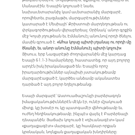
թագաւորներու՝ Յովաթամին, Աքազին, Եզեկիային եւ
Մանասէին: Եսային կոչուած է նաեւ
նախաւետարանիչ կամ աւետարանիչ մարգարէ,
որովհետեւ բազմաթիւ մարգարէութիւններ
կատարած է Մեսիայի՝ Քրիստոսի մարդեղութեան ու
փրկագործութեան վերաբերեալ: Օրինակ՝ անոր գրքին
մէջ Կոյսի յղութեան եւ Էմմանուէլ անունով որդի ծնելու
մասին գրուած է.
«Ահա կոյսը պիտի յղանայ ու որդի մը
ծնանի, եւ անոր անունը Էմմանուէլ պիտի կոչուի»
:
Յիսուս, երբ Նազարէթի ժողովարանին մէջ կարդաց
Եսայի 61.1-3 համարները, հաստատեց, որ այդ բոլորը
արդէն իսկ իրականացած են։ Եսային որոշ
իրադարձութիւններ այնպիսի յստակութեամբ
մարգարէացած է, կարծես անձամբ ականատես
դարձած է այդ բոլոր եղելութեանց։
Եսայի մարգարէ՝ Աստուածաշունչի բարձրագոյն
իմացականութիւններէն մէկն էր, ունէր մշակուած
միտք, կը խօսէր ու կը պատգամէր վեհութեամբ եւ
ուժեղ հեղինակութեամբ, ինչպէս վայել է Բարձրեալի
դեսպանին: Յաճախ կոչուած է «դիւանագէտ» կամ
«քաղաքագէտ» մարգարէ, կը հասկնար որքան
կրօնական, նոյնքան քաղաքական խնդիրները: