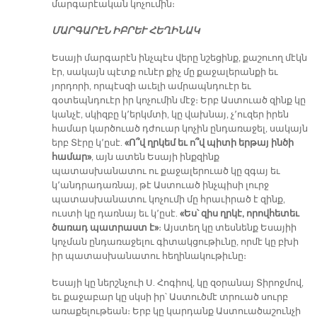
մարգարէական կոչումին։
ՄԱՐԳԱՐԷՆ ԻԲՐԵՒ ՀԵՂԻՆԱԿ
Եսայի մարգարէն ինչպէս վերը նշեցինք, քաշուող մէկն
էր, սակայն պէտք ունէր քիչ մը քաջալերանքի եւ
յորդորի, որպէսզի աւելի ամրապնդուէր եւ
գօտեպնդուէր իր կոչումին մէջ։ Երբ Աստուած զինք կը
կանչէ, սկիզբը կ՚երկմտի, կը վախնայ, չ՚ուզեր իրեն
համար կարծուած դժուար կոչին ընդառաջել, սակայն
երբ Տէրը կ՚ըսէ.
«Ո՞վ ղրկեմ եւ ո՞վ պիտի երթայ ինծի
համար»
, այն ատեն Եսայի ինքզինք
պատասխանատու ու քաջալերուած կը զգայ եւ
կ՚անդրադառնայ, թէ Աստուած ինչպիսի լուրջ
պատասխանատու կոչումի մը հրաւիրած է զինք,
ուստի կը դառնայ եւ կ՚ըսէ.
«Ես՝ զիս ղրկէ, որովհետեւ
ծառադ պատրաստ է»
։ Այստեղ կը տեսնենք Եսայիի
կոչման ընդառաջելու գիտակցութիւնը, որմէ կը բխի
իր պատասխանատու հեղինակութիւնը։
Եսայի կը ներշնչուի Ս. Հոգիով, կը զօրանայ Տիրոջմով,
եւ քաջաբար կը սկսի իր՝ Աստուծմէ տրուած սուրբ
առաքելութեան։ Երբ կը կարդանք Աստուածաշունչի