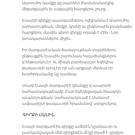
Աստուծոյ կամքը կը յայտնէր ժամանակակից
միջազգային եւ ազգային հարցերու շուրջ:
Եսայիի գիրքը պատգամներու ովկիանոս է Աստուծոյ.
արդարութեան, մեղքի, կրօնի եւ ընկերային բազմաթիւ
հարցերու մասին: Անոր գիրքը օղակն է Հին - Նոր
կտակարաններու միջեւ:
Իր մարգարէական ծառայութեան տարիներու
ընթացքին Եսային շարունակ հալածանքներու
կ՚ենթարկուէր, եւ միայն բարեպաշտ Եզեկիա
թագաւորի օրով էր, որ ան արքայի մերձաւոր
խորհրդականը կը դառնայ:
Սուրբ Եսայի մարգարէի կեանքը կ՚աւարտի
նահատակութեամբ: Ըստ եկեղեցական հնագոյն
աւանդութեան՝ նահատակուած է Մանասէ
ամբարիշտ թագաւորի հրամանով՝ սղոցուելով:
ԳԻՐՔԻ ՄԱՍԻՆ
Եսայի մարգարէին գիրքը ամենէն նշանաւոր ու
յատկանշական մեծ գիրքերէն մէկը եղած է, չըսելու