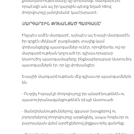
քննադատութիւնները կը փոխանցէ մարգարէին,
որպէսզի ան ալ իր կարգին պէտք եղած ոճով
ժողովուրդը յանդիմանէ կամ խրատէ։
ՄԱՐԳԱՐԷԻՆ ՓՈԽԱՆՑԱԾ ՊԱՏԳԱՄԸ
Ինչպէս ամէն մարգարէ, այնպէս ալ Եսայի մարգարէն
իր գրքէն մեկնած՝ բազմաթիւ տալիք կամ
փոխանցելիք պատգամներ ունէր, որովհետեւ ով որ
մարգարէութեան կոչուած էր, գլխաւորաբար
Աստուծոյ պատգամաբերը, ինքնաբերաբար Աստուծոյ
պատգամներն էր, որ կը փոխանցէր։
Եսայիի մարգարէութեան մէջ գլխաւոր պատգամներն
են.
- Ուղղել Իսրայէլի ժողովուրդը իր անօրէնութենէն ու
պատուիրանազանցութենէն դէպի Աստուած։
- Յանդիմանութիւններով, զգաստ խօսքերով ու
յորդորներով ժողովուրդը արթնցնել, ապա հոգեւոր ու
բարոյական վսեմ արժէքներով լիցքաւորել զանոնք։