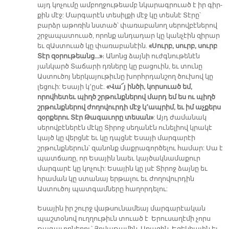
այդ կոչումը ամբողջութեամբ նկարագրուած է իր գիր-
քին մէջ: Մարգարէն տեսիլքի մէջ կը տեսնէ Տէրը՝
բարձր աթոռին նստած՝ փառաբանող սերովբէներով
շրջապատուած, որոնք անդադար կը կանչէին զիրար
եւ զԱստուած կը փառաբանէին.
«Սուրբ, սուրբ, սուրբ
Տէր զօրութեանց…»
։ Անոնց ձայնի ուժգնութենէն
յանկարծ Տաճարի դռները կը բացուին, եւ տունը
Աստուծոյ ներկայութիւնը խորհրդանշող ծուխով կը
լեցուի: Եսայի կ՚ըսէ.
«Վա՜յ ինծի, կորսուած եմ,
որովհետեւ պիղծ շրթունքներով մարդ եմ ես ու պիղծ
շրթունքներով ժողովուրդի մէջ կ՚ապրիմ, եւ իմ աչքերս
զօրքերու Տէր Թագաւորը տեսան»
: Այդ ժամանակ
սերովբէներէն մէկը Տիրոջ սեղանէն ունելիով կրակէ
կայծ կը վերցնէ եւ կը դպցնէ Եսայի մարգարէի
շրթունքներուն՝ զանոնք մաքրագործելու համար: Սա է
պատճառը, որ Եսային նաեւ կայծակնամաքուր
մարգարէ կը կոչուի: Եսային կը լսէ Տիրոջ ձայնը եւ
հրաման կը ստանայ երթալու եւ ժողովուրդին
Աստուծոյ պատգամները հաղորդելու:
Եսային իր շուրջ վաթսունամեայ մարգարէական
պաշտօնով ուղղութիւն տուած է Երուսաղէմի չորս