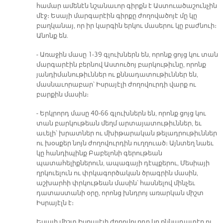
համար ամենէն նշանաւոր գիրքն է Աստուածաշունչին
մէջ։ Եսայի մարգարէին գիրքը ժողովածոյէ մը կը
բաղկանայ, որ իր կարգին երկու մասերու կը բաժնուի։
Անոնք են.
- Առաջին մասը 1-39 գլուխներն են, որոնք ցոյց կու տան
մարգարէին բերնով Աստուծոյ բարկութիւնը, որոնք
յանդիմանութիւններ ու քննադատութիւններ են,
մասնաւորաբար՝ Իսրայէլի ժողովուրդի վարք ու
բարքին մասին։
- Երկրորդ մասը 40-66 գլուխներն են, որոնք ցոյց կու
տան բարկութեան մեղմ արտայատութիւններ, եւ
աւելի՝ խրատներ ու մխիթարական թելադրութիւններ
ու խօսքեր նոյն ժողովուրդին ուղղուած։ Այնտեղ նաեւ
կը հանդիպինք Բաբելոնի գերութեան
պատահելիքներուն, ապագայի դէպքերու, Մեսիայի
ղրկուելուն ու փրկագործական ծրագրին մասին,
աշխարհի փրկութեան մասին՝ հասնելով մինչեւ
դատաստանի օրը, որոնց խնդրոյ առարկան միշտ
Իսրայէլն է։
Եսայի միշտ Իսրայէլի ժողովուրդը կը քննադատէր ու