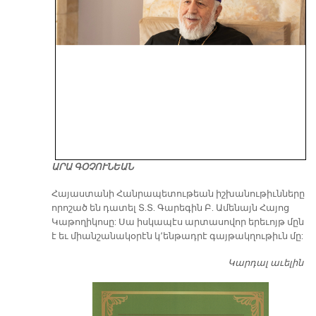
ԱՐԱ ԳՕՉՈՒՆԵԱՆ
​Հայաստանի Հանրապետութեան իշխանութիւնները
որոշած են դատել Տ.Տ. Գարեգին Բ. Ամենայն Հայոց
Կաթողիկոսը: Սա իսկապէս արտասովոր երեւոյթ մըն
է եւ միանշանակօրէն կ՚ենթադրէ գայթակղութիւն մը:
Կարդալ աւելին
Դ