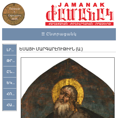
Ուրբաթ
7,
Օգոստոս
2026
☰ Ընտրացանկ
ԵՍԱՅԻ ՄԱՐԳԱՐԷՈՒԹԻՒՆ (Ա.)
ԼՐԱՀՈՍ
ԹՐՔԱՀԱՅ ԿԵԱՆՔ
ԸՆԿԵՐԱՄՇԱԿՈՒԹԱՅԻՆ
ԵԿԵՂԵՑԱԿԱՆ
ՀՈԳԵՄՏԱՒՈՐ
ՀԱՐԹԱԿ