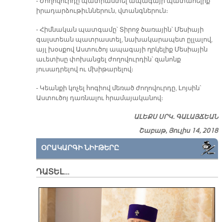
- Ժողովուրդը պատրաստել ապագայի պատահելիք
իրադարձութիւններուն, վտանգներուն։
- Հիմնական պատգամը՝ Տիրոջ ծառային՝ Մեսիայի
գալստեան պատրաստել, նախակարապետ ըլլալով,
այլ խօսքով Աստուծոյ ապագայի ղրկելիք Մեսիային
աւետիսը փոխանցել ժողովուրդին՝ զանոնք
յուսադրելով ու մխիթարելով։
- Կեանքի կոչել հոգիով մեռած ժողովուրդը, Լոյսին՝
Աստուծոյ դառնալու հրամայականով։
ԱԼԵՔՍ ՍՐԿ. ԳԱԼԱՅՃԵԱՆ
Շաբաթ, Յուլիս 14, 2018
ՕՐԱԿԱՐԳԻ ՆԻՒԹԵՐԸ
ԴԱՏԵԼ…