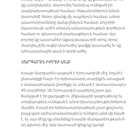
կը յանդիմանէր, Աստուծոյ հանդէպ ունեցած իր
ապերախտութեան համար, հեթանոսներուն նման
Աստուծմէ հեռու կեանք մը ապրելուն համար, անոր
պատուիրանները զանց ընելուն համար, բոլորին
նկատմամբ ամէն տեսակ անարդարութիւն գործելուն
համար ու զԱստուած բարկացնելուն համար։ Այս
բոլորը կը պատահէր Աքազ թագաւորի օրով, որով
մարդիկ չէին ուզեր Աստուծոյ կամքը կատարել եւ կը
դժուարանային զայն ի գործ ածել։
ՄԱՐԳԱՐԷՆ ԻԲՐԵՒ ԱՆՁ
Եսայի մարգարէն ապրած է Երուսաղէմի մէջ, եղած է
ընտանիքի հայր։ Իր երիտասարդ տարիքէն ստացած
է մարգարէական շնորհքը, եւ տեւած է մօտաւորապէս
40 տարիներ։ Ան Երուսաղէմ ապրելով շատ լաւ
ճանչցած է իր քաղաքի ու միջավայրի կացութիւնը եւ
տեղեկութիւն ունեցած է անոր իրադարձութիւններուն
մասին։ Եսայի իր երիտասարդութեան շատ քաշուող,
բայց վառ անհատականութիւն ունեցող անձ մը եղած
է, եւ այս մէկը կը տեսնենք Եսայիի մարգարէութեան 6-
րդ գլխուն մէջ, երբ Աստուած զինք կը կանչէ