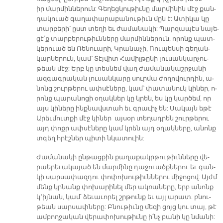
իր մար­մին­նե­րուն: Գե­ղեց­կու­թիւ­նը մար­մի­նին մէջ քան­
դա­կուած գա­ղա­փա­րա­բա­նու­թիւն մըն է: Ա­տի­կա կը
տար­բե­րի՝ ըստ տե­ղի եւ ժա­մա­նա­կի: Պար­զա­պէս նա­յե­
ցէ՛ք տար­բե­րու­թիւն­նե­րը մար­մին­նե­րուն, ո­րոնք պատ­
կե­րուած են Ռե­նուա­րի, Կրա­նա­չի, Ռու­պեն­սի գե­ղան­
կար­նե­րուն, կամ՝ Տէյ­վիտ Հա­միլ­թը­նի լու­սան­կար­չու­
թեան մէջ: Երբ կը տես­նեմ վաղ ժա­մա­նա­կաշր­ջա­նի
ազ­գագ­րա­կան լու­սան­կա­րը սուր­մա ժո­ղո­վուր­դին, ա­
նոնց շուր­թե­րու ափ­սէ­նե­րը, կամ՝ փա­տա­նուկ կի­ներ, ո­
րոնք պա­րա­նո­ցի օ­ղակ­ներ կը կրեն, ես կը կար­ծեմ, որ
այս կի­նե­րը ինք­նավս­տահ եւ գրա­ւիչ են: Սա­կայն ե­թէ
Ա­րեւ­մուտ­քի մէջ կի­ներ այ­սօր տե­ղադ­րեն շուր­թե­րու
այդ փոքր ափ­սէ­նե­րը կամ կրեն այդ օ­ղակ­նե­րը, ա­նոնք
տգեղ հրէշ­ներ պի­տի նկա­տուին:
Ժա­մա­նա­կի ըն­թաց­քին քա­ղա­քակր­թու­թիւն­նե­րը վե­
րաե­րե­ւա­կա­յած են մար­մի­նը դա­ջուածք­նե­րու եւ գան­
կի սար­սա­փազ­դու փո­փո­խու­թիւն­նե­րու մի­ջո­ցով: Այժմ
մենք կրնանք փո­խա­րի­նել մեր ակ­ռա­նե­րը, երբ ա­նոնք
կ՚իյ­նան, կամ՝ ձե­ւա­ւո­րել շրթունք եւ այլ ա­րատ. բնու­
թեան սար­սափ­նե­րը: Բնու­թիւ­նը մե­զի ցոյց կու տայ, թէ
ամ­բող­ջա­կան վե­րա­փո­խու­թիւ­նը ի՛նչ բա­նի կը նմա­նի: