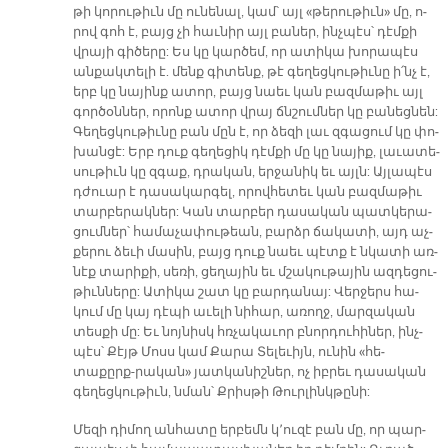
թի կո­րու­թիւն մը ու­նե­նալ, կամ՝ այլ «թե­րու­թիւն» մը, ո­
րով գոհ է, բայց չի հաւ­նիր այլ բա­ներ, ինչ­պէս՝ դէմ­քի
վրա­յի գի­ծե­րը: Ես կը կար­ծեմ, որ ա­տի­կա խո­րա­պէս
ան­քակ­տե­լի է. մենք գի­տենք, թէ գե­ղեց­կու­թիւ­նը ի՛նչ է,
երբ կը նա­յինք ա­տոր, բայց նաեւ կան բազ­մա­թիւ այլ
գոր­ծօն­ներ, ո­րոնք ա­տոր վրայ ճնշում­ներ կը բա­նեց­նեն:
Գե­ղեց­կու­թիւ­նը բան մըն է, որ ձե­զի լաւ զգա­ցում կը փո­
խան­ցէ: Երբ դուք գե­ղե­ցիկ դէմ­քի մը կը նա­յիք, լա­ւա­տե­
սու­թիւն կը զգաք, դրա­կան, եր­ջա­նիկ եւ այլն: Այ­լա­պէս
դժուար է դա­սա­կար­գել, ո­րով­հե­տեւ կան բազ­մա­թիւ
տար­բե­րակ­ներ: Կան տար­բեր դա­սա­կան պատ­կե­րա­
ցում­ներ՝ հա­մա­չա­փու­թեան, բարձր ճա­կա­տի, այդ աչ­
քե­րու ձե­ւի մա­սին, բայց դուք նաեւ պէտք է նկա­տի առ­
նէք տա­րի­քի, սե­ռի, ցե­ղա­յին եւ մշա­կու­թա­յին ազ­դե­ցու­
թիւն­նե­րը: Ա­տի­կա շատ կը բար­դա­նայ: Վեր­ջերս հա­
կում մը կայ դէ­պի ա­ւե­լի նի­հար, ա­ռողջ, մար­զա­կան
տես­քի մը: Եւ նոյ­նիսկ հռչա­կա­ւոր բնոր­դու­հի­ներ, ինչ­
պէս՝ Քէյթ Մոսս կամ Քա­րա Տե­լե­ւիյն, ու­նին «հե­
տաքըրք-րա­կան» յատ­կա­նիշ­ներ, ոչ իբ­րեւ դա­սա­կան
գե­ղեց­կու­թիւն, նման՝ Քրիս­թի Թուր­լինկ­թը­նի:
Մե­զի դի­մող ան­հա­տը եր­բեմն կ՚ու­զէ բան մը, որ պար­