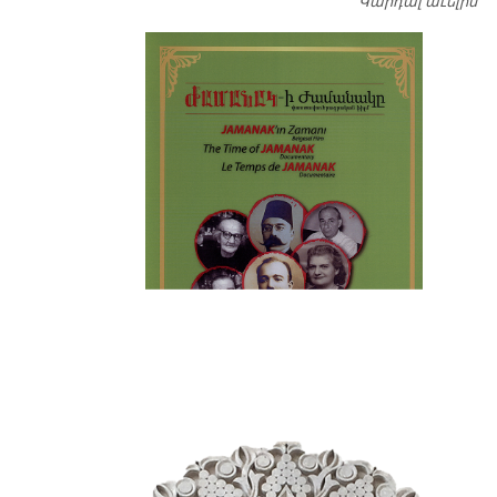
Կարդալ աւելին
Դ