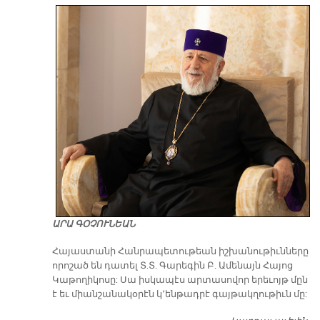
ԱՐԱ ԳՕՉՈՒՆԵԱՆ
​Հայաստանի Հանրապետութեան իշխանութիւնները
որոշած են դատել Տ.Տ. Գարեգին Բ. Ամենայն Հայոց
Կաթողիկոսը: Սա իսկապէս արտասովոր երեւոյթ մըն
է եւ միանշանակօրէն կ՚ենթադրէ գայթակղութիւն մը: