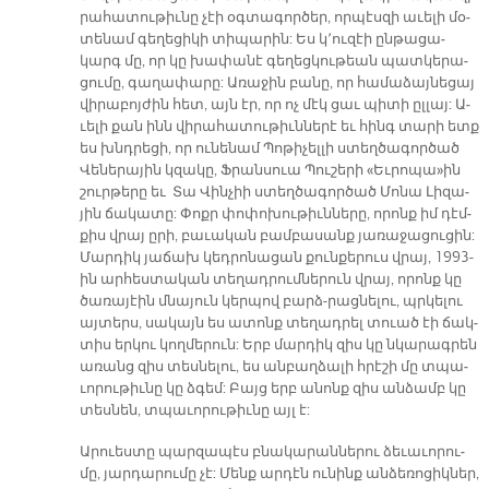
րա­հա­տու­թիւ­նը չէի օգ­տա­գոր­ծեր, որ­պէս­զի ա­ւե­լի մօ­
տե­նամ գե­ղե­ցի­կի տի­պա­րին: Ես կ՚ու­զէի ըն­թա­ցա­
կարգ մը, որ կը խա­փա­նէ գե­ղեց­կու­թեան պատ­կե­րա­
ցու­մը, գա­ղա­փա­րը: Ա­ռա­ջին բա­նը, որ հա­մա­ձայ­նե­ցայ
վի­րա­բոյժին հետ, այն էր, որ ոչ մէկ ցաւ պի­տի ըլ­լայ: Ա­
ւե­լի քան ինն վի­րա­հա­տու­թիւն­նե­րէ եւ հինգ տա­րի ետք
ես խնդրե­ցի, որ ու­նե­նամ Պո­թի­չել­լի ստեղ­ծա­գոր­ծած
Վե­նե­րա­յին կզա­կը, Ֆրան­սուա Պու­շե­րի «Եւ­րո­պա»ին
շուր­թե­րը եւ Տա Վին­չիի ստեղ­ծա­գոր­ծած Մո­նա Լի­զա­
յին ճա­կա­տը: Փոքր փո­փո­խու­թիւն­նե­րը, ո­րոնք իմ դէմ­
քիս վրայ ը­րի, բա­ւա­կան բամ­բա­սանք յա­ռա­ջա­ցու­ցին:
Մար­դիկ յա­ճախ կեդ­րո­նա­ցան քուն­քե­րուս վրայ, 1993-
ին ար­հես­տա­կան տե­ղադ­րում­նե­րուն վրայ, ո­րոնք կը
ծա­ռա­յէին մնա­յուն կեր­պով բարձ-­րաց­նե­լու, պրկե­լու
այ­տերս, սա­կայն ես ա­տոնք տե­ղադ­րել տուած էի ճակ­
տիս եր­կու կող­մե­րուն: Երբ մար­դիկ զիս կը նկա­րագ­րեն
ա­ռանց զիս տես­նե­լու, ես ան­բաղ­ձա­լի հրէ­շի մը տպա­
ւո­րու­թիւ­նը կը ձգեմ: Բայց երբ ա­նոնք զիս ան­ձամբ կը
տես­նեն, տպա­ւո­րու­թիւ­նը այլ է:
Ա­րուես­տը պար­զա­պէս բնա­կա­րան­նե­րու ձե­ւա­ւո­րու­
մը, յար­դա­րու­մը չէ: Մենք ար­դէն ու­նինք ան­ձե­ռո­ցիկ­ներ,