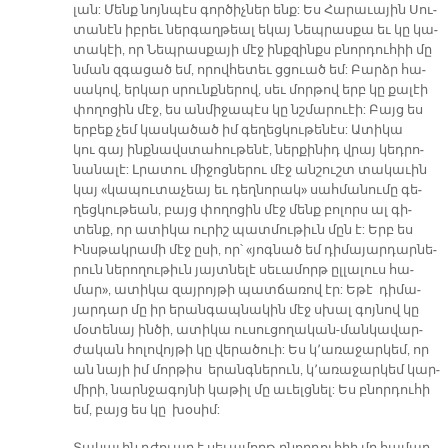
լան: Մենք նոյն­պէս գոր­ծիչ­ներ ենք: Ես Հա­րա­ւա­յին Սու­
տա­նէն իբ­րեւ ներ­գաղ­թեալ ե­կայ Նեպ­րաս­քա եւ կը կա­
տա­կէի, որ Նեպ­րաս­քա­յի մէջ ինք­զինքս բնոր­դու­հիի մը
նման զգա­ցած եմ, ո­րով­հե­տեւ ցցուած եմ: Բարձր հա­
սա­կով, եր­կար սրունք­նե­րով, սեւ մոր­թով երբ կը քա­լէի
փո­ղո­ցին մէջ, ես ան­մի­ջա­պէս կը նշմա­րուէի: Բայց ես
եր­բեք չեմ կաս­կա­ծած իմ գե­ղեց­կու­թենէս: Ա­տի­կա
կու գայ ինք­նավս­տա­հու­թե­նէ, ներ­քի­նիդ վրայ կեդ­րո­
նա­նա­լէ: Լրա­տու մի­ջոց­նե­րու մէջ ան­շուշտ տա­կա­ւին
կայ «կա­պու­տա­չեայ եւ դեղ­նո­րակ» սահ­մա­նու­մը գե­
ղեց­կու­թեան, բայց փո­ղո­ցին մէջ մենք բո­լորս ալ գի­
տենք, որ ա­տի­կա ու­րիշ պատ­մու­թիւն մըն է: Երբ ես
Ինս­թակ­րա­մի մէջ ը­սի, որ՝ «յոգ­նած եմ դի­մա­յար­դար­նե­
րուն նե­րո­ղու­թիւն յայտ­նե­լէ սե­ւա­մորթ ըլ­լա­լուս հա­
մար», ա­տի­կա զայ­րոյ­թի պատ­ճա­ռով էր: Ե­թէ դի­մա­
յար­դար մը իր ե­րան­գապ­նա­կին մէջ սխալ գոյ­նով կը
մօ­տե­նայ ին­ծի, ա­տի­կա ու­սու­ցո­ղա­կան-ման­կա­վար­
ժա­կան հո­լո­վոյ­թի կը վե­րա­ծուի: Ես կ՚ա­ռա­ջար­կեմ, որ
ան նա­յի իմ մոր­թիս ե­րանգ­նե­րուն, կ՚ա­ռա­ջար­կեմ կար­
մի­րի, նարն­ջա­գոյ­նի կա­թիլ մը ա­ւելց­նել: Ես բնոր­դու­հի
եմ, բայց ես կը խօ­սիմ: