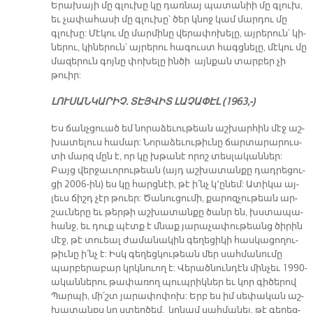
Ե­րա­խա­յի մը գլու­խը կը դառ­նայ պա­տա­նիի մը գլուխ,
եւ չա­փա­հա­սի մը գլու­խը՝ ծեր կնոջ կամ մար­դու մը
գլու­խը: Մէ­կու մը մար­մի­նը վե­րա­փո­խե­լը, այ­րե­րուն՝ կի­
նե­րու, կի­նե­րուն՝ այ­րե­րու հա­գուստ հագցնե­լը, մէ­կու մը
մա­զե­րուն գոյ­նը փո­խե­լը ին­ծի այն­քան տար­բեր չի
թուիր:
ԼՈՒ­ՍԱՆ­ԿԱ­ՐԻՉ. ՏԷՅ­ՎԻՏ ԼԱ­ՉԱ­ՓԷԼ (1963,-)
Ես ճանչ­ցուած եմ նո­րա­ձե­ւու­թեան աշ­խար­հին մէջ աշ­
խա­տե­լուս հա­մար: Նո­րա­ձե­ւու­թիւ­նը ճար­տա­րա­րուս­
տի մարզ մըն է, որ կը խթա­նէ ո­րոշ տես­լա­կան­ներ:
Բայց վեր­ջա­ւո­րու­թեան (այդ աշ­խա­տան­քը դադ­րե­ցու­
ցի 2006-ին) ես կը հարց­նէի, թէ ի՛նչ կ՚ը­նեմ: Ա­տի­կա այ­
լեւս ճիշդ չէր թուեր: Ծա­նու­ցու­մի, քա­րոզ­չու­թեան ար­
շաւ­նե­րը եւ թեր­թի աշ­խա­տան­քը ծանր են, խստա­պա­
հանջ, եւ դուք պէտք է մնաք յա­րա­չա­փու­թեանց ծի­րին
մէջ, թէ տուեալ ժա­մա­նա­կին գե­ղե­ցի­կի հաս­կա­ցո­ղու­
թիւ­նը ի՛նչ է: Իսկ գե­ղեց­կու­թեան մեր սահ­մա­նու­մը
պար­բե­րա­բար կրկնուող է: Վե­րած­նուն­դէն մին­չեւ 1990-
ա­կան­նե­րու թա­փա­ռող պուպ­րիկ­ներ եւ կոր գի­ծե­րով
Պար­պի, մի՛շտ յա­րա­փո­փոխ: Երբ ես իմ սե­փա­կան աշ­
խա­տանքս կը ստեղ­ծեմ, կրնամ սահ­մա­նել, թէ գե­ղեց­