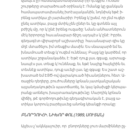
զա­պէս չի հա­մա­պա­տաս­խա­ներ իր դէմ­քին: Ու­ռած
շուր­թե­րը տա­րա­ծուած օ­րի­նակ է: Ո­մանք կը ցան­կան
հա­մա­պա­տաս­խա­նել ի­տէա­լա­կա­նին, նոյ­նիսկ ե­թէ ի­
րենց ա­տի­կա չի յար­մա­րիր: Ի­րենց կ՚ը­սեմ, որ չեմ ու­զեր
ը­նել ա­տի­կա, բայց մտիկ չեն ը­ներ եւ կը գտնեն այլ
բժիշկ մը, որ կ՚ը­նէ ի­րենց ու­զա­ծը: Նման ան­հատ­նե­րուն
մէկ եր­րոր­դը հա­ւա­նա­բար ճիշդ այդ­պէս կ՚ը­նէ: Իբ­րեւ
գե­ղա­գէտ-վի­րա­բոյժ աշ­խա­տի­լը հա­ւա­նա­բար զիս կը
մղէ մտա­ծե­լու իմ տես­քիս մա­սին: Ես սնա­պարծ եմ եւ
խնա­մուած տեսք կ՚ու­զեմ ու­նե­նալ: Բայց կը կար­ծեմ, որ
ա­տի­կա շրջա­նա­կա­ձեւ է: Ե­թէ դուք լաւ զգաք, ար­տաք­
նա­պէս լաւ տեսք կ՚ու­նե­նաք, եւ ե­թէ նա­յիք հա­յե­լիին եւ
տես­նէք ա­տի­կա, դուք ա­ւե­լի լաւ կը զգաք: Ես շատ աշ­
խա­տած եմ ԷՅԾ-ով վա­րա­կուած հի­ւանդ­նե­րու հետ: Ա­
ռա­ջին դե­ղե­րը, բու­ժում­նե­րը կրնան յատ­կան­շա­կան
այ­լան­դա­կու­թիւն պատ­ճա­ռել, եւ կայ կմախ­քի կեր­պա­
րանք առ­նե­լու խայ­տա­ռա­կու­թիւ­նը: Մար­դիկ կրնան
վի­ճիլ, թէ գոր­ծո­ղու­թիւ­նը գե­ղա­գի­տա­կան է, բայց ա­
տի­կա կտրուկ բա­րե­լա­ւեց ա­նոնց կեան­քի ո­րա­կը:
ԲՆՈՐ­ԴՈՒ­ՀԻ. ՆԻ­ԽՈՐ ՓՈԼ (1989, ՍՈՒ­ՏԱՆ)
Այ­լեւս չ՚ակն­կա­լուիր, որ բնորդ­նե­րը լուռ մար­մին­ներ ըլ­