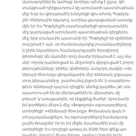
վա­րա­գոյր­ներ եւ կա­հոյք: Ա­տի­կա պէտք է ըլ­լայ գի­
տակ­ցուած դիր­քա­ւո­րում մը ա­րուես­տի պատ­մու­թեան
մէջ: Երբ ես վի­րա­բոյ­ժէն խնդրե­ցի զիս օժ­տել Պո­թի­չել­
լիի Վե­նե­րա­յին կզա­կով, ա­տի­կա քա­ղա­քա­կան ա­րարք
մըն էր: Ես Պո­թի­չել­լին յայտ­նա­բե­րե­ցի գրա­դա­րա­նին
մէջ կար­դա­ցած ա­րուես­տի պատ­մու­թեան գիր­քե­րու
մէջ, երբ տա­կա­ւին պա­տա­նի էի: Պո­թի­չել­լի իր վրձին­նե­
րով ը­րած է այն, որ ժա­մա­նա­կա­կից լու­սան­կա­րիչ­նե­րը
կ՚ը­նեն նկար­նե­րու հա­մա­կարգ­չա­յին ծրա­գի­րով
(photoshop): Ան մարմ­նի ո­րոշ մա­սեր եր­կա­րած է, այլ մա­
սեր՝ ո­ղորկ դար­ձու­ցած եւ մէջ­տե­ղէն վեր­ցու­ցած է բո­լոր
թե­րու­թիւն­նե­րը՝ բի­ծեր, կնճիռ­ներ, ա­ւե­լորդ մա­զեր: «Վե­
նե­րա­յի ծնուն­դը» գե­ղան­կա­րին մէջ Վե­նե­րան շրջա­պա­
տող կեր­պար­նե­րը շար­ժու­մով լե­ցուն են՝ ի տար­բե­րու­
թիւն Վե­նե­րա­յի կա­յուն դիր­քին: Ա­նոնք կար­ծես, թէ ան­
պատուուած են իր մեր­կու­թե­նէն եւ վե­րար­կու մը
բռնած՝ կ՚ա­ռա­ջար­կեն, որ ինք­զինք ծած­կէ: Ա­րուես­տի
իմ գոր­ծե­րէս մէ­կուն մէջ «Ֆո­թո­շոփ» օգ­տա­գոր­ծե­լով
ստեղ­ծե­ցի «Վե­նե­րա­յի ծնուն­դը»: Փո­խա­նակ զայն ի­
տէա­լա­կա­նաց­նե­լու, ես օգ­տա­գոր­ծե­լով հա­մա­կարգ­
չա­յին ծրա­գր­եր՝ իր եւ իմ մի­ջեւ խառ­նա­ծին բան մը
ստեղ­ծե­ցի: Ես ո­րո­շե­ցի պո­ռալ եւ ին­ծի հետ զինք պո­
ռաց­նել՝ ընդ­դէմ ճնշում­նե­րու, ո­րոնք կ՚իշ­խեն իմ եւ