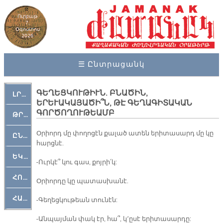
Ուրբաթ
7,
Օգոստոս
2026
☰ Ընտրացանկ
ԳԵՂԵՑԿՈՒԹԻՒՆ. ԲՆԱԾԻՆ,
ԼՐԱՀՈՍ
ԵՐԵՒԱԿԱՅԱԾԻ՞Ն, ԹԷ ԳԵՂԱԳԻՏԱԿԱՆ
ԳՈՐԾՈՂՈՒԹԵԱՄԲ
ԹՐՔԱՀԱՅ ԿԵԱՆՔ
Օ­րիորդ մը փո­ղո­ցէն քա­լած ա­տեն ե­րի­տա­սարդ մը կը
ԸՆԿԵՐԱՄՇԱԿՈՒԹԱՅԻՆ
հարց­նէ.
ԵԿԵՂԵՑԱԿԱՆ
-Ուր­կէ՞ կու գաս, քոյ­րի՛կ:
ՀՈԳԵՄՏԱՒՈՐ
Օ­րիոր­դը կը պա­տաս­խա­նէ.
ՀԱՐԹԱԿ
-Գե­ղեց­կու­թեան տու­նէն:
-Ան­պայ­ման փակ էր, հա՞, կ՚ը­սէ ե­րի­տա­սար­դը: