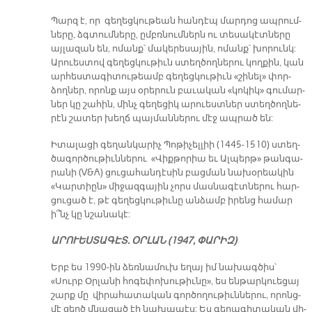
Պարզ է, որ գե­ղեց­կու­թեան հան­դէպ մար­դոց ապ­րում­
նե­րը, ձգտում­նե­րը, ըմբռ­նում­ներն ու տե­սա­կէտ­նե­րը
այ­լա­զան են, ո­մանք՝ մա­կե­րե­սա­յին, ո­մանք՝ խո­րունկ:
Ա­րուես­տով գե­ղեց­կու­թիւն ստեղ­ծող­նե­րու կող­քին, կան
ար­հես­տա­գի­տու­թեամբ գե­ղեց­կու­թիւն «շի­նել» փոր­
ձող­ներ, ո­րոնք այս օ­րե­րուն բա­ւա­կան «կո­կիկ» գու­մար­
ներ կը շա­հին, մինչ գե­ղե­ցիկ ա­րուեստ­ներ ստեղ­ծող­նե­
րէն շա­տեր խեղճ պայ­ման­նե­րու մէջ ապ­րած են:
Ի­տա­լա­ցի գե­ղան­կա­րիչ Պո­թի­չել­լիի (1445-1510) ստեղ­
ծա­գոր­ծու­թիւն­նե­րու «Վիք­թո­րիա եւ Ալ­պերթ» թան­գա­
րա­նի (V&A) ցու­ցա­հան­դէ­սին բաց­ման նա­խօ­րեա­կին
«Կար­տիըն» մի­ջազ­գա­յին չորս մաս­նա­գէտ­նե­րու հար­
ցու­ցած է, թէ գե­ղեց­կու­թիւ­նը ան­ձամբ ի­րենց հա­մար
ի՞նչ կը նշա­նա­կէ:
Ա­ՐՈՒԵՍ­ՏԱ­ԳԷՏ. ՕՐ­ԼԱՆ (1947, ՓԱ­ՐԻԶ)
Երբ ես 1990-ին ձեռ­նա­մուխ ե­ղայ իմ նա­խա­գծիս՝
«Սուրբ Օր­լա­նի հո­գե­փո­խու­թիւ­նը», ես են­թար­կուե­ցայ
շարք մը վի­րա­հա­տա­կան գոր­ծո­ղու­թիւն­նե­րու, ո­րոնց­
մէ զերծ մնա­ցած էի նա­խա­պէս: Ես գե­ղա­գի­տա­կան վի­