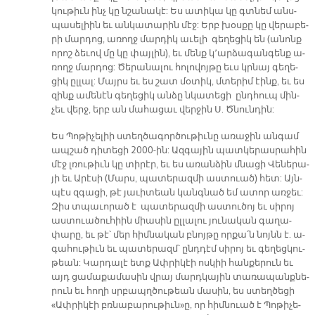
կու­թիւն ինչ կը նշա­նա­կէ: Ես ա­տի­կա կը գտնեմ անս­
պա­սե­լիին եւ ան­կա­տա­րին մէջ: Երբ խօս­քը կը վե­րա­բե­
րի մար­դոց, ա­ռողջ մար­դիկ ա­ւե­լի գե­ղե­ցիկ են (ա­նոնք
ո­րոշ ձե­ւով մը կը փայ­լին), եւ մենք կ՚ար­ձա­գան­գենք ա­
ռողջ մար­դոց: Ծե­րա­նա­լու հո­լո­վոյ­թը եւս կրնայ գե­ղե­
ցիկ ըլ­լալ: Մայրս եւ ես շատ մօ­տիկ, մտե­րիմ էինք, եւ ես
զինք ա­մենէն գե­ղե­ցիկ ան­ձը նկա­տե­ցի ընդ­հուպ մին­
չեւ վերջ, երբ ան մա­հա­ցաւ վեր­ջին Ս. Ծնուն­դին:
Ես Պո­թի­չե­լիի ստեղ­ծա­գոր­ծու­թիւ­նը ա­ռա­ջին ան­գամ
ապ­շած դի­տե­ցի 2000-ին: Ազ­գա­յին պատ­կե­րաս­րա­հին
մէջ լռու­թիւն կը տիրէր, եւ ես ա­ռան­ձին մնա­ցի Վե­նե­րա­
յի եւ Ա­րէ­սի (Մարս, պա­տե­րազ­մի աս­տուած) հետ: Այն­
պէս զգա­ցի, թէ յա­ւի­տեան կանգ­նած եմ ա­տոր առ­ջեւ:
Զիս տպա­ւո­րած է պա­տե­րազ­մի աս­տու­ծոյ եւ սի­րոյ
աս­տուա­ծու­հիին միա­սին ըլ­լա­լու յու­նա­կան գա­ղա­
փա­րը, եւ թէ՝ մեր հիմ­նա­կան բնոյ­թը որ­քա՛ն նոյնն է. ա­
գա­հու­թիւն եւ պա­տե­րազմ՝ ընդ­դէմ սի­րոյ եւ գե­ղեց­կու­
թեան: Կար­դա­լէ ետք Ափ­րի­կէի ոս­կիի հան­քե­րուն եւ
այդ ցա­մա­քա­մա­սին վրայ մարդ­կա­յին տա­ռա­պանք­նե­
րուն եւ հո­ղի սրբապղ­ծու­թեան մա­սին, ես ստեղ­ծե­ցի
«Ափ­րի­կէի բռնա­բա­րու­թիւն»ը, որ հիմ­նուած է Պո­թի­չե­