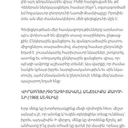
լիի այդ գե­ղան­կա­րին վրայ: Ին­ծի հար­ցու­ցած են, թէ
Վե­նե­րան ներ­կա­յաց­նե­լու հա­մար ին­չո՞ւ օգ­տա­գոր­ծած
եմ հռչա­կա­ւոր բնոր­դու­հի Նաո­մի Քամփ­պը­լը: Ո­րով­հե­
տեւ ան մեր ժա­մա­նա­կներու մեծ գե­ղեց­կու­հի մըն է:
Գե­ղեց­կու­թեան մեր հաս­կա­ցո­ղու­թիւն­նե­րը ար­մա­տա­
պէս փո­խուած են վեր­ջին տասը տա­րի­նե­րու ըն­թաց­
քին: Ըն­կե­րա­յին ցան­ցե­րու եւ զան­գուա­ծա­յին լրա­տու
մի­ջոց­նե­րու տա­րա­ծու­մով, մար­դոց հա­մար ըն­դու­նե­լի
ե­ղած է լու­սան­կա­րել հա­րիւ­րա­ւոր նկար­ներ, շտկրտել
ա­տոնք եւ տե­ղադ­րել ըն­կե­րա­յին ցան­ցե­րու վրայ, որ­
պէս­զի ամ­բողջ աշ­խար­հը տես­նէ: Այս վար­քը, որ ժա­մա­
նա­կին կրնար իբ­րեւ նար­գի­սա­կա­նու­թիւն եւ սին նկա­
տուիլ, այժմ բնա­կա­նոն կ՚ըն­դու­նուի: Մենք մեզ նա­խա­
պա­շա­րող ե­ղած ենք:
ՎԻ­ՐԱ­ԲՈՅԺ (ԳԵ­ՂԱ­ԳԻ­ՏԱ­ԿԱՆ). ԱՆ­ՃԵ­ԼԻ­ՔԱ ՔԱ­ՒՈՒ­
ՆԻ (1968, ԱՆԳ­ԼԻԱ)
Երբ մենք կը խորհր­դակ­ցինք մե­զի դի­մո­ղին հետ, միշտ
այն­պէս չէ, որ ա­նոնք կ՚ու­զեն «գե­ղե­ցիկ» տեսք ու­նե­նալ՝
իբ­րեւ այդ­պի­սին: Ի վեր­ջոյ, մենք կը փոր­ձենք ճշդել, թէ
ան­հա­տը ի՛նչ բան տհաճ կը գտնէ իր մա­սին: Կրնայ քի­