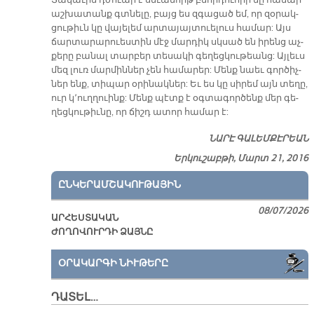
Տա­կա­ւին դժուար է սե­ւա­մորթ բնոր­դու­հիի մը հա­մար
աշ­խա­տանք գտնե­լը, բայց ես զգա­ցած եմ, որ զօ­րակ­
ցու­թիւն կը վա­յե­լեմ ար­տա­յայ­տուե­լուս հա­մար: Այս
ճար­տա­րա­րուես­տին մէջ մար­դիկ սկսած են ի­րենց աչ­
քե­րը բա­նալ տար­բեր տե­սա­կի գե­ղեց­կու­թեանց: Այ­լեւս
մեզ լուռ մար­մին­ներ չեն հա­մա­րեր: Մենք նաեւ գոր­ծիչ­
ներ ենք, տի­պար օ­րի­նակ­ներ: Եւ ես կը սի­րեմ այն տե­ղը,
ուր կ՚ուղ­ղուինք: Մենք պէտք է օգ­տա­գոր­ծենք մեր գե­
ղեց­կու­թիւ­նը, որ ճիշդ ա­տոր հա­մար է:
ՆԱ­ՐԷ ԳԱ­ԼԵՄ­ՔԷ­ՐԵԱՆ
Երկուշաբթի, Մարտ 21, 2016
ԸՆԿԵՐԱՄՇԱԿՈՒԹԱՅԻՆ
08/07/2026
ԱՐՀԵՍՏԱԿԱՆ
ԺՈՂՈՎՈՒՐԴԻ ՁԱՅՆԸ
ՕՐԱԿԱՐԳԻ ՆԻՒԹԵՐԸ
ԴԱՏԵԼ…