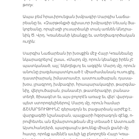
թող»:
Ա­պա բեմ հրա­ւի­րուե­ցան խմբա­գիր Սար­գիս Նա­ճա­
րեա­նը եւ «Զար­թօնք»ի գլխա­ւոր խմբա­գիր Սե­ւակ Յա­
կո­բեա­նը, որ­պէս­զի լու­սար­ձա­կի տակ առ­նեն Անդ­րա­
նիկ Ծ. Վրդ. Կռա­նեա­նի կեան­քը եւ ստեղ­ծա­գոր­ծա­կան
ու­ղին:
Սար­գիս Նա­ճա­րեան իր խօս­քին մէջ Հայր Կռա­նեա­նը
նկա­րագ­րե­լով՝ ը­սաւ. «Մարդ մը, ո­րուն կեան­քը ի­րեն չէ
պատ­կա­նած, այլ՝ ե­կե­ղեց­ւոյ եւ ազ­գին: Մարդ մը, ո­րուն
ա­նու­նը բազ­մա­պատ­կուած է միա­ժա­մա­նակ ու­սու­ցիչ,
դաս­տիա­րակ, ի­մաս­տա­սէր, աս­տուա­ծա­բան, դա­սա­
խօս, լրագ­րող, խմբա­գիր, հրա­պա­րա­կա­գիր, թարգ­մա­
նիչ, վեր­լու­ծա­բան, բա­նա­սէր, թա­տե­րա­գիր, բա­նաս­
տեղծ, ծի­սա­գէտ եւ այս բո­լո­րէն ա­ռաջ եւ վեր՝ վար­դա­
պետ ստո­րո­գե­լի­նե­րով: Մարդ մը, ո­րուն հա­մար
ՃՇՄԱՐ­ՏՈՒ­ԹԻՒ­ՆԸ գե­րա­գոյն եւ բա­ցար­ձակ ար­ժէք է,
վար­քագ­ծի նշա­նա­բան, պայ­քա­րի հզօ­րա­գոյն զէնք, ո­
րով­հե­տեւ ան ճշմար­տու­թեան մէջ տե­սած է Աս­տուած:
Այ­սու­հան­դերձ, պար­զա­պէս թուենք միայն քա­նի մը
հա­տը, ո­րոնք ա­մե­նէն ա­ւե­լի կը բնո­րո­շեն Հայր Կռա­