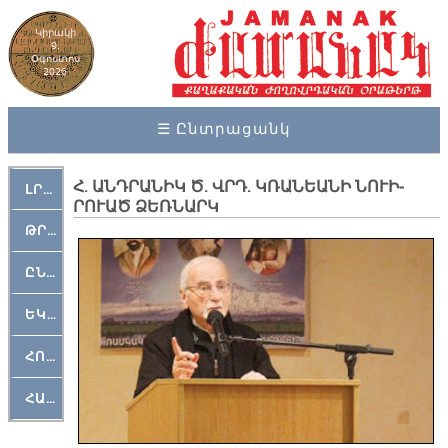
Կիրակի
9,
Օգոստոս
2026
☰ Ընտրացանկ
Հ. ԱՆԴ­ՐԱ­ՆԻԿ Ծ. ՎՐԴ. ԿՌԱ­ՆԵԱ­ՆԻ ՆՈՒԻ­
ԼՐԱՀՈՍ
ՐՈՒԱԾ ՁԵՌ­ՆԱՐԿ
ԹՐՔԱՀԱՅ ԿԵԱՆՔ
ԸՆԿԵՐԱՄՇԱԿՈՒԹԱՅԻՆ
ԵԿԵՂԵՑԱԿԱՆ
ՀՈԳԵՄՏԱՒՈՐ
ՀԱՐԹԱԿ