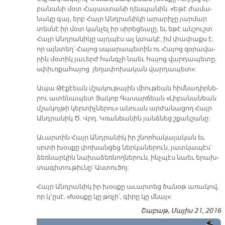
բա­նա­նի մօտ Հա­յաս­տա­նի դես­պա­նին. «Ե­թէ ժա­մա­
նա­կը գայ, երբ Հայր Անդ­րա­նի­կի ա­րա­րի­չը յար­մար
տես­նէ իր մօտ կան­չել իր սի­րե­ցեա­լը, եւ ե­թէ ան­շուշտ
Հայր Անդ­րա­նի­կը այդ­պէս ալ կտա­կէ, իմ փա­փաքս է,
որ այն­տեղ՝ Հա­յոց սպա­րա­պե­տին ու Հա­յոց զօ­րա­վա­
րին մօ­տիկ յա­ւերժ հանգ­չի նաեւ հա­յոց վար­դա­պե­տը,
սփիւռ­քա­հա­յոց յե­ղա­փո­խա­կան վար­դա­պետ»:
Ա­պա Թէ­քէեան մշա­կու­թա­յին միու­թեան հիմ­նա­դիր­նե­
րու ա­տե­նա­պետ Յա­կոբ Գա­սար­ճեան «Լի­բա­նա­նեան
մշա­կոյ­թի կեր­տիչ­նե­րու» ա­նուան ար­ժա­նա­ցող Հայր
Անդ­րա­նիկ Ծ. Վրդ. Կռա­նեա­նին յանձ­նեց շքան­շա­նը:
Ա­ւար­տին Հայր Անդ­րա­նիկ իր շնոր­հա­կա­լա­կան եւ
սրտի խօս­քը փո­խան­ցեց ներ­կա­նե­րուն, յատ­կա­պէս՝
ձեռ­նար­կին նա­խա­ձեռ­նող­նե­րուն, ինչ­պէս նաեւ ե­րախ­
տա­գի­տու­թիւ­նը՝ Աս­տու­ծոյ:
Հայր Անդ­րա­նիկ իր խօս­քը ա­ւար­տեց ծա­նօթ ա­ռա­կով,
որ կ՚ը­սէ. «Խօս­քը կը թռչի՛, գի­րը կը մնայ»:
Շաբաթ, Մայիս 21, 2016