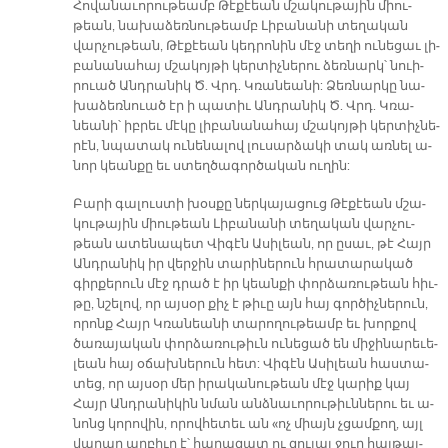
Հո­վա­նա­ւո­րու­թեամբ Թէ­քէեան մշա­կու­թա­յին միու­
թեան, նա­խա­ձեռ­նու­թեամբ Լի­բա­նա­նի տե­ղա­կան
վար­չու­թեան, Թէ­քէեան կեդ­րո­նին մէջ տե­ղի ու­նե­ցաւ լի­
բա­նա­նա­հայ մշա­կոյ­թի կեր­տիչ­նե­րու ձեռ­նարկ՝ նուի­
րուած Անդ­րա­նիկ Ծ. Վրդ. Կռա­նեա­նի: Ձեռ­նար­կը նա­
խա­ձեռ­նուած էր ի պա­տիւ Անդ­րա­նիկ Ծ. Վրդ. Կռա­
նեա­նի՝ իբ­րեւ մէ­կը լի­բա­նա­նա­հայ մշա­կոյ­թի կեր­տիչ­նե­
րէն, նպա­տակ ու­նե­նա­լով լու­սար­ձա­կի տակ առ­նել ա­
նոր կեան­քը եւ ստեղ­ծա­գոր­ծա­կան ու­ղին:
Բա­րի գա­լուս­տի խօս­քը ներ­կա­յա­ցուց Թէ­քէեան մշա­
կու­թա­յին միու­թեան Լի­բա­նա­նի տե­ղա­կան վար­չու­
թեան ա­տե­նա­պետ Վի­գէն Ա­սի­լեան, որ ը­սաւ, թէ Հայր
Անդ­րա­նիկ իր վեր­ջին տա­րի­նե­րուն հրա­տա­րա­կած
գիր­քե­րուն մէջ դրած է իր կեան­քի փոր­ձա­ռու­թեան հիւ­
թը, նշե­լով, որ այ­սօր քիչ է թի­ւը այն հայ գոր­ծիչ­նե­րուն,
ո­րոնք Հայր Կռա­նեա­նի տա­րո­ղու­թեամբ եւ խոր­քով
ծա­ռա­յա­կան փոր­ձա­ռու­թիւն ու­նե­ցած են մի­ջի­նա­րե­ւե­
լեան հայ օ­ճախ­նե­րուն հետ: Վիգէն Ա­սի­լեան հաս­տա­
տեց, որ այ­սօր մեր ի­րա­կա­նու­թեան մէջ կա­րիք կայ
Հայր Անդ­րա­նի­կին նման անձ­նա­ւո­րու­թիւն­նե­րու եւ ա­
նոնց կո­րո­վին, ո­րով­հե­տեւ ան «ոչ միայն չցամ­քող, այլ
վա­րար աղ­բիւր է՝ հա­րա­զատ ու զու­լալ ջուր հայ­թայ­