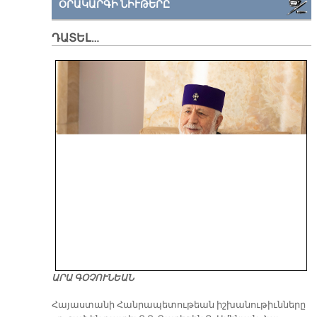
ՕՐԱԿԱՐԳԻ ՆԻՒԹԵՐԸ
ԴԱՏԵԼ…
ԱՐԱ ԳՕՉՈՒՆԵԱՆ
​Հայաստանի Հանրապետութեան իշխանութիւնները