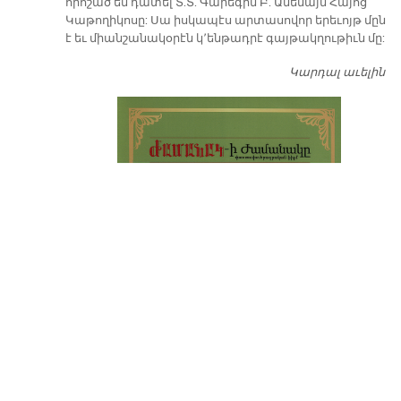
որոշած են դատել Տ.Տ. Գարեգին Բ. Ամենայն Հայոց
Կաթողիկոսը: Սա իսկապէս արտասովոր երեւոյթ մըն
է եւ միանշանակօրէն կ՚ենթադրէ գայթակղութիւն մը:
Կարդալ աւելին
Դ