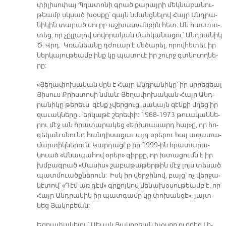
փի­լի­սո­փայ Պղա­տո­նի գրած քա­րայ­րի մեկ­նա­բա­նու­
թեամբ սկսած խօս­քը՝ զայն նմանց­նե­լով Հայր Անդ­րա­
նի­կին տա­րած սուրբ աշ­խա­տան­քին հետ: Ան հաս­տա­
տեց, որ չըլ­լա­լով սո­վո­րա­կան մահ­կա­նա­ցու՝ Անդ­րա­նիկ
Ծ. Վրդ. Կռա­նեա­նը դժուար է մե­ծա­րել, ո­րով­հե­տեւ իր
ներ­կա­յու­թեամբ ինք կը պա­տուէ իր շուրջ գտնուող­նե­
րը:
«Յե­ղա­փո­խա­կան մըն է Հայր Անդ­րա­նի­կը՝ իր սի­րե­ցեալ
Յի­սուս Քրիս­տո­սի նման: Յե­ղա­փո­խա­կան Հայր Անդ­
րա­նի­կը թե­րեւս զէնք չվեր­ցուց, սա­կայն զէն­քի մղեց իր
զա­ւակ­նե­րը… եր­կա­թէ շե­րե­փի: 1968-1973 թուա­կան­նե­
րու մէջ ան հրա­տա­րա­կեց «Ե­րի­տա­սարդ հայ»ը, որ հո­
գե­կան սնունդ հան­դի­սա­ցաւ այդ օ­րե­րու հայ ա­զա­տա­
մար­տիկ­նե­րուն: Կար­դա­ցէք իր 1999-ին հրա­տա­րա­
կուած «Ա­նա­պա­հով օ­րեր» գիր­քը, որ խտա­ցումն է իր
խմբագ­րած «Մա­սիս» շա­բա­թա­թեր­թին մէջ լոյս տե­սած
պատ­մուածք­նե­րուն: Իսկ իր վեր­ջի­նով, բայց՝ ոչ վեր­ջա­
կէ­տով՝ «Դէմ առ դէմ» գրքոյ­կով մե­նա­խօ­սու­թեամբ է, որ
Հայր Անդ­րա­նիկ իր պատ­գա­մը կը փո­խան­ցէ», յայտ­
նեց Յա­կո­բեան:
Եզ­րա­փա­կե­լով՝ Սե­ւակ Յա­կո­բեան խօս­քը ուղ­ղեց Լի­