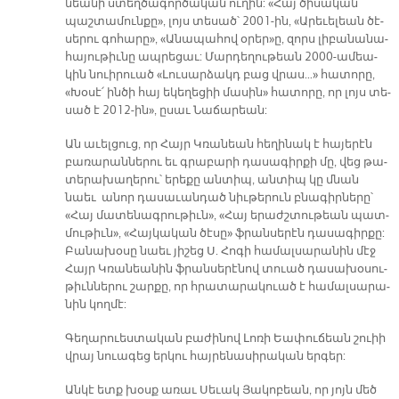
նեա­նի ստեղ­ծա­գոր­ծա­կան ու­ղին: «Հայ ծի­սա­կան
պաշ­տա­մուն­քը», լոյս տե­սած՝ 2001-ին, «Ա­րե­ւե­լեան ծէ­
սե­րու գո­հա­րը», «Ա­նա­պա­հով օ­րեր»ը, զորս լի­բա­նա­նա­
հա­յու­թիւ­նը ապ­րե­ցաւ: Մար­դե­ղու­թեան 2000-ա­մեա­
կին նուի­րուած «Լու­սար­ձակդ բաց վրաս…» հա­տո­րը,
«Խօ­սէ՛ ին­ծի հայ ե­կե­ղե­ցիի մա­սին» հա­տո­րը, որ լոյս տե­
սած է 2012-ին», ը­սաւ Նա­ճա­րեան:
Ան ա­ւել­ցուց, որ Հայր Կռա­նեան հե­ղի­նակ է հա­յե­րէն
բա­ռա­րան­նե­րու եւ գրա­բա­րի դա­սա­գիր­քի մը, վեց թա­
տե­րա­խա­ղե­րու՝ ե­րե­քը ան­տիպ, ան­տիպ կը մնան
նաեւ ա­նոր դա­սա­ւան­դած նիւ­թե­րուն բնա­գիր­նե­րը՝
«Հայ մա­տե­նագ­րու­թիւն», «Հայ ե­րաժշ­տու­թեան պատ­
մու­թիւն», «Հայ­կա­կան ծէ­սը» ֆրան­սե­րէն դա­սա­գիր­քը:
Բա­նա­խօ­սը նաեւ յի­շեց Ս. Հո­գի հա­մալ­սա­րա­նին մէջ
Հայր Կռա­նեա­նին ֆրան­սե­րէ­նով տուած դա­սա­խօ­սու­
թիւն­նե­րու շար­քը, որ հրա­տա­րա­կուած է հա­մալ­սա­րա­
նին կող­մէ:
Գե­ղա­րուես­տա­կան բա­ժի­նով Լո­ռի Եա­փու­ճեան շուիի
վրայ նուա­գեց եր­կու հայ­րե­նա­սի­րա­կան եր­գեր:
Ան­կէ ետք խօսք ա­ռաւ Սե­ւակ Յա­կո­բեան, որ յոյն մեծ