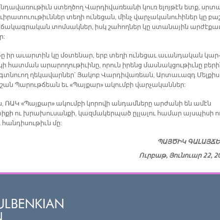
­դա­վա­ռու­թիւն ստեղ­ծող Վար­դի­վա­ռեա­նի կուռ ե­լոյ­թէն ետք, սրտ
ի­րա­տուու­թիւն­ներ տե­ղի ու­նե­ցան, մինչ վար­չա­կա­նու­հի­ներ կը բա
­ճա­կագ­րա­կան տոմ­սակ­ներ, իսկ շա­հող­ներ կը ստա­նա­յին ար­ժէ­քա­
ր:
­թը իր ա­ւար­տին կը մօ­տե­նար, երբ տե­ղի ու­նե­ցաւ ա­ւան­դա­կան կար
ի հատ­ման ա­րա­րո­ղու­թի­ւի­նը, ո­րուն ի­րենց մաս­նակ­ցու­թիւ­նը բե­ր
 գտնուող ղե­կա­վար­ներ՝ Յա­կոբ Վար­դի­վա­ռեան, Ար­տա­ւազդ Մել­քի­ս
շան Պա­րութ­ճեան եւ «Պայ­քա­ր» ա­կում­բի վար­չա­կան­ներ:
, ՌԱԿ «Պայ­քա­ր» ա­կում­բի կո­րո­վի ան­դամ­նե­րը ար­ժա­նի են ա­մէն
­քի ու խրա­խու­սան­քի, կազ­մա­կեր­պած ըլ­լա­լու հա­մար այս­պի­սի ո
հան­դի­սու­թիւն մը:
ՊԱՅ­ԾԻԿ ԳԱ­ԼԱՅ­Ճ
Ուրբաթ, Յունուար 22, 2