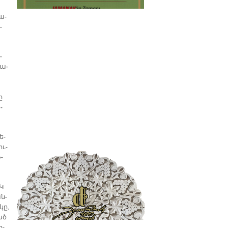
պատմաբան Վարագ
Գեթսեմանեանի հետ
ա­
­
­
վա­
ը
­
ե­
ու­
­
ԱԿ
ան­
կը,
ցած
ո­