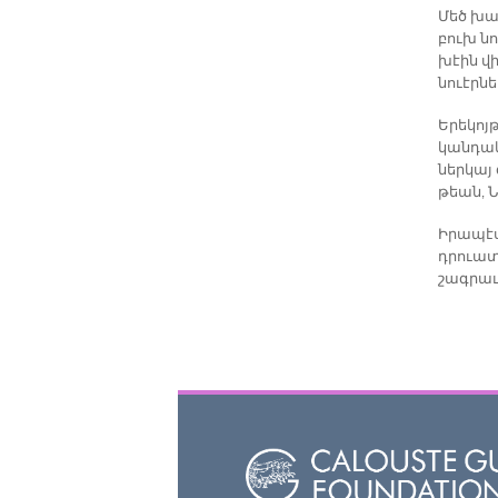
Մեծ խան
բուխ նու
խէին վի
նուէր­նե
Ե­րե­կոյ
կան­դա­կ
ներ­կայ
թեան, Ն
Ի­րա­պէս
դրուա­տի
շագ­րաւ 