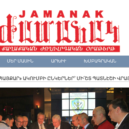
ՄԵՐ ՄԱՍԻՆ
ԱՐԽԻՒ
ԽՄԲԱԳՐԱԿԱՆ
ԱՅ­ՔԱ­Ր» Ա­ԿՈՒՄ­ԲԻ ԸՆ­ԿԵՐ­ՆԵՐ՝ ՄԻ՛ՇՏ ՊԱՏ­ՆԷ­ՇԻ ՎՐԱ