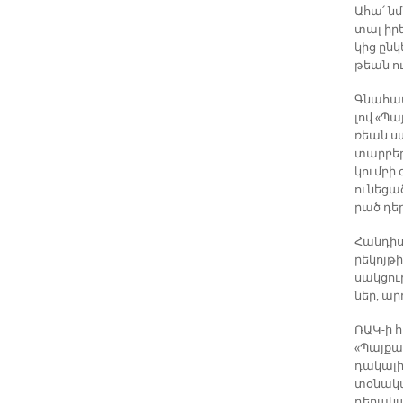
Ա­հա՛ ն
տալ ի­րե
կից ըն­կ
թեան ու 
Գնա­հա­
լով «Պայ
ռեան ստ
տար­բե­
կում­բի
ու­նե­ցա
րած դերն
Հան­դի­ս
րե­կոյ­թ
սակ­ցու
ներ, ար
ՌԱԿ-ի հ
«Պայ­քա
դա­կա­լի
տօ­նա­կ
դե­րա­կա