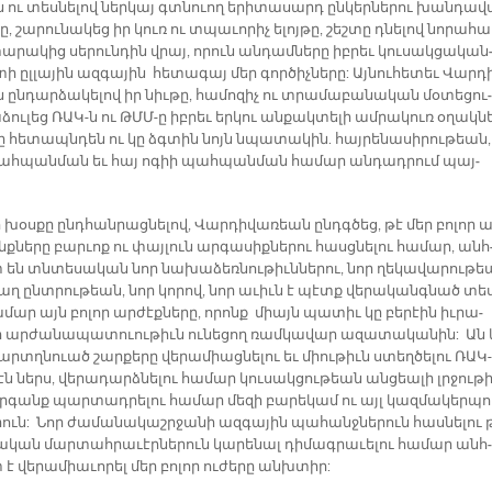
 ու տես­նե­լով ներ­կայ գտնուող ե­րի­տա­սարդ ըն­կեր­նե­րու խան­դա­վ
նը, շա­րու­նա­կեց իր կուռ ու տպա­ւո­րիչ ե­լոյ­թը, շեշ­տը դնե­լով նո­րա­հ
­րա­կից սե­րուն­դին վրայ, ո­րուն ան­դամ­նե­րը իբ­րեւ կու­սակ­ցա­կան
ի ըլ­լա­յին ազ­գա­յին հե­տա­գայ մեր գոր­ծիչ­նե­րը: Այ­նու­հե­տեւ Վար­դ
ըն­դար­ձա­կե­լով իր նիւ­թը, հա­մո­զիչ ու տրա­մա­բա­նա­կան մօ­տե­ցու­
ձու­լեց ՌԱԿ-ն ու ԹՄՄ­-ը իբ­րեւ եր­կու ան­քակ­տե­լի ամ­րա­կուռ օ­ղակ­ն
կը հե­տապն­դեն ու կը ձգտին նոյն նպա­տա­կին. հայ­րե­նա­սի­րու­թեան,
ահ­պան­ման եւ հայ ո­գիի պահ­պան­ման հա­մար ան­դադ­րում պայ­
խօս­քը ընդ­հան­րաց­նե­լով, Վար­դի­վա­ռեան ընդգ­ծեց, թէ մեր բո­լոր ա
նե­րը բար­ւոք ու փայ­լուն ար­գա­սիք­նե­րու հասց­նե­լու հա­մար, անհ
 են տնտե­սա­կան նոր նա­խա­ձեռ­նու­թիւն­նե­րու, նոր ղե­կա­վա­րու­թ
աղ ընտ­րու­թեան, նոր կո­րով, նոր ա­ւիւն է պէտք վե­րա­կանգ­նած տե
ա­մար այն բո­լոր ար­ժէք­նե­րը, ո­րոնք միայն պա­տիւ կը բե­րէին իւ­րա­
ր ար­ժա­նա­պա­տուու­թիւն ու­նե­ցող ռամ­կա­վար ա­զա­տա­կա­նին: Ան 
րտղ­նուած շար­քե­րը վե­րա­միաց­նե­լու եւ միու­թիւն ստեղ­ծե­լու ՌԱ­Կ­
էն ներս, վե­րա­դարձ­նե­լու հա­մար կու­սակ­ցու­թեան ան­ցեա­լի լրջու­թի
ար­գանք պար­տադ­րե­լու հա­մար մե­զի բա­րե­կամ ու այլ կազ­մա­կեր­պո
րուն: Նոր ժա­մա­նա­կաշր­ջա­նի ազ­գա­յին պա­հանջ­նե­րուն հաս­նե­լու 
ա­կան մար­տահ­րա­ւէր­նե­րուն կա­րե­նալ դի­մագ­րա­ւե­լու հա­մար անհ­
է վե­րա­միա­ւո­րել մեր բո­լոր ու­ժե­րը անխ­տիր: