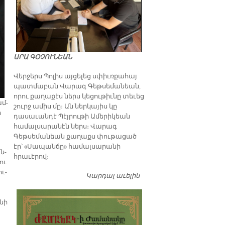
ԱՐԱ ԳՕՉՈՒՆԵԱՆ
Վերջերս Պոլիս այցելեց սփիւռքահայ
պատմաբան Վարագ Գեթսեմանեան,
որու քաղաքէս ներս կեցութիւնը տեւեց
ամ­
շուրջ ամիս մը։ Ան ներկայիս կը
ր
դասաւանդէ Պէյրութի Ամերիկեան
համալսարանէն ներս։ Վարագ
Գեթսեմանեան քաղաքս փութացած
էր՝ «Սապանճը» համալսարանի
ն­
հրաւէրով։
ու
ու­
Կարդալ աւելին
Պոլիս այցելութեան
առթիւ ԺԱՄԱՆԱԿ-ի
խմբագրատան մէջ
­նի
շահեկան զրոյց՝
սփիւռքահայ