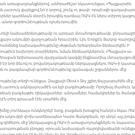
ման ա­ռա­ջադ­րանք­նե­րով, անհ­րա­ժեշտ նկա­տուե­ցաւ «Պայ­քա­ր­»ին
ն յա­տուկ վա­յել­քով նո՛ր կո­րով, շունչ ու թափ, որ­պէս­զի գա­ղա­փա­ր
եր­ներ կա­րե­նան մօ­տէն ի­րա­զեկ դառ­նալ ՌԱԿ-էն ներս տի­րող կա­ցու
ա­նոր գոր­ծու­նէու­թեան դրսե­ւո­րու­մին:
տե­լի նա­խա­ձեռ­նու­թեամբ ու ար­դար մտա­հո­գու­թեամբ, ըն­դա­ռա­ջե
­քա­ր» ա­կում­բի վար­չու­թեան հրա­ւէ­րին, Նիւ Եոր­քէն Յա­կոբ Վար­դի­
անձ­նեց նա­խա­գա­հու­թիւ­նը «Խթման ե­րե­կո­յեա­ն» ձեռ­նար­կին: Ի
րու­թիւն նա­խորդ տա­րի­նե­րու նման ձեռ­նարկ­նե­րուն, «Պայ­քա­ր» ա­
 ժրա­ջան ե­րի­տա­սարդ վար­չա­կան կազ­մը ինք­նա­տիպ մտայ­ղա­ցու­մ
ծ էր նոր ձե­ւով ու բո­վան­դա­կու­թեամբ ներ­կա­յաց­նե­լու ՌԱԿ-ի կա­տա
 ու բազ­մա­պի­սի գոր­ծու­նէու­թիւ­նը զա­նա­զան շրջան­նե­րու մէջ:
ու­թիւ­նը տե­ղի ու­նե­ցաւ Զալ­քա­յի Olivia’s Sky շքեղ ճա­շաս­րա­հին մէջ, 
ին յա­տուկ ակն­կա­լուա­ծէն ա­ւե­լի բազ­մու­թեամբ: Ո­րո­շեալ ժա­մուն, կ
­թեան բազ­մա­թիւ ղե­կա­վար­ներ, ան­դամ­ներ, հա­մա­կիր­ներ եւ ծա­նօթ
­դէն տեղ գրա­ւած էին սրա­հին մէջ:
իմ­նը յոտն­կայս ունկնդ­րե­լէ ետք, բաց­ման խօս­քով հան­դէս ե­կաւ Ռ
­ր» ա­կում­բի փոխ-ա­տե­նա­պետ Կա­րօ Յա­կո­բեա­ն, որ սեղմ, այլ բո­վ
ց գի­ծե­րու մէջ ներ­կա­յա­ցուց ՌԱԿ-ի ա­ռա­ջադ­րանք­նե­րն ու նպա­տա­
ա­տա­րու­թեան բնոյ­թը, օ­րուան նա­խա­գահ Վար­դի­վա­ռեա­նի ու­նե­
­տա­րու­թիւ­նը ՌԱԿ-էն ներս եւ իր շնոր­հա­կա­լա­կան խօս­քը ուղ­ղեց բ