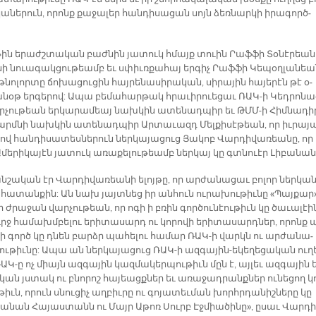
կա­նե­րուն, ո­րոնք քա­ջա­լեր հան­դի­սա­ցան սոյն ձեռ­նար­կի ի­րա­գործ­
յ­թին ե­րաժշ­տա­կան բաժ­նին յա­տուկ հմայք տուին Րաֆ­ֆի Տօ­նէ­րեան
ո­նի նուա­գակ­ցու­թեամբ եւ սփիւռ­քա­հայ եր­գիչ Րաֆ­ֆի Կե­պօղ­լա­նեա
թնո­լոր­տը ճո­խա­ցու­ցին հայ­րե­նա­սի­րա­կան, սի­րա­յին հա­յե­րէն թէ օ­
նօթ եր­գե­րով: Ա­պա բե­մա­հար­թակ հրա­ւի­րուե­ցաւ ՌԱԿ-ի Կեդ­րո­նա
­չու­թեան եր­կա­րա­մեայ նախ­կին ա­տե­նադ­պիր եւ ԹՄՄ­-ի Հիմ­նա­դի
մարմ­նի նախ­կին ա­տե­նադ­պիր Ար­տա­ւազդ Մել­քի­սէ­թեան, որ իւ­րա­յ
ով հան­դի­սա­տես­նե­րուն ներ­կա­յա­ցուց Յա­կոբ Վար­դի­վա­ռեա­նը, որ 
­մե­րի­կա­յէն յա­տուկ ա­ռա­քե­լու­թեամբ ներ­կայ կը գտնուէր Լի­բա­նան
շա­կան էր Վար­դի­վա­ռեա­նի ե­լոյ­թը, որ ար­ժա­նա­ցաւ բո­լոր ներ­կա­ն
­հա­տան­քին: Ան նախ յայտ­նեց իր ան­հուն ու­րա­խու­թիւ­նը «Պայ­քա­ր
ի ժրա­ջան վար­չու­թեան, որ ո­գի ի բռին գոր­ծու­նէու­թիւն կը ծա­ւա­լէին
րջ հա­մախմ­բե­լու ե­րի­տա­սարդ ու կո­րո­վի ե­րի­տա­սարդ­ներ, ո­րոնք 
 ի գործ կը դնեն բարձր պա­հե­լու հա­մար ՌԱԿ-ի վարկն ու ար­ժա­նա­
­թիւ­նը: Ա­պա ան ներ­կա­յա­ցուց ՌԱԿ-ի ազ­գա­յին-ե­կե­ղե­ցա­կան ու­ղ
ՌԱԿ-ը ոչ միայն ազ­գա­յին կազ­մա­կեր­պու­թիւն մըն է, այ­լեւ ազ­գա­յին ե
­կան յստակ ու բնո­րոշ հա­յեացք­ներ եւ ա­ռա­ջադ­րանք­ներ ու­նե­ցող կ
թիւն, ո­րուն սնու­ցիչ աղ­բիւ­րը ու գո­յա­տեւ­ման խորհր­դա­նիշ­նե­րը կը
ա­նան Հա­յաս­տանն ու Մայր Ա­թո­ռ Սուրբ Էջ­միա­ծի­նը», ը­սաւ Վար­դի