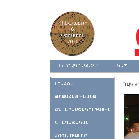
Հինգշաբթի
6,
Օգոստոս
2026
ԽՄԲԱԳՐԱԿԱԶՄ
ԿԱՊ
ԼՐԱՀՈՍ
ՌԱԿ «Պ
ԹՐՔԱՀԱՅ ԿԵԱՆՔ
ԸՆԿԵՐԱՄՇԱԿՈՒԹԱՅԻՆ
ԵԿԵՂԵՑԱԿԱՆ
ՀՈԳԵՄՏԱՒՈՐ