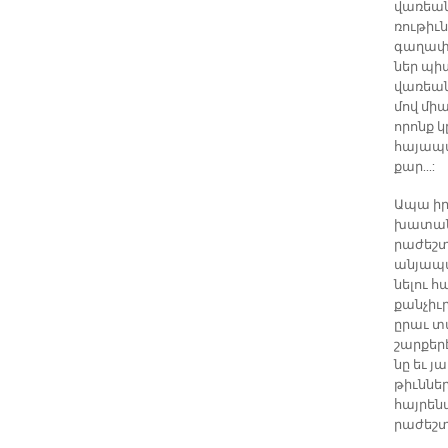
վա­ռեան
ռու­թիւ­
գա­ղա­փա
ներ պի­տ
վա­ռեան 
մով միա­
ո­րոնք 
հա­յա­պ
քար...:
Ա­պա իր 
խա­տանք­
րա­ժեշտ
ան­յա­պ
նե­լու հ
քան­չիւ
ը­րաւ տա
շար­քե­ր
նը եւ յ
թիւն­նե­
հայ­րե­ն
րա­ժեշտ 