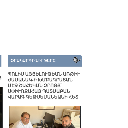
ՕՐԱԿԱՐԳԻ ՆԻՒԹԵՐԸ
ՊՈԼԻՍ ԱՅՑԵԼՈՒԹԵԱՆ ԱՌԹԻՒ
Յ
ԺԱՄԱՆԱԿ-Ի ԽՄԲԱԳՐԱՏԱՆ
ՄԷՋ ՇԱՀԵԿԱՆ ԶՐՈՅՑ՝
ՍՓԻՒՌՔԱՀԱՅ ՊԱՏՄԱԲԱՆ
ՎԱՐԱԳ ԳԵԹՍԵՄԱՆԵԱՆԻ ՀԵՏ