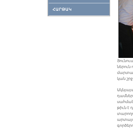
ՀԱՐԹԱԿ
Յու­նուա
նե­րուն 
մար­տահ
կան շրջ
Ակն­յայտ
դամ­նե­ր
սահ­ման
թիւն է 
տա­րո­ղո
ար­տա­յա
գոր­ծե­ր