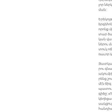
լոր ներ­
ման:
Ե­րե­կո
եր­գե­հ
ո­րոնք մ
տար ծա­
կան վար
նե­րու 
տուկ ո­ճ
ռա­ւոր Ա
Յատ­կան­
րու գնա
ա­կում­բ
րենց շու
մէն ճիգ
պա­տուու
գի­ծը: «
կե­ղե­ցա
սակ­ցու­
հան­դի­ս