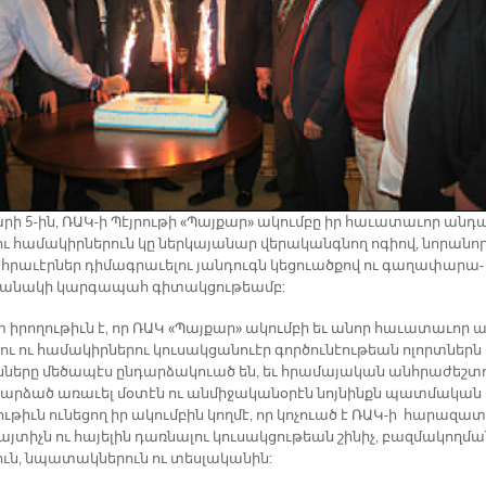
­րի 5-ին, ՌԱԿ-ի Պէյ­րու­թի «Պայ­քա­ր» ա­կում­բը իր հա­ւա­տա­ւոր ան­դ
ու հա­մա­կիր­նե­րուն կը ներ­կա­յա­նար վե­րա­կանգ­նող ո­գիով, նո­րա­նո
­րա­ւէր­ներ դի­մագ­րա­ւե­լու յան­դուգն կե­ցուած­քով ու գա­ղա­փա­րա­
ա­նա­կի կար­գա­պահ գի­տակ­ցու­թեամբ:
 ի­րո­ղու­թիւն է, որ ՌԱԿ «Պայ­քա­ր» ա­կում­բի եւ ա­նոր հա­ւա­տա­ւոր ա
ու ու հա­մա­կիր­նե­րու կու­սակ­ցանուէր գոր­ծու­նէու­թեան ո­լորտ­ներն 
­նե­րը մե­ծա­պէս ըն­դար­ձա­կուած են, եւ հրա­մա­յա­կան անհ­րա­ժեշ­տ
դար­ձած ա­ռա­ւել մօ­տէն ու ան­մի­ջա­կա­նօ­րէն նոյ­նինքն պատ­մա­կան
ւ­թիւն ու­նե­ցող իր ա­կում­բին կող­մէ, որ կո­չուած է ՌԱԿ-ի հա­րա­զատ
յ­տիչն ու հա­յե­լին դառ­նա­լու կու­սակ­ցու­թեան շի­նիչ, բազ­մա­կող­մա
ուն, նպա­տակ­նե­րուն ու տես­լա­կա­նին: