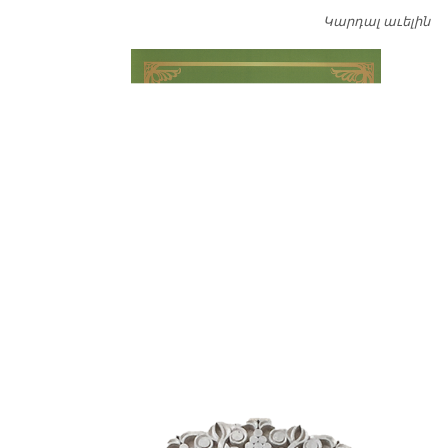
Կարդալ աւելին
Դ