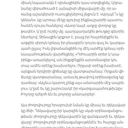
միակ նպա­տակն է դի­մա­ցին­ին դաս ս­­որվ­եցն­ել: Լի­բա­
նան­ը վե­րա­ծուած է այն­պիս­ի մի­ջա­վայր­ի մը, որ ա­
ռանց ա­շա­կերտ­ի ուս­ուց­իչն­եր­ով լեց­ուն է: «Այդպ­է՞ս կը
կե­նան», կը պո­ռայ մ­­էկ­ը գլուխ­ը ինք­նա­շարժ­ի պատ­ու­
հա­նէն դուրս հան­ել­ով: «Ա­սոր նայ­է աղբ­ը փող­ոց կը
թափ­է», կ՚ը­սէ ուր­իշ մը, պաղ­պա­ղակ­ին թուղթ­ը գետ­ին
նետ­ել­ով: Չի­նա­ցին կրքոտ է, բայց իր հայր­են­իք­ին եւ
ազգ­ին սիր­ոյն կրնայ իր բնազ­դէն դուրս գալ եւ կար­գա­
պահ ըլ­լալ: Իսկ լի­բա­նանց­իին ոչ մէկ ար­ժէք կրնայ օր­ի­
նա­պահ­ութ­եան վար­ժեցն­ել: «Դժուա­րին օ­րե­ր կ­՚ապ­
րինք» ա­ռար­կե­լո­վ, ան ի­նքզի­նքի­ն ար­տօ­նա­գիր կու
տայ ա­մէն օ­րէ­նք խախ­տե­լու: Որ­չափ օ­րէ­նք խախ­տէ­,
այն­քան եր­կի­րի վի­ճա­կը կը վատ­թա­րա­նայ: Որ­քան վի­
ճա­կը վատ­թա­րա­նայ, ա­ռա­ւե­լ թա­փո­վ օ­րի­նա­զանց կը
դառ­նայ: «Այ­լեւս կա­րո­ղ չենք այս ան­տա­րի­ն մէջ ապ­րե­
լու», կ՚ը­սէ եւ կը շա­րու­նա­կէ իր «կար­գա­պա­հու­թի­ւնը»:
Բո­լոր­ը դժգոհ են եւ բո­լոր­ը ան­տար­բեր:
Այս ժող­ո­վու­րդը հրա­բու­խի նման կը մխայ եւ ղե­կա­վար
կը ծնի: Ղե­կա­վա­րը իր կար­գին կը սկսի օ­րին­ա­զան­ցու­
թեա­ն: Ժո­ղով­ուր­դը ղե­կա­վա­րէն կը գան­գա­տի եւ ղե­կա­
վա­րը՝ ժո­ղով­ուր­դի օ­րին­ա­զան­ցու­թե­նէն­: Եւ հար­ցը ան­