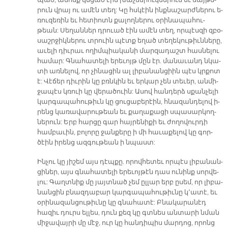
պած, ա­նոնք կե­ցած էին խաչ­մե­րուկ­նե­րուն եւ մայ­թե­
րուն վրայ ու ա­մէն տեղ: Կը հսկէին ինք­նա­շարժ­նե­րու ե­
ռու­զե­ռին եւ հե­տիոտն քա­լող­նե­րու օ­րի­նա­պա­հու­
թեան: Սե­ղան­ներ դրուած էին ա­մէն տեղ, որ­պէս­զի զբօ­
սաշրջիկ­նե­րու տրուին պէտք ե­ղած տե­ղե­կու­թիւն­նե­րը,
ա­ւե­լի դիւ­րաւ ո­ղիմ­պիա­կա­նի մար­զա­դաշտ հաս­նե­լու
հա­մար: Գնա­հա­տե­լի ե­րե­ւոյթ մըն էր. մա­նա­ւանդ նկա­
տի առ­նե­լով, որ չի­նա­ցին ալ լի­բա­նան­ցիին պէս կրքոտ
է: Վէ­ճեր դիւ­րին կը բռնկին եւ եր­կար չեն տե­ւեր, ան­մի­
ջա­պէս կռուի կը վե­րա­ծուին: Ա­սով հան­դերձ սքան­չե­լի
կար­գա­պա­հու­թիւն կը ցու­ցա­բե­րէին, հնա­զան­դե­լով ի­
րենց կա­ռա­վա­րու­թեան եւ քա­ղա­քա­ցի սպա­սար­կող­
նե­րուն: Երբ հար­ցը գար հայ­րե­նի­քի եւ ժո­ղո­վուր­դի
համ­բա­ւին, բո­լո­րը ջան­քե­րը ի մի հա­ւա­քե­լով կը գոր­
ծէին ի­րենց ազ­գու­թեան ի նպաստ:
Ին­չու կը յի­շեմ այս դէպ­քը. ո­րով­հե­տեւ որ­պէս լի­բա­նան­
ցի­ներ, այս գնա­հա­տե­լի ե­րե­ւոյ­թէն դաս ու­նինք սոր­վե­
լու: Գաղտ­նիք մը յայտ­նած չեմ ըլ­լար երբ ը­սեմ, որ լի­բա­
նան­ցին բնազ­դա­բար կար­գա­պա­հու­թիւ­նը կ՚ա­տէ, եւ
օ­րի­նա­զան­ցու­թիւ­նը կը գնա­հա­տէ: Բնա­կա­րան­էդ
հազ­իւ դուրս ելլ­ես, դուն քեզ կը գտնես ան­տար­ի նման
մի­ջա­վայր­ի մը մէջ, ուր կը հան­դիպ­իս մար­դոց, որ­ոնց