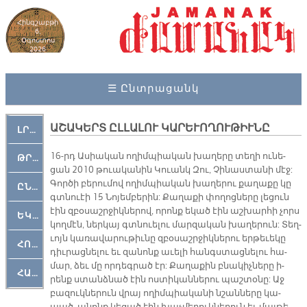
Հինգշաբթի
6,
Օգոստոս
2026
☰ Ընտրացանկ
ԱՇԱԿԵՐՏ ԸԼԼԱԼՈՒ ԿԱՐԵՒՈՂՈՒԹԻՒՆԸ
ԼՐԱՀՈՍ
16-րդ Ա­սիա­կան ո­ղիմ­պիա­կան խա­ղե­րը տե­ղի ու­նե­
ԹՐՔԱՀԱՅ ԿԵԱՆՔ
ցան 2010 թուա­կա­նին Կուանկ Զու, Չի­նաս­տա­նի մէջ:
Գոր­ծի բե­րու­մով ո­ղիմ­պիա­կան խա­ղե­րու քա­ղա­քը կը
ԸՆԿԵՐԱՄՇԱԿՈՒԹԱՅԻՆ
գտնուէի 15 Նո­յեմ­բե­րին: Քա­ղա­քի փո­ղոց­նե­րը լե­ցուն
էին զբօ­սաշր­ջիկ­նե­րով, ո­րոնք ե­կած էին աշ­խար­հի չորս
ԵԿԵՂԵՑԱԿԱՆ
կող­մէն, ներ­կայ գտ­­նուե­լու մար­զա­կան խա­ղե­րուն: Տեղ­
ւոյն կա­ռա­վա­րու­թիւ­նը զբօ­սաշր­ջիկ­նե­րու եր­թե­ւե­կը
ՀՈԳԵՄՏԱՒՈՐ
դիւ­րաց­նե­լու եւ զա­նոնք ա­ւե­լի հանգս­տաց­նե­լու հա­
մար, ձեւ մը որ­դեգ­րած էր: Քա­ղա­քին բնա­կիչ­նե­րը ի­
ՀԱՐԹԱԿ
րենք ստանձ­նած էին ոս­տի­կան­նե­րու պաշ­տօ­նը: Աջ
բա­զուկ­նե­րուն վրայ ո­ղիմ­պիա­կա­նի նշան­նե­րը կա­