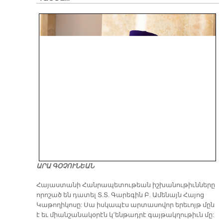
ԱՐԱ ԳՕՉՈՒՆԵԱՆ
​Հայաստանի Հանրապետութեան իշխանութիւնները
որոշած են դատել Տ.Տ. Գարեգին Բ. Ամենայն Հայոց
Կաթողիկոսը: Սա իսկապէս արտասովոր երեւոյթ մըն
է եւ միանշանակօրէն կ՚ենթադրէ գայթակղութիւն մը: