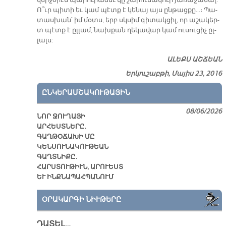
վեր­ջօր­էն պա­րու­րա­ձեւ կը շա­րու­նա­կու­ի յա­ռա­ջա­նալ:
Ո՞ւր պի­տի եւ կամ պէտք է կե­նայ այս ըն­թաց­քը...։ Պա­
տաս­խան՝ իմ մօտս, երբ սկսիմ գի­տակ­ցիլ, որ ա­շա­կեր­
տ պէտ­ք է ըլ­լամ, նախ­քան ղեկ­ա­վար կամ ու­սու­ցիչ ըլ­
լալս:
ԱԼԵՔՍ ԱՇՃԵԱՆ
Երկուշաբթի, Մայիս 23, 2016
ԸՆԿԵՐԱՄՇԱԿՈՒԹԱՅԻՆ
08/06/2026
ՆՈՐ ՋՈՒՂԱՅԻ
ԱՐՀԵՍՏՆԵՐԸ.
ԳԱՂԹՕՃԱԽԻ ՄԸ
ԿԵՆՍՈՒՆԱԿՈՒԹԵԱՆ
ԳԱՂՏՆԻՔԸ.
ՀԱՐՍՏՈՒԹԻՒՆ, ԱՐՈՒԵՍՏ
ԵՒ ԻՆՔՆԱՊԱՀՊԱՆՈՒՄ
ՕՐԱԿԱՐԳԻ ՆԻՒԹԵՐԸ
ԴԱՏԵԼ…