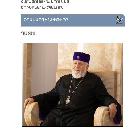
ՀԱՐՍՏՈՒԹԻՒՆ, ԱՐՈՒԵՍՏ
ԵՒ ԻՆՔՆԱՊԱՀՊԱՆՈՒՄ
ՕՐԱԿԱՐԳԻ ՆԻՒԹԵՐԸ
ԴԱՏԵԼ…