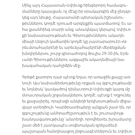
Մինչ այդ Հա­յաս­տան-Սփիւռք հինգերորդ հա­մա­գու­
մար­ները կա­յա­ցան, ոչ մէ­կը իր օրա­կար­գին մէջ ընդգր­
կեց այդ նիւ­թը, Հա­յաս­տա­նի պե­տա­կան իշ­խա­նու­
թիւն­նե­րու կող­մէ դրուած ար­գել­քին պատ­ճա­ռով։ Եւ ա­
հա քսանհինգ տա­րի անց, ա­նակն­կալ կեր­պով, Սփիւռ­
քի նա­խա­րա­րու­թեան եւ Գի­տու­թիւն­նե­րու ա­կա­դե­
միա­յի Լե­զուի կաճառին կող­մէ կը յայ­տա­րա­րուէր «Ա­
րեւմ­տա­հա­յե­րէ­նի եւ ա­րե­ւե­լա­հա­յե­րէ­նի մեր­ձեց­ման
խնդիր­ներ»ու շուրջ գի­տա­ժո­ղով Յու­լիս 29-30-ին, Ե­րե­
ւա­նի Գի­տու­թիւն­նե­րու ազգային ա­կա­դե­միա­յի նա­
խա­գա­հա­կան դահ­լի­ճին մէջ։
Գրե­թէ քա­ռորդ դար պէտք ե­ղաւ որ ա­ռա­ջին քայ­լը առ­
նուի։ Այս նա­խա­ձեռ­նու­թիւ­նը որ­քան ալ զգու­շու­թեամբ
եւ նոյ­նիսկ՝ կաս­կա­ծով դի­մա­ւո­րուի Սփիւռ­քի կարգ մը
մտա­ւո­րա­կան շրջա­նակ­նե­րու կող­մէ, պէտք է ող­ջու­նել
եւ քա­ջա­լե­րել, որ­պէս­զի ան­կեղծ երկ­խօ­սու­թեան մի­ջա­
վայր ստեղ­ծուի։ Կարծ­րա­տի­պե­րը այն­քան շատ են, որ
զգու­շու­թիւ­նը անհ­րա­ժեշ­տու­թիւն է եւ շու­տա­փոյթ
խան­դա­վա­ռու­թիւ­նը՝ ան­տե­ղի, ո­րով­հե­տեւ խրա­մա­տը
շատ մեծ է յատ­կա­պէս սո­վե­տա­կան գրե­լա­ձե­ւի
պաշտ­պան հան­դի­սա­ցող լե­զուա­գէտ­նե­րուն եւ Սփիւռ­