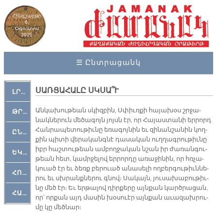
Հինգշաբթի
6,
Օգոստոս
2026
☰ Ընտրացանկ
ՍԱՌՑԱՀԱԼԸ ՍԿՍԱ՞Ւ
ԼՐԱՀՈՍ
Ան­կա­խու­թեան սկիզ­բին, Սփիւռ­քի հա­յա­խօս շրջա­
ԹՐՔԱՀԱՅ ԿԵԱՆՔ
նակ­նե­րուն մե­ծա­գոյն յոյսն էր, որ Հա­յաս­տա­նի եր­րորդ
Հան­րա­պե­տու­թիւ­նը ե­ռա­գոյ­նին եւ զի­նանշա­նին կող­
ԸՆԿԵՐԱՄՇԱԿՈՒԹԱՅԻՆ
քին պի­տի վե­րա­կանգ­նէ դա­սա­կան ուղ­ղագ­րու­թիւ­նը
իբր հաշ­տու­թեան ամ­բող­ջա­կան նշան իր ժա­ռան­գու­
ԵԿԵՂԵՑԱԿԱՆ
թեան հետ, կամր­ջե­լով եր­րոր­դը ա­ռա­ջի­նին, որ հռչա­
կուած էր եւ ձեռք բե­րուած ա­նա­սե­լի ող­բեր­գու­թիւն­նե­
ՀՈԳԵՄՏԱՒՈՐ
րու եւ սխրանք­նե­րու գնով։ Սա­կայն, յու­սա­խա­բու­թիւ­
նը մեծ էր։ Եւ եր­թա­լով դիր­քե­րը այն­քան կարծ­րա­ցան,
ՀԱՐԹԱԿ
որ՝ որ­քան այդ մա­սին խօ­սուէր այն­քան ա­ւա­զախրու­
մը կը մեծ­նար։