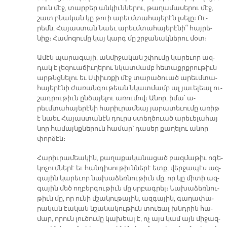
րուն մէջ, տար­բեր ան­կիւն­նե­րու, թա­ղա­մա­սե­րու մէջ,
շատ բնա­կան կը թուի ա­րեւմ­տա­հա­յե­րէն լսե­լը։ Ու­
րեմն, Հա­յաս­տան նաեւ ա­րեւմ­տա­հա­յե­րէ­նի՞ հայ­րե­
նիք։ Հա­մո­զու­մը կայ կարգ մը շրջա­նակ­նե­րու մօտ։
Ա­մէն պա­րա­գա­յի, ան­մի­ջա­կան շփու­մը կա­րե­ւոր ազ­
դակ է լե­զուա­ճիւ­ղե­րու նկատ­մամբ հե­տաքրք­րու­թիւն
արթնցնե­լու եւ Սփիւռ­քի մէջ տա­րա­ծուած ա­րեւմ­տա­
հա­յե­րէ­նի ժա­ռան­գու­թեան նկատ­մամբ ալ յա­ւե­լեալ ու­
շադ­րու­թիւն ըն­ծա­յե­լու ա­ռու­մով։ Ա­նոր, ի­մա՝ ա­
րեւմտա­հա­յե­րէ­նի հա­րիւ­րա­մեայ յա­րա­տե­ւու­մը ա­ռիթ
է նաեւ Հա­յաս­տա­նէն դուրս ստեղ­ծուած ա­րե­ւե­լա­հայ
նոր հա­մայնք­նե­րուն հա­մար՝ դա­սեր քա­ղե­լու ա­նոր
փոր­ձէն։
Հա­րիւ­րա­մեա­կին, քա­ղա­քա­կա­նա­ցած բազ­մա­թիւ ո­գե­
կո­չում­նե­րէ եւ հան­դի­սու­թիւն­նե­րէ ետք, վեր­ջա­պէս ազ­
գա­յին կա­րե­ւոր նա­խա­ձեռ­նու­թիւն մը, որ կը մի­տի ազ­
գա­յին մեծ ող­բեր­գու­թիւն մը սրբագ­րել։ Նա­խա­ձեռ­նու­
թիւն մը, որ ու­նի մշա­կու­թա­յին, ազ­գա­յին, գա­ղա­փա­
րա­կան էա­կան նշա­նա­կու­թիւն տուեալ խնդրին հա­
մար, ո­րուն լու­ծու­մը կա­խեալ է, ոչ այս կամ այն մի­ջազ­