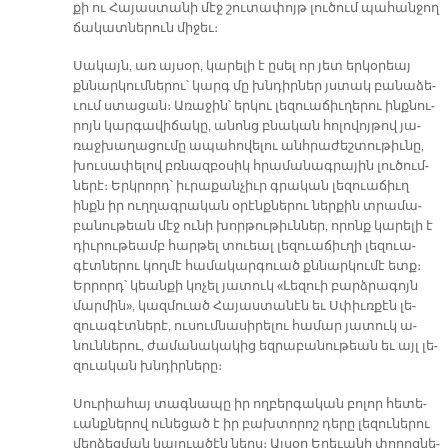
քի ու Հա­յաս­տա­նի մէջ շու­տա­փոյթ լու­ծում պա­հան­ջող
ճա­կատ­նե­րուն մի­ջեւ։
Սա­կայն, առ այ­սօր, կա­րե­լի է ը­սել որ յետ եր­կօ­րեայ
քննար­կում­նե­րու՝ կարգ մը խնդիր­ներ յստակ բա­նա­ձե­
ւում ստա­ցան։ Ա­ռա­ջին՝ եր­կու լե­զուա­ճիւ­ղե­րու ինք­նու­
րոյն կար­գա­վի­ճա­կը, ա­նոնց բնա­կան հո­լո­վոյ­թով յա­
ռաջ­խա­ղա­ցու­մը ա­պա­հո­վե­լու անհ­րա­ժեշ­տու­թիւ­նը,
խու­սա­փե­լով բռնազ­բօ­սիկ հրա­մա­նագ­րա­յին լու­ծում­
նե­րէ։ Երկ­րորդ՝ իւ­րա­քան­չիւր գրա­կան լե­զուա­ճիւղ
ինքն իր ուղ­ղագ­րա­կան օ­րէնք­նե­րու ներ­քին տրա­մա­
բա­նու­թեան մէջ ու­նի խոր­թու­թիւն­ներ, որոնք կա­րե­լի է
դիւրու­թեամբ հար­թել տուեալ լե­զուա­ճիւ­ղի լե­զուա­
գէտ­նե­րու կող­մէ հա­մա­կար­գուած քննար­կու­մէ ետք։
Եր­րորդ՝ կեան­քի կո­չել յա­տուկ «Լե­զուի բարձ­րա­գոյն
մար­մին», կազմուած Հա­յաս­տա­նէն եւ Սփիւռ­քէն լե­
զուա­գէտ­նե­րէ, ու­սում­նա­սի­րե­լու հա­մար յա­տուկ ա­
նուն­նե­րու, ժա­մա­նա­կա­կից եզ­րա­բա­նու­թեան եւ այլ լե­
զուա­կան խնդիր­նե­րը։
Սու­րիա­հայ տագ­նա­պը իր ող­բեր­գա­կան բո­լոր հե­տե­
ւանք­նե­րով ու­նե­ցած է իր բախ­տո­րոշ դե­րը լե­զու­նե­րու
մեր­ձեց­ման կա­լուա­ծէն ներս։ Այ­սօր Ե­րե­ւա­նի փո­ղոց­նե­