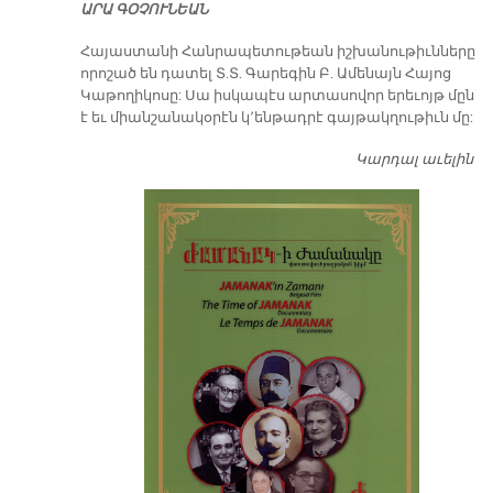
ԱՐԱ ԳՕՉՈՒՆԵԱՆ
​Հայաստանի Հանրապետութեան իշխանութիւնները
որոշած են դատել Տ.Տ. Գարեգին Բ. Ամենայն Հայոց
Կաթողիկոսը: Սա իսկապէս արտասովոր երեւոյթ մըն
է եւ միանշանակօրէն կ՚ենթադրէ գայթակղութիւն մը:
Կարդալ աւելին
Դ