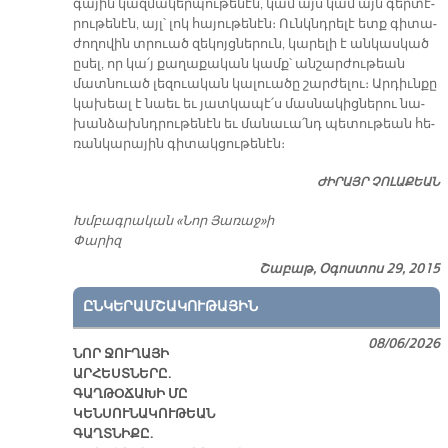
գա­յին կազ­մա­կեր­պու­թե­նէն, կամ այս կամ այն գեր­տէ­
րու­թենէն, այլ՝ լոկ հա­յու­թե­նէն։ Ունկնդ­րե­լէ ետք գի­տա­
ժո­ղո­վին տրուած զե­կոյց­նե­րուն, կա­րե­լի է ան­կաս­կած
ը­սել, որ կա՛յ քա­ղա­քա­կան կամք՝ ան­շար­ժու­թեան
մատ­նուած լե­զուա­կան կա­լուա­ծը շար­ժե­լու։ Ար­դիւն­քը
կա­խեալ է նաեւ եւ յատ­կա­պէ՛ս մաս­նա­կից­նե­րու նա­
խան­ձախնդ­րու­թենէն եւ մա­նա­ւա՛նդ պե­տու­թեան հե­
ռան­կա­րա­յին գի­տակ­ցու­թե­նէն։
ԺԻ­ՐԱՅՐ ՉՈ­ԼԱ­ՔԵԱՆ
Խմբագրական «Նոր Յառաջ»ի
Փարիզ
Շաբաթ, Օգոստոս 29, 2015
ԸՆԿԵՐԱՄՇԱԿՈՒԹԱՅԻՆ
08/06/2026
ՆՈՐ ՋՈՒՂԱՅԻ
ԱՐՀԵՍՏՆԵՐԸ.
ԳԱՂԹՕՃԱԽԻ ՄԸ
ԿԵՆՍՈՒՆԱԿՈՒԹԵԱՆ
ԳԱՂՏՆԻՔԸ.