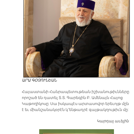
ԱՐԱ ԳՕՉՈՒՆԵԱՆ
​Հայաստանի Հանրապետութեան իշխանութիւնները
որոշած են դատել Տ.Տ. Գարեգին Բ. Ամենայն Հայոց
Կաթողիկոսը: Սա իսկապէս արտասովոր երեւոյթ մըն
է եւ միանշանակօրէն կ՚ենթադրէ գայթակղութիւն մը:
Կարդալ աւելին
Դ