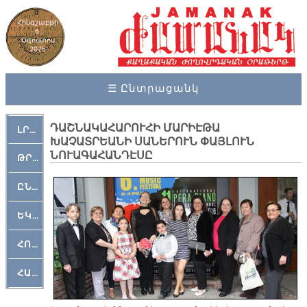
Հինգշաբթի
6,
Օգոստոս
2026
☰ Ընտրացանկ
ԴԱՇՆԱԿԱՀԱՐՈՒՀԻ ՄԱՐԻԷԹԱ
ԼՐԱՀՈՍ
ԽԱՉԱՏՐԵԱՆԻ ՍԱՆԵՐՈՒՆ ՓԱՅԼՈՒՆ
ՆՈՒԱԳԱՀԱՆԴԷՍԸ
ԹՐՔԱՀԱՅ ԿԵԱՆՔ
ԸՆԿԵՐԱՄՇԱԿՈՒԹԱՅԻՆ
ԵԿԵՂԵՑԱԿԱՆ
ՀՈԳԵՄՏԱՒՈՐ
ՀԱՐԹԱԿ