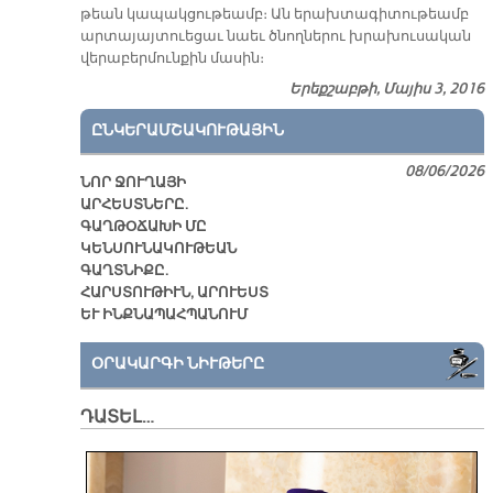
թեան կա­պակ­ցու­թեամբ։ Ան ե­րախ­տա­գի­տու­թեամբ
ար­տա­յայ­տուե­ցաւ նաեւ ծնող­նե­րու խրա­խու­սա­կան
վե­րա­բեր­մուն­քին մա­սին։
Երեքշաբթի, Մայիս 3, 2016
ԸՆԿԵՐԱՄՇԱԿՈՒԹԱՅԻՆ
08/06/2026
ՆՈՐ ՋՈՒՂԱՅԻ
ԱՐՀԵՍՏՆԵՐԸ.
ԳԱՂԹՕՃԱԽԻ ՄԸ
ԿԵՆՍՈՒՆԱԿՈՒԹԵԱՆ
ԳԱՂՏՆԻՔԸ.
ՀԱՐՍՏՈՒԹԻՒՆ, ԱՐՈՒԵՍՏ
ԵՒ ԻՆՔՆԱՊԱՀՊԱՆՈՒՄ
ՕՐԱԿԱՐԳԻ ՆԻՒԹԵՐԸ
ԴԱՏԵԼ…