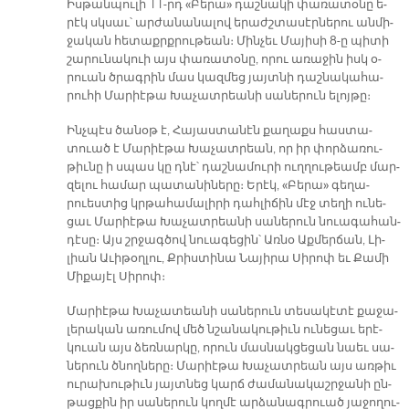
Իս­թան­պու­լի 11-րդ «Բե­րա» դաշ­նա­կի փա­ռա­տօ­նը ե­
րէկ սկսաւ՝ ար­ժա­նա­նա­լով ե­րաժշ­տա­սէր­նե­րու ան­մի­
ջա­կան հե­տաքրք­րու­թեան։ Մին­չեւ Մա­յի­սի 8-ը պի­տի
շա­րու­նա­կուի այս փա­ռա­տօ­նը, ո­րու ա­ռա­ջին իսկ օ­
րուան ծրագ­րին մաս կազ­մեց յայտ­նի դաշ­նա­կա­հա­
րու­հի Մա­րիէ­թա Խա­չատ­րեա­նի սա­նե­րուն ե­լոյ­թը։
Ինչ­պէս ծա­նօթ է, Հա­յաս­տա­նէն քա­ղաքս հաս­տա­
տուած է Մա­րիէ­թա Խա­չատ­րեան, որ իր փոր­ձա­ռու­
թիւ­նը ի սպաս կը դնէ՝ դաշ­նա­մու­րի ուղ­ղու­թեամբ մար­
զե­լու հա­մար պա­տա­նի­նե­րը։ Ե­րէկ, «Բե­րա» գե­ղա­
րուես­տից կրթա­հա­մա­լի­րի դահ­լի­ճին մէջ տե­ղի ու­նե­
ցաւ Մա­րիէ­թա Խա­չատ­րեա­նի սա­նե­րուն նուա­գա­հան­
դէ­սը։ Այս շրջագ­ծով նուա­գե­ցին՝ Առ­նօ Աք­մեր­ճան, Լի­
լիան Ա­ւի­թօղ­լու, Քրիս­տի­նա Նա­յի­րա Սի­րոփ եւ Քա­մի
Մի­քա­յէլ Սի­րոփ։
Մա­րիէ­թա Խա­չա­տեա­նի սա­նե­րուն տե­սա­կէ­տէ քա­ջա­
լե­րա­կան ա­ռու­մով մեծ նշա­նա­կու­թիւն ու­նե­ցաւ ե­րէ­
կուան այս ձեռ­նար­կը, ո­րուն մաս­նակ­ցե­ցան նաեւ սա­
նե­րուն ծնող­նե­րը։ Մա­րիէ­թա Խա­չատ­րեան այս առ­թիւ
ու­րա­խու­թիւն յայտ­նեց կարճ ժա­մա­նա­կաշր­ջա­նի ըն­
թաց­քին իր սա­նե­րուն կող­մէ ար­ձա­նագ­րուած յա­ջո­ղու­