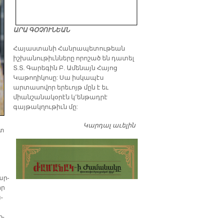
ԱՐԱ ԳՕՉՈՒՆԵԱՆ
​Հայաստանի Հանրապետութեան
իշխանութիւնները որոշած են դատել
Տ.Տ. Գարեգին Բ. Ամենայն Հայոց
Կաթողիկոսը: Սա իսկապէս
արտասովոր երեւոյթ մըն է եւ
միանշանակօրէն կ՚ենթադրէ
գայթակղութիւն մը:
Կարդալ աւելին
Դատել…
ետ
ար­
որ
­
ք­