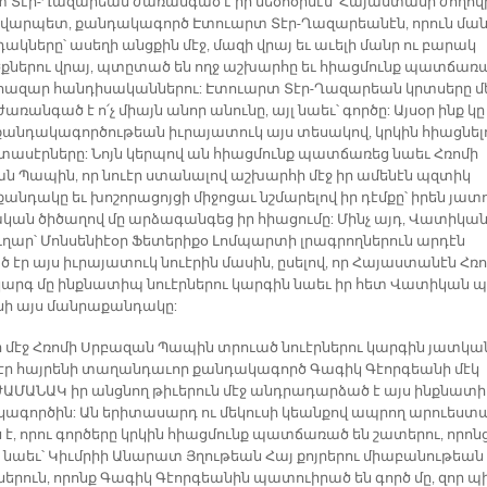
Տէր-Ղա­զա­րեան ժա­ռան­գած է իր մեծ­հօր­մէն՝ Հա­յաս­տա­նի ժո­ղով
վար­պետ, քան­դա­կա­գործ Է­տուարտ Տէր-Ղա­զա­րեա­նէն, ո­րուն ման
ակ­նե­րը՝ ա­սե­ղի անց­քին մէջ, մա­զի վրայ եւ ա­ւե­լի մանր ու բա­րակ
­նե­րու վրայ, պտը­տած են ողջ աշ­խար­հը եւ հիաց­մունք պատ­ճա­ռ
հա­զար հան­դի­սա­կան­նե­րու: Է­տուարտ Տէր-Ղա­զա­րեան կրտսե­րը մ
ժա­ռան­գած է ո՛չ միայն ա­նոր ա­նու­նը, այլ նաեւ՝ գոր­ծը: Այ­սօր ինք կը
քան­դա­կա­գոր­ծու­թեան իւ­րա­յա­տուկ այս տե­սա­կով, կրկին հիաց­նե­լ
­տա­սէր­նե­րը: Նոյն կեր­պով ան հիաց­մունք պատ­ճա­ռեց նաեւ Հռո­մի
ն Պա­պին, որ նուէր ստա­նա­լով աշ­խար­հի մէջ իր ա­մե­նէն պզտիկ
ան­դա­կը եւ խո­շո­րա­ցոյ­ցի մի­ջո­ցաւ նշմա­րե­լով իր դէմ­քը՝ ի­րեն յա­տ
­կան ծի­ծա­ղով մը ար­ձա­գան­գեց իր հիա­ցու­մը: Մինչ այդ, Վա­տի­կա­
ղար՝ Մոն­սե­նիէօր Ֆե­տե­րի­քօ Լոմ­պար­տի լրագ­րող­նե­րուն ար­դէն
 էր այս իւ­րա­յա­տուկ նուէ­րին մա­սին, ը­սե­լով, որ Հա­յաս­տա­նէն Հռո
արգ մը ինք­նա­տիպ նուէր­նե­րու կար­գին նաեւ իր հետ Վա­տի­կան պ
ի այս ման­րա­քան­դա­կը:
ի մէջ Հռո­մի Սրբա­զան Պա­պին տրուած նուէր­նե­րու կար­գին յատ­կա
էր հայ­րե­նի տա­ղան­դա­ւոր քան­դա­կա­գործ Գա­գիկ Գէոր­գեա­նի մէկ
 ԺԱ­ՄԱ­ՆԱԿ իր անց­նող թի­ւե­րուն մէջ անդ­րա­դար­ձած է այս ինք­նա­տ
կա­գոր­ծին: Ան ե­րի­տա­սարդ ու մե­կու­սի կեան­քով ապ­րող ա­րուես­տ
է, ո­րու գոր­ծե­րը կրկին հիաց­մունք պատ­ճա­ռած են շա­տե­րու, ո­րոն
 նաեւ՝ Կիւմ­րիի Ա­նա­րատ Յղու­թեան Հայ քոյ­րե­րու միա­բա­նու­թեան
նե­րուն, ո­րոնք Գա­գիկ Գէոր­գեա­նին պա­տուի­րած են գործ մը, զոր պ