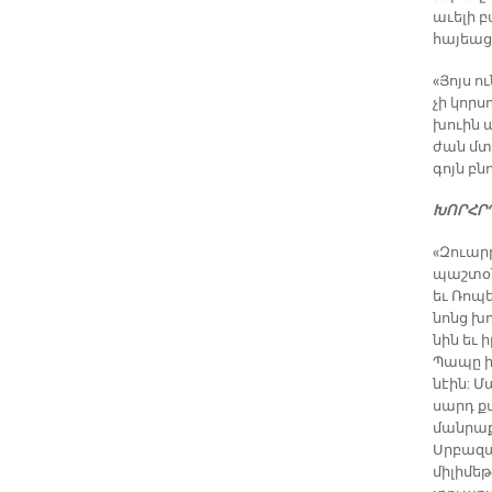
ա­ւե­լի 
հա­յեաց­
«Յոյս ո
չի կոր­ս
խուին ա­
ժան մտա­
գոյն բնո
ԽՈՐՀՐ­
«Զուարթ
պաշ­տօ­
եւ Ռո­պե
նոնց խոր
նին եւ ի
Պա­պը ի
նէին: Մ
սարդ քա
ման­րա­ք
Սրբա­զա
մի­լի­մե