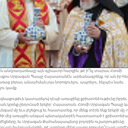
 անդ­րա­դառ­նա­լը այն գլխա­ւոր հար­ցին, թէ ի՞նչ տա­րաւ Հռո­մի
ս­քոս Սրբա­զան Պա­պը Հա­յաս­տա­նէն, ար­ձա­նագ­րենք, որ ան իր հ
­ռաջ բե­րաւ ան­սահ­ման յոյս նո­րո­գուե­լու, ապ­րե­լու, ինչ­պէս նաեւ
­լու կամք:
նա­ցու­թիւն կա­տա­րե­լով դէ­պի ա­ռա­ջի­նը քրիս­տո­նէու­թիւ­նը իբ­րեւ
ան կրօնք ըն­դու­նած եր­կիր՝ Հա­յաս­տան, Հռո­մի Սրբա­զան Պա­պը կ
ն­գամ մը եւս յի­շե­ցուց եւ հաս­տա­տեց, որ մենք տէրն ենք երկ­րի մը, 
հի մէջ ա­ռա­ջին ան­գամ պե­տա­կա­նօ­րէն հաս­տա­տած է քրիս­տո­նէա
էք­նե­րը, եւ Սրբա­զան Քա­հա­նա­յա­պե­տը բո­լո­րին ու­շադ­րու­թիւ­նը
եց այն հան­գա­ման­քին, թէ ար­դեօք մենք այ­սօր որ­քա­նո՞վ այդ ար­ժէ