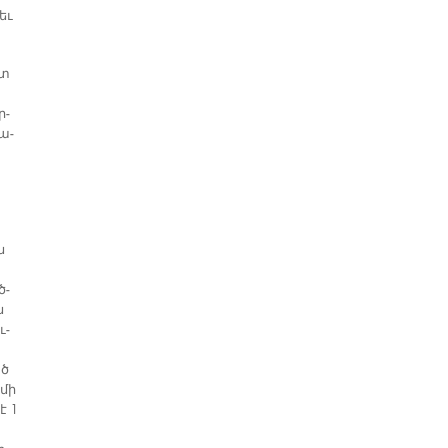
 եւ
ետ
ր­
ւա­
ն
ծ­
ն
ւ­
ած
­մի
է 1