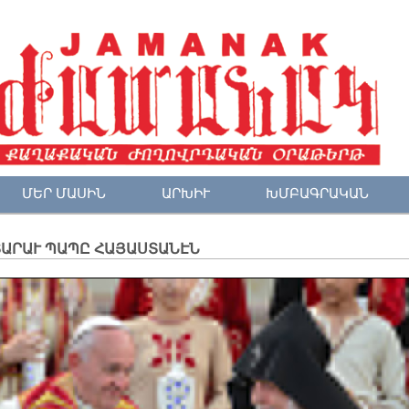
ՄԵՐ ՄԱՍԻՆ
ԱՐԽԻՒ
ԽՄԲԱԳՐԱԿԱՆ
ՏԱՐԱՒ ՊԱՊԸ ՀԱՅԱՍՏԱՆԷՆ