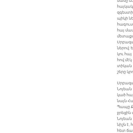
մա­սը ե
հայ­կա­
զգես­տի
պի­կի նե
հա­գուս­
հայ մաս
մե­տաքս,
Սրբա­զա
նե­րով: 
կու հայ
հով մէկ 
տի­կան 
շե­րը կր
Սրբա­զա
Նո­յեան 
կած հա­յ
նայն Հա­
Պա­պը Ք
ջրե­ցին 
Նո­յեան
նիշն է,
հետ ճամ­