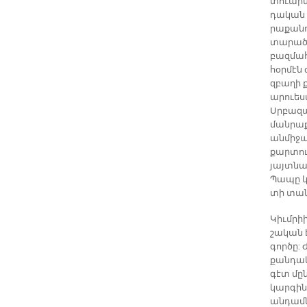
տուարտ 
դա­կան 
րա­քան­դ
տա­րածք
բազ­մա­
հօր­մէն 
զբա­ղի 
ա­րուես
Սրբա­զա
ման­րա­ք
ան­մի­ջա
քար­տու­
յայտ­նած
Պա­պը կ
տի տա­ն
Կիւմ­րի
շա­կան 
գոր­ծը:
քան­դա­
գէտ մըն 
կար­գին
ան­դամ­