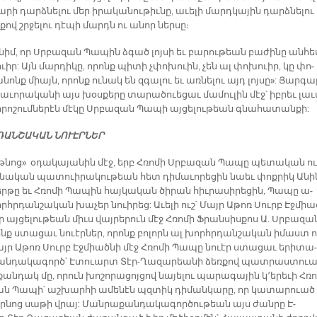
բա­րի դարձ­նե­լու մեր ի­րա­կա­նու­թիւ­նը, ա­ւե­լի մարդ­կա­յին դարձ­նե­լու
քով շրջե­լու դէ­պի մարդն ու ա­նոր ներ­սը։
ւ­նիմ, որ Սրբա­զան Պա­պին ձգած լոյ­սի եւ բա­րու­թեան բա­ժի­նը ան­հ
ուիր: Այն մար­դի­կը, ո­րոնք պի­տի չփո­խուին, չեն ալ փո­խուիր, կը փո­
նոնք միայն, ո­րոնք ու­նակ են զգա­լու եւ առ­նե­լու այդ լոյ­սը»: Յար­գա
ւո­րա­կա­նի այս խօս­քե­րը տա­րա­ծուե­ցաւ մա­մու­լին մէջ՝ իբ­րեւ լա­
­րո­շում­նե­րէն մէ­կը Սրբա­զան Պա­պի այ­ցե­լու­թեան գնա­հա­տան­քի:
ԴԱՆ­ՇԱ­ԿԱՆ ՆՈՒԷՐ­ՆԵՐ
­նոց» օ­դա­կա­յա­նին մէջ, երբ Հռո­մի Սրբա­զան Պա­պը պե­տա­կան ու
նա­կան պա­տուի­րա­կու­թեան հետ դի­մա­ւո­րե­ցին նաեւ փոք­րիկ Ա­նի
ր­թը եւ Հռո­մի Պա­պին հայ­կա­կան ծի­րան հիւ­րա­սի­րե­ցին, Պա­պը ա­
հր­դան­շա­կան խա­չեր նուի­րեց: Ա­ւե­լի ուշ՝ Մայր Ա­թոռ Սուրբ Էջ­միա
ր այ­ցե­լու­թեան միւս վայ­րե­րուն մէջ Հռո­մի Ֆրան­սիս­քոս Ա. Սրբա­զա
նք ստա­ցաւ նուէր­ներ, ո­րոնք բո­լորն ալ խորհր­դան­շա­կան ի­մաստ ո
այր Ա­թոռ Սուրբ Էջ­միած­նի մէջ Հռո­մի Պա­պը նուէր ստա­ցաւ ե­րի­տա­
ն­դա­կա­գործ՝ Է­տուարտ Տէր-Ղա­զա­րեա­նի ձեռ­քով պատ­րաս­տու
ան­դակ մը, ո­րուն խո­շո­րա­ցոյ­ցով նա­յե­լու պա­րա­գա­յին կ՚ե­րե­ւի Հռո
ն Պա­պի՝ աշ­խար­հի ա­մե­նէն պզտիկ դի­ման­կա­րը, որ կա­տա­րուած 
թր­նոց սա­թի վրայ: Ման­րա­քան­դա­կա­գոր­ծու­թեան այս ժան­րը Է­