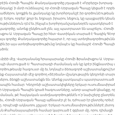
­րէին Հռո­մի Պա­պին: Քան­դա­կա­գոր­ծը յղա­ցած է «Որ­բե­րը» խո­րագ­
­դա­կը՝ ի մտի ու­նե­նա­լով, որ Հռո­մի Սրբա­զան Պա­պը կե­ցած է որ­բե
ւած­նե­րու կող­քին եւ քան­դա­կը կը խորհր­դան­շէ իր գոր­ծու­նէու­թեան
ը: Եր­կու որ­բեր՝ քոյր եւ եղ­բայր, ի­րա­րու նե­ցուկ, կը պայ­քա­րին կեան
ու­թիւն­նե­րուն դէմ եւ ինչ­պէս խորհր­դան­շա­կա­նօ­րէն պատ­կե­րած է
կա­գոր­ծը, ա­նոնք ընկ­ճուած չեն, այլ պատ­րաստ են ապ­րե­լու: Հռո­մի
ս­քոս Ա. Սրբա­զան Պա­պը իր հետ Վա­տի­կան տա­րած է Գա­գիկ Գէոր
յս գոր­ծը: Քան­դա­կա­գոր­ծը հպարտ է, որ այլ ստեղ­ծա­գոր­ծու­թիւն­ն
քին իր այս ստեղ­ծա­գոր­ծու­թիւ­նը նոյն­պէս կը հա­մալ­րէ Հռո­մի Պա­պի
ա­ծոն:
ւմ­րիի մէջ, Վար­դա­նանց հրա­պա­րա­կը Հռո­մի Ֆրան­սիս­քոս Ա. Սրբա­
պի մա­տու­ցած Ս. ­Պա­տա­րա­գի ժա­մա­նակ ան կը կրէր ինք­նա­տիպ 
գոր­ծու­թեամբ հա­գուստ մը եւ նոյն­պէս ձե­ռա­գործ աշ­խա­տան­քով խ
նք Հա­յաս­տա­նի մէջ գոր­ծող «Տէ­րեան» մշա­կու­թա­յին կեդ­րո­նի տա­ր
նե­րու ձեռ­քի աշ­խա­տանքն են։ Ա­նոնք յատ­կա­պէս պատ­րաս­տուած
ա­պին հա­մար: Կեդ­րո­նի աշ­խա­տա­կից­նե­րը եր­կար ու­սում­նա­սի­րա
մի Սրբա­զան Պա­պին կրած հա­գուստ­նե­րը, ա­նոր ապ­րած կեան­քը, որ
­մա­նան, թէ հայ­կա­կան ա­սեղ­նա­գոր­ծու­թե­նէն ո՛ր նախ­շե­րը ընտ­րեն,
եւ, Հռո­մի Սրբա­զան Պա­պը պճնա­սէր չէ եւ դժուար էր ընտ­րել ո­րե­ւէ
 որ­պէս­զի ակ­նա­ռու չըլ­լար: Եր­կար ու­սում­նա­սի­րու­թիւն­նե­րէ յե­տոյ
ն Քա­հա­նա­յա­պե­տին հա­մար կա­րուած է զգեստ մը, ո­րու դի­մա­ցի