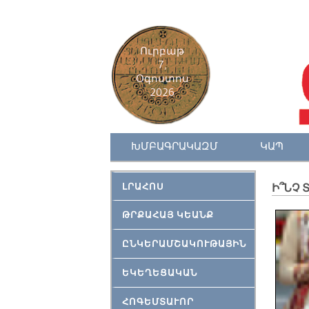
Ուրբաթ
7,
Օգոստոս
2026
ԽՄԲԱԳՐԱԿԱԶՄ
ԿԱՊ
ԼՐԱՀՈՍ
Ի՞ՆՉ 
ԹՐՔԱՀԱՅ ԿԵԱՆՔ
ԸՆԿԵՐԱՄՇԱԿՈՒԹԱՅԻՆ
ԵԿԵՂԵՑԱԿԱՆ
ՀՈԳԵՄՏԱՒՈՐ