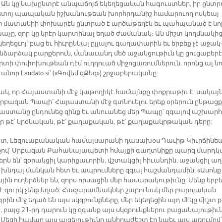
 Ան կը նա­խընտ­րէ ան­պա­ճոյճ ե­կե­ղե­ցա­կան հա­գուստ­ներ, իր ընտ­ր
յե­տոյ պա­պա­կան իշ­խա­նու­թեան խորհր­դա­նիշ հա­մա­րուող ոս­կեայ
ի մա­տա­նիի փո­խա­րէն ընտ­րած է ար­ծա­թե­ղէն եւ պահ­պա­նած է նո
խա­չը, զոր կը կրէր կար­տի­նալ ե­ղած ժա­մա­նակ։ Ան միշտ կողմ­նա­կից
կե­ղեց­ւոյ՝ բաց եւ հիւ­րըն­կալ ըլ­լա­լու գա­ղա­փա­րին եւ եր­բեք չէ ա­ջակ
­ձար­ձակ բար­քե­րուն, մա­նա­ւանդ մեծ ա­ջակ­ցու­թիւն կը ցու­ցա­բե­րէ
որ­տի փո­փո­խու­թեան դէմ ուղ­ղուած մի­ջո­ցա­ռում­նե­րուն, ո­րոնց ալ նո
ա­նոր Laudato si’ («Գո­վեմ զՔեզ») շրջա­բե­րա­կա­նը:
կ, որ Հա­յաս­տա­նի մէջ կա­թո­ղի­կէ հա­մայն­քը փոք­րա­թիւ է, սա­կայ
րբա­զան Պա­պի՝ Հա­յաս­տա­նի մէջ գտնուե­լու ե­րեք օ­րե­րուն ըն­թաց­ք
յաս­տա­նը ըն­դու­նեց զինք եւ ա­նուա­նեց մեր Պա­պը՝ զգա­լով աշ­խար­
ր թէ՛ կրօ­նա­կան, թէ՛ քա­ղա­քա­կան, թէ՛ քա­ղա­քակր­թա­կան դե­րը:
էտ, Լե­զուա­բա­նա­կան հա­մալ­սա­րա­նի դա­սա­խօս Դա­ւիթ Կիւր­ճի­նե
քով՝ Սրբա­զան Քա­հա­նա­յա­պե­տի հմայ­քի գաղտ­նի­քը պարզ մարդ­կ
լերն են՝ զօ­րակ­ցիլ կա­րի­քա­ւո­րին, վշտակ­ցիլ հի­ւան­դին, ա­ջակ­ցիլ աղ
 խնդալ ման­կան հետ եւ ապ­րում­նե­րը զգալ հաշ­ման­դա­մին: «Ա­սոնք
յին ու­ղերձ­ներ են, զորս որ­սա­ցին մեր հա­սա­րա­կու­թիւ­նը: Մենք եր­բե
է զուրկ չենք ե­ղած: Հա­զա­րա­մեակ­ներ շա­րու­նակ մեր բա­րո­յա­կան
րին մէջ ե­ղած են այս սկզբունք­նե­րը, մեր ե­կե­ղե­ցին այդ մէ­կը միշտ 
, բայց 21-րդ դա­րուն կը զգանք այս սկզբունք­նե­րու բա­ցա­կա­յու­թիւ­
 Մե­զի հա­մար այս այ­ցե­լու­թիւ­նը անհ­րա­ժեշտ էր նաեւ այս ա­ռու­մով՝