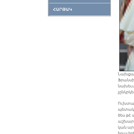
ՀԱՐԹԱԿ
Նախ­քան
Ֆրան­սի
նա­խե­ւա
չընկր­կե
Ուխ­տագ­
պե­տա­կ
ծես թէ ա
աշ­խար­
կան ար­ժ
հրա­ւի­ր