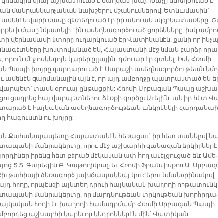
ւ կռնա­կին վրայ աշ­խա­տուած է ծաղ­կած խաչ: Խա­չը ստեղ­ծուած է
կան ման­րան­կար­չա­կան նախ­շե­րու մշա­կում­նե­րով: Ետ­նա­մա­սին՝
 ա­մե­նէն վա­րի մա­սը զե­տե­ղուած էր իր ա­նուան սկզբնա­տա­ռե­րը: Շ
ր­քե­ւի մա­սը նկա­տե­լի էին ա­սեղ­նա­գոր­ծուած ցո­րեն­նե­րը, իսկ ամ­բո
տի վեր­նա­մա­սի կտո­րը ու­ղար­կուած էր Վա­տի­կա­նէն, քա­նի որ ինչ­
­նա­գէտ­նե­րը խոս­տո­վա­նած են, Հա­յաս­տա­նի մէջ նման բարձր ո­րա
 ո­րուն մէջ ոս­կե­գոյն կա­րեր ըլ­լա­յին, դժուար էր գտնել: Իսկ Հռո­մի
ն Պա­պի խոյ­րը զար­դա­րուած է Մա­րա­շի ա­սեղ­նա­գոր­ծու­թեան նմոյ
Եւ ա­մե­նէն զար­մա­նա­լին այն է, որ այդ ամ­բող­ջը պատ­րաս­տած են ե
 վար­պետ՝ տասն օ­րուայ ըն­թաց­քին: Հռո­մի Սրբա­զան Պա­պը աշ­խա
ցու­ցադ­րեց հայ վար­պետ­նե­րու ձեռ­քի գոր­ծը։ Ա­ւե­լի՛ն, ան իր հետ Վ
տա­րած է հայ­կա­կան ա­սեղ­նա­գոր­ծու­թեան անկրկ­նե­լի զար­դա­նա
ող հա­գուստն ու խոյ­րը:
ն Քա­հա­նա­յա­պե­տը Հա­յաս­տա­նէն հե­ռա­ցաւ՝ իր հետ տա­նե­լով ն
տա­պա­նի ման­րա­կեր­տը, ո­րու մէջ աշ­խար­հի զա­նա­զան եր­կիր­նե­րէ 
որ­դի­ներ ի­րենց հետ բե­րած մէ­կա­կան ափ հող ա­ւել­ցու­ցած են: Ա­մե­
յոց Տ.Տ. Գա­րե­գին Բ. Կա­թո­ղի­կո­սը եւ Հռո­մի Ֆրան­սիս­քոս Ա. Սրբա­
իւ­թա­հիա­յի ձե­ռա­գործ յախ­ճա­պա­կեայ կու­ժե­րու նմա­նօ­րի­նա­կով
այդ հո­ղը, որ­պէս­զի այն­տեղ դրուի հայ­կա­կան խա­ղո­ղի որ­թա­տուն­կ
 տա­պա­նի ման­րա­կեր­տը, որ մարդ­կու­թեան փրկու­թեան խորհր­դա­
 հայ­կա­կան հո­ղի եւ խա­ղո­ղի հա­մադր­մամբ Հռո­մի Սրբա­զան Պա­պի
բոր­դեց աշ­խար­հի կա­րե­ւոր կեդ­րոն­նե­րէն մին՝ Վա­տի­կան: