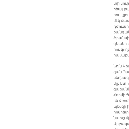
տի նուի
րեալ քան
րու, լքո
մէկ մա­ս
դժուա­ր
քան­դա­
Ֆրան­սի
գեա­նի ա
րու կող­
հա­ւա­ք
Նոյն Կի
զան Պա­
սեղ­նա­
մը: Ա­տո
զա­բան­
Հռո­մի Պ
են Հռո­
պէս­զի ի
րով­հե­տ
նախշ մը,
Սրբա­զա