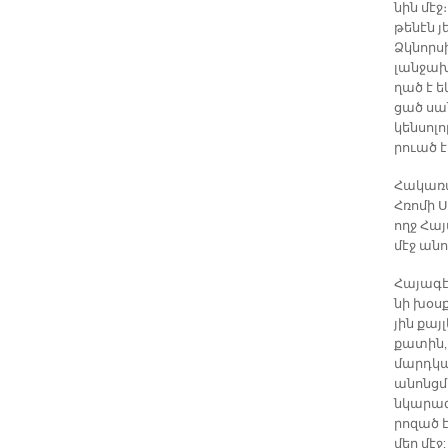
նին մէջ։
թե­նէն 
Ձկնոր­ս
լան­ջա­
ղած է ե­
ցած սան
կեն­սո­լ
րուած է 
Հա­կա­ռա
Հռո­մի Ս
ողջ Հա­
մէջ ա­նո
Հա­յա­գ
նի խօս­
յին քայ­
քա­տին,
մարդ­կա­
ա­նոնց­մ
նկա­րագ­
րո­զած է
մեր մէջ: