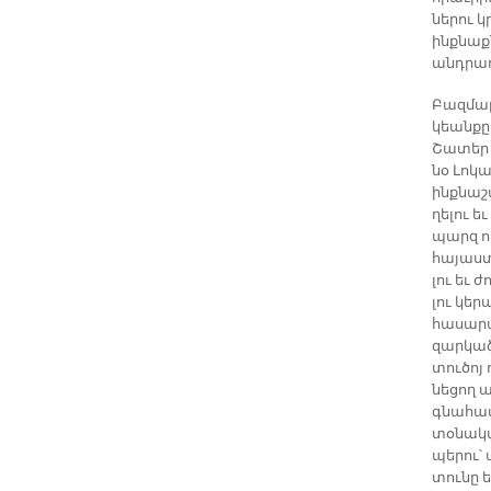
նե­րու կ
ինք­նաքն
անդ­րա­դ
Բազ­մա­թ
կեան­քը 
Շա­տեր 
նօ Լո­կա
ինք­նա­շ
ղե­լու ե
պարզ ու
հա­յաս­
լու եւ 
լու կեր­
հա­սա­ր
զար­կած
տու­ծոյ 
նե­ցող 
գնա­հա­
տօ­նա­կ
պե­րու՝
տու­նը 