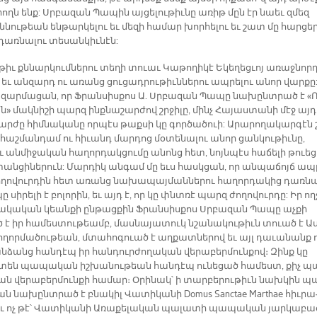
րողն ենք: Սրբա­զան Պա­պին այ­ցե­լու­թիւ­նը ա­ռիթ մըն էր նաեւ զմեզ
­նու­թեան են­թար­կե­լու եւ մե­զի հա­մար խոր­հե­լու եւ շատ մը հար­ցե­
առ­նա­լու տե­սան­կիւ­նէն:
իւ քննար­կում­նե­րու տե­ղի տուաւ Կա­թո­ղի­կէ Ե­կե­ղեց­ւոյ ա­ռաջ­նոր­
եւ ան­զարդ ու ա­ռանց ցու­ցադ­րու­թիւն­նե­րու ապ­րե­լու ա­նոր վար­քը
զար­մա­ցան, որ Ֆրան­սիս­քոս Ա. Սրբա­զան Պա­պը նա­խընտ­րած է «Ռ
ն» մակ­նի­շի պարզ ինք­նա­շար­ժով շրջի­լը, մինչ Հա­յաս­տա­նի մէջ այդ
ար­ժը հիմ­նա­կա­նը որ­պէս թաք­սի կը գոր­ծա­ծուի: Ա­րա­րո­ղա­կար­գէն 
ւ հաշ­ման­դամ ու հի­ւանդ մար­դոց մօ­տե­նա­լու ա­նոր ցան­կու­թիւ­նը,
 ան­մի­ջա­կան հա­ղոր­դակ­ցու­մը ա­նոնց հետ, նոյն­պէս հա­ճե­լի թուե­
տան­ցի­նե­րուն: Մար­դիկ ան­գամ մը եւս հասկ­ցան, որ ան­պա­ճոյճ ապ­
ժո­ղո­վուր­դին հետ ա­ռանց նա­խա­պայ­ման­նե­րու հա­ղոր­դա­կից դառ­ն
պը սի­րե­լի է բո­լո­րին, եւ այդ է, որ կը փնտռէ պարզ ժո­ղո­վուր­դը: Իր ող
ա­կա­կան կեան­քի ըն­թաց­քին Ֆրան­սիս­քոս Սրբա­զան Պա­պը աչ­քի
 է իր հա­մես­տու­թեամբ, մաս­նա­յա­տուկ նշա­նա­կու­թիւն տուած է Աս
ո­ղոր­մա­ծու­թեան, մտա­հո­գուած է աղ­քատ­նե­րով եւ այլ դա­ւա­նանք ո
ան­ձանց հան­դէպ իր հան­դուր­ժո­ղա­կան վե­րա­բեր­մուն­քով։ Զինք կը
տեն պա­պա­կան իշ­խա­նու­թեան հան­դէպ ու­նե­ցած հա­մեստ, քիչ պ
ան վե­րա­բեր­մուն­քի հա­մար։ Օ­րի­նակ՝ ի տար­բե­րու­թիւն նախ­կին պ
 ան նա­խընտ­րած է բնա­կիլ Վա­տի­կա­նի Domus Sanctae Marthae հիւ­րա
եւ ոչ թէ՝ Վա­տի­կա­նի Ա­ռա­քե­լա­կան պա­լա­տի պա­պա­կան յար­կա­բա