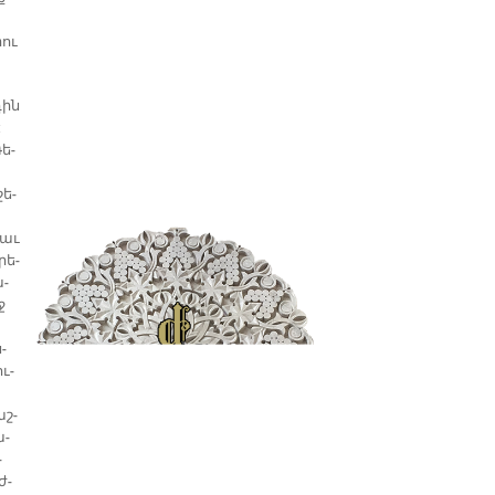
րու
դին
:
ե­
շե­
ցաւ
րե­
ա­
ջ
­
ւ­
աշ­
ա­
­
ժ­