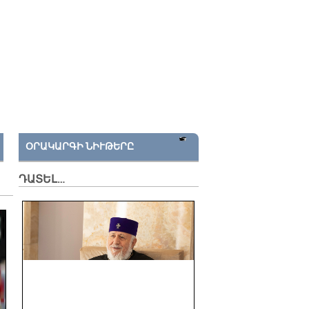
ՕՐԱԿԱՐԳԻ ՆԻՒԹԵՐԸ
ԴԱՏԵԼ…