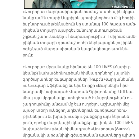
«Աու­րո­րա» մար­դա­սի­րա­կան հա­մաշ­խար­հա­յին մրցա­
նա­կը ա­մէն տա­րի Ապ­րի­լին պի­տի շնոր­հուի մէկ հո­գիի
եւ ընտ­րուած թեկ­նա­ծուն կը ստա­նայ 100 հա­զար ա­մե­
րի­կեան տո­լա­րի պար­գեւ եւ նուի­րա­տուու­թեան
շղթան շա­րու­նա­կե­լու հնա­րա­ւո­րու­թիւն՝ 1 մի­լիառ ա­մե­
րի­կեան տո­լա­րի դրա­մաշ­նոր­հի ներ­կա­յաց­նե­լով ի­րեն
ո­գեշն­չած մար­դա­սի­րա­կան կազ­մա­կեր­պու­թիւն­նե­
րուն:
«Աու­րո­րա» մրցա­նա­կը հիմ­նած են 100 LIVES (Հարիւր
կեանք) նա­խա­ձեռ­նու­թեան հիմ­նա­դիր­նե­րը՝ յայտ­նի
գոր­ծա­րար­ներ եւ բա­րե­րար­ներ Ռու­բէն Վար­դա­նեանն
ու Նու­պար Ա­ֆէ­յեա­նը եւ Նիւ Եոր­քի «Քար­նե­կի» հիմ­
նադ­րա­մի նա­խա­գահ Վար­դան Գրի­գո­րեա­նը: Ա­մէ­նա­
մեայ այս մրցա­նա­կը ստեղծուած է մարդ­կու­թեան ու­
շադ­րու­թիւ­նը ան­գամ մը եւս ուղ­ղե­լու աշ­խար­հի մէջ
այ­սօր տե­ղի ու­նե­ցող ա­ղէտ­նե­րուն եւ ոճ­րա­գոր­ծու­
թիւն­նե­րուն եւ խրա­խու­սե­լու ջա­նքե­րը այն հե­րոս­նե­
րուն, ո­րոնք մարդ­կա­յին կեան­քեր կը փրկեն: 100 LIVES
նա­խա­ձեռ­նու­թեան հիմ­նադ­րած «Աու­րո­րա» (Aurora)
մրցա­նա­կի ար­ձա­նի­կի գծագ­րա­կան պատ­կե­րը պի­տի