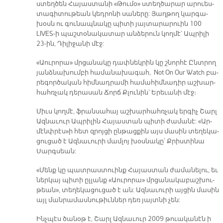
ստեղ­ծեն Հա­յաս­տա­նի «Թու­մօ» ստեղ­ծա­րար ա­րուես­
տա­գի­տու­թեան կեդ­րո­նի սա­նե­րը: Յաղ­թող կար­գա­
խօսն ու գու­նապ­նա­կը պի­տի յայ­տա­րա­րուին 100
LIVES-ի պաշ­տօ­նա­կա­տար ան­ձե­րուն կող­մէ՝ Ապ­րի­լի
23-ին, Դի­լի­ջա­նի մէջ:
«Աու­րո­րա» մրցա­նա­կը դափ­նեկ­րին կը շնոր­հէ Ընտ­րող
յանձ­նա­խում­բի հա­մա­նա­խա­գահ, Not On Our Watch բա­
րե­գոր­ծա­կան հիմ­նադ­րա­մի հա­մա­հիմ­նա­դիր աշ­խար­
հահռչակ դե­րա­սան Ճորճ Քլու­նին՝ Ե­րե­ւա­նի մէջ։
Միւս կող­մէ, ֆրան­սա­հայ աշ­խար­հահռ­չակ եր­գիչ Շարլ
Ազ­նա­ւուր Ապ­րի­լին Հա­յաս­տան պի­տի ժա­մա­նէ: «Ար­
մէնփ­րէս»ի հետ զրոյ­ցի ըն­թաց­քին այս մա­սին տե­ղե­կա­
ցու­ցած է Ազ­նա­ւու­րի մամ­լոյ խօս­նա­կը՝ Քրիս­տի­նա
Սարգ­սեան:
«Մենք կը պատ­րաս­տուինք Հա­յաս­տան ժա­մա­նե­լու, եւ
ներ­կայ պի­տի ըլ­լանք «Աու­րո­րա» մրցա­նա­կա­բաշ­խու­
թեան», տե­ղե­կա­ցու­ցած է ան: Ազ­նա­ւու­րի այ­ցին մա­սին
այլ ման­րա­մաս­նու­թիւն­ներ դեռ յայտ­նի չեն:
Ինչպէս ծանօթ է, Շարլ Ազ­նա­ւուր 2009 թուա­կա­նէն ի