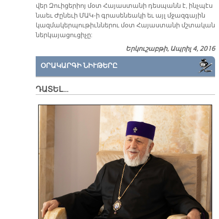
վեր Զուի­ցե­րիոյ մօտ Հա­յաս­տա­նի դես­պանն է, ինչ­պէս
նաեւ Ժը­նե­ւի ՄԱԿ-ի գրա­սե­նեա­կի եւ այլ մջազ­գա­յին
կազ­մա­կեր­պու­թիւն­նե­րու մօտ Հա­յաս­տա­նի մշտա­կան
ներ­կա­յա­ցու­ցի­չը:
Երկուշաբթի, Ապրիլ 4, 2016
ՕՐԱԿԱՐԳԻ ՆԻՒԹԵՐԸ
ԴԱՏԵԼ…