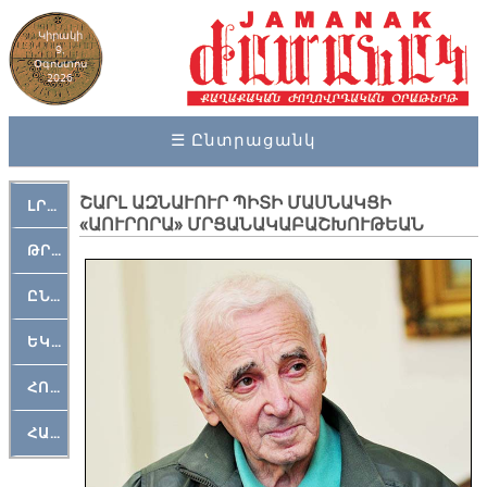
Կիրակի
9,
Օգոստոս
2026
☰ Ընտրացանկ
ՇԱՐԼ ԱԶՆԱՒՈՒՐ ՊԻՏԻ ՄԱՍՆԱԿՑԻ
ԼՐԱՀՈՍ
«ԱՈՒՐՈՐԱ» ՄՐՑԱՆԱԿԱԲԱՇԽՈՒԹԵԱՆ
ԹՐՔԱՀԱՅ ԿԵԱՆՔ
ԸՆԿԵՐԱՄՇԱԿՈՒԹԱՅԻՆ
ԵԿԵՂԵՑԱԿԱՆ
ՀՈԳԵՄՏԱՒՈՐ
ՀԱՐԹԱԿ