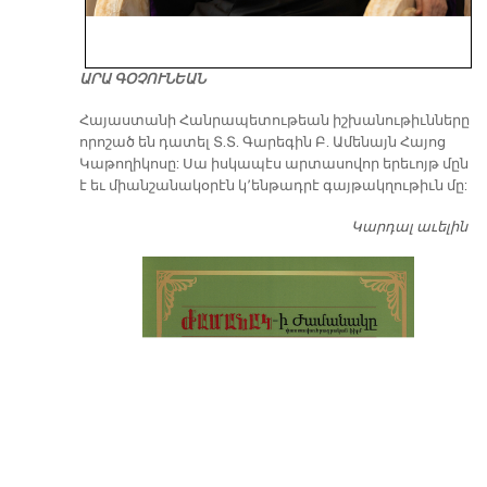
ԱՐԱ ԳՕՉՈՒՆԵԱՆ
​Հայաստանի Հանրապետութեան իշխանութիւնները
որոշած են դատել Տ.Տ. Գարեգին Բ. Ամենայն Հայոց
Կաթողիկոսը: Սա իսկապէս արտասովոր երեւոյթ մըն
է եւ միանշանակօրէն կ՚ենթադրէ գայթակղութիւն մը:
Կարդալ աւելին
Դ