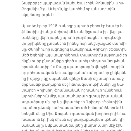
Տար­բեր չէ պա­րա­գան նաեւ Եա­ւէ­րին Քո­նա­քին՝ Սիս-
Քո­զա­նի մէջ… Ա­ւե­լի՛ն, կը կար­ծեմ որ ան ա­ղէտին
սկզբնաղ­բիւրն է։
Այս­տեղ էր որ 1918-ի սկիզ­բը պի­տի բերուէր Եա­ւէր է­
ֆեն­տիի դիա­կը։ Հռիփ­սի­մէն ան­մի­ջա­պէս իր վեց զա­
ւակ­նե­րը վե­րի յար­կը պի­տի բարձ­րաց­նէր, որ­պէս­զի
փոք­րիկ­նե­րը չտես­նէին ի­րենց հօր անշն­չա­ցած մար­մի­
նը։ Շնոր­հիւ իր ազ­դե­ցիկ կա­պե­րուն, Գրի­գոր է­ֆեն­տին
Մեծ Ե­ղեռ­նի այս տա­րի­նե­րուն փաս­տօ­րէն յա­ջո­ղած էր
ինքն ու իր ըն­տա­նի­քը զերծ պա­հել տե­ղա­հա­նու­թեան
հրա­մա­նա­գի­րէն։ Բայց պա­տե­րազ­մի վեր­ջին տա­րին
իթ­թի­հա­տա­կան կու­սակ­ցու­թեան ան­դամ իր ըն­կեր­նե­
րը ի վեր­ջոյ կը սպան­նեն զինք։ Քա­նի մը տա­րի ա­ռաջ
երբ Նանթ քա­ղա­քին մէջ հե­տա­զօ­տու­թիւն­ներ կը կա­
տա­րէի Կի­լի­կիոյ ֆրան­սա­կան իշ­խա­նու­թիւն­նե­րուն
ար­խիւ­նե­րուն մէջ, պա­տա­հա­բար գտայ ի­րա­ւա­կան
թղթած­րար մը, որ կը վե­րա­բե­րէր Գրի­գոր է­ֆեն­տիին
սպա­նու­թեամբ ամ­բաս­տա­նուած հինգ ան­ձե­րուն։ Ա­
նոնց­մէ մէ­կը Սիս-Քո­զա­նի դա­տա­կան խոր­հուր­դին նա­
խա­գահն էր, իսկ միւսն ալ՝ քա­ղա­քա­պե­տու­թեան դի­
ւա­նա­կա­լը։ Ամ­բաս­տա­նեալ­նեը փա­խուս­տի մէջ էին,