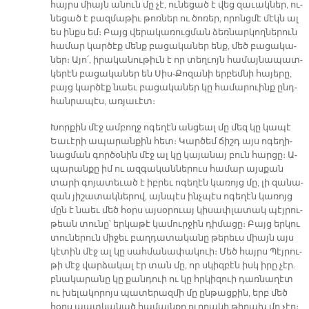
հայրս միայն ա­նուն մը չէ, ու­նե­ցած է վեց զա­ւակ­ներ, ու­
նե­ցած է բազ­մա­թիւ թոռ­ներ ու ծո­ռեր, ո­րոնց­մէ մէկն ալ
ես ինքս եմ։ Բայց վե­րա­կա­ռուց­ման ձեռ­նար­կող­նե­րուն
հա­մար կար­ծէք մենք բա­ցա­կա­ներ ենք, մեծ բա­ցա­կա­
ներ։ Ա­յո՛, ի­րա­կա­նու­թիւն է որ տեղ­ւոյն հա­մայ­նա­պատ­
կե­րէն բա­ցա­կա­ներ են Սիս-Քո­զա­նի եր­բեմ­նի հա­յե­րը,
բայց կար­ծէք նաեւ բա­ցա­կա­ներ կը հա­մա­րուինք ընդ­
հան­րա­պէս, առ­յա­ւէտ։
Խոր­քին մէջ ամ­բողջ ո­գե­ղէն ան­ցեալ մը մեզ կը կա­պէ
Եա­ւէ­րի ա­պա­րան­քին հետ։ Կար­ծեմ ճիշդ այս ո­գե­ղի­
նաց­ման գոր­ծօ­նին մէջ ալ կը կա­յա­նայ բուն հար­ցը։ Ա­
պա­րան­քը իմ ու ազ­գա­կան­նե­րուս հա­մար այս­քան
տա­րի գո­յա­տե­ւած է իբ­րեւ ո­գե­ղէն կա­ռոյց մը, լի զա­նա­
զան յի­շա­տակ­նե­րով, այն­պէս ինչ­պէս ո­գե­ղէն կա­ռոյց
մըն է նաեւ մեծ հօրս այ­սօ­րուայ կի­սափ­լա­տակ պէյ­րու­
թեան տու­նը՝ եր­կա­թէ կա­մուր­ջին դի­մա­ցը։ Բայց եր­կու
տու­նե­րուն մի­ջեւ բաղ­դա­տա­կա­նը թե­րեւս միայն այս
կէ­տին մէջ ալ կը սահ­մա­նա­փա­կուի։ Մեծ հայրս Պէյ­րու­
թի մէջ վար­ձա­կալ էր տան մը, որ սկիզ­բէն իսկ ի­րը չէր.
բնա­կա­րա­նը կը քան­դուի ու կը հրկի­զուի դառ­նա­ղէտ
ու խե­լա­կո­րոյս պա­տե­րազ­մի մը ըն­թաց­քին, երբ մեծ
հօրս պատ­կա­նած հա­մայն­քը ուղ­ղա­կի թի­րախ մը չէր։