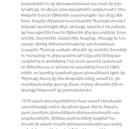
րա­կանգ­նէր ու կը վե­րա­թար­մա­նար այլ տան մը յի­շո­
ղու­թիւ­նը, որ միայն ա­նուղ­ղա­կիօ­րէն առըն­չուած է Սիս-
Քո­զա­նի Եա­ւէր է­ֆեն­տիի ա­պա­րան­քին։ Այս մէ­կը մեծ
հօրս՝ Խա­չիկ Մճրգեան-Եա­ւէ­րեա­նին Պէյ­րու­թի տունն է՝
եր­կա­թէ կա­մուր­ջին ճիշդ դի­մա­ցը։ Այս­տեղ է որ յա­ճախ
կը հա­ւա­քուէին Եա­ւէր է­ֆեն­տիի վեց զա­ւակ­նե­րը՝ Ե­րա­
նու­հին, Զա­րու­հին, Հայ­կու­հին, Խա­չի­կը, Մի­սա­քը եւ Նու­
պա­րը։ Ա­նոնց մե­ծա­մաս­նու­թիւ­նը այն ժա­մա­նակ
կ՚ապ­րէր Պէյ­րութ, յա­ճախ միա­սին կը տօ­նէին Զա­տիկն
ու Կա­ղան­դը ու շրջա­պա­տուած կ՚ըլ­լա­յին ի­րենց զա­
ւակ­նե­րով ու թոռ­նե­րով։ Իսկ տան պա­տէն կա­խուած
էր մե­ծա­ծա­ւալ ու գու­նա­ւոր պատ­կե­րը Եա­ւէր է­ֆեն­
տիին, որ կար­ծէք դար­ձած ըլ­լար ըն­տա­նե­կան ի­քոն մը։
Պէյ­րու­թը ձե­ւով մը Սիս-Քո­զա­նին տե­ղը ա­ռած էր, ըն­
տա­նե­կան բոյ­նը վառ կը մնար, բո­լո­րը միա­տեղ էին ու
կեան­քը հե­զա­սահ կը շա­րու­նա­կուէր։
1970-ա­կան թուա­կան­նե­րուն ծայր ա­ռած Լի­բա­նա­նի
պա­տե­րազ­մը ա­ղէտ մը պի­տի ըլ­լար մեր եւ ինչ­պէս
շատ-շա­տե­րու ըն­տա­նե­կան-գեր­դաս­տա­նա­յին այս
ապ­րե­լա­ձե­ւին։ Զի­նեալ բա­խում­նե­րը կա­ցի­նի հա­
րուած մը պի­տի տա­յին գեր­դաս­տա­նա­յին այս գոյնզ­