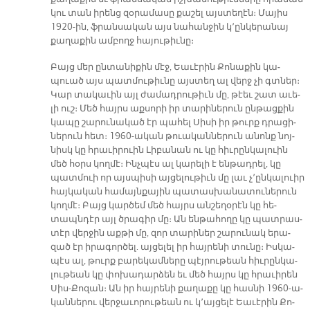
կու տան ի­րենց զօ­րա­մա­սը քա­շել այս­տե­ղէն։ Մա­յիս
1920-ին, ֆրան­սա­կան այս նա­հան­ջին կ՚ըն­կե­րա­նայ
քա­ղա­քին ամ­բողջ հա­յու­թիւ­նը։
Բայց մեր ըն­տա­նի­քին մէջ, Եա­ւէ­րին Քո­նա­քին կա­
պուած այս պատ­մու­թիւ­նը այս­տեղ ալ վերջ չի գտներ։
Կար տա­կա­ւին այլ ժա­մադ­րու­թիւն մը, թէեւ շատ ա­ւե­
լի ուշ։ Մեծ հայրս աք­սո­րի իր տա­րի­նե­րուն ըն­թաց­քին
կա­պը շա­րու­նա­կած էր պա­հել Սի­սի իր թուրք դրա­ցի­
նե­րուն հետ։ 1960-ա­կան թուա­կան­նե­րուն ա­նոնք նոյ­
նիսկ կը հրա­ւի­րուին Լի­բա­նան ու կը հիւ­րըն­կա­լուին
մեծ հօրս կող­մէ։ Ինչ­պէս ալ կա­րե­լի է են­թադ­րել, կը
պատ­մուի որ այս­պի­սի այ­ցե­լու­թիւն մը լաւ չ՚ըն­կա­լուիր
հայ­կա­կան հա­մայն­քա­յին պա­տաս­խա­նա­տու­նե­րուն
կող­մէ։ Բայց կար­ծեմ մեծ հայրս ան­շե­ղօ­րէն կը հե­
տապն­դէր այլ ծրա­գիր մը։ Ան են­թա­հո­ղը կը պատ­րաս­
տէր վեր­ջին աք­թի մը, զոր տա­րի­ներ շա­րու­նակ ե­րա­
զած էր ի­րա­գոր­ծել. այ­ցե­լել իր հայ­րե­նի տու­նը։ Իս­կա­
պէս ալ, թուրք բա­րե­կամ­նե­րը պէյ­րու­թեան հիւ­րըն­կա­
լու­թեան կը փո­խա­դար­ձեն եւ մեծ հայրս կը հրա­ւի­րեն
Սիս-Քո­զան։ Ան իր հայ­րե­նի քա­ղա­քը կը հաս­նի 1960-ա­
կան­նե­րու վեր­ջա­ւո­րու­թեան ու կ՚այ­ցե­լէ Եա­ւէ­րին Քո­