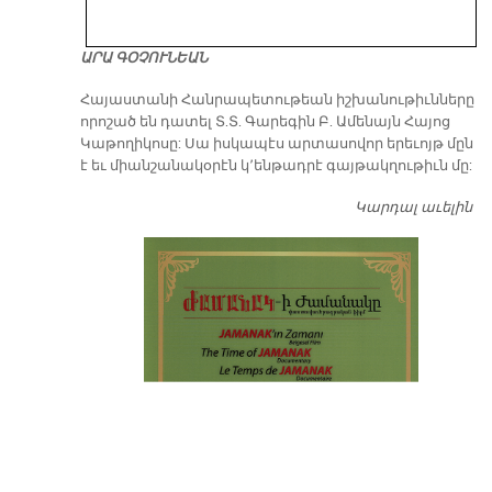
ԱՐԱ ԳՕՉՈՒՆԵԱՆ
​Հայաստանի Հանրապետութեան իշխանութիւնները
որոշած են դատել Տ.Տ. Գարեգին Բ. Ամենայն Հայոց
Կաթողիկոսը: Սա իսկապէս արտասովոր երեւոյթ մըն
է եւ միանշանակօրէն կ՚ենթադրէ գայթակղութիւն մը:
Կարդալ աւելին
Դ