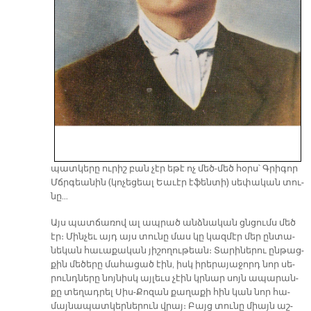
պատ­կե­րը ու­րիշ բան չէր ե­թէ ոչ մեծ-մեծ հօրս՝ Գրի­գոր
Մճրգեա­նին (կո­չե­ցեալ Եա­ւէր է­ֆեն­տի) սե­փա­կան տու­
նը…
Այս պատ­ճա­ռով ալ ապ­րած անձ­նա­կան ցնցումս մեծ
էր։ Մին­չեւ այդ այս տու­նը մաս կը կազ­մէր մեր ըն­տա­
նե­կան հա­ւա­քա­կան յի­շո­ղու­թեան։ Տա­րի­նե­րու ըն­թաց­
քին մե­ծե­րը մա­հա­ցած էին, իսկ ի­րե­րա­յա­ջորդ նոր սե­
րունդ­նե­րը նոյ­նիսկ այ­լեւս չէին կրնար սոյն ա­պա­րան­
քը տե­ղադ­րել Սիս-Քո­զան քա­ղա­քի հին կան նոր հա­
մայ­նա­պատ­կեր­նե­րուն վրայ։ Բայց տու­նը միայն աշ­