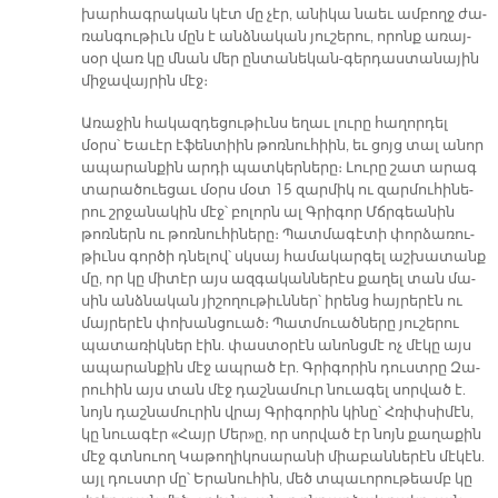
խար­հագ­րա­կան կէտ մը չէր, ա­նի­կա նաեւ ամ­բողջ ժա­
ռան­գու­թիւն մըն է անձ­նա­կան յու­շե­րու, ո­րոնք ա­ռայ­
սօր վառ կը մնան մեր ըն­տա­նե­կան-գեր­դաս­տա­նա­յին
մի­ջա­վայ­րին մէջ։
Ա­ռա­ջին հա­կազ­դե­ցու­թիւնս ե­ղաւ լու­րը հա­ղոր­դել
մօրս՝ Եա­ւէր է­ֆեն­տիին թոռ­նու­հիին, եւ ցոյց տալ ա­նոր
ա­պա­րան­քին ար­դի պատ­կեր­նե­րը։ Լու­րը շատ ա­րագ
տա­րա­ծուե­ցաւ մօրս մօտ 15 զար­միկ ու զար­մու­հի­նե­
րու շրջա­նա­կին մէջ՝ բո­լորն ալ Գրի­գոր Մճրգեա­նին
թոռ­ներն ու թոռ­նու­հի­նե­րը։ Պատ­մա­գէ­տի փոր­ձա­ռու­
թիւնս գոր­ծի դնե­լով՝ սկսայ հա­մա­կար­գել աշ­խա­տանք
մը, որ կը մի­տէր այս ազ­գա­կան­նե­րէս քա­ղել տան մա­
սին անձ­նա­կան յի­շո­ղու­թիւն­ներ՝ ի­րենց հայ­րե­րէն ու
մայ­րե­րէն փո­խան­ցուած։ Պատ­մուած­նե­րը յու­շե­րու
պա­տա­ռիկ­ներ էին. փաս­տօ­րէն ա­նոնց­մէ ոչ մէ­կը այս
ա­պա­րան­քին մէջ ապ­րած էր. Գրի­գո­րին դուստ­րը Զա­
րու­հին այս տան մէջ դաշ­նա­մուր նուա­գել սոր­ված է.
նոյն դաշ­նա­մու­րին վրայ Գրի­գո­րին կի­նը՝ Հռիփ­սի­մէն,
կը նուա­գէր «Հայր Մե­ր»ը, որ սոր­ված էր նոյն քա­ղա­քին
մէջ գտնուող Կա­թո­ղի­կո­սա­րա­նի միա­բան­նե­րէն մէ­կէն.
այլ դուստր մը՝ Ե­րա­նու­հին, մեծ տպա­ւո­րու­թեամբ կը