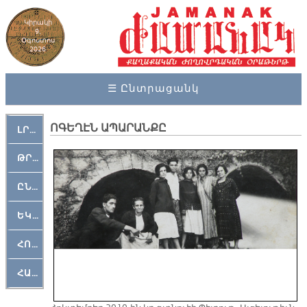
Կիրակի
9,
Օգոստոս
2026
☰ Ընտրացանկ
Ո­ԳԵ­ՂԷՆ Ա­ՊԱ­ՐԱՆ­ՔԸ
ԼՐԱՀՈՍ
ԹՐՔԱՀԱՅ ԿԵԱՆՔ
ԸՆԿԵՐԱՄՇԱԿՈՒԹԱՅԻՆ
ԵԿԵՂԵՑԱԿԱՆ
ՀՈԳԵՄՏԱՒՈՐ
ՀԱՐԹԱԿ