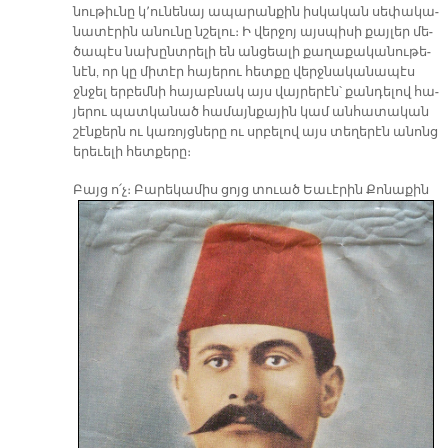
նու­թիւ­նը կ՚ու­նե­նայ ա­պա­րան­քին իս­կա­կան սե­փա­կա­
նա­տէ­րին ա­նու­նը նշե­լու։ Ի վեր­ջոյ այս­պի­սի քայ­լեր մե­
ծա­պէս նա­խընտ­րե­լի են ան­ցեա­լի քա­ղա­քա­կա­նու­թե­
նէն, որ կը մի­տէր հա­յե­րու հետ­քը վերջ­նա­կա­նա­պէս
ջնջել եր­բեմ­նի հա­յաբ­նակ այս վայ­րե­րէն՝ քան­դե­լով հա­
յե­րու պատ­կա­նած հա­մայն­քա­յին կամ ան­հա­տա­կան
շէն­քերն ու կա­ռոյց­նե­րը ու սրբե­լով այս տե­ղե­րէն ա­նոնց
ե­րե­ւե­լի հետ­քե­րը։
Բայց
ո՛չ։ Բա­րե­կա­միս ցոյց տուած Եա­ւէ­րին Քո­նա­քին