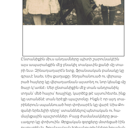
Ըն­տա­նի­քին միւս ան­դամ­նե­րը պի­տի շա­րու­նա­կէին
այս ա­պա­րան­քին մէջ բնա­կիլ տա­կա­ւին քա­նի մը տա­
րի եւս։ Զի­նա­դա­դա­րէն ետք, ֆրան­սա­կան բա­նա­կը կը
գրա­ւէ նաեւ Սիս քա­ղա­քը։ Տե­ղա­հա­նուած ու վե­րապ­
րած հա­յե­րը կը վե­րա­դառ­նան այս­տեղ ու նոր կեանք մը
ծայր կ՚առ­նէ։ Մեր ըն­տա­նի­քին մէջ տան անդ­րա­նիկ
տղան՝ մեծ հայրս՝ Խա­չի­կը, կար­ծէք թէ այ­սու­հե­տեւ ինք
կը ստանձ­նէ տան ե­րէ­ցի պաշ­տօ­նը։ Ինքն է որ այդ տա­
րի­նե­րուն սպան­նուած հօր փո­խա­րէն կը վա­րէ Սիս-Քո­
զա­նի ե­րե­ւե­լիի դե­րը՝ ստանձ­նե­լով պե­տա­կան ու հա­
մայն­քա­յին պաշ­տօն­ներ։ Բայց ժա­մա­նակ­նե­րը թա­
ւագ­լոր կը փո­խուին։ Թրքա­կան զօր­քե­րը մօ­տե­ցած էին
քա­ղա­քին եւ ֆրան­սա­կան իշ­խա­նու­թիւն­նե­րը հրա­ման