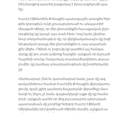
Մէկ խօս­քով այս­տեղ բա­ցա­կայ է ի­րա­ւազր­կու­մի պա­
հը։
Եա­ւէր է­ֆեն­տիին Քո­նա­քին պա­րա­գա­յին ա­ռա­ջին հեր­
թին գո­յու­թիւն ու­նի չլու­սա­բա­նուած ու ան­պա­տիժ
մնա­ցած ո­ճի­րը, որ մեր ըն­տա­նի­քին հա­ւա­քա­կան յի­շո­
ղու­թիւ­նը կը կա­պէ այս տան հետ։ Կայ նաեւ ընդ­հա­
նուր տե­ղա­հա­նու­թիւն մը, որ վերջ­նա­կա­նա­պէս կը խզէ
նիւ­թա­կան կա­պը մեր ըն­տա­նի­քին ու այս ա­պա­րան­
քին մի­ջեւ։ Ո­ճիրն ու խզու­մը կը կար­ծեմ այլ հան­գա­
մանք մը կու տան ամ­բողջ հար­ցին. այն­քան որ խլուած
հայ­րե­նի տու­նը, հա­կա­ռակ տաս­նա­մեակ­նե­րու թա­ւա­
լու­մին, կը դառ­նայ ա­նար­դա­րու­թեան մը խորհր­դա­նի­
շը։
Հե­տե­ւա­բար, ինձ եւ վստա­հա­բար նաեւ շատ մը ազ­
գա­կան­նե­րուս հա­մար Եա­ւէ­րին Քո­նա­քին վե­րա­կա­ռու­
ցու­մը, զայն շքեղ պան­դոկ-ճա­շա­րա­նի վե­րա­ծե­լը մաս­
նա­կի եւ ին­չու չէ նաեւ գայ­թակ­ղա­լի աքթ մը կը հա­մա­
րուի, այն­քան ա­տեն որ մեզ բա­ւա­րա­րող պե­տա­կան
պա­տաս­խան մը չու­նինք Գրի­գոր Եա­ւէր է­ֆեն­տի
Մճրգեա­նին դէմ գոր­ծուած ո­ճի­րին մա­սին, այն­քան ա­