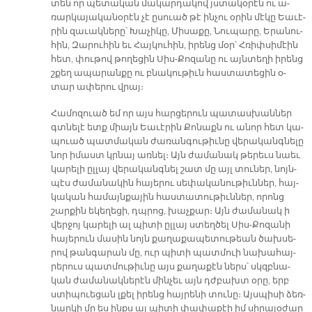
տեն որ պե­տա­կան մա­կար­դա­կով յստա­կօ­րէն ու ա­
ռար­կա­յա­կա­նօ­րէն չէ ը­սուած թէ ին­չու օ­րին մէ­կը Եա­ւէ­
րին զա­ւակ­նե­րը՝ Խա­չի­կը, Մի­սա­քը, Նու­պա­րը, Ե­րա­նու­
հին, Զա­րու­հին եւ Հայ­կու­հին, ի­րենց մօր՝ Հռիփ­սի­մէին
հետ, փու­թով թո­ղե­ցին Սիս-Քո­զա­նը ու այն­տե­ղի ի­րենց
շքեղ ա­պա­րան­քը ու բնա­կու­թիւն հաս­տա­տե­ցին օ­
տար ա­փե­րու վրայ։
Հա­մո­զուած եմ որ այս հար­ցե­րուն պա­տաս­խան­ներ
գտնե­լէ ետք միայն Եա­ւէ­րին Քո­նաքն ու ա­նոր հետ կա­
պուած պատ­մա­կան ժա­ռան­գու­թիւ­նը վե­րա­կանգ­նե­լը
նոր ի­մաստ կրնայ առ­նել։ Այն ժա­մա­նակ թե­րեւս նաեւ
կա­րե­լի ըլ­լայ վե­րա­կանգ­նել շատ մը այլ տու­ներ, նոյն­
պէս ժա­մա­նա­կին հա­յե­րու սե­փա­կա­նու­թիւն­ներ, հայ­
կա­կան հա­մայն­քա­յին հաս­տա­տու­թիւն­ներ, ո­րոնց
շար­քին ե­կե­ղե­ցի, դպրոց, խաչ­քար։ Այն ժա­մա­նակ ի
վեր­ջոյ կա­րե­լի ալ պի­տի ըլ­լայ ստեղ­ծել Սիս-Քո­զա­նի
հա­յե­րուն մա­սին նոյն քա­ղա­քա­պե­տու­թեան ծախ­սե­
րով թան­գա­րան մը, ուր պի­տի պատ­մուի նա­խա­հայ­
րե­րուս պատ­մու­թիւ­նը այս քա­ղա­քէն ներս՝ սկզբնա­
կան ժա­մա­նակ­նե­րէն մին­չեւ այն դժբախտ օ­րը, երբ
ստի­պուե­ցան լքել ի­րենց հայ­րե­նի տու­նը։ Այս­պի­սի ձեռ­
նար­կի մը ես ինքս ալ պի­տի փա­փա­քէի իմ սի­րա­յօ­ժար