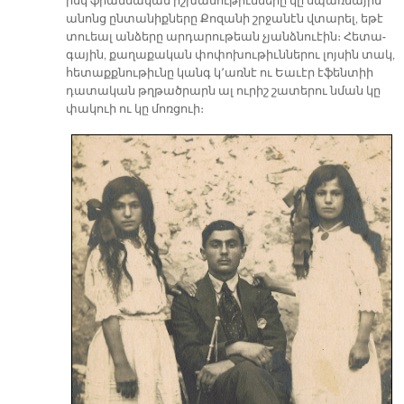
իսկ ֆրան­սա­կան իշ­խա­նու­թիւն­նե­րը կը սպառ­նա­յին
ա­նոնց ըն­տա­նիք­նե­րը Քո­զա­նի շրջա­նէն վտա­րել, ե­թէ
տուեալ ան­ձե­րը ար­դա­րու­թեան չյանձ­նուէին։ Հե­տա­
գա­յին, քա­ղա­քա­կան փո­փո­խու­թիւն­նե­րու լոյ­սին տակ,
հե­տաքք­նու­թիւ­նը կանգ կ՚առ­նէ ու Եա­ւէր է­ֆեն­տիի
դա­տա­կան թղթածրարն ալ ու­րիշ շա­տե­րու նման կը
փա­կուի ու կը մոռ­ցուի։