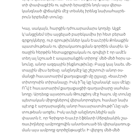
տի փա­փա­քէին ու պի­տի ե­րա­զէին նոյն այս վե­րա­
կանգ­նած վի­ճա­կին մէջ տես­նել ի­րենց նա­խա­հայ­րե­
րուն եր­բեմ­նի տու­նը։
Կայ, սա­կայն, հար­ցին դժուա­րա­մարս կող­մը։ Աչ­քէ
կ՚անցը­նեմ Սիս այ­ցե­լած բա­րե­կա­միս իր հետ բե­րած
գրքոյկ­նե­րը, ուր գրու­թիւն­ներ կան Եա­ւէ­րին Քո­նա­քին
պատ­մու­թեան ու վե­րա­կա­ռուց­ման գոր­ծին մա­սին։ Ա­
ռա­ջին հեր­թին հե­տաքրք­րա­կան ու գո­վե­լի է որ ա­մէն
տեղ ալ նշուած է ա­պա­րան­քին տի­րոջ՝ մեծ-մեծ հօրս ա­
նու­նը, ա­նոր ազ­գա­յին ինք­նու­թիւ­նը։ Բայց կայ նաեւ մե­
տայ­լին միւս ե­րե­սը. ա­նընդ­մէջ կը շեշ­տուի ա­նոր օս­
ման­ցի հա­ւա­տա­րիմ քա­ղա­քա­ցի մը ըլ­լա­լը, «եա­ւէ­ր»ի
տիտ­ղո­սին տի­րա­նա­լը։ Իսկ ի՞նչ կը նշա­նա­կէ այս մէ­կը։
Ո՞վ է հա­ւա­տա­րիմ քա­ղա­քա­ցիի գա­ղա­փա­րը սահ­մա­
նո­ղը։ Ար­դեօք այ­սօ­րուան Թուր­քիոյ մէջ հա­յու մը տու­նը
պե­տա­կան մի­ջոց­նե­րով վե­րա­նո­րո­գե­լու հա­մար նախ
պէտք է ար­դա­րաց­նել ա­նոր հա­ւա­րատ­մու­թի՞ւ­նը պե­
տու­թեան առ­ջեւ։ Իսկ ա­ւե­լի ա­նըն­դու­նե­լին այն
փաստն է, որ Գրի­գոր-Եա­ւէր է­ֆեն­տի Մճրգեա­նին շա­
ռա­ւիղ­նե­րը ամ­բող­ջո­վին ան­տե­սուած են վե­րա­կա­ռուց­
ման այս ամ­բողջ գոր­ծըն­թա­ցէն։ Ի վեր­ջոյ մեծ-մեծ