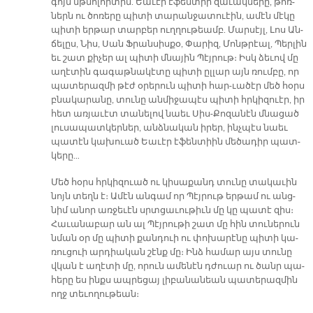
գոյն մթնո­լոր­տին. Եա­ւէր է­ֆեն­տիի զա­ւակ­նե­րը, թոռ­
ներն ու ծոռե­րը պի­տի տա­րան­ջա­տուէին, ա­մէն մէ­կը
պի­տի եր­թար տար­բեր ուղ­ղու­թեամբ. Մար­սէյլ, Լոս Ան­
ճե­լըս, Նիս, Սան Ֆրան­սիս­քօ, Փա­րիզ, Մոնթ­րէալ, Պեր­լին
եւ շատ քի­չեր ալ պի­տի մնա­յին Պէյ­րութ։ Իսկ ձե­ւով մը
ա­ղէտին գա­գաթ­նա­կէ­տը պի­տի ըլ­լար այն ռում­բը, որ
պա­տե­րազ­մի թէժ օ­րե­րուն պի­տի հա­ր-ւա­ծէր մեծ հօրս
բնա­կա­րա­նը, տու­նը ան­մի­ջա­պէս պի­տի հրկի­զուէր, իր
հետ առ­յա­ւէտ տա­նե­լով նաեւ Սիս-Քո­զա­նէն մնա­ցած
լու­սա­պատ­կեր­ներ, անձ­նա­կան ի­րեր, ինչ­պէս նաեւ
պա­տէն կա­խուած Եա­ւէր է­ֆեն­տիին մե­ծա­դիր պատ­
կե­րը…
Մեծ հօրս հրկի­զուած ու կի­սա­քանդ տու­նը տա­կա­ւին
նոյն տեղն է։ Ա­մէն ան­գամ որ Պէյ­րութ եր­թամ ու անց­
նիմ ա­նոր առ­ջե­ւէն սրտցա­ւու­թիւն մը կը պա­տէ զիս։
Հա­ւա­նա­բար ան ալ Պէյ­րու­թի շատ մը հին տու­նե­րուն
նման օր մը պի­տի քան­դուի ու փո­խա­րէ­նը պի­տի կա­
ռու­ցուի ար­դիա­կան շէնք մը։ Ինձ հա­մար այս տու­նը
վկան է ա­ղէ­տի մը, ո­րուն ա­մենէն դժուար ու ծանր պա­
հե­րը ես ինքս ապ­րե­ցայ լի­բա­նա­նեան պա­տե­րազ­մին
ողջ տե­ւո­ղու­թեան։