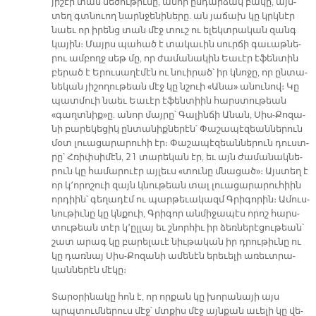
յի­շէր տան մե­ծու­թիւ­նը, ա­նոր ըն­դար­ձակ բա­կը, այն­
տեղ գտնուող նարն­ջե­նի­նե­րը. ան յա­ճախ կը կրկնէր
նաեւ որ ի­րենց տան մէջ տուշ ու ե­լեկտ­րա­կան զանգ
կա­յին։ Մայրս պա­հած է տա­կա­ւին սուր­ճի գա­ւաթ­նե­
րու ամ­բողջ սեթ մը, որ ժա­մա­նա­կին Եա­ւէր է­ֆեն­տին
բե­րած է Ե­րու­սա­ղէմէն ու նուի­րած՝ իր կնո­ջը, որ ըն­տա­
նե­կան յի­շո­ղու­թեան մէջ կը նշուի «Ա­նա» ա­նու­նով։ Կը
պատ­մուի նաեւ Եա­ւէր է­ֆեն­տիին հարս­տու­թեան
«գաղտ­նի­ք»ը. ա­նոր մայ­րը՝ Գա­լին­ճի Ա­նան, Սիս-Քո­զա­
նի բա­րե­կե­ցիկ ըն­տա­նիք­նե­րէն՝ Փա­շա­պէ­զեան­նե­րուն
մօտ լուա­ցա­րա­րու­հի էր։ Փա­շա­պէ­զեան­նե­րուն դուստ­
րը՝ Հռիփ­սի­մէն, 21 տա­րե­կան էր, եւ այն ժա­մա­նակ­նե­
րուն կը հա­մա­րուէր այ­լեւս «տու­նը մնա­ցա­ծ»։ Այս­տեղ է
որ կ՚ո­րո­շուի զայն կնու­թեան տալ լուա­ցա­րա­րու­հիին
որ­դիին՝ գե­ղա­դէմ ու պար­թե­ւա­կազմ Գրի­գո­րին։ Ա­մուս­
նու­թիւ­նը կը կնքուի, Գրի­գոր ան­մի­ջա­պէս ո­րոշ հարս­
տու­թեան տէր կ՚ըլ­լայ եւ շնոր­հիւ իր ձեռ­նե­րէ­ցու­թեան՝
շատ ա­րագ կը բա­րե­լա­ւէ նիւ­թա­կան իր դրու­թիւ­նը ու
կը դառ­նայ Սիս-Քո­զա­նի ա­մենէն ե­րե­ւե­լի ա­ռեւտ­րա­
կան­նե­րէն մէ­կը։
Տա­րօ­րի­նա­կը հոն է, որ որ­քան կը խո­րա­նա­յի այս
պրպտում­նե­րուս մէջ՝ մտքիս մէջ այն­քան ա­ւե­լի կը վե­