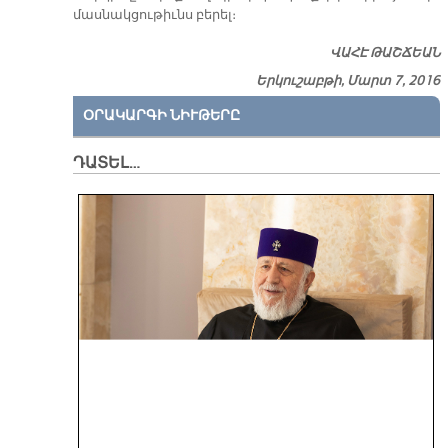
մաս­նակ­ցու­թիւնս բե­րե­լ։
ՎԱ­ՀԷ ԹԱՇ­ՃԵԱՆ
Երկուշաբթի, Մարտ 7, 2016
ՕՐԱԿԱՐԳԻ ՆԻՒԹԵՐԸ
ԴԱՏԵԼ…