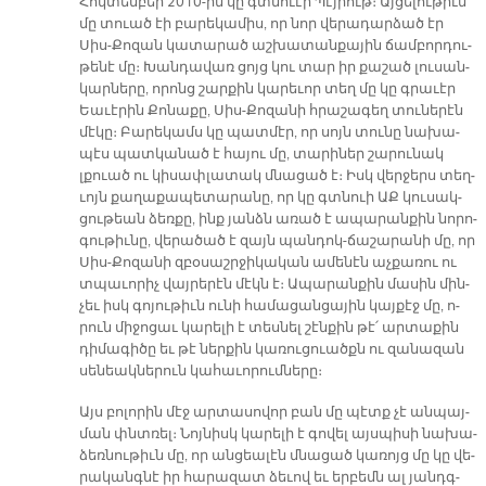
Հոկ­տեմ­բեր 2010-ին կը գտնուէի Պէյ­րութ։ Այ­ցե­լու­թիւն
մը տուած էի բա­րե­կա­միս, որ նոր վե­րա­դար­ձած էր
Սիս-Քո­զան կա­տա­րած աշ­խա­տան­քա­յին ճամ­բոր­դու­
թե­նէ մը։ Խան­դա­վառ ցոյց կու տար իր քա­շած լու­սան­
կար­նե­րը, ո­րոնց շար­քին կա­րե­ւոր տեղ մը կը գրա­ւէր
Եա­ւէ­րին Քո­նա­քը, Սիս-Քո­զա­նի հրա­շա­գեղ տու­նե­րէն
մէ­կը։ Բա­րե­կամս կը պատ­մէր, որ սոյն տու­նը նա­խա­
պէս պատ­կա­նած է հա­յու մը, տա­րի­ներ շա­րու­նակ
լքուած ու կի­սափ­լա­տակ մնա­ցած է։ Իսկ վեր­ջերս տեղ­
ւոյն քա­ղա­քա­պե­տա­րա­նը, որ կը գտնուի ԱՔ կու­սակ­
ցու­թեան ձեռ­քը, ինք յանձն ա­ռած է ա­պա­րան­քին նո­րո­
գու­թիւ­նը, վե­րա­ծած է զայն պան­դոկ-ճա­շա­րա­նի մը, որ
Սիս-Քո­զա­նի զբօ­սաշր­ջի­կա­կան ա­մենէն աչ­քա­ռու ու
տպա­ւո­րիչ վայ­րե­րէն մէկն է։ Ա­պա­րան­քին մա­սին մին­
չեւ իսկ գո­յու­թիւն ու­նի հա­մա­ցան­ցա­յին կայ­քէջ մը, ո­
րուն մի­ջո­ցաւ կա­րե­լի է տես­նել շէն­քին թէ՛ ար­տա­քին
դի­մա­գի­ծը եւ թէ ներ­քին կա­ռու­ցուածքն ու զա­նա­զան
սե­նեակ­նե­րուն կա­հա­ւո­րում­նե­րը։
Այս բո­լո­րին մէջ ար­տա­սո­վոր բան մը պէտք չէ ան­պայ­
ման փնտռել։ Նոյ­նիսկ կա­րե­լի է գո­վել այս­պի­սի նա­խա­
ձեռ­նու­թիւն մը, որ ան­ցեա­լէն մնա­ցած կա­ռոյց մը կը վե­
րա­կանգ­նէ իր հա­րա­զատ ձե­ւով եւ եր­բեմն ալ յանդգ­