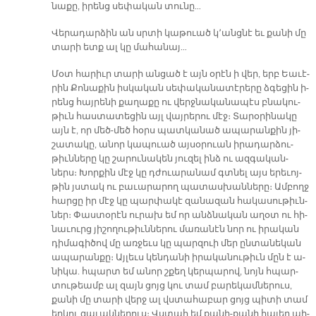
նա­քը, ի­րենց սե­փա­կան տու­նը…
Վե­րա­դար­ձին ան սրտի կա­թուած կ՚անցնէ եւ քա­նի մը
տա­րի ետք ալ կը մա­հա­նայ…
Մօտ հա­րիւր տա­րի ան­ցած է այն օ­րէն ի վեր, երբ Եա­ւէ­
րին Քո­նա­քին իս­կա­կան սե­փա­կա­նա­տէ­րե­րը ձգե­ցին ի­
րենց հայ­րե­նի քա­ղա­քը ու վերջ­նա­կա­նա­պէս բնա­կու­
թիւն հաս­տա­տե­ցին այլ վայ­րե­րու մէջ։ Տա­րօ­րի­նա­կը
այն է, որ մեծ-մեծ հօրս պատ­կա­նած ա­պա­րան­քին յի­
շա­տա­կը, ա­նոր կա­պուած այ­սօ­րուան ի­րա­դար­ձու­
թիւն­նե­րը կը շա­րու­նա­կեն յու­զել ինձ ու ազ­գա­կան­
ներս։ Խոր­քին մէջ կը դժուա­րա­նամ գտնել այս ե­րե­ւոյ­
թին յստակ ու բա­ւա­րա­րող պա­տաս­խան­նե­րը։ Ամ­բողջ
հար­ցը իր մէջ կը պար­փա­կէ զա­նա­զան հա­կա­սու­թիւն­
ներ։ Փաս­տօ­րէն ու­րախ եմ որ անձ­նա­կան ա­ղօտ ու հի­
նա­ւուրց յի­շո­ղու­թիւն­նե­րու մա­ռա­նէն նոր ու ի­րա­կան
դի­մա­գի­ծով մը առ­ջեւս կը պար­զուի մեր ըն­տա­նե­կան
ա­պա­րան­քը։ Այ­լեւս կեն­դա­նի ի­րա­կա­նու­թիւն մըն է ա­
նի­կա. հպարտ եմ ա­նոր շքեղ կեր­պա­րով, նոյն հպար­
տու­թեամբ ալ զայն ցոյց կու տամ բա­րե­կամ­նե­րուս,
քա­նի մը տա­րի վերջ ալ վստա­հա­բար ցոյց պի­տի տամ
եր­կու զա­ւակ­նե­րուս։ Վստահ եմ քա­նի-քա­նի հա­յեր պի­