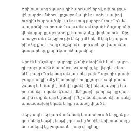
Ե­րի­տա­սար­դը կա­տա­ղի հա­րուած­նե­րով, գլխու ջղա­
յին շար­ժում­նե­րով կը շա­րու­նա­կէ նուա­գել և ա­փով
ուժ­գին հա­րուած մը ևս կու տայ լա­րե­րուն ու «Պո՛ւմ»...
պայ­թիւ­նի հա­րուա­ծէն այս ան­գամ փլած է ճա­շա­րա­նի
վեր­նա­յար­կը, պոռչ­տուք, հա­ռա­չանք, վայ­նա­սուն... Քիչ
ա­ռա­ջուան գե­ղեց­կու­թիւն­նե­րը մէ­կիկ-մէ­կիկ կը պղտո­
րին։ Կը քա­լէ, բայց ոտ­քե­րով մէկ­դի առ­նե­լով պա­րապ
կա­պար­ներ, քա­րի կտոր­ներ, լամ­բեր:
Ար­դէն կը նշմա­րէ դպրո­ցը, քա­նի գե­տինն է նաև դպրո­
ցի դար­պա­սին ծա­ծա­նող ե­ռա­գոյ­նը, կը վերց­նէ գետ­
նէն, բայց ո՞ւր կրնայ տե­ղա­ւո­րել զայն: Դպրո­ցի պա­տի
բա­ցուած­քին մէջ կ՛ամ­րաց­նէ ու կը շա­րու­նա­կէ յա­ռա­
ջա­նալ և նուա­գել, ուժ­գին քա­նի մը ի­րե­րա­յա­ջորդ հա­
րուած­ներ և կանգ կ՛առ­նէ, մեծ քա­րի կտոր­ներ կը զար­
նուին ոտ­քին, վեր կը նա­յի, ի՞նչ տես­նէ, յաս­մի­կի տուն­կը
ար­մա­տա­խիլ ե­ղած, կող­քի պա­տը փլած է:
Վեր­ջա­պէս եր­կար ժա­մա­նակ կու­տա­կուած ներ­քին յու­
զում­նե­րը կա­թիլ-կա­թիլ դուրս կը ծո­րին։ Ե­րի­տա­սար­դը
նուա­գե­լով կը բա­լա­սա­նէ խոր վէր­քե­րը: