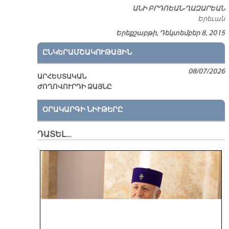
Ա­ՆԻ ԲՐԴՈԵԱՆ-ՂԱ­ԶԱ­ՐԵԱՆ
Ե­րե­ւան
Երեքշաբթի, Դեկտեմբեր 8, 2015
ԸՆԿԵՐԱՄՇԱԿՈՒԹԱՅԻՆ
08/07/2026
ԱՐՀԵՍՏԱԿԱՆ
ԺՈՂՈՎՈՒՐԴԻ ՁԱՅՆԸ
ՕՐԱԿԱՐԳԻ ՆԻՒԹԵՐԸ
ԴԱՏԵԼ…