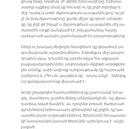
ցունց եր­գը, նոյ­նիսկ՝ «Ի վե­րին Ե­րու­սա­ղէմ»ը: Ե­րի­տա­
սար­դը աչ­քե­րը փակ կը նուա­գէ ու կը շրջի ե­կե­ղեց­ւոյ
մէջ: Կանգ կ՛առ­նէ մկրտու­թեան ա­ւա­զա­նին քով: Կը յի­
շէ իր իսկ մկրտու­թիւ­նը, քա­նի միշտ կը դի­տէ տե­սե­րի­
զը, կը յի­շէ թէ ինչ­պէ՛ս մկրտու­թեան ա­ւա­զա­նին մէջ յա­
մա­ռօ­րէն ոտ­քի կանգ­նած էր, իսկ քա­հա­նայ հայ­րը
ստի­պուած այդ­պէս շա­րու­նա­կած էր ա­րա­րո­ղու­թիւ­նը:
Մեղմ ու խա­ղաղ մե­ղե­դին հետզ­հե­տէ կը վե­րա­ծուի յու­
զում­նա­խառն ա­լե­կո­ծում­նե­րու: Ե­կե­ղեց­ւոյ մէջ ա­րա­րո­
ղու­թիւն չկայ, դուր­սէն կը լսուին «Ալ­լա՛­հու աք­պար»
բա­ցա­գան­չու­թիւն­ներ, սո­վո­րա­կան մզկի­թի ա­ղօթք­ներ
չեն ա­նոնք, ա­փի ամ­բողջ ուժգ­նու­թեամբ կը հա­րուա­ծէ
լա­րե­րուն և «Պո՛ւմ», պայ­թիւն մը... դուրս կ՛ել­լէ... ե­կե­ղեց­
ւոյ զան­գա­կա­տու­նը վնա­սուած է:
Ա­ւե­լի ջղագր­գիռ հա­րուած­նե­րով կը շա­րու­նա­կէ նուա­
գել, մատ­նե­րու շար­ժում­նե­րը աննշ­մա­րե­լի են: Կը վե­րա­
դառ­նայ ե­կած ճամ­բէն, սև դ­րօշ­ներ բռնած, ծած­կուած
գլուխ­նե­րով ե­րի­տա­սարդ զի­նեալ­ներ կը շրջին, կը կա­
պա­րեն բո­լոր ուղ­ղու­թիւն­նե­րով: Ճի­տէյ­տէի հրա­պա­րա­
կի նստա­րա­նին նստած ծե­րու­նին ա­րիւն­լուայ է, անշն­
չա­ցած: