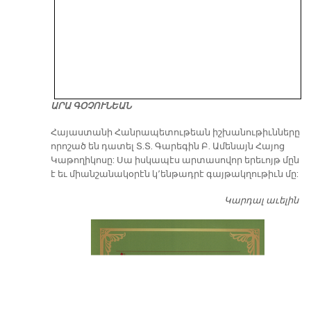
ԱՐԱ ԳՕՉՈՒՆԵԱՆ
​Հայաստանի Հանրապետութեան իշխանութիւնները
որոշած են դատել Տ.Տ. Գարեգին Բ. Ամենայն Հայոց
Կաթողիկոսը: Սա իսկապէս արտասովոր երեւոյթ մըն
է եւ միանշանակօրէն կ՚ենթադրէ գայթակղութիւն մը:
Կարդալ աւելին
Դ