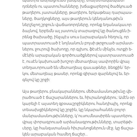
պա­տին ամ­րա­ցուած լամ­բե­րը, տախ­տա­կա­պատ
դռներն ու պա­տու­հան­նե­րը, խճա­քա­րե­րով ծած­կուած
թա­ղե­րու յա­տակ­նե­րը, թա­ղե­րու եր­կա­թեայ դար­պաս­
նե­րը, ծաղ­կոց­նե­րը, այս թա­ղե­րուն կեն­դա­նու­թիւն
ներշն­չող շրջուն վա­ճա­ռորդ­նե­րը, ո­րոնք ե­ղա­նա­կա­ւոր
ձայ­նով, եր­բեմն ալ յա­տուկ տա­րա­զով կը ծա­նու­ցեն ի­
րենց ծա­խա­ծը, ինչ­պէս սուս (ա­րա­բա­կան հե­ղուկ, որ
պատ­րաս­տուած է նոյ­նա­նուն բոյ­սի թրջուած ար­մատ­
նե­րու ջու­րով) ծա­խո­ղը, որ գլխու ֆէ­սէն մինչեւ ոտ­քի ե­
մէ­նին ա­րա­բա­կան գործուածք­նե­րով պատ­րաս­տուած
է, ու­սէն կա­խուած խո­շոր մե­տա­ղեայ սա­փո­րին վրայ
տե­ղա­ւո­րուած են մե­տա­ղեայ գա­ւաթ­ներ, ձեռ­քին՝ եր­
կու մե­տա­ղեայ թա­սեր, ո­րոնք զի­րար զար­նե­լով եւ եր­
գե­լով կը շրջի:
Այս թա­ղե­րու բնա­կա­րան­նե­րու մե­ծա­մաս­նու­թիւ­նը վե­
րա­ծուած է ճա­շա­րան­նե­րու եւ հիւ­րա­նոց­նե­րու: Ա­մէն օր
կա­րե­լի է այս­տեղ զբօ­սաշր­ջիկ­նե­րու հան­դի­պիլ, ո­րոնք
տե­սախ­ցիկ­նե­րով կը շրջին, կը նկա­րա­հա­նեն բո­լոր
ման­րա­մաս­նու­թիւն­նե­րը, կ՚ու­սում­նա­սի­րեն պա­տե­րու
վրայ փո­րագրուած ար­ձա­նագ­րու­թիւն­նե­րը, տա­րե­թի­
ւե­րը, կը հանգս­տա­նան հիւ­րա­նոց­նե­րուն մէջ, կը ճա­շա­
կեն ա­րա­բա­կան հա­մեղ ճա­շեր...