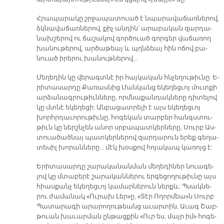
Հրա­պա­րա­կը շրջա­պա­տուած է նպա­րա­վա­ճառ­նե­րով,
ձկնա­վա­ճառ­նե­րով, քիչ ան­դին՝ ա­րա­բա­կան զար­դա­
նախ­շե­րով ու ճա­շա­կով գոր­ծուած գոր­գեր վա­ճա­ռող
խա­նու­թե­րով, ար­ծա­թեայ և պղն­ձեայ հին ո­ճով բա­
նուած ի­րե­րու խա­նութ­նե­րով...
Մե­ղե­դին կը վե­րագտ­նէ իր հայ­կա­կան հնչե­ղու­թիւ­նը: Ե­
րի­տա­սար­դը Քա­ռաս­նից Ման­կանց ե­կե­ղեց­ւոյ մուտ­քի
ար­ձա­նագ­րու­թիւն­նե­րը, որմ­նա­քան­դակ­նե­րը դի­տե­լով
կը մտնէ ե­կե­ղե­ցի: Ան­բա­ցատ­րե­լի է այս ե­կե­ղեց­ւոյ
խորհր­դա­ւո­րու­թիւ­նը, հո­գե­կան տար­բեր հանգս­տու­
թիւն կը ներշն­չեն ա­նոր սրբա­պատ­կեր­նե­րը, Սուրբ Աս­
տուա­ծած­նայ պատ­կեր­նե­րով զար­դա­րուն ե­րեք գե­ղա­
տե­սիլ խո­րան­նե­րը... մէկ խօս­քով հո­յա­կապ կա­ռոյց է:
Ե­րի­տա­սար­դը շա­րա­կա­նան­ման մե­ղե­դի­ներ նուա­գե­
լով կը մտա­բե­րէ շա­րա­կան­նե­րու եր­գե­ցո­ղու­թիւ­նը այս
հիաս­քանչ ե­կե­ղեց­ւոյ կա­մար­նե­րուն ներքև: Պսակ­նե­
րու ժա­մա­նակ «Ու­րախ Լեր»ը, «Տէր Ո­ղոր­մեա»ն Սուրբ
Պա­տա­րա­գի ա­րա­րո­ղու­թեանց ա­ւար­տին, Ա­ւագ Շաբ­
թուան խա­ւար­ման ըն­թաց­քին «Ուր ես, մայր իմ» հո­գե­