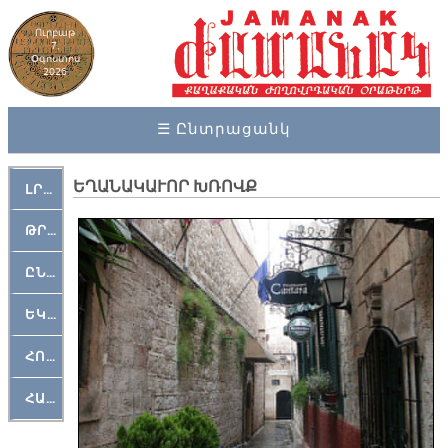
Ուրբաթ
7,
Օգոստոս
2026
☰ Ընտրացանկ
ԵՂԱՆԱԿԱՒՈՐ ԽՌՈՎՔ
ԼՐԱՀՈՍ
ԹՐՔԱՀԱՅ ԿԵԱՆՔ
ԸՆԿԵՐԱՄՇԱԿՈՒԹԱՅԻՆ
ԵԿԵՂԵՑԱԿԱՆ
ՀՈԳԵՄՏԱՒՈՐ
ՀԱՐԹԱԿ