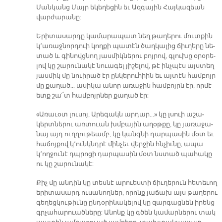
Ման­կանց Մայր ե­կե­ղե­ցին եւ Ազ­գա­յին Հայ­կա­զեան
վար­ժա­րա­նը:
Ե­րի­տա­սար­դը կա­մա­րա­պատ նեղ թա­ղե­րու մուտ­քին
կ՚ա­ռաջ­նոր­դուի կող­քի պա­տէն ծաղ­կա­լից ճիւ­ղե­րը նե­
տած և գի­նովց­նող յաս­միկ­նե­րու բոյ­րով, գլու­խը օ­րօ­րե­
լով կը շա­րու­նա­կէ նուա­գել յի­շե­լով, թէ ինչ­պէս այս­տեղ
յաս­միկ մը նուի­րած էր ըն­կե­րու­հիին եւ այ­տէն համ­բոյր
մը քա­ղած... ա­սի­կա ա­նոր ա­ռա­ջին համ­բոյրն էր, որ­մէ
ետք շա՜տ համ­բոյր­ներ քա­ղած էր:
«Ա­ռա­ւօտ լու­սոյ, Ա­րե­գակն ար­դար...» կը լսուի ա­շա­
կերտ­նե­րու առ­տուան խմբա­յին ա­ղօթ­քը, կը յա­ռա­ջա­
նայ այդ ուղ­ղու­թեամբ, կը կանգ­նի դար­պա­սին մօտ եւ
հա­ճոյ­քով կ՚ունկնդ­րէ մինչեւ վեր­ջին հնչիւ­նը, ա­պա
կ՚ող­ջու­նէ դպրո­ցի դար­պա­սին մօտ նստած պա­հա­կը
ու կը շա­րու­նա­կէ:
Քիչ մը ան­դին կը տես­նէ ա­րուես­տի ճիւ­ղե­րուն հետ­եւող
ե­րի­տա­սարդ ու­սա­նող­ներ, ո­րոնք յա­ճախ այս թա­ղե­րու
գե­ղեց­կու­թիւ­նը ըն­դօ­րի­նա­կե­լով կը զար­գաց­նեն ի­րենց
գրչա­հա­րուած­նե­րը: Ա­նոնք կը գծեն կա­մար­նե­րու տակ