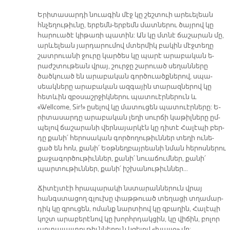
Ե­րի­տա­սար­դի նուա­գին մէջ կը շեշ­տուի ար­եւե­լեան
հնչե­ղու­թիւ­նը, եր­բեմն-եր­բեմն մատ­նե­րու ծայ­րով կը
հա­րուա­ծէ կի­թա­ռի պա­տին: Ան կը մտնէ ճա­շա­րան մը,
ար­ևե­լեան յար­դա­րու­մով մտեր­միկ բա­կին մէջ­տե­ղը
շատ­րուա­նի ջու­րը կար­ծես կը պա­րէ ա­րա­բա­կան ե­
րաժշ­տու­թեան վրայ, շուր­ջը շա­րուած սե­ղան­նե­րը
ծած­կուած են ա­րա­բա­կան գոր­ծուածք­նե­րով, սպա­
սեակ­նե­րը ա­րա­բա­կան ազ­գա­յին տա­րազ­նե­րով կը
հետ­ևին զբօ­սաշր­ջիկ­նե­րու պա­տուէր­նե­րուն և
«Wellcome, Sir!» ը­սե­լով կը մա­տու­ցեն պա­տուէր­նե­րը: Ե­
րի­տա­սար­դը ա­րա­բա­կան լե­ղի սուր­ճի կա­թիլ­նե­րը ըմ­
պե­լով ճա­շա­րա­նի վեր­նա­յար­կէն կը դի­տէ Հա­լէ­պի բեր­
դը քա­նի՛ հե­րո­սա­կան գոր­ծո­ղու­թիւն­ներ տե­ղի ու­նե­
ցած են հոն, քա­նի՛ Եօթ­նեղ­բայ­րեա­նի նման հե­րոս­նե­րու
քա­ջա­գոր­ծու­թիւն­ներ, քա­նի՛ նուա­ճում­ներ, քա­նի՛
պար­տու­թիւն­ներ, քա­նի՛ իշ­խա­նու­թիւն­ներ...
Ճի­տէյ­տէի հրա­պա­րա­կի նստա­րան­նե­րուն վրայ
հանգս­տա­ցող գլու­խը փաթ­թուած տե­ղա­ցի տղա­մար­
դիկ կը զրու­ցեն, ո­մանք նար­տիով կը զբա­ղին, Հա­լէ­պի
կոշտ ա­րա­բե­րէ­նով կը խորհր­դակ­ցին, կը վի­ճին, բո­լոր
ար­տա­յայ­տու­թիւն­նե­րուն կցե­լով «խայ­յօ» մը: