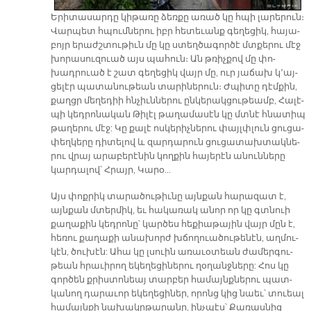
Ե­րի­տա­սար­դը կի­թա­ռը ձեռ­քը ա­ռած կը հպի լա­րե­րուն։
Վար­պետ հպում­նե­րու իբր հե­տե­ւանք գե­ղե­ցիկ, հա­յա­
բոյր ե­րաժշ­տու­թիւն մը կը ստեղ­ծա­գոր­ծէ մտքե­րու մէջ
խո­րա­սու­զուած այս պա­հուն։ Ան թռիչ­քով մը փո­
խադրուած է շատ գե­ղե­ցիկ վայր մը, ուր յա­ճախ կ՚այ­
ցե­լէր պա­տա­նու­թեան տա­րի­նե­րուն։ Ժպի­տը դէմ­քին,
քաղցր մե­ղե­դիի հնչիւն­նե­րու ըն­կե­րակ­ցու­թեամբ, Հա­լէ­
պի կեդ­րո­նա­կան Թի­լէլ թա­ղա­մա­սէն կը մտնէ հնա­տիպ
թա­ղե­րու մէջ: Կը քա­լէ ոս­կե­րիչ­նե­րու փայլփ­լուն ցու­ցա­
փեղ­կե­րը դի­տե­լով և զար­դա­րուն ցու­ցա­տախ­տակ­նե­
րու վրայ ա­րա­բե­րէ­նին կող­քին հա­յե­րէն ա­նուն­նե­րը
կար­դա­լով՝ Հրայր, Կա­րօ...
Այս փոք­րիկ տա­րա­ծու­թիւ­նը այն­քան հա­րա­զատ է,
այն­քան մտեր­միկ, եւ հա­կա­ռակ ա­նոր որ կը գտնուի
քա­ղա­քին կեդ­րո­նը՝ կար­ծես հե­քիա­թա­յին վայր մըն է,
հե­ռու քա­ղա­քի ա­նա­խորժ խճո­ղուա­ծու­թե­նէն, աղ­մու­
կէն, ծու­խէն: Ա­հա կը լսուին ա­ռա­ւօ­տեան ժա­մեր­գու­
թեան հրա­ւի­րող ե­կե­ղե­ցի­նե­րու ղօ­ղանջ­նե­րը: Հոս կը
գոր­ծեն քրիս­տո­նեայ տար­բեր հա­մայնք­նե­րու պատ­
կա­նող դա­րա­ւոր ե­կե­ղե­ցի­ներ, ո­րոնց կից նաեւ՝ տուեալ
հա­մայն­քի նա­խակր­թա­րա­նը, ինչ­պէս՝ Քա­ռաս­նից