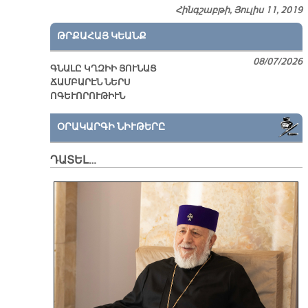
Հինգշաբթի, Յուլիս 11, 2019
ԹՐՔԱՀԱՅ ԿԵԱՆՔ
08/07/2026
ԳՆԱԼԸ ԿՂԶԻԻ ՅՈՒՆԱՑ
ՃԱՄԲԱՐԷՆ ՆԵՐՍ
ՈԳԵՒՈՐՈՒԹԻՒՆ
ՕՐԱԿԱՐԳԻ ՆԻՒԹԵՐԸ
ԴԱՏԵԼ…