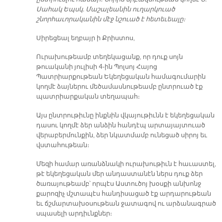
Սահակ Եպսկ. Մաշալեանին ուղարկուած
շնորհաւորականին մէջ նշուած է հետեւեալը։
Սիրեցեալ եղբայր ի Քրիստոս,
Ուրախութեամբ տեղեկացանք, որ դուք սոյն
թուականի յուլիսի 4-ին Պոլսոյ Հայոց
Պատրիարքութեան Եկեղեցական համագումարին
կողմէ ձայներու մեծամասնութեամբ ընտրուած էք
պատրիարքական տեղապահ։
Այս ընտրութիւնը ինքնին վկայութիւնն է եկեղեցական
դասու կողմէ ձեր անձին հանդէպ արտայայտուած
վերաբերմունքին, ձեր նկատմամբ ունեցած սիրոյ եւ
վստահութեան։
Մեզի համար առանձնակի ուրախութիւն է հաւաստել,
թէ եկեղեցական մեր անդաստանէն ներս դուք ձեր
ծառայութեամբ՝ որպէս Աստուծոյ խօսքի անխոնջ
քարոզիչ մշտապէս հանդիսացած էք արդարութեան
եւ ճշմարտախօսութեան ջատագով ու արձանագրած
սպասելի արդիւնքներ։