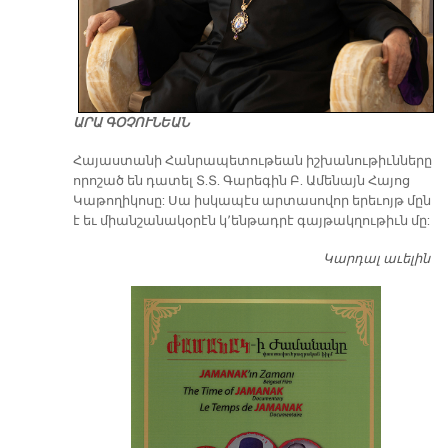
ԱՐԱ ԳՕՉՈՒՆԵԱՆ
​Հայաստանի Հանրապետութեան իշխանութիւնները
որոշած են դատել Տ.Տ. Գարեգին Բ. Ամենայն Հայոց
Կաթողիկոսը: Սա իսկապէս արտասովոր երեւոյթ մըն
է եւ միանշանակօրէն կ՚ենթադրէ գայթակղութիւն մը:
Կարդալ աւելին
Դ