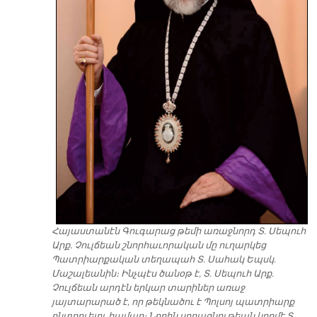
Հայաստանէն Գուգարաց թեմի առաջնորդ Տ. Սեպուհ
Արք. Չուլճեան շնորհաւորական մը ուղարկեց
Պատրիարքական տեղապահ Տ. Սահակ Եպսկ.
Մաշալեանին։ Ինչպէս ծանօթ է, Տ. Սեպուհ Արք.
Չուլճեան արդէն երկար տարիներ առաջ
յայտարարած է, որ թեկնածու է Պոլսոյ պատրիարք
ընտրուելու համար։ Նորին սրբազնութեան կողմէ Տ.