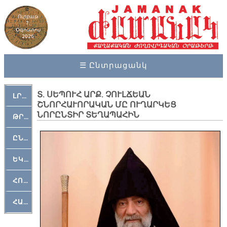
Ուրբաթ
7,
Օգոստոս
2026
☰ Ընտրացանկ
Տ. ՍԵՊՈՒՀ ԱՐՔ. ՉՈՒԼՃԵԱՆ
ԼՐԱՀՈՍ
ՇՆՈՐՀԱՒՈՐԱԿԱՆ ՄԸ ՈՒՂԱՐԿԵՑ
ՆՈՐԸՆՏԻՐ ՏԵՂԱՊԱՀԻՆ
ԹՐՔԱՀԱՅ ԿԵԱՆՔ
ԸՆԿԵՐԱՄՇԱԿՈՒԹԱՅԻՆ
ԵԿԵՂԵՑԱԿԱՆ
ՀՈԳԵՄՏԱՒՈՐ
ՀԱՐԹԱԿ