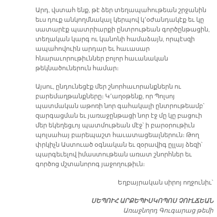
Արդ, վստահ ենք, թէ ձեր տեղապահութեան շրջանին
եւս դուք անկողմնակալ կերպով կ՚օժանդակէք եւ կը
սատարէք պատրիարքի ընտրութեան գործընթացին,
տեղական կարգ ու կանոնի համաձայն, որպէսզի
ապահովուին արդար եւ հաւասար
հնարաւորութիւններ բոլոր հաւանական
թեկնածուներուն համար։
Այսու, ընդունեցէք մեր շնորհաւորանքներն ու
բարեմաղթանքները։ Կ՚աղօթենք, որ Պոլսոյ
պատմական աթոռի նոր գահակալի ընտրութեամբ՝
զարգացման եւ յառաջընթացի նոր էջ մը կը բացուի
մեր եկեղեցւոյ պատմութեան մէջ՝ ի բարօրութիւն
պոլսահայ բարեպաշտ հաւատացեալներուն։ Թող
փրկիչն Աստուած օգնական եւ զօրավիգ ըլլայ ձեզի՝
պարգեւելով իմաստութեան առատ շնորհներ եւ
գործոց մշտանորոգ յաջողութիւն։
Եղբայրական սիրոյ ողջունիւ՝
ՍԵՊՈՒՀ ԱՐՔԵՊԻՍԿՈՊՈՍ ՉՈՒԼՃԵԱՆ
Առաջնորդ Գուգարաց թեմի