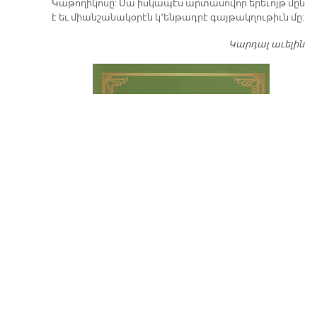
Կաթողիկոսը: Սա իսկապէս արտասովոր երեւոյթ մըն
է եւ միանշանակօրէն կ՚ենթադրէ գայթակղութիւն մը:
Կարդալ աւելին
Դ