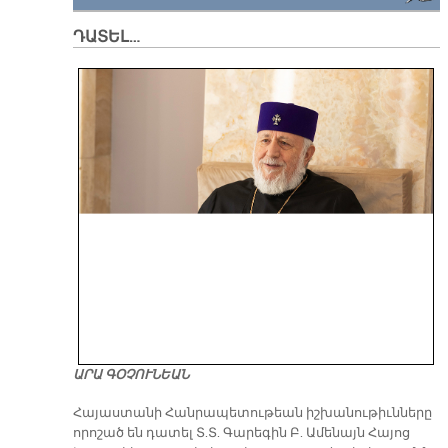
ԴԱՏԵԼ…
ԱՐԱ ԳՕՉՈՒՆԵԱՆ
​Հայաստանի Հանրապետութեան իշխանութիւնները
որոշած են դատել Տ.Տ. Գարեգին Բ. Ամենայն Հայոց