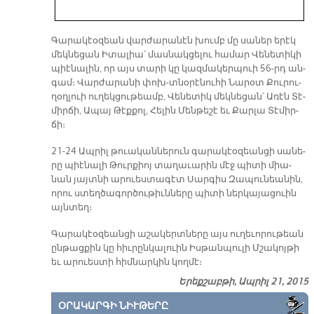
Գա­րա­կէօ­զեան վար­ժա­րա­նէն խումբ մը սա­ներ ե­րէկ
մեկ­նե­ցան Ի­տա­լիա՝ մաս­նակ­ցե­լու հա­մար Վե­նե­տի­կի
պիէ­նա­լին, որ այս տա­րի կը կազ­մա­կեր­պուի 56-րդ ան­
գամ։ Վար­ժա­րա­նի փոխ-տնօ­րէ­նու­հի Նա­րօտ Քու­րու­
ղօղ­լուի ու­ղեկ­ցու­թեամբ, Վե­նե­տիկ մեկ­նե­ցան՝ Ա­ռէն Տէ­
միր­ճի, Ա­պայ Թէք­քոլ, Հե­լին Մեն­թե­շէ եւ Քար­լա Տէ­միր­
ճի։
21-24 Ապ­րիլ թուա­կան­նե­րուն գա­րա­կէօ­զեան­ցի սա­նե­
րը պիէ­նա­լի Թուր­քիոյ տա­ղա­ւա­րին մէջ պի­տի միա­
նան յայտ­նի ա­րուես­տա­գէտ Սար­գիս Զա­պու­նեա­նին,
ո­րու ստեղ­ծա­գոր­ծու­թիւն­նե­րը պի­տի ներ­կա­յացուին
այն­տեղ։
Գա­րա­կէօ­զեան­ցի ա­շա­կերտ­նե­րը այս ու­ղե­ւո­րու­թեան
ըն­թաց­քին կը հիւ­րըն­կա­լուին Իս­թան­պու­լի Մշա­կոյ­թի
եւ ա­րուես­տի հիմ­նար­կին կող­մէ։
Երեքշաբթի, Ապրիլ 21, 2015
ՕՐԱԿԱՐԳԻ ՆԻՒԹԵՐԸ