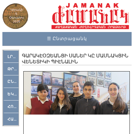
Կիրակի
9,
Օգոստոս
2026
☰ Ընտրացանկ
ԳԱՐԱԿԷՕԶԵԱՆՑԻ ՍԱՆԵՐ ԿԸ ՄԱՍՆԱԿՑԻՆ
ԼՐԱՀՈՍ
ՎԵՆԵՏԻԿԻ ՊԻԷՆԱԼԻՆ
ԹՐՔԱՀԱՅ ԿԵԱՆՔ
ԸՆԿԵՐԱՄՇԱԿՈՒԹԱՅԻՆ
ԵԿԵՂԵՑԱԿԱՆ
ՀՈԳԵՄՏԱՒՈՐ
ՀԱՐԹԱԿ