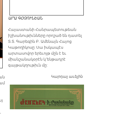
ԱՐԱ ԳՕՉՈՒՆԵԱՆ
​Հայաստանի Հանրապետութեան
իշխանութիւնները որոշած են դատել
Տ.Տ. Գարեգին Բ. Ամենայն Հայոց
Կաթողիկոսը: Սա իսկապէս
արտասովոր երեւոյթ մըն է եւ
միանշանակօրէն կ՚ենթադրէ
գայթակղութիւն մը:
Կարդալ աւելին
Դատել…
ան
ամ
այ
ւ