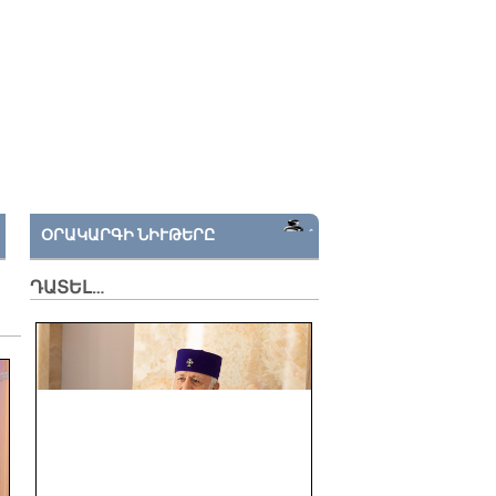
ՕՐԱԿԱՐԳԻ ՆԻՒԹԵՐԸ
ԴԱՏԵԼ…