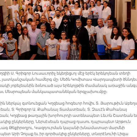
ղզիի Ս. Գրիգոր Լուսաւորիչ եկեղեցւոյ մէջ երէկ երեկոյեան տեղի
ւ յատկանշական համերգ մը։ Մեծն Կոմիտաս Վարդապետի ծննդե
եակի յոբելեանին ձօնուած այս երեկոյթին ժամանակ առաջին անգ
աւ Մեսրոպեան մանկապատանեկան երգչախումբը։
ին ներկայ գտնուեցան Կղզեաց հոգեւոր հովիւ Տ. Յարութիւն Աբեղ
ան, Տ. Գրիգոր Ա. Քահանայ Տամատեան, Տ. Զաւէն Քահանայ
եան, Կղզեաց թաղային խորհուրդի ատենապետ Լեւոն Շատեան ե
ծակից ընկերները, Ներսէսեան դպրաց դասու դպրապետ Արթուն
ագ Թեքիրօղլու, Կազդուրման կայանի խնամատար մարմնի
ետ Արի Չոլաք եւ իր գործակից ընկերները, տնօրէնուհի Լիզա