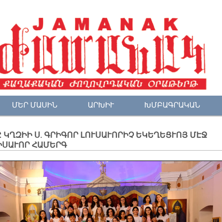
ՄԵՐ ՄԱՍԻՆ
ԱՐԽԻՒ
ԽՄԲԱԳՐԱԿԱՆ
 ԿՂԶԻԻ Ս. ԳՐԻԳՈՐ ԼՈՒՍԱՒՈՐԻՉ ԵԿԵՂԵՑՒՈՅ ՄԷՋ
ԻՍԱՒՈՐ ՀԱՄԵՐԳ