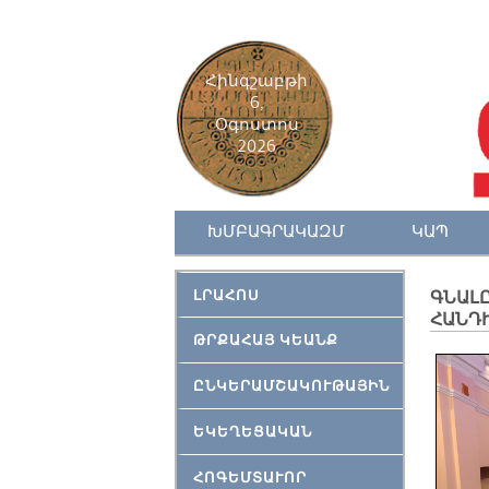
Հինգշաբթի
6,
Օգոստոս
2026
ԽՄԲԱԳՐԱԿԱԶՄ
ԿԱՊ
ԼՐԱՀՈՍ
ԳՆԱԼԸ
ՀԱՆԴ
ԹՐՔԱՀԱՅ ԿԵԱՆՔ
ԸՆԿԵՐԱՄՇԱԿՈՒԹԱՅԻՆ
ԵԿԵՂԵՑԱԿԱՆ
ՀՈԳԵՄՏԱՒՈՐ