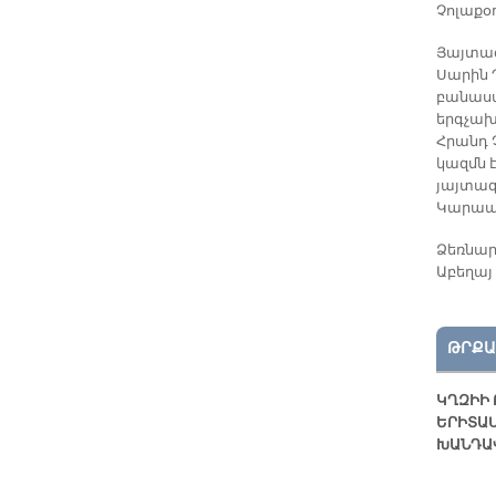
Չոլաքօղ
Յայտագ
Սարին 
բանաստ
երգչախ
Հրանդ 
կազմն 
յայտագ
Կարապե
Ձեռնար
Աբեղայ
ԹՐՔԱ
ԿՂԶԻԻ 
ԵՐԻՏԱ
ԽԱՆԴԱ