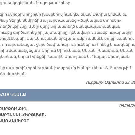
լու եւ կղզեբնակ մշակութասէրներ։
րի սկիզբին ողջոյնի խօսքերով հանդէս եկան Լիտիա Լիման եւ
Պալ։ Տերըն Տեմիրճին ալ արտասանեց «Հայկական տոհմեր»
եղծութիւնը։ Աւելի վերջ նորաստեղծ մանկապատանեկան
ումբը գործադրեց իր յայտագիրը՝ ղեկավարութեամբ ուրարակիր
Չիզմէճեանի։ Սա Ներսէսեան երգչախումբի ամենէն փոքր սաներու
է, որ արժանացաւ ջերմ ծափահարութիւններու։ Իրենց նուագներո
րին մասնակցեցան՝ Սիրուն Սիրունեան, Սեւան Ինեափան, Սեւան
տեան, Նորա Իփեքճի, Նատին Միտոյեան եւ Դալար Միտոյեան։
կի աւարտին օրհնութեան խօսքով մը հանդէս եկաւ Տ. Յարութիւն
 Տամատեան։
Ուրբաթ, Օգոստոս 23, 2
ՀԱՅ ԿԵԱՆՔ
08/06/2
ԲԱՐՁՈՒՆՔԻՆ
ՍԱՐԴԱԿԱՆ ՀԵՐԹԱԿԱՆ
ՎԱՌ ՀԱՄԵՐԳԸ