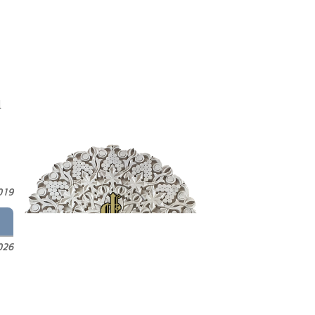
վ
019
026