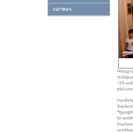
ՀԱՐԹԱԿ
Գնալը կ
ունեցա
150-ամ
բեմ առ
Համերգ
Տամատե
Պըչաքճ
իր գոր
Սարկաւ
ատենապ