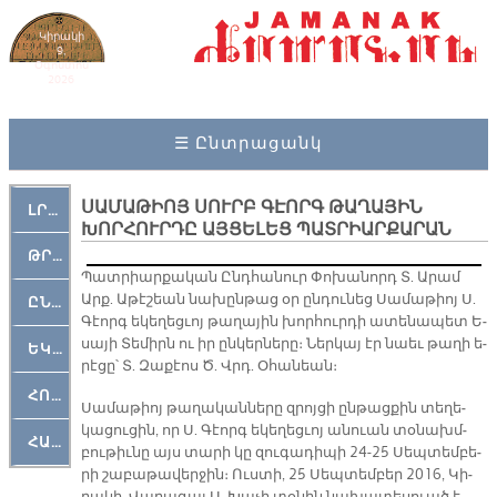
Կիրակի
9,
Օգոստոս
2026
☰ Ընտրացանկ
ՍԱՄԱԹԻՈՅ ՍՈՒՐԲ ԳԷՈՐԳ ԹԱՂԱՅԻՆ
ԼՐԱՀՈՍ
ԽՈՐՀՈՒՐԴԸ ԱՅՑԵԼԵՑ ՊԱՏՐԻԱՐՔԱՐԱՆ
ԹՐՔԱՀԱՅ ԿԵԱՆՔ
Պատ­րիար­քա­կան Ընդ­հա­նուր Փո­խա­նորդ Տ. Ա­րամ
Արք. Ա­թէ­շեան նա­խըն­թաց օր ըն­դու­նեց Սա­մա­թիոյ Ս.
ԸՆԿԵՐԱՄՇԱԿՈՒԹԱՅԻՆ
Գէորգ ե­կե­ղեց­ւոյ թա­ղա­յին խոր­հուր­դի ա­տե­նա­պետ Ե­
սա­յի Տե­միրն ու իր ըն­կեր­նե­րը։ Ներ­կայ էր նաեւ թա­ղի ե­
ԵԿԵՂԵՑԱԿԱՆ
րէ­ցը՝ Տ. Զա­քէոս Ծ. Վրդ. Օ­հա­նեան։
ՀՈԳԵՄՏԱՒՈՐ
Սա­մա­թիոյ թա­ղա­կան­նե­րը զրոյ­ցի ըն­թաց­քին տե­ղե­
կա­ցու­ցին, որ Ս. Գէորգ ե­կե­ղեց­ւոյ ա­նուան տօ­նախմ­
ՀԱՐԹԱԿ
բու­թիւ­նը այս տա­րի կը զու­գա­դի­պի 24-25 Սեպ­տեմ­բե­
րի շա­բա­թա­վեր­ջին։ Ուս­տի, 25 Սեպ­տեմ­բեր 2016, Կի­