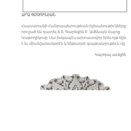
ԱՐԱ ԳՕՉՈՒՆԵԱՆ
​Հայաստանի Հանրապետութեան իշխանութիւնները
որոշած են դատել Տ.Տ. Գարեգին Բ. Ամենայն Հայոց
Կաթողիկոսը: Սա իսկապէս արտասովոր երեւոյթ մըն
է եւ միանշանակօրէն կ՚ենթադրէ գայթակղութիւն մը:
Կարդալ աւելին
Դ