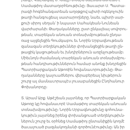
րա­կի, Վա­րա­գայ Ս. Խա­չի տօ­նին նա­խա­տե­սուած է
Սա­մա­թիոյ մա­տա­ղօրհ­նու­թիւ­նը։ Յա­ւարտ Ս. Պա­տա­
րա­գի հո­գե­հանգս­տեան ա­ղօթ­քով պի­տի ո­գե­կո­չուին
թա­ղի հան­գու­ցեալ սա­տա­րող­նե­րը, նաեւ պի­տի սար­
քուի սի­րոյ սե­ղան՝ ի նպաստ Սա­հա­կեան-Նու­նեան
վար­ժա­րա­նի։ Թա­ղա­կան­նե­րը, ըստ ըն­կա­լեալ սո­վո­րու­
թեան, տա­րե­կան ա­նուան տօ­նախմ­բու­թեան ըն­դա­
ռաջ այ­ցե­լե­ցին Գում­գա­բու եւ Նո­րին Սրբազ­նու­թեան
զա­նա­զան տե­ղե­կու­թիւն­ներ փո­խան­ցե­ցին թա­ղի ըն­
թա­ցիկ կա­ցու­թեան եւ խնդիր­նե­րուն ա­ռըն­չու­թեամբ։
Միեւ­նոյն ժա­մա­նակ տա­րե­կան ա­նուան տօ­նախմ­բու­
թեան հան­դի­սու­թիւն­նե­րուն հա­մար ա­նոնք խնդրե­ցին
Պատ­րիար­քա­կան Ա­թո­ռին հո­վա­նա­ւո­րու­թիւ­նը։ Թա­
ղա­կան­նե­րը կա­լուած­նե­րու վե­րա­բե­րեալ նիւ­թե­րուն
շուրջ ալ մաս­նա­ւո­րա­պէս լու­սա­բա­նե­ցին Ընդ­հա­նուր
Փո­խա­նոր­դը։
Տ. Ա­րամ Արք. Ա­թէ­շեան յայտ­նեց, որ Պատ­րիար­քա­կան
Ա­թո­ռը կը հո­վա­նա­ւո­րէ Սա­մա­թիոյ տա­րե­կան ա­նուան
տօ­նախմ­բու­թիւ­նը։ Նո­րին Սրբազ­նու­թիւ­նը գո­հու­նա­
կու­թիւն յայտ­նեց ի­րենց փո­խան­ցուած տե­ղե­կու­թիւն­
նե­րուն շուրջ եւ օրհ­նեց Սա­մա­թիոյ ըն­տա­նի­քին կող­մէ
ծա­ւա­լուած բազ­մա­կող­մա­նի գոր­ծու­նէու­թիւ­նը։ Ան իր