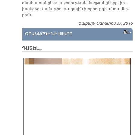
գնա­հա­տանքն ու յա­ջո­ղու­թեան մաղ­թանք­նե­րը փո­
խան­ցեց Սա­մա­թիոյ թա­ղա­յին խոր­հուր­դի ան­դամ­նե­
րուն։
Շաբաթ, Օգոստոս 27, 2016
ՕՐԱԿԱՐԳԻ ՆԻՒԹԵՐԸ
ԴԱՏԵԼ…