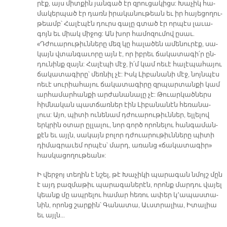
րէք, այս միտ­քին յան­գած էր զրու­ցա­կիցս: Խա­չիկ հա­
մա­կեր­պած էր դառն ի­րա­կա­նու­թեան եւ իր հա­յե­ցո­ղու­
թեամբ՝ Հա­լէ­պէն դուրս գա­լը գտած էր որ­պէս լա­ւա­
գոյն եւ միակ մի­ջոց: Ան խոր հա­մո­զու­մով ը­սաւ.
«Դժուա­րու­թիւն­նե­րը մեզ կը հա­լա­ծեն ա­մե­նու­րէք, սա­
կայն վտան­գա­ւո­րը այն է, որ իբ­րեւ ճա­կա­տա­գի՛ր ըն­
դու­նինք զայն: Հա­լէ­պի մէջ, ի՛մ կամ ոե­ւէ հա­լէ­պա­հա­յու
ճա­կա­տա­գի­րը՝ մեռ­նիլ չէ: Իսկ Լի­բա­նա­նի մէջ, նոյն­պէս
ոե­ւէ սու­րիա­հա­յու ճա­կա­տա­գի­րը զրպար­տան­քի կամ
ար­հա­մար­հան­քի ար­ժա­նա­նա­լը չէ: Թուար­կած­ներս
հիմ­նա­կան պատ­ճառ­ներ էին Լի­բա­նա­նէն հե­ռա­նա­
լուս: Ա­յո, պի­տի ու­նե­նամ դժուա­րու­թիւն­ներ, ել­լե­լով
երկ­րին օ­տար ըլ­լա­լու, նոր գործ ո­րո­նե­լու հան­գա­ման­
քէն եւ այլն, սա­կայն բո­լոր դժուա­րու­թիւն­նե­րը պի­տի
դի­մագ­րա­ւեմ որ­պէս՝ մարդ, ա­ռանց «ճա­կա­տա­գիր»
հաս­կա­ցո­ղու­թեան»:
Ի վեր­ջոյ տե­ղին է նշել, թէ Խա­չի­կի պա­րա­գան նմոյշ մըն
է այդ բազ­մա­թիւ պա­րա­գա­նե­րէն, ո­րոնք մար­դու վա­յել
կեանք մը ապ­րե­լու հա­մար հե­ռու ա­փեր կ՚ա­պաս­տա­
նին, ո­րոնց շար­քին՝ Գա­նա­տա, Աւստ­րա­լիա, Ի­տա­լիա
եւ այլն...