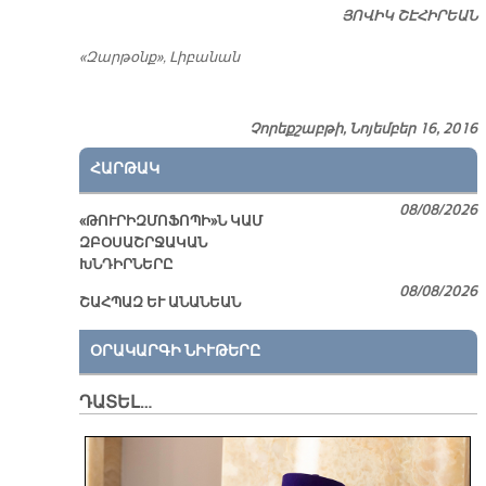
ՅՈ­ՎԻԿ ՇԷ­ՀԻ­ՐԵԱՆ
«Զարթօնք», Լիբանան
Չորեքշաբթի, Նոյեմբեր 16, 2016
ՀԱՐԹԱԿ
08/08/2026
«ԹՈՒՐԻԶՄՈՖՈՊԻ»Ն ԿԱՄ
ԶԲՕՍԱՇՐՋԱԿԱՆ
ԽՆԴԻՐՆԵՐԸ
08/08/2026
ՇԱՀՊԱԶ ԵՒ ԱՆԱՆԵԱՆ
ՕՐԱԿԱՐԳԻ ՆԻՒԹԵՐԸ
ԴԱՏԵԼ…