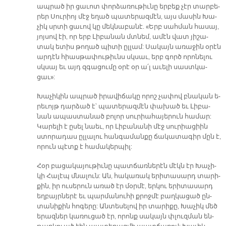
ապ­րած իր ցա­ւոտ փոր­ձա­ռու­թիւ­նը եր­բեք չէր տար­բե­
րեր Սու­րիոյ մէջ ե­ղած պա­տե­րազ­մէն, այս մա­սին Խա­
չիկ սրտի ցա­ւով կը մեկ­նա­բա­նէ. «Երբ սահ­ման հա­սայ,
յոյ­սով էի, որ երբ Լի­բա­նան մտնեմ, ա­մէն վատ յի­շա­
տակ ե­տիս թո­ղած պի­տի ըլ­լամ: Սա­կայն ա­ռա­ջին օ­րէն
ար­դէն հիաս­թա­փու­թիւնս սկսաւ, երբ գործ ո­րո­նե­լու
սկսայ եւ այդ զգա­ցու­մը օ­րէ օր ա՛լ ա­ւե­լի սաստ­կա­
ցաւ»:
Խա­չի­կին ապ­րած ի­րա­վի­ճա­կը ո­րոշ չա­փով բնա­կան ե­
րե­ւոյթ դար­ձած է՝ պա­տե­րազ­մէն փա­խած եւ Լի­բա­
նան ա­պաս­տա­նած բո­լոր սու­րիա­հա­յե­րուն հա­մար:
Կա­րե­լի է ը­սել նաեւ, որ Լի­բա­նա­նի մէջ սու­րիա­ցիին
ստո­րա­դաս ըլ­լա­լու հան­գա­ման­քը ճա­կա­տա­գիր մըն է,
ո­րուն պէտք է հա­մա­կեր­պիլ:
Հօր բա­ցա­կա­յու­թիւ­նը պատ­ճառ­նե­րէն մէկն էր Խա­չի­
կի Հա­լէպ մնա­լուն: Ան, հա­կա­ռակ ե­րի­տա­սարդ տա­րի­
քին, իր ու­սե­րուն ա­ռած էր մօր­մէ, եր­կու ե­րի­տա­սարդ
եղ­բայր­նե­րէ եւ պար­մա­նու­հի քրոջ­մէ բաղ­կա­ցած ըն­
տա­նի­քին հո­գե­րը: Ան­տե­սե­լով իր տա­րի­քը, Խա­չիկ մեծ
ե­րազ­ներ կա­ռու­ցած էր, ո­րոնք սա­կայն փլուզ­ման են­