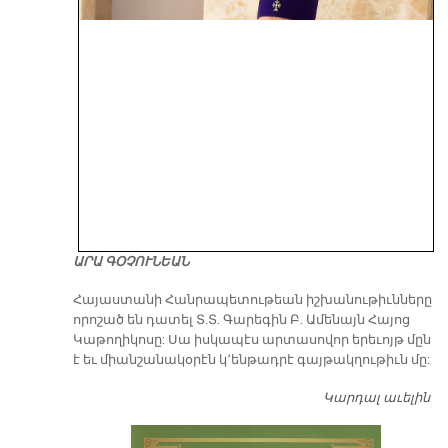
ԱՐԱ ԳՕՉՈՒՆԵԱՆ
​Հայաստանի Հանրապետութեան իշխանութիւնները
որոշած են դատել Տ.Տ. Գարեգին Բ. Ամենայն Հայոց
Կաթողիկոսը: Սա իսկապէս արտասովոր երեւոյթ մըն
է եւ միանշանակօրէն կ՚ենթադրէ գայթակղութիւն մը:
Կարդալ աւելին
Դ