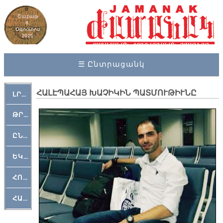
Շաբաթ
8,
Օգոստոս
2026
☰ Ընտրացանկ
ՀԱԼԷՊԱՀԱՅ ԽԱՉԻԿԻՆ ՊԱՏՄՈՒԹԻՒՆԸ
ԼՐԱՀՈՍ
ԹՐՔԱՀԱՅ ԿԵԱՆՔ
ԸՆԿԵՐԱՄՇԱԿՈՒԹԱՅԻՆ
ԵԿԵՂԵՑԱԿԱՆ
ՀՈԳԵՄՏԱՒՈՐ
ՀԱՐԹԱԿ