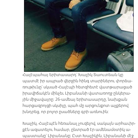
Հա­լէ­պա­հայ ե­րի­տա­սարդ՝ Խա­չիկ Տաու­տեան կը
պատ­մէ իր ապ­րած վեր­ջին հինգ տա­րի­նե­րու փոր­ձա­
ռու­թիւ­նը՝ սկսած Հա­լէ­պի հետզ­հե­տէ վատ­թա­րա­ցած
ի­րա­վի­ճա­կէն մին­չեւ Լի­բա­նա­նի վա­տա­ռողջ ըն­կե­րա­
յին մի­ջա­վայ­րը: 26-ա­մեայ ե­րի­տա­սար­դը, նախ­քան
հար­ցազրոյ­ցի սկսի­լը, պահ մը ար­ցուն­քոտ աչ­քե­րով
խնդրեց, որ բո­լոր ը­սած­նե­րը գրի առ­նուին:
Խա­չիկ, Հա­լէ­պէն հե­ռա­նալ չու­զե­լով, սա­կայն ար­հա­ւիր­
քէն ա­զա­տե­լու հա­մար, ընտ­րած էր ա­մե­նա­մօ­տիկ ա­
պաս­տա­նը՝ Լի­բա­նա­նը: Ըստ Խա­չի­կին, Լի­բա­նա­նի մէջ