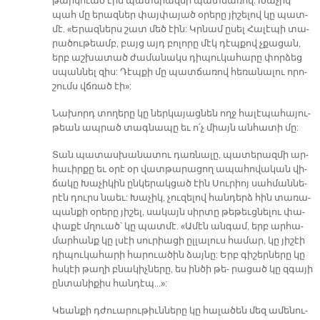
թար­կուած էին պա­տե­րազ­մի պատ­ճա­ռով: Խա­չիկ
պահ մը ե­րազ­ներ փայ­փա­յած օ­րե­րը յի­շե­լով կը պատ­
մէ. «Ե­րազ­ներս շատ մեծ էին: Կրնամ ը­սել Հա­լէ­պի տա­
րա­ծու­թեամբ, բայց այդ բո­լո­րը մէկ դէպ­քով չքա­ցան,
երբ աշ­խա­տած ժա­մա­նակս դի­պու­կա­հա­րը փոր­ձեց
սպան­նել զիս: Դէպ­քի մը պատ­ճա­ռով հե­ռա­նա­լու ո­րո­
շումս վճռած էի»:
Նա­խորդ տո­ղե­րը կը ներ­կա­յաց­նեն ողջ հա­լէ­պա­հա­յու­
թեան ապ­րած տագ­նա­պը եւ ո՛չ միայն ան­հա­տի մը:
Տան պա­տաս­խա­նա­տու դառ­նա­լը, պա­տե­րազ­մի ար­
հա­ւիր­քը եւ օ­րէ օր վատ­թա­րա­ցող ա­պա­հո­վա­կան վի­
ճա­կը Խա­չի­կին ըն­կե­րակ­ցած էին Սու­րիոյ սահ­ման­նե­
րէն դուրս նաեւ: Խա­չիկ, չու­զե­լով հան­դերձ հին տա­ռա­
պան­քի օ­րե­րը յի­շել, սա­կայն սիր­տը թե­թեւց­նե­լու փա­
փա­քէ մղուած՝ կը պատ­մէ. «Ա­մէն ան­գամ, երբ ար­հա­
մար­հանք կը լսէի սու­րիա­ցի ըլ­լա­լուս հա­մար, կը յի­շէի
դի­պու­կա­հա­րի հա­րուա­ծին ձայ­նը: Երբ գի­շեր­նե­րը կը
հսկէի թա­ղի բնա­կիչ­նե­րը, ես ին­ծի թե- րա­ցած կը զգա­յի
ըն­տա­նի­քիս հան­դէպ...»:
Կեան­քի դժուա­րու­թիւն­նե­րը կը հա­լա­ծեն մեզ ա­մե­նու­