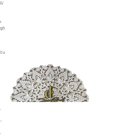
ն՝
ի
եցի
էս
,
։
ւ