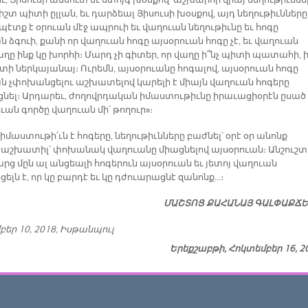
, Յիսուսի անսուտ եւ ստոյգ խօսքով՝ աշխարհի վրայ նեղութիւննե
իշտ պիտի ըլլան, եւ դարձեալ Յիսուսի խօսքով, այդ նեղութիւնները
պէտք է օրուան մէջ ապրուի եւ վաղուան նեղութիւնը եւ հոգը
 ձգուի, քանի որ վաղուան հոգը այսօրուան հոգը չէ, եւ վաղուան
աղը ինք կը խորհի։ Մարդ չի գիտեր, որ վաղը ի՞նչ պիտի պատահի, ի
տի ներկայանայ։ Ուրեմն, այսօրուանը հոգալով, այսօրուան հոգը
ն չփոխանցելու աշխատելով կարելի է միայն վաղուան հոգերը
ցնել։ Արդարեւ, ժողովրդական իմաստութիւնը իրաւացիօրէն ըսած 
ւան գործը վաղուան մի՛ թողուր»։
 իմաստութի՛ւն է հոգերը, նեղութիւնները բաժնել՝ օրէ օր անոնք
ու աշխատիլ՝ փոխանակ վաղուանը միացնելով այսօրուան։ Անշուշտ
արց մըն ալ անցեալի հոգերուն այսօրուան եւ յետոյ վաղուան
լն է, որ կը բարդէ եւ կը դժուարացնէ զանոնք…։
ՄԱՇ­ՏՈՑ ՔԱ­ՀԱ­ՆԱՅ ԳԱԼ­ՓԱՔ­Ճ
եր 10, 2018, Իսթանպուլ
Երեքշաբթի, Հոկտեմբեր 16, 2