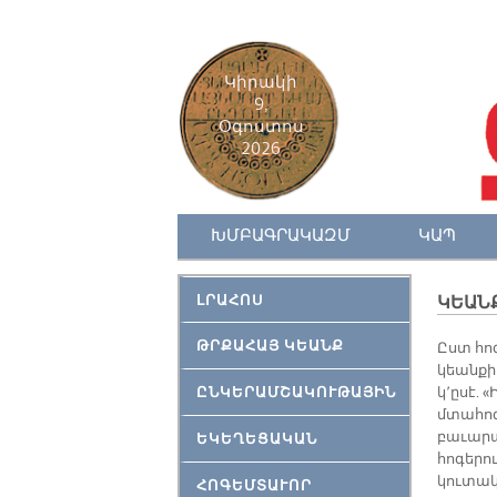
Կիրակի
9,
Օգոստոս
2026
ԽՄԲԱԳՐԱԿԱԶՄ
ԿԱՊ
ԼՐԱՀՈՍ
ԿԵԱՆՔ
ԹՐՔԱՀԱՅ ԿԵԱՆՔ
Ըստ հոգ
կեանքի 
ԸՆԿԵՐԱՄՇԱԿՈՒԹԱՅԻՆ
կ՚ըսէ. 
մտահոգ
բաւարա
ԵԿԵՂԵՑԱԿԱՆ
հոգերո
կուտակ
ՀՈԳԵՄՏԱՒՈՐ