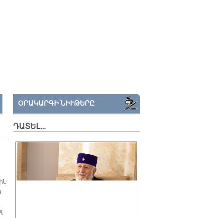
ՕՐԱԿԱՐԳԻ ՆԻՒԹԵՐԸ
ԴԱՏԵԼ…
ին
ն
լ