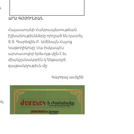
ւ
ԱՐԱ ԳՕՉՈՒՆԵԱՆ
​Հայաստանի Հանրապետութեան
իշխանութիւնները որոշած են դատել
Տ.Տ. Գարեգին Բ. Ամենայն Հայոց
Կաթողիկոսը: Սա իսկապէս
արտասովոր երեւոյթ մըն է եւ
միանշանակօրէն կ՚ենթադրէ
գայթակղութիւն մը:
Կարդալ աւելին
Դատել…
կ,