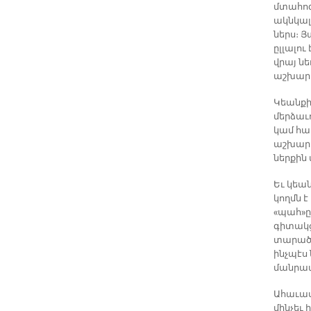
մտահոգո
ակնկալո
ներս։ Յ
ըլլալու
վրայ նե
աշխարհի
Կեանքին
մերձաւ
կամ հա
աշխարհ
ներքին 
Եւ կեա
կողմն 
«պահ»ը
գիտակց
տարածք
ինչպէս 
մանրամ
Ահաւաս
մինչեւ 