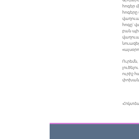
Արդարեւ
հոգեր մ
հոգերը 
վաղուան
հոգը՝ վ
բան պի
վաղուա
նուազե
«այսօրո
Ուրեմն,
լուծել
ուրիշ հ
փոխանցե
Հոկտեմբ