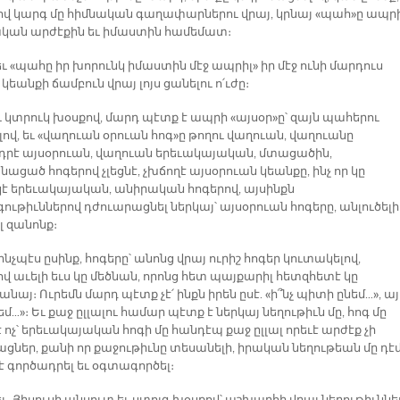
լով կարգ մը հիմնական գաղափարներու վրայ, կրնայ «պահ»ը ապր
ական արժէքին եւ իմաստին համեմատ։
 «պահը իր խորունկ իմաստին մէջ ապրիլ» իր մէջ ունի մարդուս
 կեանքի ճամբուն վրայ լոյս ցանելու ո՛ւժը։
ւ կտրուկ խօսքով, մարդ պէտք է ապրի «այսօր»ը՝ զայն պահերու
ով, եւ «վաղուան օրուան հոգ»ը թողու վաղուան, վաղուանը
րէ այսօրուան, վաղուան երեւակայական, մտացածին,
ացած հոգերով չլեցնէ, չխճողէ այսօրուան կեանքը, ինչ որ կը
է երեւակայական, անիրական հոգերով, այսինքն
ւթիւններով դժուարացնել ներկայ՝ այսօրուան հոգերը, անլուծելի
լ զանոնք։
ինչպէս ըսինք, հոգերը՝ անոնց վրայ ուրիշ հոգեր կուտակելով,
վ աւելի եւս կը մեծնան, որոնց հետ պայքարիլ հետզհետէ կը
նայ։ Ուրեմն մարդ պէտք չէ՛ ինքն իրեն ըսէ. «ի՞նչ պիտի ընեմ…», այլ
նեմ…»։ Եւ քաջ ըլլալու համար պէտք է ներկայ նեղութիւն մը, հոգ մը
թէ ոչ՝ երեւակայական հոգի մը հանդէպ քաջ ըլլալ որեւէ արժէք չի
ացներ, քանի որ քաջութիւնը տեսանելի, իրական նեղութեան մը դէ
է գործադրել եւ օգտագործել։