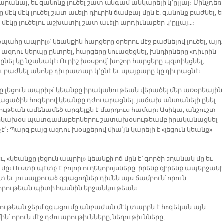
արանայ, եւ զանոնք լուծել շատ անգամ անկարելի կ՚ըլլայ։ Մինչդեռ
 մէկ մէկ լուծել շատ աւելի դիւրին ճամբայ մըն է, զանոնք բաժնել, ե
 մէկը լուծելու աշխատիլ շատ աւելի արդիւնաբեր կ՚ըլլայ…։
«պահը ապրիլ»՝ կեանքին հարցերը օրերու մէջ բաժնելով լուծել, այդ
 ազդու կերպը ընտրել, հարցերը նուազեցնել, խնդիրները «դիւրին
» ընել կը նշանակէ։ Ուրիշ խօսքով՝ խոշոր հարցերը պզտիկցնել,
ւ բաժնել անոնք դիւրատար կ՚ընէ եւ պայքարը կը դիւրացնէ։
ը լեցուն ապրիլ»՝ կեանքը իրականութեան վերածել մեր առօրեային
տացածին հոգերով կեանքը դժուարացնել, յաճախ անտանելի ընել
ութեան ամենամեծ արգելքն է մարդուս համար։ Ասիկա, անշուշտ
կախօս պատգամաբերներու շատախօսութեամբ իրականացնել
չէ՛։ Պարզ բայց ազդու խօսքերով միա՛յն կարելի է «լեցուն կեանք»
, «կեանքը լեցուն ապրիլ» կեանքի ոճ մըն է՝ գործի եղանակ մը եւ
մը։ Ուստի պէտք է բոլոր ուղեկորոյսները՝ իրենք զիրենք ապերջանի
եւ յուսալքուած զգացողներ դիմեն այս ճամբուն՝ որուն
որութեան պիտի հասնին երջանկութեան։
ութեան ջերմ զգացումը անբաժան մէկ տարրն է հոգեկան այն
ն՝ որուն մէջ դժուարութիւնները, նեղութիւնները,