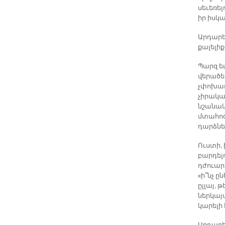
սեւեռե
իր իսկ
Արդարեւ
քալելիք
Պարզ ե
վերածել
չփոխադ
չիրական
նշանակ
մտահոգո
դարձնե
Ուստի, 
բարդելո
դժուարա
«ի՞նչ ը
ըլլայ, 
ներկայ
կարելի 