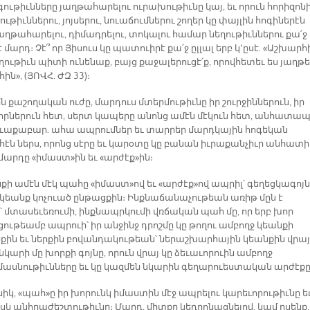
ւթիւնները յաղթահարելու ուրախութիւնը կայ, եւ որուն հորիզոնի
ւթիւններու, յոյսերու, նուաճումներու շողեր կը փայլին հոգիներէն
աղթահարելու, դիմադրելու, տոկալու համար նեղութիւններու քա՛ջ
 է մարդ։ Չէ՞ որ Յիսուս կը պատուիրէ քա՛ջ ըլլալ երբ կ՚ըսէ. «Աշխարհ
ղութիւն պիտի ունենաք, բայց քաջալերուցէ՛ք, որովհետեւ ես յաղթ
ն», (ՅՈՎՀ. ԺԶ 33)։
 քաշողական ուժը, մարդուս մտերմութիւնը իր շուրջիններուն, իր
որներուն հետ, սերտ կապերը անոնց ամէն մէկուն հետ, անհատապ
ւաքաբար. ահա ապրումներ եւ տարրեր մարդկային հոգեկան
էն ներս, որոնց սէրը եւ կարօտը կը բանան իւրաքանչիւր անհատի
մարդը «իմաստ»ին եւ «արժէք»ին։
նքի ամէն մէկ պահը «իմաստ»ով եւ «արժէք»ով ապրիլ՝ գեղեցկագոյն
է կեանք կոչուած ընթացքին։ Ինքնաճանաչութեան առիթ մըն է
՝ մտասեւեռումի, ինքնապրկումի վռճական պահ մը, որ երբ խոր
ութեամբ ապրուի՝ իր անջինջ դրոշմը կը թողու ամբողջ կեանքի
ին եւ ներքին բովանդակութեան՝ ներաշխարհային կեանքին վրայ
նկարի մը խորքի գոյնը, որուն վրայ կը ձեւաւորուին ամբողջ
ասնութիւնները եւ կը կազմեն նկարին գեղարուեստական արժէքը
իկ, «պահ»ը իր խորունկ իմաստին մէջ ապրելու կարեւորութիւնը ե
իսկ անհրաժեշտութիւնը։ Մարդ, միտքը կեդրոնացնելով, կամ ըսենք,