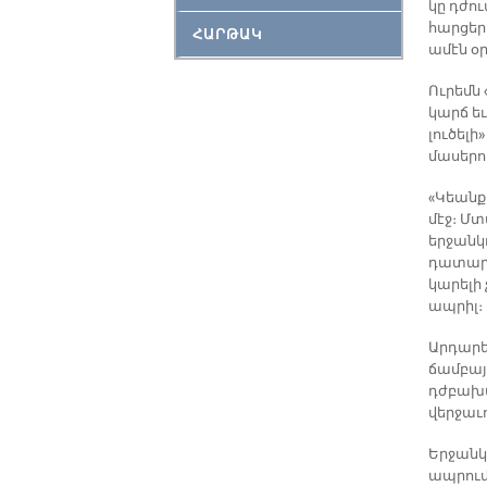
կը դժու
հարցերը
ՀԱՐԹԱԿ
ամէն օր
Ուրեմն 
կարճ եւ
լուծելի
մասերո
«Կեանք
մէջ։ Մ
երջանկ
դատար
կարելի 
ապրիլ։
Արդարեւ
ճամբայ 
դժբախտ 
վերջաւ
Երջանկ
ապրումի