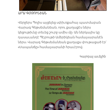
ԱՐԱ ԳՕՉՈՒՆԵԱՆ
Վերջերս Պոլիս այցելեց սփիւռքահայ պատմաբան
Վարագ Գեթսեմանեան, որու քաղաքէս ներս
կեցութիւնը տեւեց շուրջ ամիս մը։ Ան ներկայիս կը
դասաւանդէ Պէյրութի Ամերիկեան համալսարանէն
ներս։ Վարագ Գեթսեմանեան քաղաքս փութացած էր՝
«Սապանճը» համալսարանի հրաւէրով։
Կարդալ աւելին
Պո
այ
առ
ԺԱ
խ
մէ
զր
սփ
պ
Վ
Գ