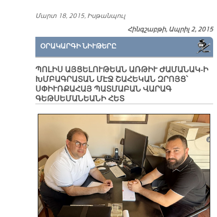
Մարտ 18, 2015, Իս­թան­պուլ
Հինգշաբթի, Ապրիլ 2, 2015
ՕՐԱԿԱՐԳԻ ՆԻՒԹԵՐԸ
ՊՈԼԻՍ ԱՅՑԵԼՈՒԹԵԱՆ ԱՌԹԻՒ ԺԱՄԱՆԱԿ-Ի
ԽՄԲԱԳՐԱՏԱՆ ՄԷՋ ՇԱՀԵԿԱՆ ԶՐՈՅՑ՝
ՍՓԻՒՌՔԱՀԱՅ ՊԱՏՄԱԲԱՆ ՎԱՐԱԳ
ԳԵԹՍԵՄԱՆԵԱՆԻ ՀԵՏ