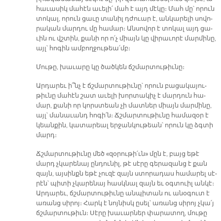
հա­ւա­սիկ մա­հէն ա­ւե­լի՛ մահ է այդ մէ­կը։ Մահ մը՝ ո­րուն
տո­կալ, ո­րուն ցա­ւը տա­նիլ դժուար է, ան­կա­րե­լի սո­վո­
րա­կան մար­դու մը հա­մար։ Ան­սո­վոր է տո­կալ այդ ցա­
ւին ու վշտին, քա­նի որ ո՛չ միայն կը վի­րա­ւո­րէ մար­մի­նը,
այլ՝ հո­գին ամ­բող­ջու­թեա՛մբ։
Մու­թը, խա­ւա­րը կը ծած­կեն ճշմար­տու­թիւ­նը։
Ար­դա­րեւ ի՞նչ է ճշմար­տու­թիւ­նը՝ ո­րուն բա­ցա­կա­յու­
թիւ­նը մա­հէն շատ ա­ւե­լի խոր­տա­կիչ է մար­դուն հա­
մար, քա­նի որ կորստեան չի մատ­ներ միայն մար­մի­նը,
այլ՝ մա­նա­ւանդ հո­գի՛ն։ Ճշմար­տու­թիւ­նը հա­մա­զօր է
կեան­քին, կա­տա­րեալ եր­ջան­կու­թեան՝ ո­րուն կը ձգտի
մարդ։
Ճշմար­տու­թիւ­նը մեծ «զօ­րու­թի՛ւն» մըն է, բայց ե­թէ
մարդ չկա­րե­նայ ըն­դու­նիլ, թէ սէ­րը գե­րա­զանց է քան
զայն, այ­սինքն ե­թէ չու­զէ զայն ստո­րա­դաս հա­մա­րել սէ­
րէն՝ պի­տի չկա­րե­նայ հասկ­նալ զայն եւ օգ­տուիլ ան­կէ։
Ար­դա­րեւ, ճշմար­տու­թիւ­նը ան­պի­տան ու ա­նօ­գուտ է
ա­ռանց սի­րոյ։ Հարկ է նոյ­նիսկ ը­սել՝ ա­ռանց սի­րոյ չկա՛յ
ճշմար­տու­թիւն։ Սէ­րը խա­ւար­ներ փա­րա­տող, մու­թը