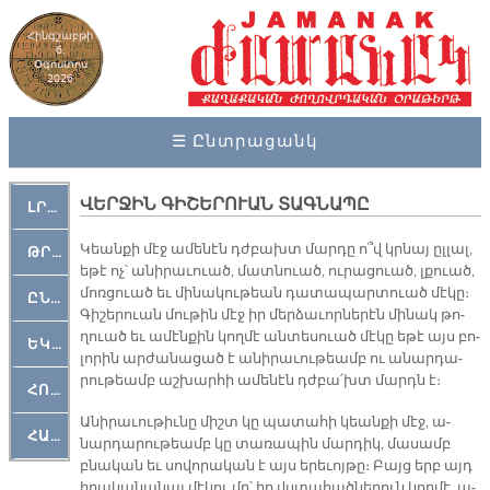
Հինգշաբթի
6,
Օգոստոս
2026
☰ Ընտրացանկ
ՎԵՐՋԻՆ ԳԻՇԵՐՈՒԱՆ ՏԱԳՆԱՊԸ
ԼՐԱՀՈՍ
Կեան­քի մէջ ա­մե­նէն դժբախտ մար­դը ո՞վ կրնայ ըլ­լալ,
ԹՐՔԱՀԱՅ ԿԵԱՆՔ
ե­թէ ոչ՝ ա­նի­րա­ւուած, մատնուած, ու­րա­ցուած, լքուած,
մոռ­ցուած եւ մի­նա­կու­թեան դա­տա­պար­տուած մէ­կը։
ԸՆԿԵՐԱՄՇԱԿՈՒԹԱՅԻՆ
Գի­շե­րուան մու­թին մէջ իր մեր­ձա­ւոր­նե­րէն մի­նակ թո­
ղուած եւ ա­մէն­քին կող­մէ ան­տե­սուած մէ­կը ե­թէ այս բո­
ԵԿԵՂԵՑԱԿԱՆ
լո­րին ար­ժա­նա­ցած է ա­նի­րա­ւու­թեամբ ու ա­նար­դա­
րու­թեամբ աշ­խար­հի ա­մե­նէն դժբա՛խտ մարդն է։
ՀՈԳԵՄՏԱՒՈՐ
Ա­նի­րա­ւու­թիւ­նը միշտ կը պա­տա­հի կեան­քի մէջ, ա­
ՀԱՐԹԱԿ
նար­դա­րու­թեամբ կը տա­ռա­պին մար­դիկ, մա­սամբ
բնա­կան եւ սո­վո­րա­կան է այս ե­րե­ւոյ­թը։ Բայց երբ այդ
ի­րա­կա­նա­նայ մէ­կու մը՝ իր վստա­հած­նե­րուն կող­մէ, ա­