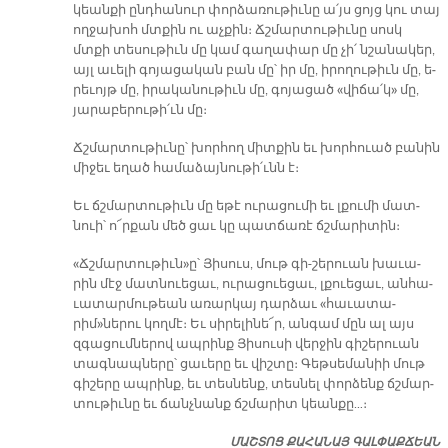
կեան­քի ընդ­հա­նուր փոր­ձա­ռու­թիւ­նը ա՛յս ցոյց կու տայ
ող­ջա­խոհ մտքին ու աչ­քին։ Ճշմար­տու­թիւ­նը սոսկ
մտքի տե­սու­թիւն մը կամ գա­ղա­փար մը չի՛ նշա­նա­կեր,
այլ ա­ւե­լի գո­յա­ցա­կան բան մը՝ իր մը, ի­րո­ղու­թիւն մը, ե­
րե­ւոյթ մը, ի­րա­կա­նու­թիւն մը, գո­յա­ցած «վի­ճա՛կ» մը,
յա­րա­բե­րու­թի՛ւն մը։
Ճշմար­տու­թիւ­նը՝ խոր­հող միտ­քին եւ խորհուած բա­նին
մի­ջեւ ե­ղած հա­մա­ձայ­նու­թի՛ւնն է։
Եւ ճշմար­տու­թիւն մը ե­թէ ու­րա­ցու­մի եւ լքու­մի մատ­
նուի՝ ո՜ր­քան մեծ ցաւ կը պատ­ճա­ռէ ճշմա­րի­տին։
«Ճշմար­տու­թիւն»ը՝ Յի­սուս, մութ գի-­շե­րուան խա­ւա­
րին մէջ մատ­նուե­ցաւ, ու­րացուե­ցաւ, լքուե­ցաւ, ան­հա­
ւա­տար­մու­թեան ա­ռար­կայ դար­ձաւ «հա­ւա­տա­
րիմ»նե­րու կող­մէ։ Եւ սի­րե­լի­նե՜ր, ան­գամ մըն ալ այս
զգա­ցում­նե­րով ապ­րինք Յի­սու­սի վեր­ջին գի­շե­րուան
տագ­նապ­նե­րը՝ ցա­ւե­րը եւ վիշ­տը։ Գեթ­սե­մա­նիի մութ
գի­շե­րը ապ­րինք, եւ տես­նենք, տես­նել փոր­ձենք ճշմար­
տու­թիւ­նը եւ ճանչ­նանք ճշմա­րիտ կեան­քը…։
ՄԱՇ­ՏՈՑ ՔԱ­ՀԱ­ՆԱՅ ԳԱԼ­ՓԱՔ­ՃԵԱՆ