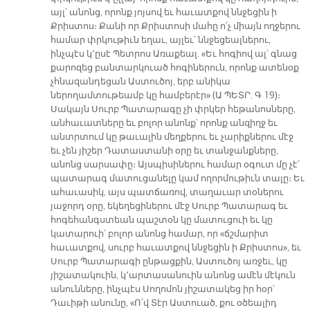
այլ՝ անոնց, որոնք յոյսով եւ հաւատքով ննջեցին ի
Քրիստոս։ Քանի որ Քրիստոսի մահը ո՛չ միայն ողջերու
համար փրկութիւն եղաւ, այլեւ՝ ննջեցեալներու,
ինչպէս կ՚ըսէ Պետրոս Առաքեալ. «Եւ հոգիով ալ՝ գնաց
քարոզեց բանտարկուած հոգիներուն, որոնք ատենօք
չհնազանդեցան Աստուծոյ, երբ անիկա
ներողամտութեամբ կը համբերէր» (Ա ՊԵՏՐ. Գ 19)։
Սակայն Սուրբ Պատարագը չի փրկեր հեթանոսները,
անհաւատները եւ բոլոր անոնք՝ որոնք անզիղջ եւ
անտրտում կը թաւալին մեղքերու եւ չարիքներու մէջ
եւ չեն յիշեր Դատաստանի օրը եւ տանջանքները,
անոնց սարսափը։ Այսպիսիներու համար օգուտ մը չէ՛
պատարագ մատուցանելը կամ ողորմութիւն տալը։ Եւ
ահաւասիկ, այս պատճառով, տաղաւար տօներու
յաջորդ օրը, եկեղեցիներու մէջ Սուրբ Պատարագ եւ
հոգեհանգստեան պաշտօն կը մատուցուի եւ կը
կատարուի՝ բոլոր անոնց համար, որ «ճշմարիտ
հաւատքով, սուրբ հաւատքով ննջեցին ի Քրիստոս», եւ
Սուրբ Պատարագի ընթացքին, Աստուծոյ առջեւ, կը
յիշատակուին, կ՚արտասանուին անոնց ամէն մէկուն
անունները, ինչպէս Սողոմոն յիշատակեց իր հօր՝
Դաւիթի անունը, «Ո՛վ Տէր Աստուած, քու օծեալիդ