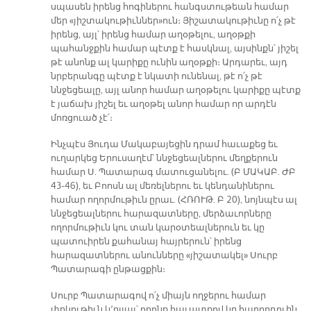
սպասեն իրենց հոգիներու հանգստութեան համար
մեր «յիշտակութիւններ»ուն։ Յիշատակութիւնը ո՛չ թէ
իրենց, այլ՝ իրենց համար աղօթելու, աղօթքի
պահանջքին համար պէտք է հասկնալ, այսինքն՝ յիշել
թէ անոնք ալ կարիքը ունին աղօթքի։ Արդարեւ, այդ
նրբերանգը պէտք է նկատի ունենալ, թէ ո՛չ թէ
ննջեցեալը, այլ անոր համար աղօթելու կարիքը պէտք
է յաճախ յիշել եւ աղօթել անոր համար որ արդէն
մոռցուած չէ՛։
Ինչպէս Յուդա Մակաբայեցին դրամ հաւաքեց եւ
ուղարկեց Երուսաղէմ՝ ննջեցեալներու մեղքերուն
համար Ս. Պատարագ մատուցանելու. (Բ ՄԱԿԱԲ. ԺԲ
43-46), եւ Բոոսն ալ մեռելներու եւ կենդանիներու
համար ողորմութիւն ըրաւ. (ՀՌՈՒԹ. Բ 20), նոյնպէս ալ
ննջեցեալներու հարազատները, մերձաւորները
ողորմութիւն կու տան կարօտեալներուն եւ կը
պատուիրեն քահանայ հայրերուն՝ իրենց
հարազատներու անունները «յիշատակել» Սուրբ
Պատարագի ընթացքին։
Սուրբ Պատարագով ո՛չ միայն ողջերու համար
փրկութիւն կ՚ըլլայ՝ որոնք հաւատքով կը հաղորդուին,