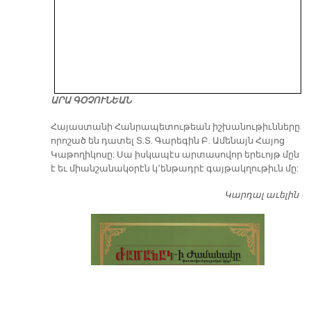
ԱՐԱ ԳՕՉՈՒՆԵԱՆ
​Հայաստանի Հանրապետութեան իշխանութիւնները
որոշած են դատել Տ.Տ. Գարեգին Բ. Ամենայն Հայոց
Կաթողիկոսը: Սա իսկապէս արտասովոր երեւոյթ մըն
է եւ միանշանակօրէն կ՚ենթադրէ գայթակղութիւն մը:
Կարդալ աւելին
Դ