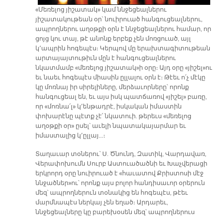
«Մեռելոց յիշատակ» կամ ննջեցեալներու
յիշատակութեան օր՝ նուիրուած հանգուցեալներու,
ապրողներու աղօթքի օրն է ննջեցեալներու համար, որ
ցոյց կու տայ, թէ անոնք երբեք չեն մոռցուած, այլ
կ՚ապրին հոգեպէս։ Կերպով մը երախտագիտութեան
արտայայտութիւն մըն է հանգուցեալներու
նկատմամբ «մեռելոց յիշատակ»ի օրը։ Այդ օրը «յիշել»ու
եւ նաեւ հոգեպէս միասին ըլլալու օրն է։ Թէեւ ո՛չ մէկը
կը մոռնայ իր սիրելիները, մերձաւորները՝ որոնք
հանգուցեալ են, եւ այս իսկ պատճառով «յիշել» բառը,
որ «մոռնա՛լ» կ՚ենթադրէ, իսկական իմաստին
փոխարէնը պէտք չէ՛ նկատուի. թերեւս «մեռելոց
աղօթքի օր» ըսել՝ աւելի նպատակայարմար եւ
իմաստալից կ՚ըլլայ…։
Տաղաւար տօներու՝ Ս. Ծնունդ, Զատիկ, Վարդավառ,
Վերափոխումն Սուրբ Աստուածածնի եւ Խաչվերացի
երկրորդ օրը նուիրուած է «հաւատով Քրիստոսի մէջ
ննջածներ»ու՝ որոնք այս բոլոր հանդիսաւոր օրերուն
մեզ՝ ապրողներուն տօնակից են հոգեպէս, թէեւ
մարմնապէս ներկայ չեն եղած։ Արդարեւ,
ննջեցեալները կը բարեխօսեն մեզ՝ ապրողներուս