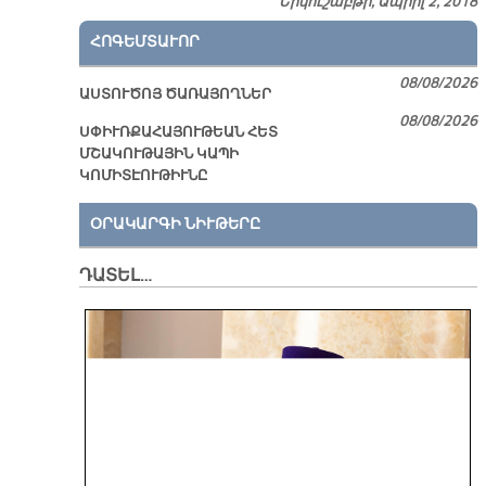
Երկուշաբթի, Ապրիլ 2, 2018
ՀՈԳԵՄՏԱՒՈՐ
08/08/2026
ԱՍՏՈՒԾՈՅ ԾԱՌԱՅՈՂՆԵՐ
08/08/2026
ՍՓԻՒՌՔԱՀԱՅՈՒԹԵԱՆ ՀԵՏ
ՄՇԱԿՈՒԹԱՅԻՆ ԿԱՊԻ
ԿՈՄԻՏԷՈՒԹԻՒՆԸ
ՕՐԱԿԱՐԳԻ ՆԻՒԹԵՐԸ
ԴԱՏԵԼ…