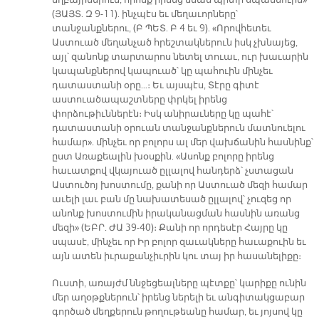
եղբայրներուն, որոնք իրենց նման պիտի սպաննուին»
(ՅԱՅՏ. Զ 9-11). ինչպէս եւ մեղաւորները՝
տանջանքներու, (Բ ՊԵՏ. Բ 4 եւ 9). «Որովհետեւ
Աստուած մեղանչած հրեշտակներուն իսկ չխնայեց,
այլ՝ զանոնք տարտարոս նետել տուաւ, ուր խաւարին
կապանքներով կապուած՝ կը պահուին մինչեւ
դատաստանի օրը…։ Եւ այսպէս, Տէրը գիտէ
աստուածապաշտները փրկել իրենց
փորձութիւններէն։ Իսկ անիրաւները կը պահէ՝
դատաստանի օրուան տանջանքներուն մատնուելու
համար». մինչեւ որ բոլորս ալ մեր վախճանին հասնինք՝
ըստ Առաքեալին խօսքին. «Ասոնք բոլորը իրենց
հաւատքով վկայուած ըլլալով հանդերձ՝ չստացան
Աստուծոյ խոստումը, քանի որ Աստուած մեզի համար
աւելի լաւ բան մը նախատեսած ըլլալով՝ չուզեց որ
անոնք խոստումին իրականացման հասնին առանց
մեզի» (ԵԲՐ. ԺԱ 39-40)։ Քանի որ որդեսէր Հայրը կը
սպասէ, մինչեւ որ Իր բոլոր զաւակները հաւաքուին եւ
այն ատեն իւրաքանչիւրին կու տայ իր հասանելիքը։
Ուստի, առայժմ ննջեցեալները պէտքը՝ կարիքը ունին
մեր աղօթքներուն՝ իրենց ներելի եւ անգիտակցաբար
գործած մեղքերուն թողութեանը համար, եւ յոյսով կը