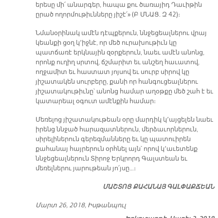
երեսը մի՛ անարգեր, հապա քու ծառայիդ Դաւիթին
ըրած ողորմութիւնները յիշէ՛» (Բ ՄՆԱՑ. Զ 42)։
Նմանօրինակ ամէն դէպքերուն, ննջեցեալներու վրայ
կեանքի ցօղ կ՚իջնէ, որ մեծ ուրախութիւն կը
պատճառէ երկնային զօրքերուն, նաեւ ամէն անոնց,
որոնք ուղիղ սրտով, ճշմարիտ եւ անշեղ հաւատով,
ողջամիտ եւ հաստատ յոյսով եւ սուրբ սիրով կը
յիշատակեն սուրբերը, քանի որ հանգուցեալներու
յիշատակութիւնը՝ անոնց համար աղօթքը մեծ շահ է եւ
կատարեալ օգուտ ամէնքին համար։
Մեռելոց յիշատակութեան օրը մարդիկ կ՚այցելեն նաեւ
իրենց ննջած հարազատներուն, մերձաւորներուն,
սիրելիներուն գերեզմանները եւ կը պատուիրեն
քահանայ հայրերուն օրհնել այն՝ որով կ՚աւետենք
ննջեցեալներուն Տիրոջ Երկրորդ Գալստեան եւ
մեռելներու յարութեան յո՛յսը…։
ՄԱՇ­ՏՈՑ ՔԱ­ՀԱ­ՆԱՅ ԳԱԼ­ՓԱՔ­ՃԵԱՆ
Մարտ 26, 2018, Իսթանպուլ