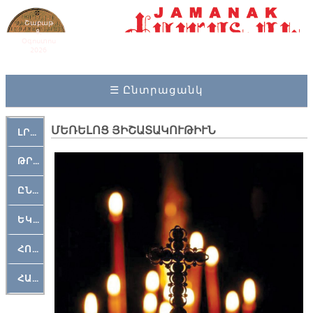
Շաբաթ
8,
Օգոստոս
2026
☰ Ընտրացանկ
ՄԵՌԵԼՈՑ ՅԻՇԱՏԱԿՈՒԹԻՒՆ
ԼՐԱՀՈՍ
ԹՐՔԱՀԱՅ ԿԵԱՆՔ
ԸՆԿԵՐԱՄՇԱԿՈՒԹԱՅԻՆ
ԵԿԵՂԵՑԱԿԱՆ
ՀՈԳԵՄՏԱՒՈՐ
ՀԱՐԹԱԿ