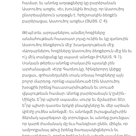
համար, եւ անոնց աղօթքները կը բարձրանան
Աստուծոյ առջեւ. «Եւ խունկին ծուխը, որ Աստուծոյ
ընտրեալներուն աղօթքն է, հրեշտակին ձեռքէն
բարձրացաւ Աստուծոյ առջեւ» (ՅԱՅՏ. Ը 4)։
Թէպէտեւ արդարներու անմեղ հոգիները
անմահութեան հաստատ յոյսը ունին եւ կը գտնուին
Աստուծոյ ձեռքերուն մէջ՝ խաղաղութեան մէջ.
«Արդարներու հոգիները Աստուծոյ ձեռքերուն մէջ են եւ
ո՛չ մէկ տանջանք կը սպասէ անոնց» (ԻՄԱՍՏ. Գ 1)։
Սակայն թերեւս անոնք տակաւին պսակի չեն
արժանացած. «Երբ Գառնուկը, հինգերորդ կնիքը
բացաւ, զոհասեղանին տակ տեսայ հոգիները այն
բոլոր մարդոց, որոնք սպաննուած էին Աստուծոյ
խօսքին իրենց հաւատարմութեան եւ տուած
վկայութեան համար։ Անոնք բարձրաձայն կ՚ըսէին.-
Մինչեւ ե՞րբ պիտի սպասես, սուրբ եւ ճշմարիտ Տէր,
ե՞րբ պիտի դատես երկրի բնակիչները եւ մեր արեան
վրէժը լուծես անոնցմէ։ Եւ անոնցմէ իւրաքանչիւրին
ճերմակ պարեգօտ մը տրուեցաւ եւ անոնց ըսուեցաւ՝
որ կարճ ժամանակ մը եւս հանգիստ ընեն, մինչեւ որ
ամբողջանայ թիւը իրենց ծառայակիցներուն եւ