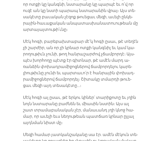
որ ոտ­քի կը կան­գնի, նստա­րա­նը կը պար­պէ եւ ո՛վ որ
ու­զէ ան կը նստի պա­րապ նստա­րա­նին վրայ։ Այս տե­
սա­կէ­տը բա­ւա­կան չէ­զոք թուե­ցաւ մե­զի, ա­ւե­լի ըն­կե­
րա­յին-հա­ւա­քա­կան ան­պա­տաս­խա­նա­տուու­թեան մը
ար­տա­յայ­տու­թի՛ւ­նը։
Մէկ հո­գի, բա­րե­բախ­տա­բար մէ՛կ հո­գի ը­սաւ, թէ տե­ղէն
չի շար­ժիր, ան որ չի կրնար ոտ­քի կանգ­նիլ եւ կամ կա­
րո­ղու­թիւն չու­նի, թող հան­րա­շար­ժով չճամ­բոր­դէ։ Այս­
պէս խո­րհո­ղը պէտք էր գի­տնար, թէ ա­մէն մարդ ա­
ռան­ձին փո­խադ­րա­մի­ջոց­նե­րով ճամ­բոր­դե­լու կա­րե­
լիու­թիւ­նը չու­նի եւ պար­տա­ւո՛ր է հան­րա­յին փո­խադ­
րա­մի­ջոց­նե­րով ճամբ­որ­դել։ Շի­տա­կը տմար­դի թուե­
ցաւ մե­զի այդ տե­սա­կէ­տը…։
Մէկ հո­գի ալ ը­սաւ, թէ եր­կու կի­ներ՝ տա­րի­քո­տը եւ յղին
նոյն նստա­րա­նը բաժ­նեն եւ միա­սին նստին։ Այս ալ
շատ տրա­մա­բա­նա­կան չէր, մա­նա­ւանդ յղի կնոջ հա­
մար, որ ա­ւե­լի եւս նե­ղու­թեան պատ­ճառ կրնար ըլ­լալ
այդն­ման նիստ մը։
Մե­զի հա­մար յատ­կան­շա­կա­նը սա էր. ա­մէն մէ­կուն տե­