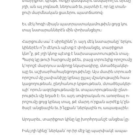
տա­րի­քոտ, գրե­թէ ոտ­քի կանգ­նե­լու ան­կա­րող եւ միւ­սը՝
յղի, ան ալ յոգ­նած, նե­ղուած եւ յայտ­նի է, որ կը տան­
ջուի մարմ­նա­կան ցա­ւե­րու պատ­ճա­ռով։
Եւ մէկ հո­գի միայն պատ­րաս­տա­կա­մու­թիւն ցոյց կու
տայ նստա­րան­նե­րէն մին փո­խան­ցե­լու։
Հար­ցումս սա՛ է սի­րե­լի­նե՜ր. այդ մէկ նստա­րա­նը՝ եր­կու
կի­նե­րէն ո՞ր մէ­կուն պէտք է փո­խան­ցել, տա­րի­քոտ
կնո՞ջ, թէ յղի կնոջ պէտք է նա­խա­պա­տուու­թիւն տալ։
Պարզ կը թուի հար­ցու­մը թէեւ, բայց տրուե­լիք ո­րո­շու­մը
կ՚ո­րո­շէ մար­դուս ամ­բողջ նկա­րա­գի­րը, մտա­ծե­լա­կեր­
պը եւ աշ­խար­հա­հա­յե­ցո­ղու­թիւ­նը։ Այս մա­սին տրուած
ո­րո­շում մը չա­փա­նի­շը կրնայ ըլ­լալ մշա­կու­թա­յին հաս­
կա­ցո­ղու­թեան, ընդ­հա­նուր կրթու­թեան, մտա­ծե­լա­կեր­
պի՝ ո­րուն ազ­դե­ցու­թեամբ եւ տպա­ւո­րու­թեամբ ընտ­
րու­թիւն մը ե­ղած է։ Եւ այդ սո­վո­րա­կան ու ա­ռօ­րեայ ո­
րո­շու­մը ցոյց կրնայ տալ, թէ մարդ ո՛ր­քան ար­ժէք կ՚ըն­
ծա­յէ ան­ցեա­լին եւ ի՛նչ­քան՝ ներ­կա­յին ու ա­պա­գա­յին։
Ար­դա­րեւ, տա­րի­քոտ կի­նը կը խորհր­դան­շէ ան­ցեա՛­լը։
Իսկ յղի կի­նը՝ ներ­կան՝ որ իր մէջ կը պար­փա­կէ ա­պա­