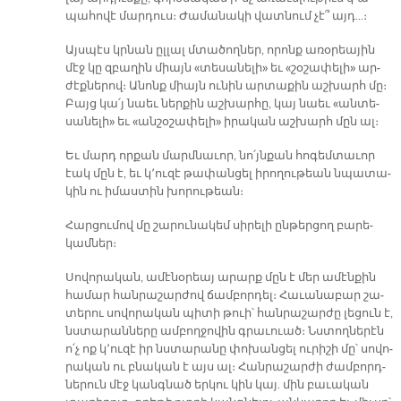
պա­հո­վէ մար­դուս։ Ժա­մա­նա­կի վատ­նում չէ՞ այդ…։
Այս­պէս կրնան ըլ­լալ մտա­ծող­ներ, ո­րոնք ա­ռօ­րեա­յին
մէջ կը զբա­ղին միայն «տե­սա­նե­լի» եւ «շօ­շա­փե­լի» ար­
ժէք­նե­րով։ Ա­նոնք միայն ու­նին ար­տա­քին աշ­խարհ մը։
Բայց կա՛յ նաեւ ներ­քին աշ­խար­հը, կայ նաեւ «ան­տե­
սա­նե­լի» եւ «ան­շօ­շա­փե­լի» ի­րա­կան աշ­խարհ մըն ալ։
Եւ մարդ որ­քան մարմ­նա­ւոր, նո՛յն­քան հո­գեմ­տա­ւոր
էակ մըն է, եւ կ՚ու­զէ թա­փան­ցել ի­րո­ղու­թեան նպա­տա­
կին ու ի­մաս­տին խոր­ու­թեան։
Հար­ցու­մով մը շա­րու­նա­կեմ սի­րե­լի ըն­թեր­ցող բա­րե­
կամ­ներ։
Սո­վո­րա­կան, ա­մէ­նօ­րեայ ա­րարք մըն է մեր ա­մէն­քին
հա­մար հան­րա­շար­ժով ճամ­բոր­դել։ Հա­ւա­նա­բար շա­
տե­րու սո­վո­րա­կան պի­տի թուի՝ հան­րա­շար­ժը լե­ցուն է,
նստա­րան­նե­րը ամ­բող­ջո­վին գրա­ւուած։ Նստող­նե­րէն
ո՛չ ոք կ՚ու­զէ իր նստա­րա­նը փո­խան­ցել ու­րի­շի մը՝ սո­վո­
րա­կան ու բնա­կան է այս ալ։ Հան­րա­շար­ժի ժամ­բորդ­
նե­րուն մէջ կանգ­նած եր­կու կին կայ. մին բա­ւա­կան