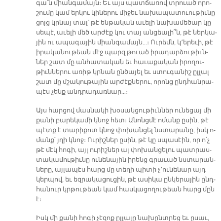
գա՛ն միան­գա­մայն։ Եւ այս պատ­ճա­ռով տրուած ո­րո­
շու­մը կամ եր­կու կի­նե­րու մի­ջեւ նա­խա­պա­տուու­թիւ­նը
ցոյց կրնայ տալ՝ թէ են­թա­կան ա­ւե­լի նա­խա­մե­ծար կը
սե­պէ, ա­ւե­լի մեծ ար­ժէք կու տայ ան­ցեա­լի՞ն, թէ ներ­կա­
յին ու ա­պա­գա­յին միան­գա­մայն…։ Ու­րեմն, կ՚ե­րե­ւի, թէ
ի­րա­կա­նու­թեան մէջ պարզ թուած ի­րա­դար­ձու­թիւն­
ներ շատ մը ան­հա­տա­կան եւ հա­ւա­քա­կան ի­րո­ղու­
թիւն­նե­րու ա­ռիթ կրնան ըն­ծա­յել եւ ստու­գա­նիշ ըլ­լալ
շատ մը մշա­կու­թա­յին ար­ժէք­նե­րու, ո­րոնց ընդ­հան­րա­
պէս չենք անդ­րա­դառ­նար…։
Այս հար­ցով մաս­նա­կի խօ­սակ­ցու­թիւն­ներ ու­նե­ցայ մի
քա­նի բա­րե­կա­մի կնոջ հետ։ Ա­նոնց­մէ ո­մանք ը­սին, թէ
պէտք է տա­րի­քոտ կնոջ փո­խան­ցել նստա­րա­նը, իսկ ո­
մանք՝ յղի կնոջ։ Ու­րիշ­ներ ը­սին, թէ կը սպա­սէին, որ ո՛չ
թէ մէկ հո­գի, այլ ու­րիշ­ներ ալ փո­խան­ցե­լու պատ­րաս­
տա­կա­մու­թիւ­նը ու­նե­նա­յին ի­րենց գրա­ւած նստա­րան­
նե­րը, այ­լա­պէս հարց մը տե­ղի պի­տի չ՚ու­նե­նար այդ
կեր­պով, եւ եզ­րա­կա­ցու­ցին, թէ ա­սի­կա ըն­կե­րա­յին ընդ­
հա­նուր կրթու­թեան կամ հաս­կա­ցո­ղու­թեան հարց մըն
է։
Իսկ մի քա­նի հո­գի չէ­զոք ըլ­լա­լը նա­խընտ­րեց եւ ը­սաւ,