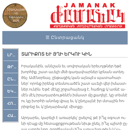
Երկուշաբթի
10,
Օգոստոս
2026
☰ Ընտրացանկ
ՏԱՐԻՔՈՏ ԵՒ ՅՂԻ ԵՐԿՈՒ ԿԻՆ
ԼՐԱՀՈՍ
Ի­րա­կա­նին, անն­շան եւ սո­վո­րա­կան ե­րե­ւոյթ­ներ ե­թէ
ԹՐՔԱՀԱՅ ԿԵԱՆՔ
խոր­հիք, շատ ա­ւե­լի մեծ գա­ղա­փար­ներ կրնան ստեղ­
ծել։ Ա­մէ­նօ­րեայ, ըն­թա­ցիկ կան այն­պէս պա­տա­հար­
ԸՆԿԵՐԱՄՇԱԿՈՒԹԱՅԻՆ
ներ՝ ո­րոնք ի­րենց տես­նուա­ծէն շատ ա­ւե­լի վեր ի­մաստ­
ներ ու­նին։ Ե­թէ մէ­կը շրջա­հա­յեաց է, հա­ճոյք կ՚առ­նէ ա­
ԵԿԵՂԵՑԱԿԱՆ
մէն մէկ ի­րա­դար­ձու­թե­նէն ի­մաստ մը քա­ղե­լէ, կը տես­նէ
ու կը խոր­հի ա­նոնց վրայ եւ կ՚ընդ­լայ­նէ իր մտա­յին հո­
ՀՈԳԵՄՏԱՒՈՐ
րի­զո­նը եւ կ՚ըն­դար­ձա­կէ միտ­քը։
ՀԱՐԹԱԿ
Ար­դա­րեւ, կա­րե­լի է ա­ռար­կել՝ ը­սե­լով, թէ ի՞նչ օ­գուտ ու­
նի դէպք մը հե­տաքրք­րու­թեան նիւթ ը­նել, ի՞նչ պի­տի ըլ­
լայ ար­դիւն­քը, գործ­նա­կան ի՞նչ ա­ռա­ւե­լու­թիւն կ՚ա­