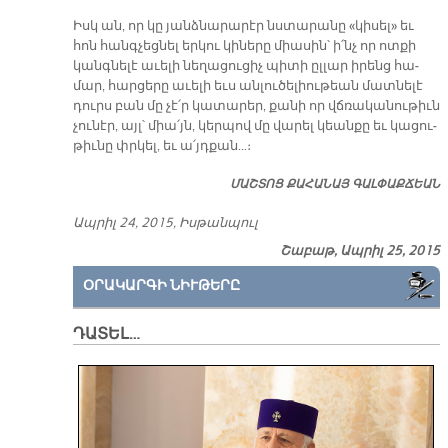
Իսկ ան, որ կը յանձ­նա­րա­րէր նստա­րա­նը «կի­սել» եւ
հոն հանգ­չեց­նել եր­կու կի­նե­րը միա­սին՝ ի՛նչ որ ոտ­քի
կանգ­նե­լէ ա­ւե­լի նե­ղա­ցու­ցիչ պի­տի ըլ­լար ի­րենց հա­
մար, հար­ցե­րը ա­ւե­լի եւս ան­լու­ծե­լիու­թեան մատ­նե­լէ
դուրս բան մը չէ՛ր կա­տա­րեր, քա­նի որ վճռա­կա­նու­թիւն
չու­նէր, այլ՝ միա՛յն, կեր­պով մը վա­րել կեան­քը եւ կա­ցու­
թիւ­նը փրկել, եւ ա՛յդ­քան…։
ՄԱՇ­ՏՈՑ ՔԱ­ՀԱ­ՆԱՅ ԳԱԼ­ՓԱՔ­ՃԵԱՆ
Ապ­րիլ 24, 2015, Իս­թան­պուլ
Շաբաթ, Ապրիլ 25, 2015
ՕՐԱԿԱՐԳԻ ՆԻՒԹԵՐԸ
ԴԱՏԵԼ…