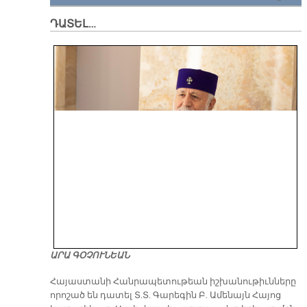
ԴԱՏԵԼ…
ԱՐԱ ԳՕՉՈՒՆԵԱՆ
​Հայաստանի Հանրապետութեան իշխանութիւնները
որոշած են դատել Տ.Տ. Գարեգին Բ. Ամենայն Հայոց