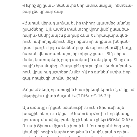
«Ու­րիշ մը ը­սաւ.- Տա­կա­ւին նոր ա­մուս­նա­ցայ, հե­տե­ւա­
բար չեմ կրնար գալ։
«Ծա­ռան վե­րա­դար­ձաւ եւ իր տի­րոջ պատ­մեց ա­նոնց
ը­սած­նե­րը։ Այն ա­տեն տան­տէ­րը վրդո­ված՝ ը­սաւ ծա­
ռա­յին.- Ան­մի­ջա­պէս քա­ղաք գնա՛ եւ հրա­պա­րակ­նե­
րուն ու փո­ղոց­նե­րուն մէջ որ­քան որ աղ­քատ, խե­ղան­
դամ, կաղ եւ կոյր տես­նես՝ բո­լորն ալ հոս բեր։ Քիչ ետք,
ծա­ռան վե­րա­դառ­նա­լով իր տի­րոջ ը­սաւ.- Տէ՛ր, հրա­
մանդ կա­տա­րե­ցի, բայց տա­կա­ւին տեղ կայ։ Տէ­րը ծա­
ռա­յին հրա­մա­յեց.- Քա­ղա­քէն դուրս գնա՛ եւ ճամ­բա­նե­
րուն վրայ ու դաշ­տե­րուն մէջ ո՛վ որ գտնես՝ ստի­պէ որ
գայ, որ­պէս­զի տունս լե­ցուի։
«Կ՚ը­սեմ ձե­զի, որ ա­ռա­ջին հրա­ւի­րեալ­նե­րուն ո՛չ մէ­կը իմ
ընթ­րի­քէս պի­տի ճա­շա­կէ» (ՂՈՒԿ. ԺԴ 16-24)։­
Այս ա­ռա­կը ո՜ր­քան նմա­նու­թիւն ու­նի Յի­սու­սի այն
խօս­քին հետ, ուր կ՚ը­սէ. «Աս­տու­ծոյ Հո­գին է որ կեանք
կու տայ. մար­մի­նը բան մը չի կրնար ը­նել» (ՅՈՎՀ. Զ 63)։
Ուս­տի Յի­սուս միշտ կը խօ­սի եւ կ՚ու­սու­ցա­նէ հո­գե­ւոր
կեան­քի՝ հո­գիի կա­րե­ւո­րու­թեան մա­սին, քա­նի որ իս­