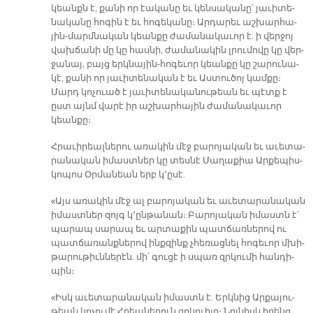
կեանքն է, քա­նի որ էա­կա­նը եւ կեն­սա­կա­նը՝ յա­ւի­տե­
նա­կա­նը հո­գին է եւ հո­գե­կա­նը։ Ար­դա­րեւ աշ­խար­հա­
յին-մարմ­նա­կան կեան­քը ժա­մա­նա­կա­ւոր է. ի վեր­ջոյ
վախ­ճա­նի մը կը հաս­նի, ժա­մա­նա­կին լրու­մո­վը կը վեր­
ջա­նայ, բայց երկ­նա­յին-հո­գե­ւոր կեան­քը կը շա­րու­նա­
կէ, քա­նի որ յա­ւի­տե­նա­կան է եւ Աս­տու­ծոյ կամ­քը։
Մարդ կո­չուած է յա­ւի­տե­նա­կա­նու­թեան եւ պէտք է
ըստ այնմ վա­րէ իր աշ­խար­հա­յին ժա­մա­նա­կա­ւոր
կեան­քը։
Հրա­ւի­րեալ­նե­րու ա­ռա­կին մէջ բա­րո­յա­կան եւ ա­ւե­տա­
րա­նա­կան ի­մաստ­ներ կը տես­նէ Մա­ղա­քիա Ար­քե­պիս­
կո­պոս Օր­մա­նեան երբ կ՚ը­սէ.
«Այս ա­ռա­կին մէջ ալ բա­րո­յա­կան եւ ա­ւե­տա­րա­նա­կան
ի­մաստ­ներ զոյգ կ՚ըն­թա­նան։ Բա­րո­յա­կան ի­մաստն է՝
պա­րապ սա­րապ եւ ար­տա­քին պատ­ճառ­նե­րով ու
պատ­ճա­ռանք­նե­րով ինք­զինք չհե­ռաց­նել հո­գե­ւոր մխի­
թա­րու­թիւն­նե­րէն. մի՛ գու­ցէ ի սպառ զրկու­մի հան­դի­
պին։
«Իսկ ա­ւե­տա­րա­նա­կան ի­մաստն է. Երկ­նից Ար­քա­յու­
թեան կո­չու­մէ Հրեա­նե­րուն զրկուի­լը։ Նոյ­նիսկ ի­րենց