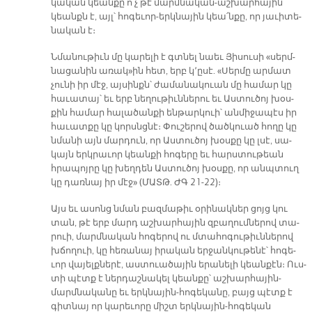
կա­կան կեան­քը ո՛չ թէ մարմ­նա­կան-աշ­խար­հա­յին
կեանքն է, այլ՝ հո­գե­ւոր-երկ­նա­յին կեա՛ն­քը, որ յա­ւի­տե­
նա­կան է։
Նմա­նու­թիւն մը կա­րե­լի է գտնել նաեւ Յի­սու­սի «սերմ­
նա­ցա­նին ա­ռակ»ին հետ, երբ կ՚ը­սէ. «Սեր­մը ար­մատ
չու­նի իր մէջ, այ­սինքն՝ ժա­մա­նա­կուան մը հա­մար կը
հա­ւա­տայ՝ եւ երբ նե­ղու­թիւն­նե­րու եւ Աս­տու­ծոյ խօս­
քին հա­մար հա­լա­ծան­քի են­թար­կուի՝ ան­մի­ջա­պէս իր
հա­ւատ­քը կը կորսնց­նէ։ Փու­շե­րով ծած­կուած հո­ղը կը
նմա­նի այն մար­դուն, որ Աս­տու­ծոյ խօս­քը կը լսէ, սա­
կայն երկ­րա­ւոր կեան­քի հո­գե­րը եւ հարս­տու­թեան
հրա­պոյ­րը կը խեղ­դեն Աս­տու­ծոյ խօս­քը, որ անպ­տուղ
կը դառ­նայ իր մէջ» (ՄԱՏԹ. ԺԳ 21-22)։­
Այս եւ ա­սոնց նման բազ­մա­թիւ օ­րի­նակ­ներ ցոյց կու
տան, թէ երբ մարդ աշ­խար­հա­յին զբա­ղում­նե­րով տա­
րուի, մարմ­նա­կան հո­գե­րով ու մտա­հո­գու­թիւն­նե­րով
խճո­ղուի, կը հե­ռա­նայ ի­րա­կան եր­ջան­կու­թե­նէ՝ հո­գե­
ւոր վա­յելք­նե­րէ, աս­տուա­ծա­յին ե­րա­նե­լի կեան­քէն։ Ուս­
տի պէտք է ներ­դաշ­նա­կել կեան­քը՝ աշ­խար­հա­յին-
մարմ­նա­կա­նը եւ երկ­նա­յին-հո­գե­կա­նը, բայց պէտք է
գիտ­նայ որ կա­րե­ւո­րը միշտ եր­կնա­յին-հո­գե­կան