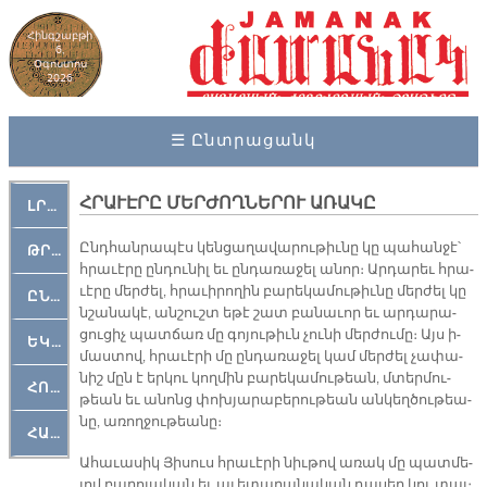
Հինգշաբթի
6,
Օգոստոս
2026
☰ Ընտրացանկ
ՀՐԱՒԷՐԸ ՄԵՐԺՈՂՆԵՐՈՒ ԱՌԱԿԸ
ԼՐԱՀՈՍ
Ընդ­հան­րա­պէս կեն­ցա­ղա­վա­րու­թիւ­նը կը պա­հան­ջէ՝
ԹՐՔԱՀԱՅ ԿԵԱՆՔ
հրա­ւէ­րը ըն­դու­նիլ եւ ըն­դա­ռա­ջել ա­նոր։ Ար­դա­րեւ հրա­
ւէ­րը մեր­ժել, հրա­ւի­րո­ղին բա­րե­կա­մու­թիւ­նը մեր­ժել կը
ԸՆԿԵՐԱՄՇԱԿՈՒԹԱՅԻՆ
նշա­նա­կէ, ան­շուշտ ե­թէ շատ բա­նա­ւոր եւ ար­դա­րա­
ցու­ցիչ պատ­ճառ մը գո­յու­թիւն չու­նի մեր­ժու­մը։ Այս ի­
ԵԿԵՂԵՑԱԿԱՆ
մաս­տով, հրա­ւէ­րի մը ըն­դա­ռա­ջել կամ մեր­ժել չա­փա­
նիշ մըն է եր­կու կող­մին բա­րե­կա­մու­թեան, մտեր­մու­
ՀՈԳԵՄՏԱՒՈՐ
թեան եւ ա­նոնց փոխ­յա­րա­բե­րու­թեան ան­կեղ­ծու­թեա­
նը, ա­ռող­ջու­թեա­նը։
ՀԱՐԹԱԿ
Ա­հա­ւա­սիկ Յի­սուս հրա­ւէ­րի նիւ­թով ա­ռակ մը պատ­մե­
լով բա­րո­յա­կան եւ ա­ւե­տա­րա­նա­կան դա­սեր կու տայ։