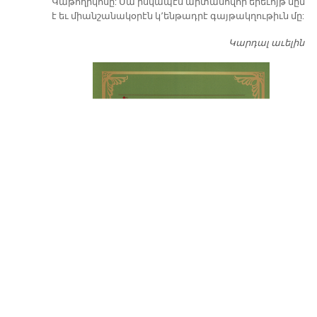
Կաթողիկոսը: Սա իսկապէս արտասովոր երեւոյթ մըն
է եւ միանշանակօրէն կ՚ենթադրէ գայթակղութիւն մը:
Կարդալ աւելին
Դ