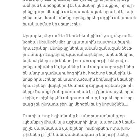
ան­հիմն կար­ծիք­նե­րով եւ կա­մա­կոր ըն­թաց­քով, ո­րով ի­
րենք դուրս մնա­ցին ա­ւե­տա­րա­նա­կան հրա­ւէ­րէն, եւ ի­
րենց տեղ մտան ա­նոնք, ո­րոնք ի­րենց աչ­քին ա­նար­ժան
եւ ան­յար­մար կը սե­պուէին»։­
Ար­դա­րեւ, մեր ա­մէն մէ­կուն կեան­քին մէջ ալ, մեր ա­մե­
նօ­րեայ կեան­քին մէջ կը պա­տա­հին «աս­տուա­ծա­յին
հրա­ւէր»ներ։ Ա­նոնք կը ներ­կա­յա­նան զա­նա­զան ձե­ւե­
րու տակ, դէպ­քե­րով, պա­տա­հար­նե­րով, ար­կած­նե­րով,
նոյ­նիսկ նե­ղու­թիւն­նե­րով ու դժուա­րու­թիւն­նե­րով, ո­
րոնք ա­ռիթ­ներ են, նշան­ներ կամ ազ­դա­րա­րու­թիւն­ներ
են անդ­րա­դառ­նա­լու հո­գիին եւ հո­գե­ւոր կեան­քին։ Ա­
նոնք հրա­ւէր­ներ են աս­տուա­ծա­յին երկ­նա­յին կեան­քի,
հրա­ւէր­ներ՝ վա­յե­լե­լու Աս­տու­ծոյ ար­քա­յու­թեան շնորհ­
նե­րը։ Ո­մանք կ՚անդ­րա­դառ­նան եւ կ՚ըն­դա­ռա­ջեն հրա­
ւէ­րին, ու­րիշ­ներ չեն անդ­րա­դառ­նար, կը լսեն հրա­ւէ­րը
բայց չեն ըն­դա­ռա­ջեր, կը մեր­ժեն եւ կը կորսնց­նեն…։
Ուս­տի պէտք է գիտ­նանք եւ անդ­րա­դառ­նանք, որ
«կեանք»ը միայն այս աշ­խար­հի վրայ ապ­րուած կեան­
քը չէ, մարմ­նա­կան վա­յելք­ներ, հա­ճոյք­ներ, ու­րա­խու­
թիւն­ներ չէ՛, չէ՛ նաեւ ժա­մա­նա­կա­ւոր նե­ղու­թիւն­ներ,