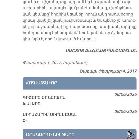
ցա­ւեր ու վիշ­տեր, այլ այդ ա­մէ­նը կը պատ­կա­նին այս
աշ­խար­հին, այ­լա­պէս կա՛յ ան­ժա­մա­նակ, մշտնջե­նա­
կան կեան­քը՝ հո­գիին կեան­քը, ո­րուն անդ­րա­դար­ձո­ղը
կրնայ վա­յե­լել զայն յա­ւի­տե­նա­պէս։ Եւ պէտք չէ՛ ար­տօ­
նել, որ աշ­խար­հա­յի­նը՝ մարմ­նա­ւո­րը խա­փա­նէ, ար­գելք
հան­դի­սա­նայ երկ­նա­յի­նին՝ հո­գե­կա­նին, որ ճշմա­րիտ
կեա՛նքն է, ո­րուն կո­չուա՛ծ է մարդ…։
ՄԱՇ­ՏՈՑ ՔԱ­ՀԱ­ՆԱՅ ԳԱԼ­ՓԱՔ­ՃԵԱՆ
Փետ­րուար 1, 2017, Իս­թան­պուլ
Շաբաթ, Փետրուար 4, 2017
ՀՈԳԵՄՏԱՒՈՐ
08/06/2026
ԳԻՇԵՐԸ ԵՒ ՆԵՐՔԻՆ
ԽԱՒԱՐԸ
08/06/2026
ՍԻՐԱՀԱՐԻԼ՝ ՍԻՐԵԼ ԸՍԵԼ
ՉԷ
ՕՐԱԿԱՐԳԻ ՆԻՒԹԵՐԸ