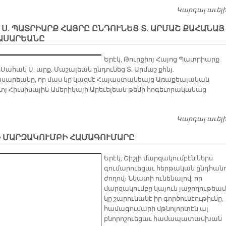
Կարդալ աւել
 Ս. ՊԱՏՐԻԱՐՔ ՀԱՅՐԸ ԸՆԴՈՒՆԵՑ Տ. ԱՐՄԱՇ ՔԱՀԱՆԱՅ
ԱՍԱՐԵԱՆԸ
Երէկ, Թուրքիոյ Հայոց Պատրիարք
. Սահակ Ս. արք. Մաշալեան ընդունեց Տ. Արմաշ քհնյ.
արեանը, որ մաս կը կազմէ Հայաստանեայց Առաքեալական
ւոյ Հիւսիսային Ամերիկայի Արեւելեան թեմի հոգեւորականաց
:
Կարդալ աւել
Ի ՄԱՐԶԱԿՈՒՄԲԻ ՀԱՄԱԳՈՒՄԱՐԸ
Երէկ, Շիշլի մարզակումբէն ներս
գումարուեցաւ հերթական ընդհան
ժողով։ Նկատի ունենալով, որ
մարզակումբը կայուն յաջողութեամ
կը շարունակէ իր գործունէութիւնը,
համագումարի մթնոլորտէն ալ
բնորոշուեցաւ համապատասխան