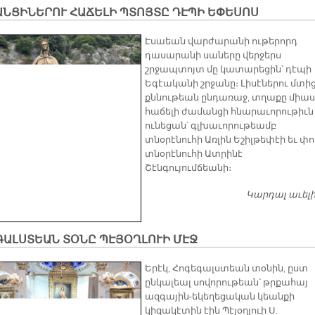
ԱՆՑԻՆԵՐՈՒ ՀԱՃԵԼԻ ՊՏՈՅՏԸ ԴԷՊԻ ԵՓԵՍՈՍ
Էսաեան վարժարանի ութերորդ
դասարանի սաները վերջերս
շրջապտոյտ մը կատարեցին՝ դէպի
Եգէականի շրջանը։ Լիսէներու մտի
քննութեան ընդառաջ, տղաքը միաս
հաճելի ժամանցի հնարաւորութիւն
ունեցան՝ գլխաւորութեամբ
տնօրէնուհի Առլին Եշիլթեփէի եւ փ
տնօրէնուհի Ատրինէ
Շէնգույումճեանի։
Կարդալ աւել
ԳԱԼՍՏԵԱՆ ՏՕՆԸ ՊԷՅՕՂԼՈՒԻ ՄԷՋ
Երէկ, Հոգեգալստեան տօնին, ըստ
ընկալեալ սովորութեան՝ թրքահայ
ազգային-եկեղեցական կեանքի
կիզակէտին էին Պէյօղլուի Ս.