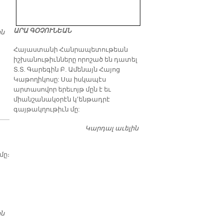
ԱՐԱ ԳՕՉՈՒՆԵԱՆ
ին
ԴՊՐԵՎԱՆՔԻ ՍԱՆԸ ԴԱՓՆԵԿԻՐ
​Հայաստանի Հանրապետութեան
իշխանութիւնները որոշած են դատել
Տ.Տ. Գարեգին Բ. Ամենայն Հայոց
Կաթողիկոսը: Սա իսկապէս
արտասովոր երեւոյթ մըն է եւ
միանշանակօրէն կ՚ենթադրէ
գայթակղութիւն մը:
Կարդալ աւելին
Դատել…
մը։
ին
ԳԱՏԸԳԻՒՂԻ ԱՐԱՄԵԱՆ-ՈՒՆՃԵԱՆ ՎԱՐԺԱՐԱՆԻՆ ՄԷՋ