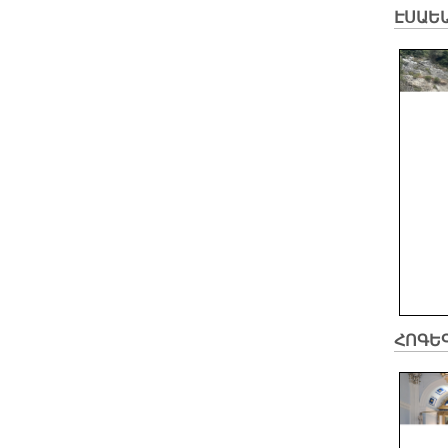
ԷՍԱԵ
ՀՈԳԵ