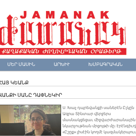
ՄԵՐ ՄԱՍԻՆ
ԱՐԽԻՒ
ԽՄԲԱԳՐԱԿԱՆ
ՀԱՅ ԿԵԱՆՔ
ՎԱՆՔԻ ՍԱՆԸ ԴԱՓՆԵԿԻՐ
Ս. Խաչ դպրեվանքի սաներէն Ըլկըն
Ազրա Տինտար վերջերս
մասնակցեցաւ միջվարժարանային
նկարչութեան մրցոյթի մը։ Էրէնգիւղ
«Ըշըք» լիսէին կողմէ կազմակերպու