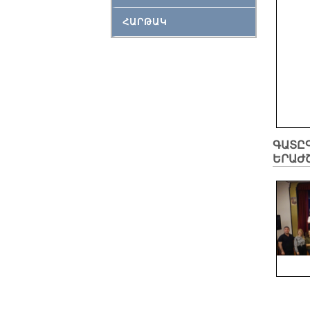
ՀԱՐԹԱԿ
ԳԱՏԸ
ԵՐԱԺ