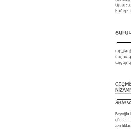
Այսպէս
հանդէս
ՑԱՒԱ
արքեպի
ծայրագ
այցելո
GEÇMİŞ
NİZAM
AYLİN K
Beyoğlu Ü
gündemi̇n
azinliklar