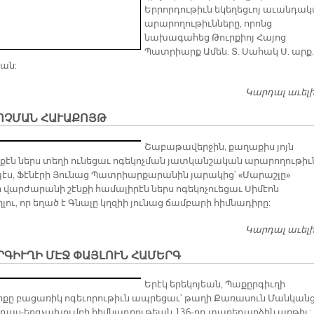
Երրորդութիւն եկեղեցւոյ աւանդա
արարողութիւնները, որոնց
նախագահեց Թուրքիոյ Հայոց
Պատրիարք Ամեն. Տ. Սահակ Ս. արք.
ան:
Կարդալ աւել
ՈՉՄԱՆ ՀԱՒԱՔՈՅԹ
Շաբաթավերջին, քաղաքիս յոյն
քէն ներս տեղի ունեցաւ ոգեկոչման յատկանշական արարողութիւ
սպէս, Ֆէնէրի Յունաց Պատրիարքարանին յարակից՝ «Մարաշլը»
ի վարժարանի շէնքի համալիրէն ներս ոգեկոչուեցաւ Սիմէոն
լու, որ եղած է Գնալը կղզիի յունաց ճամբարի հիմնադիրը:
Կարդալ աւել
ԳԻՒՂԻ ՄԷՋ ՓԱՅԼՈՒՆ ՀԱՄԵՐԳ
Երէկ երեկոյեան, Պաքըրգիւղի
քը բացառիկ ոգեւորութիւն ապրեցաւ՝ թաղի Քառասուն Մանկան
դաս-երգչախումբի հիմնադրութեան 136-րդ տարեդարձին առթիւ: