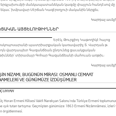
, երգչախումբի մանկապատանեկան կազմը փայլուն հանդէսով մը
 եկաւ՝ խմբավար Սէրճան Կազէրօղլուի մականին ներքեւ:
Կարդալ աւել
ԿՑԱԿԱՆ ԱՅՑԵԼՈՒԹԻՒՆՆԵՐ
Երէկ, Թուրքիոյ Կաթողիկէ հայոց
սկոպոսարանի պատրիարքական կառավարիչ Տ. Վարդան թ.
ոյն վարդապետ Գազանճեան ընդունեց ցաւակցական
ւթիւններ՝ տիրամայր Գոհար Գազանճեանի մահուան առթիւ։
Կարդալ աւել
İN NİZAMI, BUGÜNÜN MİRASI: OSMANLI CEMAAT
NAMELERİ VE GÜNÜMÜZE İZDÜŞÜMLER
OÇUNYAN
ç Horan Ermeni̇ Ki̇li̇sesi̇ Vakfi Narekyan Salonu’nda Türki̇ye Ermeni̇ toplumunu
e ışık tutan tartışma: Geçmi̇şten günümüze 1863 Ermeni̇ Nizâmnâmesi, i̇zleri̇
in örgütlenmesi̇.