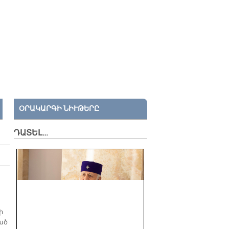
ՕՐԱԿԱՐԳԻ ՆԻՒԹԵՐԸ
ԴԱՏԵԼ…
ի
ած