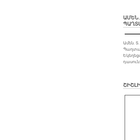
ԱՄԵՆ.
ՊԱՂՏ
Ամեն. Տ
Պաղտաս
Եկեղեց
դասուն
ՇԻՇԼ