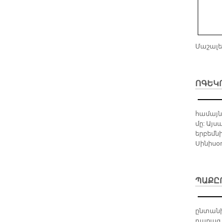
Մաշալե
ՈԳԵԿ
համայն
մը: Այ
երբեմն
Սինիսօղ
ՊԱՔԸՐ
ընտանի
դպրաց 