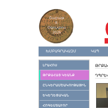
Շաբաթ
8,
Օգոստոս
2026
ԽՄԲԱԳՐԱԿԱԶՄ
ԿԱՊ
ԼՐԱՀՈՍ
ԹՐՔԱ
ԹՐՔԱՀԱՅ ԿԵԱՆՔ
ԴՊՐԵ
ԸՆԿԵՐԱՄՇԱԿՈՒԹԱՅԻՆ
ԵԿԵՂԵՑԱԿԱՆ
ՀՈԳԵՄՏԱՒՈՐ