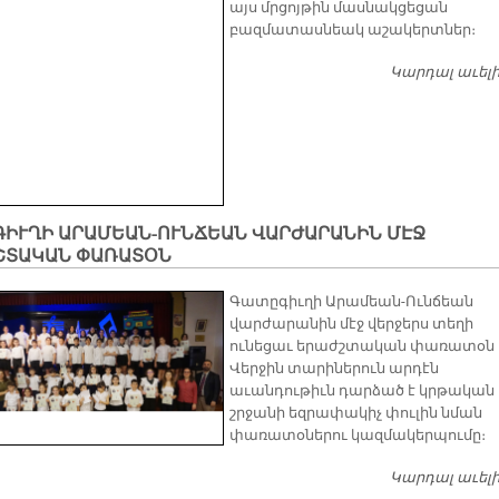
այս մրցոյթին մասնակցեցան
բազմատասնեակ աշակերտներ։
Կարդալ աւել
ԳԻՒՂԻ ԱՐԱՄԵԱՆ-ՈՒՆՃԵԱՆ ՎԱՐԺԱՐԱՆԻՆ ՄԷՋ
ՇՏԱԿԱՆ ՓԱՌԱՏՕՆ
Գատըգիւղի Արամեան-Ունճեան
վարժարանին մէջ վերջերս տեղի
ունեցաւ երաժշտական փառատօն 
Վերջին տարիներուն արդէն
աւանդութիւն դարձած է կրթական
շրջանի եզրափակիչ փուլին նման
փառատօներու կազմակերպումը։
Կարդալ աւել