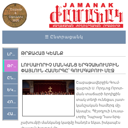
Շաբաթ
8,
Օգոստոս
2026
☰ Ընտրացանկ
ԹՐՔԱՀԱՅ ԿԵԱՆՔ
ԼՐԱՀՈՍ
ԼՈՒՍԱՒՈՐԻՉ ՄԱՆԿԱՆՑ ԵՐԳՉԱԽՈՒՄԲԻՆ
ԹՐՔԱՀԱՅ ԿԵԱՆՔ
ՓԱՅԼՈՒՆ ՀԱՄԵՐԳԸ՝ ԳՈՒՄԳԱԲՈՒԻ ՄԷՋ
ԸՆԿԵՐԱՄՇԱԿՈՒԹԱՅԻՆ
Շա­բա­թա­վեր­ջին Գում­
գա­բուի Ս. Որդ­ւոց Ո­րոտ­
ԵԿԵՂԵՑԱԿԱՆ
ման տա­ճա­րի եր­դի­քին
տակ տե­ղի ու­նե­ցաւ յատ­
ՀՈԳԵՄՏԱՒՈՐ
կան­շա­կան հա­մերգ մը։
Այս­պէս, Պէ­յօղ­լուի Լու­սա­
ՀԱՐԹԱԿ
ւո­րիչ Դպրաց Դաս-երգ­
չա­խում­բի ման­կանց կազ­մը հան­դէս ե­կաւ իս­կա­պէս