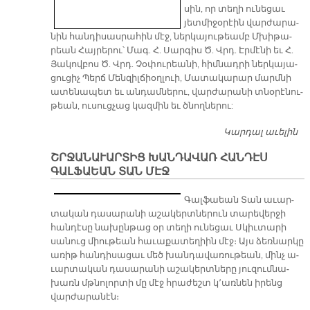
սին, որ տե­ղի ու­նե­ցաւ
յետ­մի­ջօ­րէին վար­ժա­րա­
նին հան­դի­սաս­րա­հին մէջ, ներ­կա­յու­թեամբ Մխի­թա­
րեան Հայ­րե­րու՝ Մագ. Հ. Սար­գիս Ծ. Վրդ. Էր­մէ­նի եւ Հ.
Յա­կով­բոս Ծ. Վրդ. Չօ­փու­րեա­նի, հիմ­նադ­րի ներ­կա­յա­
ցու­ցիչ Պերճ Մեն­զիլ­ճիօղ­լուի, Մա­տա­կա­րար մարմ­նի
ա­տե­նա­պետ եւ ան­դամ­նե­րու, վար­ժա­րա­նի տնօ­րէ­նու­
թեան, ու­սուց­չաց կազ­մին եւ ծ­­նող­նե­րու:
Կարդալ աւելին
Մ
Վ
ՇՐՋԱՆԱՒԱՐՏԻՑ ԽԱՆԴԱՎԱՌ ՀԱՆԴԷՍ
Մ
ԳԱԼՖԱԵԱՆ ՏԱՆ ՄԷՋ
Մ
Փ
Գալ­ֆաեան Տան ա­ւար­
Տ
տա­կան դա­սա­րա­նի ա­շա­կերտ­նե­րուն տա­րե­վեր­ջի
Հ
հան­դէ­սը նա­խըն­թաց օր տե­ղի ու­նե­ցաւ Սկիւ­տա­րի
սա­նուց միու­թեան հա­ւա­քա­տե­ղիին մէջ։ Այս ձեռ­նար­կը
ա­ռիթ հան­դի­սա­ցաւ մեծ խան­դա­վա­ռու­թեան, մինչ ա­
ւար­տա­կան դա­սա­րա­նի ա­շա­կերտ­նե­րը յու­զում­նա­
խառն մթնո­լոր­տի մը մէջ հրա­ժեշտ կ՚առ­նեն ի­րենց
վար­ժա­րա­նէն։