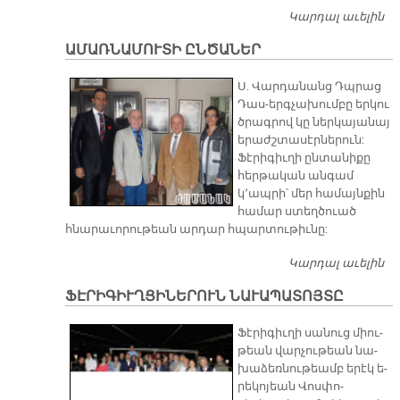
Կարդալ աւելին
Շ
Խ
ԱՄԱՌՆԱՄՈՒՏԻ ԸՆԾԱՆԵՐ
Հ
ԳԱ
Ս. Վարդանանց Դպրաց
Մ
Դաս-երգչախումբը երկու
ծրագրով կը ներկայանայ
երաժշտասէրներուն:
Ֆէրիգիւղի ընտանիքը
հերթական անգամ
կ՚ապրի՝ մեր համայնքին
համար ստեղծուած
հնարաւորութեան արդար հպարտութիւնը:
Կարդալ աւելին
Ա
Ը
ՖԷՐԻԳԻՒՂՑԻՆԵՐՈՒՆ ՆԱՒԱՊԱՏՈՅՏԸ
Ֆէ­րի­գիւ­ղի սա­նուց միու­
թեան վար­չու­թեան նա­
խա­ձեռ­նու­թեամբ ե­րէկ ե­
րե­կո­յեան Վոս­փո­