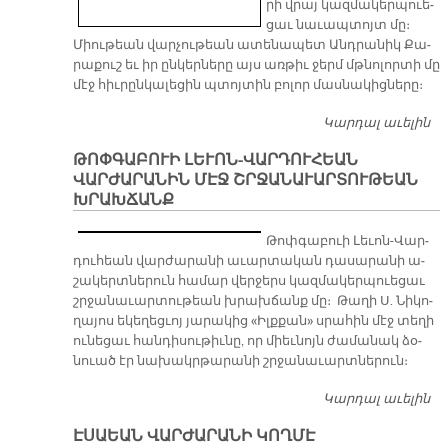
րի վրայ կազ­մա­կեր­պուե­
ցաւ նա­ւապ­տոյտ մը։
Միու­թեան վար­չու­թեան ա­տե­նա­պետ Անդ­րա­նիկ Քա­
րա­քուշ եւ իր ըն­կեր­նե­րը այս առ­թիւ ջերմ մթնո­լոր­տի մը
մէջ հիւ­րըն­կա­լե­ցին պտոյ­տին բո­լոր մաս­նա­կից­նե­րը։
Կարդալ աւելին
Ֆ
Ն
ԹՈՓԳԱԲՈՒԻ ԼԵՒՈՆ-ՎԱՐԴՈՒՀԵԱՆ
ՎԱՐԺԱՐԱՆԻՆ ՄԷՋ ՇՐՋԱՆԱՒԱՐՏՈՒԹԵԱՆ
ԽՐԱԽՃԱՆՔ
Թոփ­գա­բուի Լե­ւոն-Վար­
դու­հեան վար­ժա­րա­նի ա­ւար­տա­կան դա­սա­րա­նի ա­
շա­կերտ­նե­րուն հա­մար վեր­ջերս կազ­մա­կեր­պուե­ցաւ
շրջա­նա­ւար­տու­թեան խրախ­ճանք մը։ Թա­ղի Ս. Նի­կո­
ղա­յոս ե­կե­ղեց­ւոյ յա­րա­կից «Իլք­քան» սրա­հին մէջ տե­ղի
ու­նե­ցաւ հան­դի­սու­թիւ­նը, որ միեւ­նոյն ժա­մա­նակ ձօ­
նուած էր նա­խակր­թա­րա­նի շրջա­նա­ւարտ­նե­րուն։
Կարդալ աւելին
ԹՈ
Վ
ԷՍԱԵԱՆ ՎԱՐԺԱՐԱՆԻ ԿՈՂՄԷ
ՎԱ