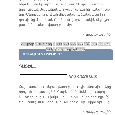
ներ» եւ ա­նոնք ար­դէն ա­ւար­տած են պար­տա­դիր
Յ
կրթու­թեան ժա­մա­նա­կաշր­ջա­նի ա­ռա­ջին հանգ­րուա­
նը։ «Մե­ղու­ներ»ու դէ­պի միջ­նա­կարգ ճա­նա­պար­հոր­
դու­թիւ­նը Ա­րա­մեան-Ուն­ճեան վար­ժա­րա­նին մէջ նշուե­
ցաւ մեծ խան­դա­վա­ռու­թեամբ։
Կարդալ աւելին
Գ
ԱՐ
« Սկիզբ
‹ Նախորդ
…
533
534
535
536
537
538
539
540
Ո
Էջեր
541
…
Յաջորդը ›
Վերջ »
Վ
ՕՐԱԿԱՐԳԻ ՆԻՒԹԵՐԸ
Մ
Չ
Դ
ԴԱՏԵԼ…
Ա
ՓԱ
ԱՐԱ ԳՕՉՈՒՆԵԱՆ
Հ
​Հայաստանի Հանրապետութեան իշխանութիւնները
որոշած են դատել Տ.Տ. Գարեգին Բ. Ամենայն Հայոց
Կաթողիկոսը: Սա իսկապէս արտասովոր երեւոյթ մըն
է եւ միանշանակօրէն կ՚ենթադրէ գայթակղութիւն մը:
Կարդալ աւելին
Դ