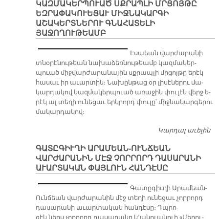
ԿԱԶՄԱԿԵՐՊՈՒԱԾ ՍՔՐԱՊԼԻ ՄՐՑՈՅԹԸ
Շ
ԵԶՐԱՓԱԿՈՒԵՑԱՒ ՄԻՋՆԱԿԱՐԳԻ
Խ
ԱՇԱԿԵՐՏՆԵՐՈՒ ԳՆԱՀԱՏԵԼԻ
ՅԱՋՈՂՈՒԹԵԱՄԲ
Է­սաեան վար­ժա­րա­նի
տնօ­րէ­նու­թեան նա­խա­ձեռ­նու­թեամբ կազ­մա­կեր­
պուած միջ­վար­ժա­րա­նա­յին սքրապ­լի մրցոյ­թը ե­րէկ
հա­սաւ իր ա­ւար­տին։ Նա­խըն­թաց օր լի­սէ­նե­րու մա­
կար­դա­կով կազ­մա­կեր­պուած ա­ռա­ջին փու­լէն վերջ ե­
րէկ ալ տե­ղի ու­նե­ցաւ երկ­րորդ փու­լը՝ միջ­նա­կար­գե­րու
մա­կար­դա­կով։
Կարդալ աւելին
Է
Վ
ԳԱՏԸԳԻՒՂԻ ԱՐԱՄԵԱՆ-ՈՒՆՃԵԱՆ
Կ
ՎԱՐԺԱՐԱՆԻՆ ՄԷՋ ՉՈՐՐՈՐԴ ԴԱՍԱՐԱՆԻ
Կ
ԱՒԱՐՏԱԿԱՆ ՓԱՅԼՈՒՆ ՀԱՆԴԷՍԸ
Ս
Մ
Գա­տը­գիւ­ղի Ա­րա­մեան-
Ե
Ուն­ճեան վար­ժա­րա­նին մէջ տե­ղի ու­նե­ցաւ չոր­րորդ
Մ
դա­սա­րա­նի ա­ւար­տա­կան հան­դէ­սը։ Դպրո­
Ա
ցէն ներս չոր­րորդ դա­սա­րա­նը կ՚ա­նուա­նուի «Մե­ղու­
Գ