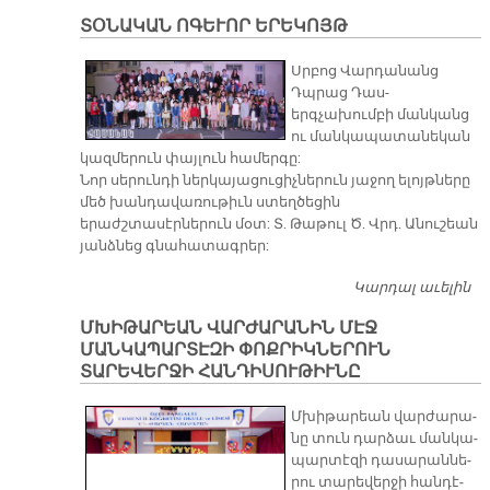
Կ
ՏՕՆԱԿԱՆ ՈԳԵՒՈՐ ԵՐԵԿՈՅԹ
Մ
Սրբոց Վարդանանց
Դպրաց Դաս-
երգչախումբի մանկանց
ու մանկապատանեկան
կազմերուն փայլուն համերգը:
Նոր սերունդի ներկայացուցիչներուն յաջող ելոյթները
մեծ խանդավառութիւն ստեղծեցին
երաժշտասէրներուն մօտ: Տ. Թաթուլ Ծ. Վրդ. Անուշեան
յանձնեց գնահատագրեր:
Կարդալ աւելին
Տ
Ո
ՄԽԻԹԱՐԵԱՆ ՎԱՐԺԱՐԱՆԻՆ ՄԷՋ
Ե
ՄԱՆԿԱՊԱՐՏԷԶԻ ՓՈՔՐԻԿՆԵՐՈՒՆ
ՏԱՐԵՎԵՐՋԻ ՀԱՆԴԻՍՈՒԹԻՒՆԸ
Մխի­թա­րեան վար­ժա­րա­
նը տուն դար­ձաւ ման­կա­
պար­տէ­զի դա­սա­րան­նե­
րու տա­րե­վեր­ջի հան­դէ­