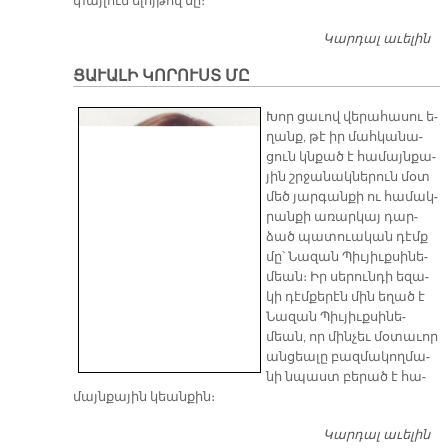
փայ­լուն ե­լոյ­թով մը։
Կարդալ աւելին
ԼՈ
Մ
ՑԱՒԱԼԻ ԿՈՐՈՒՍՏ ՄԸ
Ե
ՓԱ
Խոր ցա­ւով վե­րա­հա­սու ե­
ՀԱ
ղանք, թէ իր մահ­կա­նա­
Գ
ցուն կնքած է հա­մայն­քա­
Մ
յին շրջա­նակ­նե­րուն մօտ
մեծ յար­գան­քի ու հա­մակ­
րան­քի ա­ռար­կայ դար­
ձած պա­տուա­կան դէմք
մը՝ Նա­զան Պիւ­յիւք­սի­նե­
մեան։ Իր սե­րուն­դի ե­զա­
կի դէմ­քե­րէն մին ե­ղած է
Նա­զան Պիւ­յիւք­սի­նե­
մեան, որ մին­չեւ մօ­տա­ւոր
ան­ցեա­լը բազ­մա­կող­մա­
նի նպաստ բե­րած է հա­
մայն­քա­յին կեան­քին։
Կարդալ աւելին
ՑԱ