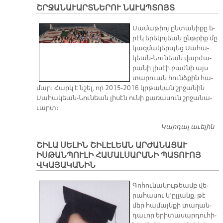
ՇՐՋԱՆԱՒԱՐՏՆԵՐՈՒ ՆԱՒԱՊՏՈՅՏ
Հ
Սա­մա­թիոյ ըն­տա­նի­քը ե­
րէկ ե­րե­կո­յեան ընթ­րիք մը
կազ­մա­կեր­պեց Սա­հա­
կեան-Նու­նեան վար­ժա­
րա­նի լի­սէի բաժ­նի այս
տա­րուան հունձ­քին հա­
մար։ Հարկ է նշել, որ 2015-2016 կրթա­կան շրջա­նին
Սա­հա­կեան-Նու­նեան լի­սէն ու­նի քա­ռա­սուն շրջա­նա­
ւարտ։
Կարդալ աւելին
Շ
Ն
ՇԻԼԱ ՍԵԼԻՆ ՇԻԼԷԼԵԱՆ ԱՐԺԱՆԱՑԱՒ
ԻՍԹԱՆՊՈՒԼԻ ՀԱՄԱԼՍԱՐԱՆԻ ՊԱՏՈՒՈՅ
ՎԿԱՅԱԿԱՆԻՆ
Գո­հու­նա­կու­թեամբ վե­
րա­հա­սու կ՚ըլ­լանք, թէ
մեր հա­մայն­քի տա­ղան­
դա­ւոր ե­րի­տա­սար­դու­հի­