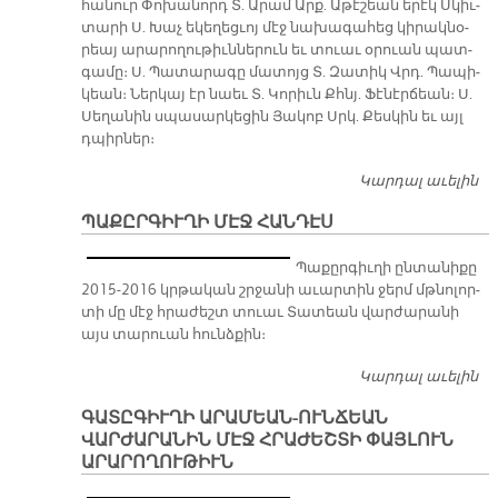
հա­նուր Փո­խա­նորդ Տ. Ա­րամ Արք. Ա­թէ­շեան ե­րէկ Սկիւ­
տա­րի Ս. Խաչ ե­կե­ղեց­ւոյ մէջ նա­խա­գա­հեց կի­րակ­նօ­
րեայ ա­րա­րո­ղու­թիւն­նե­րուն եւ տուաւ օ­րուան պատ­
գա­մը։ Ս. Պա­տա­րա­գը մա­տոյց Տ. Զա­տիկ Վրդ. Պա­պի­
կեան։ Ներ­կայ էր նաեւ Տ. Կո­րիւն Քհնյ. Ֆէ­նէր­ճեան։ Ս.
Սե­ղա­նին սպա­սար­կե­ցին Յա­կոբ Սրկ. Քես­կին եւ այլ
դպիր­ներ։
Կարդալ աւելին
Տ.
Ե
ՊԱՔԸՐԳԻՒՂԻ ՄԷՋ ՀԱՆԴԷՍ
ՍԿ
Ե
Պա­քըր­գիւ­ղի ըն­տա­նի­քը
Ա
2015-2016 կրթա­կան շրջա­նի ա­ւար­տին ջերմ մթնո­լոր­
տի մը մէջ հրա­ժեշտ տուաւ Տա­տեան վար­ժա­րա­նի
այս տա­րուան հունձ­քին։
Կարդալ աւելին
Պ
ՄԷ
ԳԱՏԸԳԻՒՂԻ ԱՐԱՄԵԱՆ-ՈՒՆՃԵԱՆ
ՎԱՐԺԱՐԱՆԻՆ ՄԷՋ ՀՐԱԺԵՇՏԻ ՓԱՅԼՈՒՆ
ԱՐԱՐՈՂՈՒԹԻՒՆ