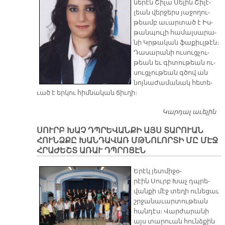
նե­րէն Շի­լա Սե­լին Շի­լէ­
լեան վեր­ջերս յա­ջո­ղու­
թեամբ ա­ւար­տած է Իս­
թան­պու­լի հա­մալ­սա­րա­
նի Կրթա­կան ֆա­քիւլ­թէն։
Դա­սա­րա­նի ու­սուց­չու­
թեան եւ գի­տու­թեան ու­
սուց­չու­թեան գծով ան
նոյ­նա­ժա­մա­նակ հե­տե­
ւած է եր­կու հիմ­նա­կան ճիւ­ղի։
Կարդալ աւելին
ՇԻ
ՇԻ
ՍՈՒՐԲ ԽԱՉ ԴՊՐԵՎԱՆՔԻ ԱՅՍ ՏԱՐՈՒԱՆ
Ա
ՀՈՒՆՁՔԸ ԽԱՆԴԱՎԱՌ ՄԹՆՈԼՈՐՏԻ ՄԸ ՄԷՋ
Ի
ՀՐԱԺԵՇՏ ԱՌԱՒ ԴՊՐՈՑԷՆ
Հ
Պ
Ե­րէկ յետ­մի­ջօ­
Վ
րէին Սուրբ Խաչ դպրե­
վան­քի մէջ տե­ղի ու­նե­ցաւ
շրջա­նա­ւար­տու­թեան
հան­դէս։ Վար­ժա­րա­նի
այս տա­րուան հունձ­քին