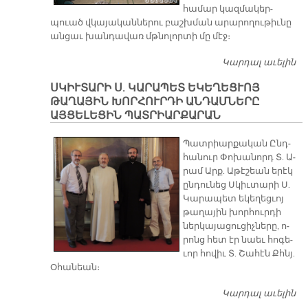
հա­մար կազ­մա­կեր­
պուած վկա­յա­կան­նե­րու բաշխ­ման ա­րա­րո­ղու­թիւ­նը
ան­ցաւ խան­դա­վառ մթնո­լոր­տի մը մէջ։
Կարդալ աւելին
ՍՈ
Դ
ՍԿԻՒՏԱՐԻ Ս. ԿԱՐԱՊԵՏ ԵԿԵՂԵՑՒՈՅ
Ա
ԹԱՂԱՅԻՆ ԽՈՐՀՈՒՐԴԻ ԱՆԴԱՄՆԵՐԸ
Տ
ԱՅՑԵԼԵՑԻՆ ՊԱՏՐԻԱՐՔԱՐԱՆ
Հ
Խ
Պատ­րիար­քա­կան Ընդ­
Մ
հա­նուր Փո­խա­նորդ Տ. Ա­
ՄԸ
րամ Արք. Ա­թէ­շեան ե­րէկ
Հ
ըն­դու­նեց Սկիւ­տա­րի Ս.
Ա
Կա­րա­պետ ե­կե­ղեց­ւոյ
Դ
թա­ղա­յին խոր­հուր­դի
ներ­կա­յա­ցու­ցիչ­նե­րը, ո­
րոնց հետ էր նաեւ հո­գե­
ւոր հո­վիւ Տ. Շա­հէն Քհնյ.
Օ­հա­նեան։
Կարդալ աւելին
ՍԿ
Կ