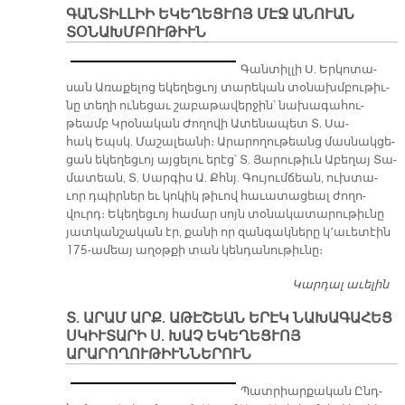
ԳԱՆՏԻԼԼԻԻ ԵԿԵՂԵՑՒՈՅ ՄԷՋ ԱՆՈՒԱՆ
Ե
ՏՕՆԱԽՄԲՈՒԹԻՒՆ
Թ
Խ
Գան­տիլ­լի Ս. Եր­կո­տա­
Ա
սան Ա­ռա­քե­լոց ե­կե­ղեց­ւոյ տա­րե­կան տօ­նախմ­բու­թիւ­
Ա
նը տե­ղի ու­նե­ցաւ շաբաթավերջին՝ նա­խա­գա­հու­
Պ
թեամբ Կրօ­նա­կան Ժո­ղո­վի Ա­տե­նա­պետ Տ. Սա­
հակ Եպսկ. Մա­շա­լեա­նի։ Ա­րա­րո­ղու­թեանց մաս­նակ­ցե­
ցան ե­կե­ղեց­ւոյ այ­ցե­լու ե­րէց՝ Տ. Յա­րու­թիւն Աբեղայ Տա­
մա­տեան, Տ. Սար­գիս Ա. Քհնյ. Գու­յում­ճեան, ուխ­տա­
ւոր դպիրներ եւ կո­կիկ թի­ւով հա­ւա­տա­ցեալ ժո­ղո­
վուրդ։ Ե­կե­ղեց­ւոյ հա­մար սոյն տօ­նա­կա­տա­րու­թիւ­նը
յատ­կան­շա­կան էր, քա­նի որ զան­գակ­նե­րը կ՚ա­ւե­տէին
175-ա­մեայ ա­ղօթ­քի տան կեն­դա­նու­թիւ­նը։
Կարդալ աւելին
ԳԱ
ԵԿ
Տ. ԱՐԱՄ ԱՐՔ. ԱԹԷՇԵԱՆ ԵՐԷԿ ՆԱԽԱԳԱՀԵՑ
Ա
ՍԿԻՒՏԱՐԻ Ս. ԽԱՉ ԵԿԵՂԵՑՒՈՅ
Տ
ԱՐԱՐՈՂՈՒԹԻՒՆՆԵՐՈՒՆ
Պատ­րիար­քա­կան Ընդ­