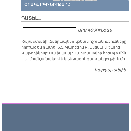
ՕՐԱԿԱՐԳԻ ՆԻՒԹԵՐԸ
ԴԱՏԵԼ…
ԱՐԱ ԳՕՉՈՒՆԵԱՆ
​Հայաստանի Հանրապետութեան իշխանութիւնները
որոշած են դատել Տ.Տ. Գարեգին Բ. Ամենայն Հայոց
Կաթողիկոսը: Սա իսկապէս արտասովոր երեւոյթ մըն
է եւ միանշանակօրէն կ՚ենթադրէ գայթակղութիւն մը:
Կարդալ աւելին
Դ