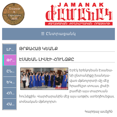
Շաբաթ
8,
Օգոստոս
2026
☰ Ընտրացանկ
ԹՐՔԱՀԱՅ ԿԵԱՆՔ
ԼՐԱՀՈՍ
ԷՍԱԵԱՆ ԼԻՍԷԻ ՀՈՒՆՁՔԸ
ԹՐՔԱՀԱՅ ԿԵԱՆՔ
Ե­րէկ ե­րե­կո­յեան Է­սաեա­
ԸՆԿԵՐԱՄՇԱԿՈՒԹԱՅԻՆ
նի ըն­տա­նի­քը խան­դա­
վառ մթնո­լոր­տի մը մէջ
ԵԿԵՂԵՑԱԿԱՆ
հրա­ժեշտ տուաւ լի­սէի
բաժ­նի այս տա­րուան
ՀՈԳԵՄՏԱՒՈՐ
հունձ­քին։ Վար­ժա­րա­նին մէջ այս առ­թիւ ստեղ­ծուե­ցաւ
տօ­նա­կան մթնո­լորտ։
ՀԱՐԹԱԿ
Կարդալ աւելին
Է
ԼԻ