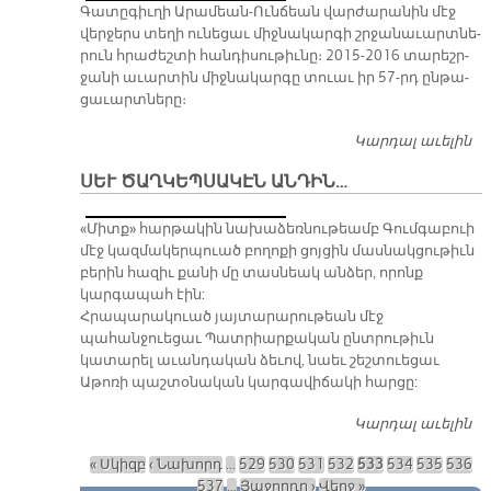
Գա­տը­գիւ­ղի Ա­րա­մեան-Ուն­ճեան վար­ժա­րա­նին մէջ
վեր­ջերս տե­ղի ու­նե­ցաւ միջ­նա­կար­գի շրջա­նա­ւարտ­նե­
րուն հրա­ժեշ­տի հան­դի­սու­թիւ­նը։ 2015-2016 տա­րեշր­
ջա­նի ա­ւար­տին միջ­նա­կար­գը տուաւ իր 57-րդ ըն­թա­
ցա­ւարտ­նե­րը։
Կարդալ աւելին
Գ
ԱՐ
ՍԵՒ ԾԱՂԿԵՊՍԱԿԷՆ ԱՆԴԻՆ…
Ո
Վ
«Միտք» հարթակին նախաձեռնութեամբ Գումգաբուի
ՄԷ
մէջ կազմակերպուած բողոքի ցոյցին մասնակցութիւն
ՓԱ
բերին հազիւ քանի մը տասնեակ անձեր, որոնք
Ա
կարգապահ էին:
Հրապարակուած յայտարարութեան մէջ
պահանջուեցաւ Պատրիարքական ընտրութիւն
կատարել աւանդական ձեւով, նաեւ շեշտուեցաւ
Աթոռի պաշտօնական կարգավիճակի հարցը:
Կարդալ աւելին
ՍԵ
Ծ
« Սկիզբ
‹ Նախորդ
…
529
530
531
532
533
534
535
536
Ա
Էջեր
537
…
Յաջորդը ›
Վերջ »