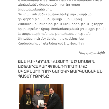
գերեզմանէն ճառագած լոյսը կը շողայ
երկնակամարին վրայ։
Զատկուան մեծ ուրախութիւնը այս տարի կը
զուգորդուի համաճարակի սարսափով։
Համատարած տխրութիւն, մտահոգութիւն կը տիրէ
երկրագունդի վրայ։ Յոռետեսութեան, յուսալքութեան
եւ ապագայի հանդէպ թերահաւատութեան
ճիրաններուն մէջ են մարդիկ ամէնուրեք։
Համավարակը գերեվարած է աշխարհը։
Կարդալ աւելին
Ք
ՅԱ
ՔԱՍԻՄԻ ԿՈՂՄԷ ԿԱՏԱՐՈՒԱԾ ԱՌԱՋԻՆ
Մ
ԱՇԽԱՐՀԱԲԱՐ ՓՈԽԱԴՐՈՒՄՈՎ ԿԸ
ՍԿԶԲՆԱՒՈՐՈՒԻ ՆԱՐԵԿԻ ԹԱՐԳՄԱՆԱԿԱՆ
ՊԱՏՄՈՒԹԻՒՆԸ