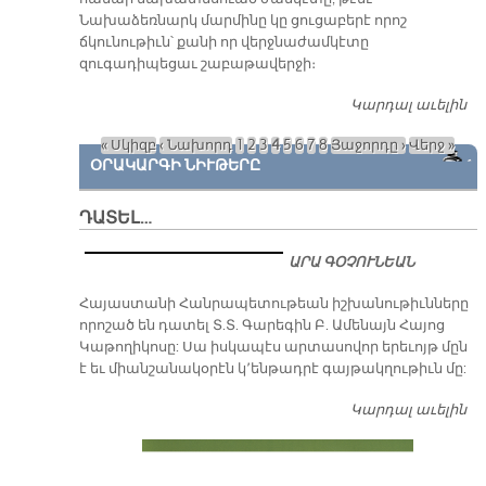
Նախաձեռնարկ մարմինը կը ցուցաբերէ որոշ
ճկունութիւն՝ քանի որ վերջնաժամկէտը
զուգադիպեցաւ շաբաթավերջի։
Կարդալ աւելին
Ո
« Սկիզբ
‹ Նախորդ
1
2
3
4
5
6
7
8
Յաջորդը ›
Վերջ »
Էջեր
ՕՐԱԿԱՐԳԻ ՆԻՒԹԵՐԸ
ԴԱՏԵԼ…
ԱՐԱ ԳՕՉՈՒՆԵԱՆ
​Հայաստանի Հանրապետութեան իշխանութիւնները
որոշած են դատել Տ.Տ. Գարեգին Բ. Ամենայն Հայոց
Կաթողիկոսը: Սա իսկապէս արտասովոր երեւոյթ մըն
է եւ միանշանակօրէն կ՚ենթադրէ գայթակղութիւն մը:
Կարդալ աւելին
Դ