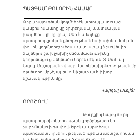
Պ
ՊԱՏԳԱՄ՝ ԲՈԼՈՐԻՆ ՀԱՄԱՐ…
Աթ
գ
​Թրքահայութեան կողմէ երէկ արտայայտուած
ըն
կամքին իմաստը կը բիւրեղանայ պատմական
խաչմերուկի մը վրայ։ Մեր համայնքը
պատրիարքական ընտրութեան նախախնամական
փուլին կողմնորոշուեցաւ շատ յստակ ձեւով եւ իր
ձայներու ջախջախիչ մեծամասնութիւնը
կեդրոնացուց թեկնածուներէն մէկուն՝ Տ. Սահակ
Եպսկ. Մաշալեանի վրայ։ Սա լոկ նախընտրութեան մը
դրսեւորումը չէ, այլեւ՝ ունի շատ աւելի խոր
նշանակութիւն մը։
Կարդալ աւելին
Պ
բո
ՈՐՈՇՈՒՄ
հ
Թուրքիոյ հայոց 85-րդ
պատրիարքի ընտրութեան գործընթացը կը
շարունակուի թափով։ Երէկ աւարտեցաւ
պատգամաւորներու թեկնածութեան առաջադրման
համար նախատեսուած ժամկէտը, թէեւ