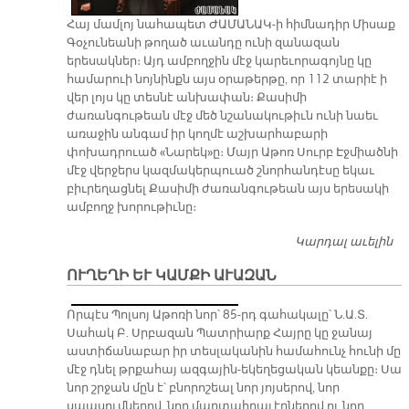
Հայ մամլոյ նահապետ ԺԱՄԱՆԱԿ-ի հիմնադիր Միսաք
Գօչունեանի թողած աւանդը ունի զանազան
երեսակներ։ Այդ ամբողջին մէջ կարեւորագոյնը կը
համարուի նոյնինքն այս օրաթերթը, որ 112 տարիէ ի
վեր լոյս կը տեսնէ անխափան։ Քասիմի
ժառանգութեան մէջ մեծ նշանակութիւն ունի նաեւ
առաջին անգամ իր կողմէ աշխարհաբարի
փոխադրուած «Նարեկ»ը։ Մայր Աթոռ Սուրբ Էջմիածնի
մէջ վերջերս կազմակերպուած շնորհանդէսը եկաւ
բիւրեղացնել Քասիմի ժառանգութեան այս երեսակի
ամբողջ խորութիւնը։
Կարդալ աւելին
Քա
կ
ՈՒՂԵՂԻ ԵՒ ԿԱՄՔԻ ԱՒԱԶԱՆ
ա
ա
Որպէս Պոլսոյ Աթոռի նոր՝ 85-րդ գահակալը՝ Ն.Ա.Տ.
փ
Սահակ Բ. Սրբազան Պատրիարք Հայրը կը ջանայ
կը
աստիճանաբար իր տեսլականին համահունչ հունի մը
սկ
մէջ դնել թրքահայ ազգային-եկեղեցական կեանքը։ Սա
Նա
նոր շրջան մըն է՝ բնորոշեալ նոր յոյսերով, նոր
թ
սպասումներով, նոր մարտահրաւէրներով ու նոր
պ