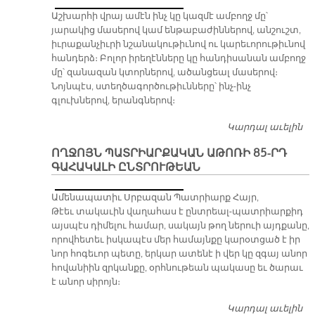
Աշխարհի վրայ ամէն ինչ կը կազմէ ամբողջ մը՝
յարակից մասերով կամ ենթաբաժիններով, անշուշտ,
իւրաքանչիւրի նշանակութիւնով ու կարեւորութիւնով
հանդերձ։ Բոլոր իրեղէնները կը հանդիսանան ամբողջ
մը՝ զանազան կտորներով, ածանցեալ մասերով։
Նոյնպէս, ստեղծագործութիւնները՝ ինչ-ինչ
գլուխներով, երանգներով։
Կարդալ աւելին
Շն
նո
ՈՂՋՈՅՆ ՊԱՏՐԻԱՐՔԱԿԱՆ ԱԹՈՌԻ 85-ՐԴ
ԳԱՀԱԿԱԼԻ ԸՆՏՐՈՒԹԵԱՆ
Ամենապատիւ Սրբազան Պատրիարք Հայր,
Թէեւ տակաւին վաղահաս է ընտրեալ-պատրիարքիդ
այսպէս դիմելու համար, սակայն թող ներուի այդքանը,
որովհետեւ իսկապէս մեր համայնքը կարօտցած է իր
նոր հոգեւոր պետը, երկար ատենէ ի վեր կը զգայ անոր
հովանիին զրկանքը, օրհնութեան պակասը եւ ծարաւ
է անոր սիրոյն։
Կարդալ աւելին
Ող