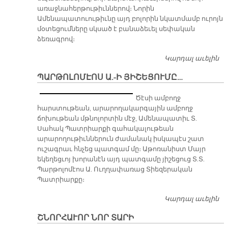
առաջնահերթութիւններով։ Նորին
Ամենապատուութիւնը այդ բոլորին նկատմամբ ուրոյն
մօտեցումները սկսած է բանաձեւել սեփական
ձեռագրով։
Կարդալ աւելին
Ու
եւ
ՊԱՐԹՈԼՈՄԷՈՍ Ա.-Ի ՅԻՇԵՑՈՒՄԸ…
կա
ա
Ծէսի ամբողջ
հարստութեան, արարողակարգային ամբողջ
ճոխութեան մթնոլորտին մէջ, Ամենապատիւ Տ.
Սահակ Պատրիարքի գահակալութեան
արարողութիւններուն ժամանակ իսկապէս շատ
ուշագրաւ հնչեց պատգամ մը։ Աթոռանիստ Մայր
եկեղեցւոյ խորանէն այդ պատգամը յիշեցուց Տ.Տ.
Պարթոլոմէոս Ա. Ուղղափառաց Տիեզերական
Պատրիարքը։
Կարդալ աւելին
Պ
Ա.
ՇՆՈՐՀԱՒՈՐ ՆՈՐ ՏԱՐԻ
Յ