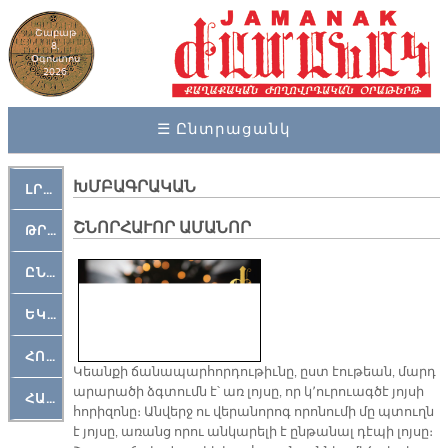
Շաբաթ
8,
Օգոստոս
2026
☰ Ընտրացանկ
ԽՄԲԱԳՐԱԿԱՆ
ԼՐԱՀՈՍ
ՇՆՈՐՀԱՒՈՐ ԱՄԱՆՈՐ
ԹՐՔԱՀԱՅ ԿԵԱՆՔ
ԸՆԿԵՐԱՄՇԱԿՈՒԹԱՅԻՆ
ԵԿԵՂԵՑԱԿԱՆ
ՀՈԳԵՄՏԱՒՈՐ
Կեանքի ճանապարհորդութիւնը, ըստ էութեան, մարդ
արարածի ձգտումն է՝ առ լոյսը, որ կ՚ուրուագծէ յոյսի
ՀԱՐԹԱԿ
հորիզոնը։ Անվերջ ու վերանորոգ որոնումի մը պտուղն
է յոյսը, առանց որու անկարելի է ընթանալ դէպի լոյսը։