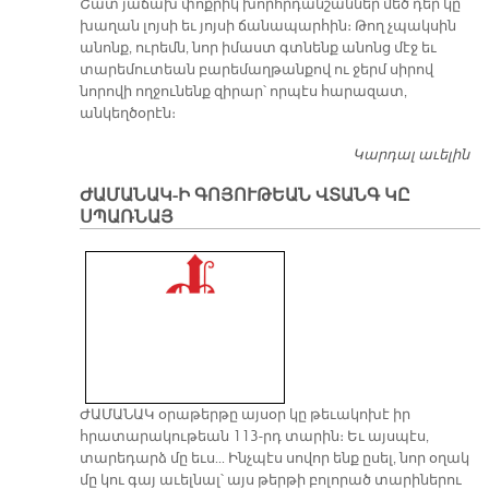
Շատ յաճախ փոքրիկ խորհրդանշաններ մեծ դեր կը
խաղան լոյսի եւ յոյսի ճանապարհին։ Թող չպակսին
անոնք, ուրեմն, նոր իմաստ գտնենք անոնց մէջ եւ
տարեմուտեան բարեմաղթանքով ու ջերմ սիրով
նորովի ողջունենք զիրար՝ որպէս հարազատ,
անկեղծօրէն։
Կարդալ աւելին
Շ
Ա
ԺԱՄԱՆԱԿ-Ի ԳՈՅՈՒԹԵԱՆ ՎՏԱՆԳ ԿԸ
ՍՊԱՌՆԱՅ
ԺԱՄԱՆԱԿ օրաթերթը այսօր կը թեւակոխէ իր
հրատարակութեան 113-րդ տարին։ Եւ այսպէս,
տարեդարձ մը եւս... Ինչպէս սովոր ենք ըսել, նոր օղակ
մը կու գայ աւելնալ՝ այս թերթի բոլորած տարիներու