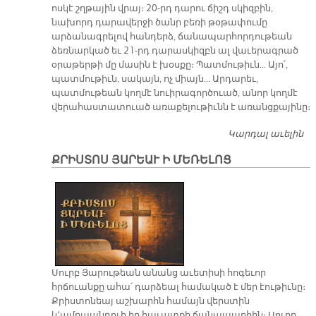
ոսկէ շղթային վրայ։ 20-րդ դարու ճիշդ սկիզբին,
նախորդ դարավերջի ծանր բեռի թօթափումը
արձանագրելով հանդերձ, ճանապարհորդութեան
ձեռնարկած եւ 21-րդ դարասկիզբն ալ վաւերագրած
օրաթերթի մը մասին է խօսքը։ Պատմութիւն... Այո՛,
պատմութիւն, սակայն, ոչ միայն... Արդարեւ,
պատմութեան կողմէ նուիրագործուած, անոր կողմէ
վերահաստատուած առաքելութիւնն է առանցքայինը։
Կարդալ աւելին
Ժ
ի
ՔՐԻՍՏՈՍ ՅԱՐԵԱՒ Ի ՄԵՌԵԼՈՑ
գո
վտ
ս
Սուրբ Յարութեան անանց աւետիսի հոգեւոր
հրճուանքը ահա՛ դարձեալ համակած է մեր էութիւնը։
Քրիստոնեայ աշխարհն համայն վերստին
կ՚ամրապնդուի իր հաւատքի ճանապարհին։ Սուրբ