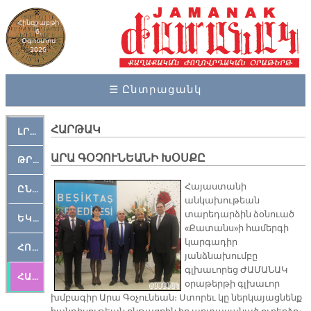
Հինգշաբթի
6,
Օգոստոս
2026
☰ Ընտրացանկ
ՀԱՐԹԱԿ
ԼՐԱՀՈՍ
ԱՐԱ ԳՕՉՈՒՆԵԱՆԻ ԽՕՍՔԸ
ԹՐՔԱՀԱՅ ԿԵԱՆՔ
Հայաստանի
ԸՆԿԵՐԱՄՇԱԿՈՒԹԱՅԻՆ
անկախութեան
տարեդարձին ձօնուած
ԵԿԵՂԵՑԱԿԱՆ
«Քատանս»ի համերգի
կարգադիր
ՀՈԳԵՄՏԱՒՈՐ
յանձնախումբը
գլխաւորեց ԺԱՄԱՆԱԿ
ՀԱՐԹԱԿ
օրաթերթի գլխաւոր
խմբագիր Արա Գօչունեան։ Ստորեւ կը ներկայացնենք