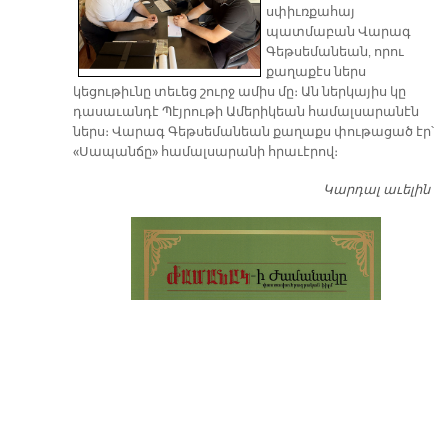
սփիւռքահայ
պատմաբան Վարագ
Գեթսեմանեան, որու
քաղաքէս ներս
կեցութիւնը տեւեց շուրջ ամիս մը։ Ան ներկայիս կը
դասաւանդէ Պէյրութի Ամերիկեան համալսարանէն
ներս։ Վարագ Գեթսեմանեան քաղաքս փութացած էր՝
«Սապանճը» համալսարանի հրաւէրով։
Կարդալ աւելին
Պո
այ
առ
ԺԱ
խ
մէ
զր
սփ
պ
Վ
Գ
հ