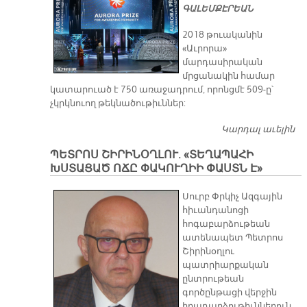
ԳԱԼԵՄՔԷՐԵԱՆ
րա
ւա
2018 թուականին
յի
«Աւրորա»
Քո
մարդասիրական
րէ
մրցանակին համար
նե
կատարուած է 750 առաջադրում, որոնցմէ 509-ը՝
րո
չկրկնուող թեկնածութիւններ:
Կա
մա
Կարդալ աւելին
75
ւո­
ռա
րո
ՊԵՏՐՈՍ ՇԻՐԻՆՕՂԼՈՒ. «ՏԵՂԱՊԱՀԻ
ջա
մը
ԽՍՏԱՑԱԾ ՈՃԸ ՓԱԿՈՒՂԻԻ ՓԱՍՏՆ Է»
րո
20
Սուրբ Փրկիչ Ազգային
Թո
հիւանդանոցի
կա
հոգաբարձութեան
«Աւ
ատենապետ Պետրոս
րա
Շիրինօղլու
Մր
պատրիարքական
նա
ընտրութեան
կի
գործընթացի վերջին
իրադարձութիւններուն