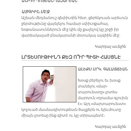
Ա­ՆԻ ԲՐԴՈ­ՅԵԱՆ-ՂԱԶ­ԱՐԵԱՆ
Տ
ԱՅԳԻԻՆ ՄԷՋ
Աշնան մեղմանուշ զեփիւռին հետ, ցերեկուան արեւուն
ջերմութիւնը վայելելու համար սփիւռքահայ,
եօթանասուններուն մէջ կին մը քալելով կը շրջի իր
վարձակալած բնակարանի մօտակայ այգիին մէջ:
Կարդալ աւելին
ԱԿ
Ե
ԼՐՏԵՍՈՒԹԻՒՆԴ ՔԵԶ Ո՞ՒՐ ՊԻՏԻ ՀԱՍՑՆԷ
Ա
ԱԼԵՔՍ ՍՐԿ. ԳԱԼԱՅՃԵԱՆ
Խօսք բերելու եւ խօսք
տանելու «մար-
տարուեստը» լրտես
մարդուն «դրամա-գլուխն
է»։ Այդ «մարտարուեստ»
կոչուած մասնագիտութեան ծալքերն ու ելեւմուտը
միայն լրտեսը ինք գիտէ ու կը տիրապետէ։
Կարդալ աւելին
ԼՐ