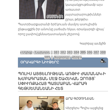
կապակցութեամբ այս
առաւօտ
յայտարարութիւններ
ըրաւ թերթիս։
Պատրիարքարանի երէկուան մամլոյ ասուլիսին
ընթացքին իր անունը յաճախ եկաւ օրակարգի վրայ՝
որոշ չափով քննադատական շեշտով։
Կարդալ աւելին
Պ
Շի
« Սկիզբ
‹ Նախորդ
…
381
382
383
384
385
386
387
388
«
Էջեր
389
…
Յաջորդը ›
Վերջ »
խ
ՕՐԱԿԱՐԳԻ ՆԻՒԹԵՐԸ
ոճ
փա
փա
ՊՈԼԻՍ ԱՅՑԵԼՈՒԹԵԱՆ ԱՌԹԻՒ ԺԱՄԱՆԱԿ-Ի
ԽՄԲԱԳՐԱՏԱՆ ՄԷՋ ՇԱՀԵԿԱՆ ԶՐՈՅՑ՝
ՍՓԻՒՌՔԱՀԱՅ ՊԱՏՄԱԲԱՆ ՎԱՐԱԳ
ԳԵԹՍԵՄԱՆԵԱՆԻ ՀԵՏ
ԱՐԱ ԳՕՉՈՒՆԵԱՆ
Վերջերս Պոլիս այցելեց