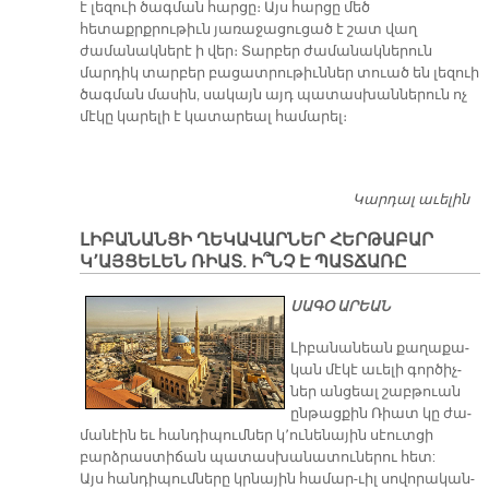
է լեզուի ծագման հարցը։ Այս հարցը մեծ
հետաքրքրութիւն յառաջացուցած է շատ վաղ
ժամանակներէ ի վեր։ Տարբեր ժամանակներուն
մարդիկ տարբեր բացատրութիւններ տուած են լեզուի
ծագման մասին, սակայն այդ պատասխաններուն ոչ
մէկը կարելի է կատարեալ համարել։
Կարդալ աւելին
ԼԵ
ԾԱ
​ԼԻԲԱՆԱՆՑԻ ՂԵԿԱՎԱՐՆԵՐ ՀԵՐԹԱԲԱՐ
Զ
Կ՚ԱՅՑԵԼԵՆ ՌԻԱՏ. Ի՞ՆՉ Է ՊԱՏՃԱՌԸ
Տ
ՍԱԳՕ ԱՐԵԱՆ
Լի­բա­նա­նեան քա­ղա­քա­
կան մէ­կէ ա­ւե­լի գոր­ծիչ­
ներ ան­ցեալ շաբ­թուան
ըն­թաց­քին Ռիատ կը ժա­
մա­նէին եւ հան­դի­պում­ներ կ՚ու­նե­նա­յին սէուտ­ցի
բարձրաս­տի­ճան պա­տաս­խա­նա­տու­նե­րու հետ:
Այս հան­դի­պում­նե­րը կրնա­յին հա­մար-ւիլ սո­վո­րա­կան-