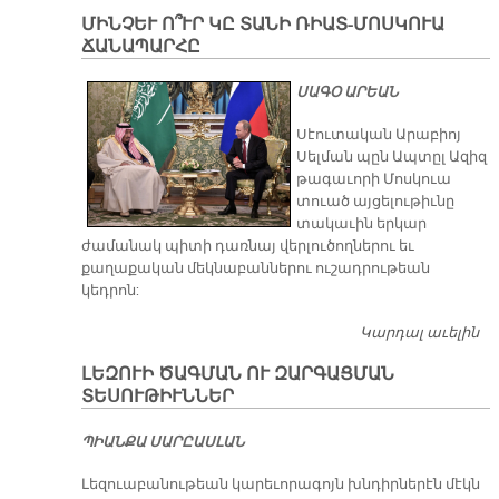
ՔԵ
ՄԻՆՉԵՒ Ո՞ՒՐ ԿԸ ՏԱՆԻ ՌԻԱՏ-ՄՈՍԿՈՒԱ
Հ
ՃԱՆԱՊԱՐՀԸ
ՍԱԳՕ ԱՐԵԱՆ
Սէուտական Արաբիոյ
Սելման պըն Ապտըլ Ազիզ
թագաւորի Մոսկուա
տուած այցելութիւնը
տակաւին երկար
ժամանակ պիտի դառնայ վերլուծողներու եւ
քաղաքական մեկնաբաններու ուշադրութեան
կեդրոն:
Կարդալ աւելին
ՄԻ
Ո՞
ԼԵԶՈՒԻ ԾԱԳՄԱՆ ՈՒ ԶԱՐԳԱՑՄԱՆ
ՏԱ
ՏԵՍՈՒԹԻՒՆՆԵՐ
Մ
Ճ
ՊԻԱՆՔԱ ՍԱՐԸԱՍԼԱՆ
Լեզուաբանութեան կարեւորագոյն խնդիրներէն մէկն