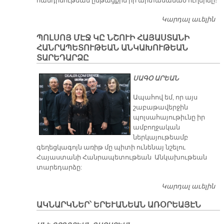
հանդիսութեան ընթացքին իր արտասանած ուղերձը։
Կարդալ աւելին
Ա
Գ
ՊՈԼՍՈՅ ՄԷՋ ԿԸ ՆՇՈՒԻ ՀԱՅԱՍՏԱՆԻ
Խ
ՀԱՆՐԱՊԵՏՈՒԹԵԱՆ ԱՆԿԱԽՈՒԹԵԱՆ
ՏԱՐԵԴԱՐՁԸ
ՍԱԳՕ ԱՐԵԱՆ
​Ապահով եմ, որ այս
շաբաթավերջին
պոլսահայութիւնը իր
ամբողջական
ներկայութեամբ
գեղեցկագոյն առիթ մը պիտի ունենայ նշելու
Հայաստանի Հանրապետութեան Անկախութեան
տարեդարձը:
Կարդալ աւելին
ՊՈ
ՆՇ
ԱԿՆԱՐԿՆԵՐ՝ ԵՐԵՒԱՆԵԱՆ ԱՌՕՐԵԱՅԷՆ
Հ
Ա