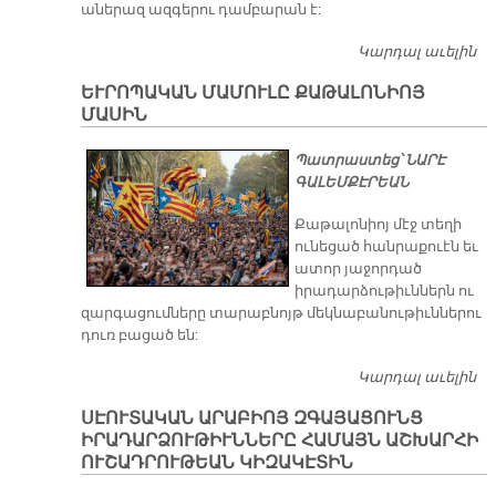
աներազ ազգերու դամբարան է:
Կարդալ աւելին
ԱՐ
Ճ
ԵՒՐՈՊԱԿԱՆ ՄԱՄՈՒԼԸ ՔԱԹԱԼՈՆԻՈՅ
ԵՒ
ՄԱՍԻՆ
ԵՆ
Յ
Պատրաստեց՝ ՆԱՐԷ
Կ
ԳԱԼԵՄՔԷՐԵԱՆ
Ա
Քաթալոնիոյ մէջ տեղի
ունեցած հանրաքուէն եւ
ատոր յաջորդած
իրադարձութիւններն ու
զարգացումները տարաբնոյթ մեկնաբանութիւններու
դուռ բացած են:
Կարդալ աւելին
Ե
Մ
​ՍԷՈՒՏԱԿԱՆ ԱՐԱԲԻՈՅ ԶԳԱՅԱՑՈՒՆՑ
Ք
ԻՐԱԴԱՐՁՈՒԹԻՒՆՆԵՐԸ ՀԱՄԱՅՆ ԱՇԽԱՐՀԻ
Մ
ՈՒՇԱԴՐՈՒԹԵԱՆ ԿԻԶԱԿԷՏԻՆ