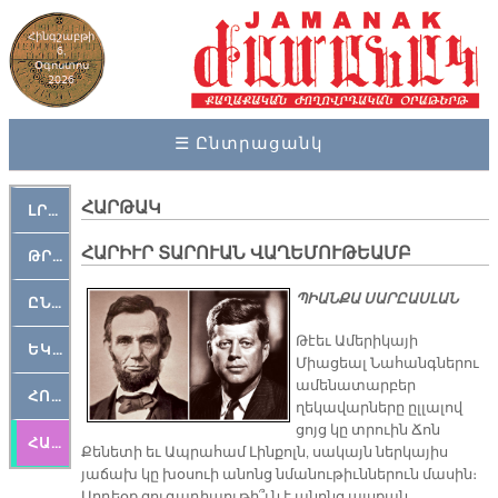
Հինգշաբթի
6,
Օգոստոս
2026
☰ Ընտրացանկ
ՀԱՐԹԱԿ
ԼՐԱՀՈՍ
ՀԱՐԻՒՐ ՏԱՐՈՒԱՆ ՎԱՂԵՄՈՒԹԵԱՄԲ
ԹՐՔԱՀԱՅ ԿԵԱՆՔ
ՊԻԱՆՔԱ ՍԱՐԸԱՍԼԱՆ
ԸՆԿԵՐԱՄՇԱԿՈՒԹԱՅԻՆ
Թէեւ Ամերիկայի
ԵԿԵՂԵՑԱԿԱՆ
Միացեալ Նահանգներու
ամենատարբեր
ՀՈԳԵՄՏԱՒՈՐ
ղեկավարները ըլլալով
ցոյց կը տրուին Ճոն
ՀԱՐԹԱԿ
Քենետի եւ Ապրահամ Լինքոլն, սակայն ներկայիս
յաճախ կը խօսուի անոնց նմանութիւններուն մասին։
Արդեօք զուգադիպութի՞ւն է անոնց այսքան