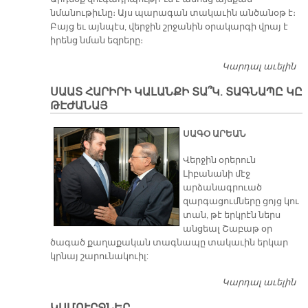
նմանութիւնը։ Այս պարագան տակաւին անծանօթ է։
Բայց եւ այնպէս, վերջին շրջանին օրակարգի վրայ է
իրենց նման եզրերը։
Կարդալ աւելին
ՀԱ
Տ
ՍԱԱՏ ՀԱՐԻՐԻ ԿԱԼԱՆՔԻ ՏԱ՞Կ. ՏԱԳՆԱՊԸ ԿԸ
Վ
ԹԷԺԱՆԱՅ
ՍԱԳՕ ԱՐԵԱՆ
Վերջին օրերուն
Լիբանանի մէջ
արձանագրուած
զարգացումները ցոյց կու
տան, թէ երկրէն ներս
անցեալ Շաբաթ օր
ծագած քաղաքական տագնապը տակաւին երկար
կրնայ շարունակուիլ:
Կարդալ աւելին
Ս
Հ