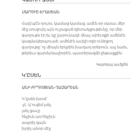
ԿԱՄՈՒՐՋՆԵՐ
Կ
ՏԱ
ՄԱՐՈՒՇ ԵՐԱՄԵԱՆ
Տ
Կ
Հալէպէն դուրս, կամաց-կամաց, ամէն օր սկսաւ մեր
Թ
մէջ սուզուիլ այն ուշացած գիտակցութիւնը, որ մեր
գաղութն էր եւ կը շարունակէ մնալ սփիւռքի ամենէն
կազմակերպուած, ամենէն աւելի ոգի ունեցող
գաղութը՝ ոչ միայն երկրին խաղաղ օրերուն, այլ նաեւ,
թերեւս զարմանալիօրէն, պատերազմի ընթացքին:
Կարդալ աւելին
Կ
Կ՚ԸՍԵՆ
Ա­ՆԻ ԲՐԴՈ­ՅԵԱՆ-ՂԱԶ­ԱՐԵԱՆ
Կ՚ըսեն խօսէ՛
-չէ, կ՚ուզեմ լսել
լսել ցաւը
հնչիւն առ հնչիւն
ապրիլ զայն
խրիլ անոր մէջ