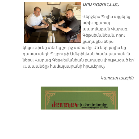
ԱՐԱ ԳՕՉՈՒՆԵԱՆ
Վերջերս Պոլիս այցելեց
սփիւռքահայ
պատմաբան Վարագ
Գեթսեմանեան, որու
քաղաքէս ներս
կեցութիւնը տեւեց շուրջ ամիս մը։ Ան ներկայիս կը
դասաւանդէ Պէյրութի Ամերիկեան համալսարանէն
ներս։ Վարագ Գեթսեմանեան քաղաքս փութացած էր՝
«Սապանճը» համալսարանի հրաւէրով։
Կարդալ աւելին
Պո
այ
առ
ԺԱ
խ
մէ
զր
սփ
պ
Վ