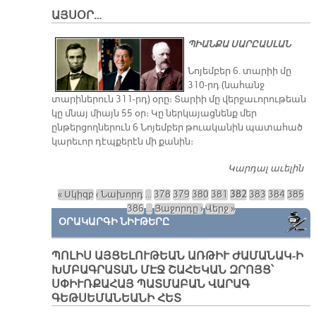
Զ
ԱՅՍՕՐ…
Ի
Հ
ՊԻԱՆՔԱ ՍԱՐԸԱՍԼԱՆ
Ո
Կ
Նոյեմբեր 6. տարիի մը
310-րդ (նահանջ
տարիներուն 311-րդ) օրը։ Տարիի մը վերջաւորութեան
կը մնայ միայն 55 օր։ Կը ներկայացնենք մեր
ընթերցողներուն 6 Նոյեմբեր թուականին պատահած
կարեւոր դէպքերէն մի քանին։
Կարդալ աւելին
Ա
« Սկիզբ
‹ Նախորդ
…
378
379
380
381
382
383
384
385
Էջեր
386
…
Յաջորդը ›
Վերջ »
ՕՐԱԿԱՐԳԻ ՆԻՒԹԵՐԸ
ՊՈԼԻՍ ԱՅՑԵԼՈՒԹԵԱՆ ԱՌԹԻՒ ԺԱՄԱՆԱԿ-Ի
ԽՄԲԱԳՐԱՏԱՆ ՄԷՋ ՇԱՀԵԿԱՆ ԶՐՈՅՑ՝
ՍՓԻՒՌՔԱՀԱՅ ՊԱՏՄԱԲԱՆ ՎԱՐԱԳ
ԳԵԹՍԵՄԱՆԵԱՆԻ ՀԵՏ