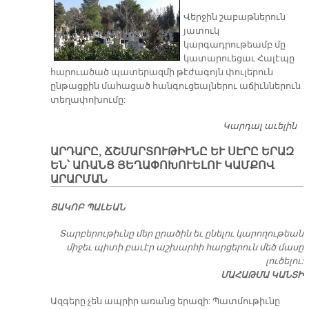
Վերջին շաբաթներուն
յատուկ
կարգադրութեամբ մը
կատարուեցաւ Հալէպը
հարուածած պատերազմի թէժագոյն փուլերուն
ընթացքին մահացած հանգուցեալներու աճիւններուն
տեղափոխումը:
Կարդալ աւելին
ՀԱ
Գ
ԱՐԴԱՐԸ, ՃՇՄԱՐՏՈՒԹԻՒՆԸ ԵՒ ՍԷՐԸ ԵՐԱԶ
ՄԱ
ԵՆ՝ ԱՌԱՆՑ ՅԵՂԱՓՈԽՈՒԵԼՈՒ ԿԱՄՔՈՎ
ԱՒ
ԱՐԱՐՄԱՆ
ԴՐ
ՅԱԿՈԲ ՊԱԼԵԱՆ
Տարբերութիւնը մեր ըրածին եւ ընելու կարողութեան
միջեւ պիտի բաւէր աշխարհի հարցերուն մեծ մասը
լուծելու:
ՄԱՀԱԹՄԱ ԿԱՆՏԻ
Ազգերը չեն ապրիր առանց երազի: Պատմութիւնը