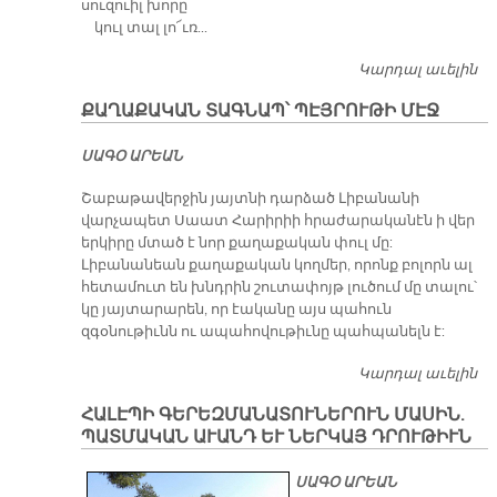
սուզուիլ խորը
կուլ տալ լո՜ւռ...
Կարդալ աւելին
Կ՚
ՔԱՂԱՔԱԿԱՆ ՏԱԳՆԱՊ՝ ՊԷՅՐՈՒԹԻ ՄԷՋ
ՍԱԳՕ ԱՐԵԱՆ
Շաբաթավերջին յայտնի դարձած Լիբանանի
վարչապետ Սաատ Հարիրիի հրաժարականէն ի վեր
երկիրը մտած է նոր քաղաքական փուլ մը:
Լիբանանեան քաղաքական կողմեր, որոնք բոլորն ալ
հետամուտ են խնդրին շուտափոյթ լուծում մը տալու՝
կը յայտարարեն, որ էականը այս պահուն
զգօնութիւնն ու ապահովութիւնը պահպանելն է:
Կարդալ աւելին
Ք
ՏԱ
ՀԱԼԷՊԻ ԳԵՐԵԶՄԱՆԱՏՈՒՆԵՐՈՒՆ ՄԱՍԻՆ.
Պ
ՊԱՏՄԱԿԱՆ ԱՒԱՆԴ ԵՒ ՆԵՐԿԱՅ ԴՐՈՒԹԻՒՆ
Մ
ՍԱԳՕ ԱՐԵԱՆ