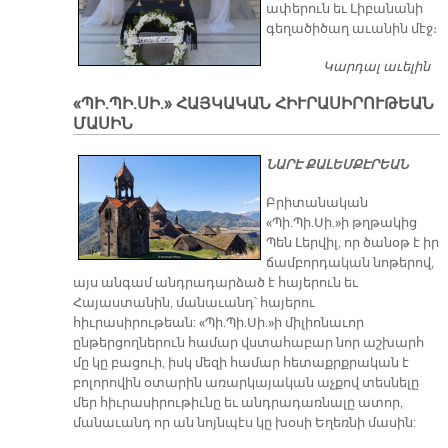
ափերուն եւ Լիբանանի
գեղածիծաղ աւանին մէջ։
Կարդալ աւելին
Մ
Ս.
«ՊԻ.ՊԻ.ՍԻ.» ՀԱՅԿԱԿԱՆ ՀԻՒՐԱՍԻՐՈՒԹԵԱՆ
Բ
ՄԱՍԻՆ
Ե
ՆԱՐԷ ՔԱԼԵՄՔԷՐԵԱՆ
Բրիտանական
«Պի.Պի.Սի.»ի թղթակից
Պեն Լերվիլ, որ ծանօթ է իր
ճամբորդական նոթերով,
այս անգամ անդրադարձած է հայերուն եւ
Հայաստանին, մանաւանդ՝ հայերու
հիւրասիրութեան: «Պի.Պի.Սի.»ի միլիոնաւոր
ընթերցողներուն համար վստահաբար նոր աշխարհ
մը կը բացուի, իսկ մեզի համար հետաքրքրական է
բոլորովին օտարին առարկայական աչքով տեսնելը
մեր հիւրասիրութիւնը եւ անդրադառնալը ատոր,
մանաւանդ որ ան նոյնպէս կը խօսի Եղեռնի մասին: