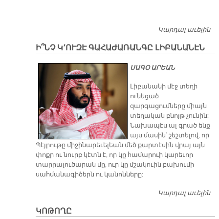
Կարդալ աւելին
Ի՞
Ե
Ի՞ՆՉ Կ՚ՈՒԶԷ ԳԱՀԱԺԱՌԱՆԳԸ ԼԻԲԱՆԱՆԷՆ
Ն
ԹԵ
ՍԱԳՕ ԱՐԵԱՆ
Տ
Ա
Լիբանանի մէջ տեղի
ունեցած
զարգացումները միայն
տեղական բնոյթ չունին:
Նախապէս ալ գրած ենք
այս մասին՝ շեշտելով, որ
Պէյրութը միջինարեւելեան մեծ քարտէսին վրայ այն
փոքր ու նուրբ կէտն է, որ կը համարուի կարեւոր
տարրալուծարան մը, ուր կը մշակուին բախումի
սահմանագիծերն ու կանոնները:
Կարդալ աւելին
Ի՞
Գ
ԿՈԹՈՂԸ
ԼԻ