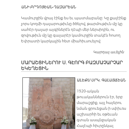
Ա­ՆԻ ԲՐԴՈ­ՅԵԱՆ-ՂԱԶ­ԱՐԵԱՆ
Կամուրջին վրայ էինք ես եւ պատմաբանը: Կը քալէինք
չորս կողմի դալարութիւնը ծծելով, թարմութիւն մը կը
սահէր դալար այգիներէն դէպի մեր ներսիդին, ու
զովութիւն մը կը գալարէր կամուրջին տակէն հոսող
Եփրատի կարկաչին հետ միահիւսուելով:
Կարդալ աւելին
Կ
ՄԱՐԱՇՑԻՆԵՐՈՒ Ս. ԳԷՈՐԳ ԲԱԶՄԱՉԱՐՉԱՐ
ԵԿԵՂԵՑԻՆ
ԱԼԵՔՍ ՍՐԿ. ԳԱԼԱՅՃԵԱՆ
1920-ական
թուականներուն էր, երբ
մարաշցիք, այլ հայերու
նման ցրուեցան ի սփիւռս
աշխարհի եւ օթեւան
գտան ասպնջական
Հալէպի հիւրընկալ