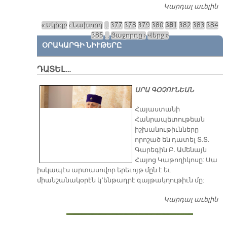
Կարդալ աւելին
«Պ
Հ
« Սկիզբ
‹ Նախորդ
…
377
378
379
380
381
382
383
384
Հ
Էջեր
385
…
Յաջորդը ›
Վերջ »
Մ
ՕՐԱԿԱՐԳԻ ՆԻՒԹԵՐԸ
ԴԱՏԵԼ…
ԱՐԱ ԳՕՉՈՒՆԵԱՆ
​Հայաստանի
Հանրապետութեան
իշխանութիւնները
որոշած են դատել Տ.Տ.
Գարեգին Բ. Ամենայն
Հայոց Կաթողիկոսը: Սա
իսկապէս արտասովոր երեւոյթ մըն է եւ
միանշանակօրէն կ՚ենթադրէ գայթակղութիւն մը:
Կարդալ աւելին
Դ