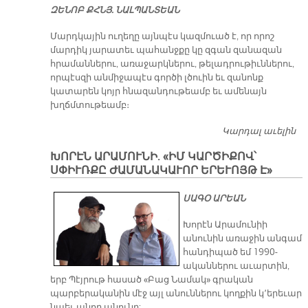
ԶԵՆՈԲ ՔՀՆՅ. ՆԱԼՊԱՆՏԵԱՆ
Մարդկային ուղեղը այնպէս կազմուած է, որ որոշ
մարդիկ յարատեւ պահանջքը կը զգան զանազան
հրամաններու, առաջարկներու, թելադրութիւններու,
որպէսզի անմիջապէս գործի լծուին եւ զանոնք
կատարեն կոյր հնազանդութեամբ եւ ամենայն
խղճմտութեամբ։
Կարդալ աւելին
Ո
ԽՈՐԷՆ ԱՐԱՄՈՒՆԻ. «ԻՄ ԿԱՐԾԻՔՈՎ՝
ՍՓԻՒՌՔԸ ԺԱՄԱՆԱԿԱՒՈՐ ԵՐԵՒՈՅԹ Է»
ՍԱԳՕ ԱՐԵԱՆ
Խորէն Արամունիի
անունին առաջին անգամ
հանդիպած եմ 1990-
ականներու աւարտին,
երբ Պէյրութ հասած «Բաց Նամակ» գրական
պարբերականին մէջ այլ անուններու կողքին կ՚երեւար
նաեւ անոր անունը: