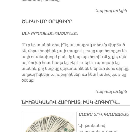
Կարդալ աւելին
Խ
ԱՐ
ՇՆԻԿԻ ՄԸ ՕՐԱԳԻՐԸ
Կ
Ս
Ա­ՆԻ ԲՐԴՈ­ՅԵԱՆ-ՂԱԶ­ԱՐԵԱՆ
Ժ
ԵՐ
Ո՞ւր կը տանին զիս, ի՞նչ ալ տաքուկ տեղ մը մխրճած
են, մօրս փորիկին չափ տաքուկ, բայց այդ հոտը չունի,
աղի ու անախորժ բան մը կայ այս հոտին մէջ, քիչ մըն
ալ՝ ծուխի հոտ, հազս կը բերէ: Կ՚երեւի պտոյտի կը
տանին, քիչ ետք կը վերադարձնեն կ՚երեւի մօրս գիրկը,
աղբարիկներուս ու քոյրիկներուս հետ համով կաթ կը
ծծենք:
Կարդալ աւելին
Շ
Մ
ՆԻՒԹԱԿԱՆՈՎ ՀԱՐՈՒՍՏ, ԻՍԿ ՀՈԳԻՈ՞Վ…
Օ
Ա­ԼԵՔՍ ՍՐԿ. ԳԱ­ԼԱՅ­ՃԵԱՆ
Նիւթականով
հարստանալ, դրամ