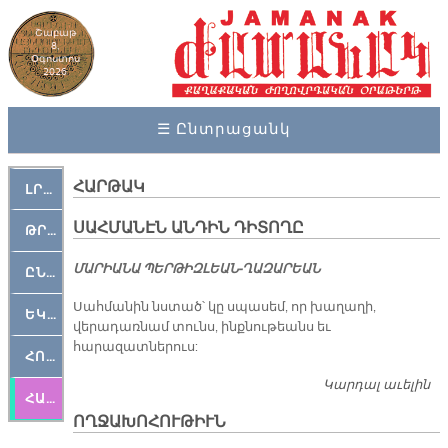
Շաբաթ
8,
Օգոստոս
2026
☰ Ընտրացանկ
ՀԱՐԹԱԿ
ԼՐԱՀՈՍ
ՍԱՀՄԱՆԷՆ ԱՆԴԻՆ ԴԻՏՈՂԸ
ԹՐՔԱՀԱՅ ԿԵԱՆՔ
ՄԱՐԻԱՆԱ ՊԵՐԹԻԶԼԵԱՆ-ՂԱԶԱՐԵԱՆ
ԸՆԿԵՐԱՄՇԱԿՈՒԹԱՅԻՆ
Սահմանին նստած՝ կը սպասեմ, որ խաղաղի,
ԵԿԵՂԵՑԱԿԱՆ
վերադառնամ տունս, ինքնութեանս եւ
հարազատներուս:
ՀՈԳԵՄՏԱՒՈՐ
Կարդալ աւելին
Ս
ՀԱՐԹԱԿ
Ա
ՈՂՋԱԽՈՀՈՒԹԻՒՆ
Դ