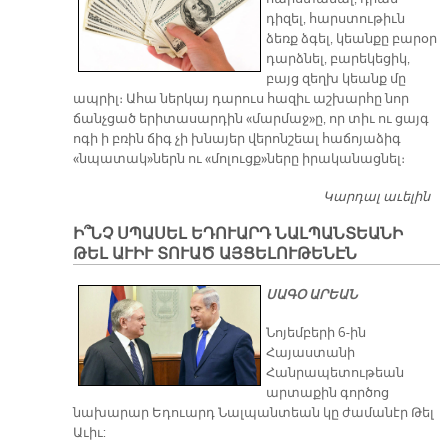
դիզել, հարստութիւն
ձեռք ձգել, կեանքը բարօր
դարձնել, բարեկեցիկ,
բայց զեղխ կեանք մը
ապրիլ։ Ահա ներկայ դարուս հազիւ աշխարհը նոր
ճանչցած երիտասարդին «մարմաջ»ը, որ տիւ ու ցայգ
ոգի ի բռին ճիգ չի խնայեր վերոնշեալ հաճոյաձիգ
«նպատակ»ներն ու «մոլուցք»ները իրականացնել։
Կարդալ աւելին
Ն
ՀԱ
Ի՞ՆՉ ՍՊԱՍԵԼ ԵԴՈՒԱՐԴ ՆԱԼՊԱՆՏԵԱՆԻ
Ի
ԹԵԼ ԱՒԻՒ ՏՈՒԱԾ ԱՅՑԵԼՈՒԹԵՆԷՆ
ՀՈ
ՍԱԳՕ ԱՐԵԱՆ
Նոյեմբերի 6-ին
Հայաստանի
Հանրապետութեան
արտաքին գործոց
նախարար Եդուարդ Նալպանտեան կը ժամանէր Թել
Աւիւ: