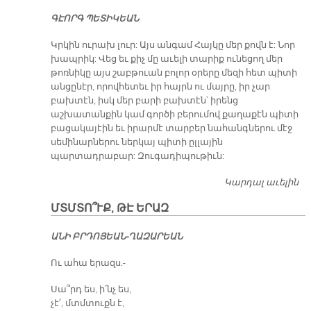
Ո
ԳԷՈՐԳ ՊԵՏԻԿԵԱՆ
Կրկին ուրախ լուր: Այս անգամ Հայկը մեր քովն է: Նոր
խապրիկ: Վեց եւ քիչ մը աւելի տարիք ունեցող մեր
թոռնիկը այս շաբթուան բոլոր օրերը մեզի հետ պիտի
անցընէր, որովհետեւ իր հայրն ու մայրը, իր չար
բախտէն, իսկ մեր բարի բախտէն՝ իրենց
աշխատանքին կամ գործի բերումով քաղաքէն պիտի
բացակայէին եւ իրարմէ տարբեր նահանգներու մէջ
սեմինարներու ներկայ պիտի ըլլային
պարտադրաբար: Զուգադիպութիւն:
Կարդալ աւելին
Հա
կը
ՄՏՄՏՈ՞ՒՔ, ԹԷ ԵՐԱԶ
Եւ
Իմ
Ա­ՆԻ ԲՐԴՈ­ՅԵԱՆ-ՂԱԶ­ԱՐԵԱՆ
Կի
րա
Ու ա­հա ե­րազս.-
կի
Սա՞րդ ես, ի՛նչ ես,
չէ՛, մտմտուքն է,