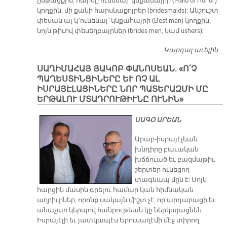
ընթացքին, հարսը ունենայ՝ կնքամայրի (Maid of Honor)
կողքին, մի քանի հարսնաքոյրեր (bridesmaids): Անշուշտ
փեսան ալ կ՚ունենայ՝ կնքահայրի (Best man) կողքին,
նոյն թիւով փեսեղբայրներ (brides men, կամ ushers):
Կարդալ աւելին
Ա
Բ
ՍԱՂԻՄԱՀԱՅ ՅԱԿՈԲ ՓԱՆՈՍԵԱՆ. «Ո՛Չ
ՊԱՂԵՍՏԻՆՑԻՆԵՐԸ ԵՒ ՈՉ ԱԼ
ԻՍՐԱՅԷԼԱՑԻՆԵՐԸ ՆՈՐ ՊԱՏԵՐԱԶՄԻ ՄԸ
ԵՐԹԱԼՈՒ ՄՏԱԴՐՈՒԹԻՒՆԸ ՈՒՆԻՆ»
ՍԱԳՕ ԱՐԵԱՆ
Արաբ-իսրայէլեան
խնդիրը բաւական
խճճուած եւ բազմաթիւ
շերտեր ունեցող
տագնապ մըն է: Սոյն
հարցին մասին գրելու համար կան հիմնական
աղբիւրներ, որոնք սակայն միշտ չէ, որ արդարացի եւ
անաչառ կերպով հանրութեան կը ներկայացնեն
Իսրայէլի եւ յատկապէս Երուսաղէմի մէջ տիրող