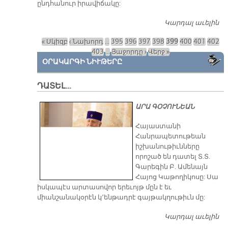
ընդհանուր իրավիճակը:
Կարդալ աւելին
Ս
ՅԱ
« Սկիզբ
‹ Նախորդ
…
395
396
397
398
399
400
401
402
«Ո
Էջեր
403
…
Յաջորդը ›
Վերջ »
Պ
ՕՐԱԿԱՐԳԻ ՆԻՒԹԵՐԸ
ԵՒ
Ի
Ն
ԴԱՏԵԼ…
ՄԸ
Մ
ԱՐԱ ԳՕՉՈՒՆԵԱՆ
ՈՒ
​Հայաստանի
Հանրապետութեան
իշխանութիւնները
որոշած են դատել Տ.Տ.
Գարեգին Բ. Ամենայն
Հայոց Կաթողիկոսը: Սա
իսկապէս արտասովոր երեւոյթ մըն է եւ
միանշանակօրէն կ՚ենթադրէ գայթակղութիւն մը:
Կարդալ աւելին
Դ