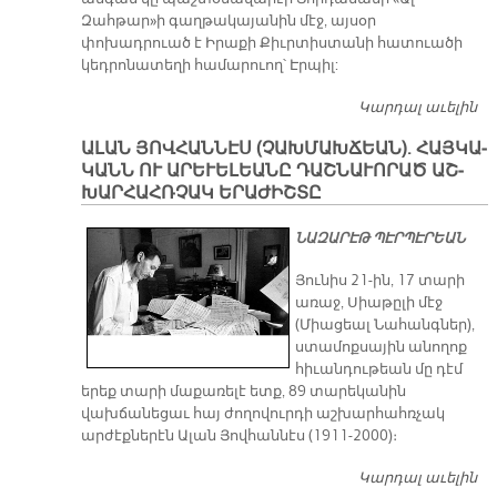
Զահթար»ի գաղթակայանին մէջ, այսօր
փոխադրուած է Իրաքի Քիւրտիստանի հատուածի
կեդրոնատեղի համարուող՝ Էրպիլ:
Կարդալ աւելին
​Ա
Ն
Ա­ԼԱՆ ­ՅՈՎ­ՀԱՆ­ՆԷՍ (­ՉԱԽ­ՄԱԽ­ՃԵԱՆ). ­ՀԱՅ­ԿԱ­
«Դ
ԿԱՆՆ ՈՒ Ա­ՐԵ­ՒԵ­ԼԵԱ­ՆԸ ԴԱՇ­ՆԱ­ՒՈ­ՐԱԾ ԱՇ­
Ք
ԽԱՐ­ՀԱՀՌ­ՉԱԿ ԵՐԱ­ԺԻՇ­ՏԸ
ՆԱԶԱՐԷԹ ՊԷՐՊԷՐԵԱՆ
Յունիս 21-ին, 17 տարի
առաջ, Սիաթըլի մէջ
(Միացեալ Նահանգներ),
ստամոքսային անողոք
հիւանդութեան մը դէմ
երեք տարի մաքառելէ ետք, 89 տարեկանին
վախճանեցաւ հայ ժողովուրդի աշխարհահռչակ
արժէքներէն Ալան Յովհաննէս (1911-2000)։
Կարդալ աւելին
Ա­լ