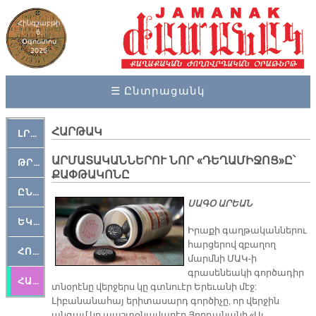
Հինգշաբթի
6,
Օգոստոս
2026
☰ Ընտրացանկ
ՀԱՐԹԱԿ
ԼՐԱՀՈՍ
​ԱՐՄԱՏԱԿԱՆՆԵՐՈՒ ՆՈՐ «ԴԵՂԱՄԻՋՈՑ»Ը՝
ԹՐՔԱՀԱՅ ԿԵԱՆՔ
ՔԱՓԹԱԿՈՆԸ
ԸՆԿԵՐԱՄՇԱԿՈՒԹԱՅԻՆ
ՍԱԳՕ ԱՐԵԱՆ
ԵԿԵՂԵՑԱԿԱՆ
Իրաքի գաղթականներու
հարցերով զբաղող
ՀՈԳԵՄՏԱՒՈՐ
մարմնի ՄԱԿ-ի
գրասենեակի գործադիր
ՀԱՐԹԱԿ
տնօրէնը վերջերս կը գտնուէր Երեւանի մէջ:
Լիբանանահայ երիտասարդ գործիչը, որ վերջին
անգամ կը պաշտօնավարէր Յորդանանի «Ալ