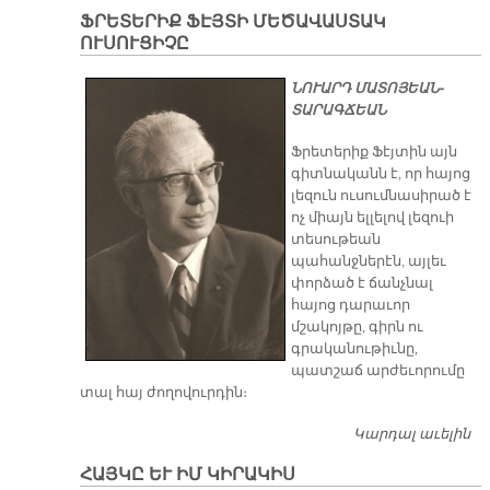
Յո
ՖՐԵՏԵՐԻՔ ՖԷՅՏԻ ՄԵԾԱՎԱՍՏԱԿ
հա
ՈՒՍՈՒՑԻՉԸ
նէս
Չ
ՆՈՒԱՐԴ ՄԱՏՈՅԵԱՆ-
մ
ՏԱՐԱԳՃԵԱՆ
ճե
­Հա
Ֆրետերիք Ֆէյտին այն
կա
գիտնականն է, որ հայոց
կ
լեզուն ուսումնասիրած է
ու
ոչ միայն ելլելով լեզուի
րե­
տեսութեան
լե
պահանջներէն, այլեւ
Դա
փորձած է ճանչնալ
նա
հայոց դարաւոր
ր
մշակոյթը, գիրն ու
Աշ
գրականութիւնը,
խ
պատշաճ արժեւորումը
հա
տալ հայ ժողովուրդին։
չա
Եր
Կարդալ աւելին
Ֆ
ժի
ՖԷ
ՀԱՅ­ԿԸ ԵՒ ԻՄ ԿԻ­ՐԱ­ԿԻՍ
Մ