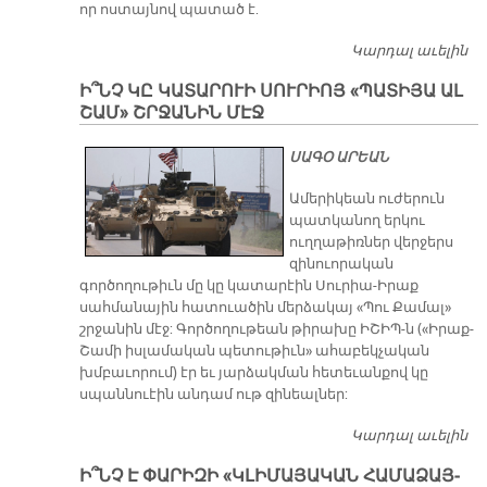
որ ոս­տայ­նով պա­տած է.
Կարդալ աւելին
ՄՏ
ԹԷ
Ի՞ՆՉ ԿԸ ԿԱՏԱՐՈՒԻ ՍՈՒՐԻՈՅ «ՊԱՏԻՅԱ ԱԼ
ՇԱՄ» ՇՐՋԱՆԻՆ ՄԷՋ
ՍԱԳՕ ԱՐԵԱՆ
Ամերիկեան ուժերուն
պատկանող երկու
ուղղաթիռներ վերջերս
զինուորական
գործողութիւն մը կը կատարէին Սուրիա-Իրաք
սահմանային հատուածին մերձակայ «Պու Քամալ»
շրջանին մէջ: Գործողութեան թիրախը ԻՇԻՊ-ն («Իրաք-
Շամի իսլամական պետութիւն» ահաբեկչական
խմբաւորում) էր եւ յարձակման հետեւանքով կը
սպաննուէին անդամ ութ զինեալներ:
Կարդալ աւելին
Ի՞
Կ
Ի՞ՆՉ Է ՓԱ­ՐԻ­ԶԻ «ԿԼԻ­ՄԱ­ՅԱ­ԿԱՆ ՀԱ­ՄԱ­ՁԱՅ­
Ս