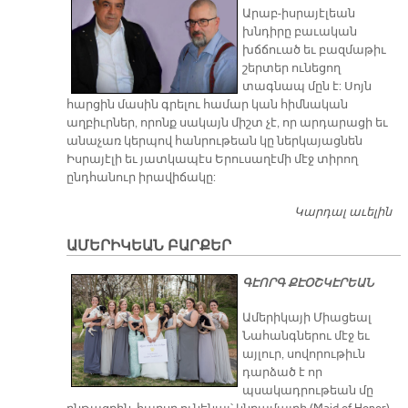
Արաբ-իսրայէլեան
ՄԱ
խնդիրը բաւական
ՁԱ
խճճուած եւ բազմաթիւ
ՆՈ
շերտեր ունեցող
ԹԻ
տագնապ մըն է: Սոյն
ՆԸ
հարցին մասին գրելու համար կան հիմնական
ԵՒ
աղբիւրներ, որոնք սակայն միշտ չէ, որ արդարացի եւ
Ն
անաչառ կերպով հանրութեան կը ներկայացնեն
ՀԵ
Իսրայէլի եւ յատկապէս Երուսաղէմի մէջ տիրող
ՏԵ
ընդհանուր իրավիճակը:
ՒԱ
ՆԵ
Կարդալ աւելին
Ս
Յ
ԱՄԵՐԻԿԵԱՆ ԲԱՐՔԵՐ
Փ
«
ԳԷՈՐԳ ՔԷՕՇԿԷՐԵԱՆ
ԻՆ
Մ
Ամերիկայի Միացեալ
ԱՐ
Նահանգներու մէջ եւ
այլուր, սովորութիւն
դարձած է որ
պսակադրութեան մը