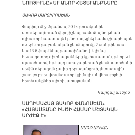
ՆՈՒ­ԹԻՒ­ՆԸ» ԵՒ Ա­ՆՈՐ ՀԵ­ՏԵ­ՒԱՆՔ­ՆԵ­ՐԸ
«Պ
ԱԼ
ՅԱԿՈԲ ՄԱՐՏԻՐՈՍԵԱՆ
Շ
Մ
Փարիզի մէջ, Ֆրանսա, 2015 թուականին
ստուերագծուած վերոյիշեալ համաձայնութեան
գլխաւոր նպատակն էր նուազեցնել համաշխարհային
օթերեւութաբանական ջերմացումը 2 սանթիկրատ
կամ 3.6 ֆարէնհայթ աստիճանով: Կլիմայ
հետազօտող գիտնականները կը հաւատան, թէ որեւէ
պատճառով, եթէ այդ առաջարկուած ջերմաստիճանի
սեմին գերագոյն չափը գերազանցուի, յետագային
շատ լուրջ եւ վտանգաւոր կլիմայի անվերաշրջելի
հետեւանքներ պիտի յառաջանան:
Կարդալ աւելին
Ի՞
Է 
ՍԱՂԻՄԱՀԱՅ ՅԱԿՈԲ ՓԱՆՈՍԵԱՆ.
ՐԻ
«ՀԱՅԱՍՏԱՆԸ ԻՆԾԻ ՀԱՄԱՐ ՄՇՏԱԿԱՆ
«Կ
ԱՐԺԷՔ Է»
ՄԱ
ՅԱ
ՍԱԳՕ ԱՐԵԱՆ
Կ
ՀԱ