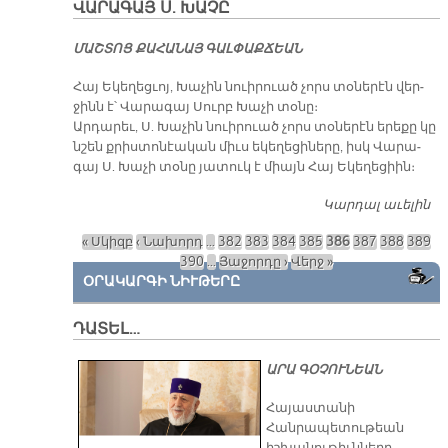
ՎԱՐԱԳԱՅ Ս. ԽԱՉԸ
Վ
ՄԱՇ­ՏՈՑ ՔԱ­ՀԱ­ՆԱՅ ԳԱԼ­ՓԱՔ­ՃԵԱՆ
Հայ Ե­կե­ղեց­ւոյ, Խա­չին նուի­րուած չորս տօ­նե­րէն վեր­
ջինն է՝ Վա­րա­գայ Սուրբ Խա­չի տօ­նը։
Ար­դա­րեւ, Ս. Խա­չին նուի­րուած չորս տօ­նե­րէն ե­րե­քը կը
նշեն քրիս­տո­նէա­կան միւս ե­կե­ղե­ցի­նե­րը, իսկ Վա­րա­
գայ Ս. Խա­չի տօ­նը յա­տուկ է միայն Հայ Ե­կե­ղե­ցիին։
Կարդալ աւելին
Վ
Ս.
« Սկիզբ
‹ Նախորդ
…
382
383
384
385
386
387
388
389
Էջեր
390
…
Յաջորդը ›
Վերջ »
ՕՐԱԿԱՐԳԻ ՆԻՒԹԵՐԸ
ԴԱՏԵԼ…
ԱՐԱ ԳՕՉՈՒՆԵԱՆ
​Հայաստանի
Հանրապետութեան