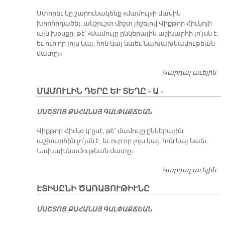
Ստորեւ կը շարունակենք «մամուլ»ի մասին
խորհրդածել, անշուշտ միշտ յիշելով Վիքթոր Հիւկոյի
այն խօսքը, թէ՝ «մամուլը ընկերային աշխարհի լո՛յսն է,
եւ ուր որ լոյս կայ, հոն կայ նաեւ Նախախնամութեան
մատը»։
Կարդալ աւելին
ՄԱ
ԴԵ
ՄԱՄՈՒԼԻՆ ԴԵՐԸ ԵՒ ՏԵՂԸ - Ա -
ՏԵ
ՄԱՇ­ՏՈՑ ՔԱ­ՀԱ­ՆԱՅ ԳԱԼ­ՓԱՔ­ՃԵԱՆ
Վիքթոր Հիւկօ կ՚ըսէ, թէ՝ մամուլը ընկերային
աշխարհին լո՛յսն է, եւ ուր որ լոյս կայ, հոն կայ նաեւ
Նախախնամութեան մատը։
Կարդալ աւելին
ՄԱ
ԴԵ
ԷՏԻՍԸՆԻ ԾԱՌԱՅՈՒԹԻՒՆԸ
ՏԵ
ՄԱՇ­ՏՈՑ ՔԱ­ՀԱ­ՆԱՅ ԳԱԼ­ՓԱՔ­ՃԵԱՆ