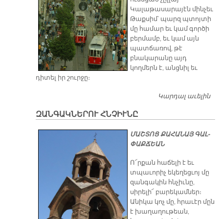
Կալաթասարայէն մինչեւ
Թաքսիմ՝ պարզ պտոյտի
մը համար եւ կամ գործի
բերմամբ, եւ կամ այն
պատճառով, թէ
բնակարանը այդ
կողմերն է, անցնիլ եւ
դիտել իր շուրջը։
Կարդալ աւելին
Կ
Թ
ԶԱՆԳԱԿՆԵՐՈՒ ՀՆՉԻՒՆԸ
ՄԱՇ­ՏՈՑ ՔԱ­ՀԱ­ՆԱՅ ԳԱԼ­
ՓԱՔ­ՃԵԱՆ
Ո՜րքան հաճելի է եւ
տպաւորիչ եկեղեցւոյ մը
զանգակին հնչիւնը,
սիրելի՜ բարեկամներ։
Անիկա կոչ մը, հրաւէր մըն
է խաղաղութեան,