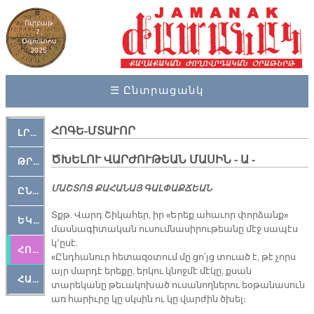
Ուրբաթ
7,
Օգոստոս
2026
☰ Ընտրացանկ
ՀՈԳԵ-ՄՏԱՒՈՐ
ԼՐԱՀՈՍ
ԾԽԵԼՈՒ ՎԱՐԺՈՒԹԵԱՆ ՄԱՍԻՆ - Ա -
ԹՐՔԱՀԱՅ ԿԵԱՆՔ
ՄԱՇ­ՏՈՑ ՔԱ­ՀԱ­ՆԱՅ ԳԱԼ­ՓԱՔ­ՃԵԱՆ
ԸՆԿԵՐԱՄՇԱԿՈՒԹԱՅԻՆ
Տքթ. Վարդ Շիկահեր, իր «Երեք ահաւոր փորձանք»
ԵԿԵՂԵՑԱԿԱՆ
մասնագիտական ուսումնասիրութեանը մէջ սապէս
կ՚ըսէ.
ՀՈԳԵՄՏԱՒՈՐ
«Ընդհանուր հետազօտում մը ցո՛յց տուած է, թէ չորս
այր մարդէ երեքը, երկու կնոջմէ մէկը, քսան
ՀԱՐԹԱԿ
տարեկանը թեւակոխած ուսանողներու եօթանասուն
առ հարիւրը կը սկսին ու կը վարժին ծխել։