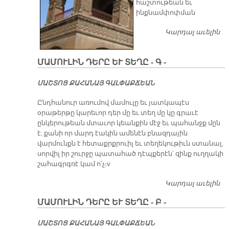
հաշտութեան եւ
ինքնամփոփման
Կարդալ աւելին
Զ
ՀՆ
ՄԱՄՈՒԼԻՆ ԴԵՐԸ ԵՒ ՏԵՂԸ - Գ -
ՄԱՇ­ՏՈՑ ՔԱ­ՀԱ­ՆԱՅ ԳԱԼ­ՓԱՔ­ՃԵԱՆ
Ընդհանուր առումով մամուլը եւ յատկապէս
օրաթերթը կարեւոր դեր մը եւ տեղ մը կը գրաւէ
ընկերութեան մտաւոր կեանքին մէջ եւ պահանջք մըն
է, քանի որ մարդ էակին ամենէն բնազդային
վարմունքն է հետաքրքրուիլ եւ տեղեկութիւն ստանալ,
սորվիլ իր շուրջը պատահած դէպքերէն՝ զինք ուղղակի
շահագրգռէ կամ ո՛չ։v
Կարդալ աւելին
ՄԱ
ԴԵ
ՄԱՄՈՒԼԻՆ ԴԵՐԸ ԵՒ ՏԵՂԸ - Բ -
ՏԵ
ՄԱՇ­ՏՈՑ ՔԱ­ՀԱ­ՆԱՅ ԳԱԼ­ՓԱՔ­ՃԵԱՆ