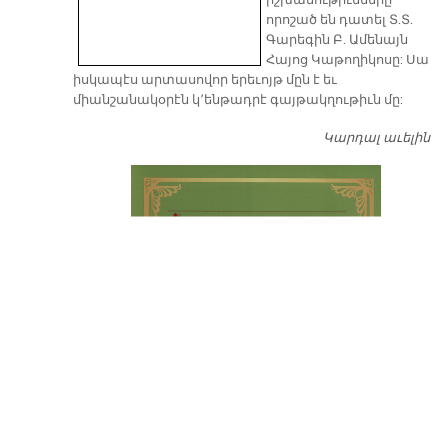
իշխանութիւնները
որոշած են դատել Տ.Տ.
Գարեգին Բ. Ամենայն
Հայոց Կաթողիկոսը: Սա
իսկապէս արտասովոր երեւոյթ մըն է եւ
միանշանակօրէն կ՚ենթադրէ գայթակղութիւն մը:
Կարդալ աւելին
Դ