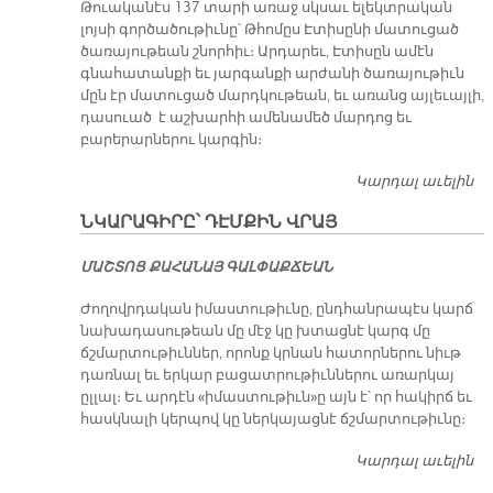
Թուականէս 137 տարի առաջ սկսաւ ելեկտրական
լոյսի գործածութիւնը՝ Թհոմըս Էտիսընի մատուցած
ծառայութեան շնորհիւ։ Արդարեւ, Էտիսըն ամէն
գնահատանքի եւ յարգանքի արժանի ծառայութիւն
մըն էր մատուցած մարդկութեան, եւ առանց այլեւայլի,
դասուած է աշխարհի ամենամեծ մարդոց եւ
բարերարներու կարգին։
Կարդալ աւելին
Է
Ծ
ՆԿԱՐԱԳԻՐԸ՝ ԴԷՄՔԻՆ ՎՐԱՅ
ՄԱՇ­ՏՈՑ ՔԱ­ՀԱ­ՆԱՅ ԳԱԼ­ՓԱՔ­ՃԵԱՆ
Ժողովրդական իմաստութիւնը, ընդհանրապէս կարճ
նախադասութեան մը մէջ կը խտացնէ կարգ մը
ճշմարտութիւններ, որոնք կրնան հատորներու նիւթ
դառնալ եւ երկար բացատրութիւններու առարկայ
ըլլալ։ Եւ արդէն «իմաստութիւն»ը այն է՝ որ հակիրճ եւ
հասկնալի կերպով կը ներկայացնէ ճշմարտութիւնը։
Կարդալ աւելին
ՆԿ
Դ