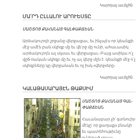
Կարդալ աւելին
Ծ
Վ
ՄԱ՛ՐԴ ԸԼԼԱԼՈՒ ԱՐՈՒԵՍՏԸ
ՄԱ
ՄԱՇ­ՏՈՑ ՔԱ­ՀԱ­ՆԱՅ ԳԱԼ­ՓԱՔ­ՃԵԱՆ
Արձակուրդի շրջանը վերջացաւ, եւ ինչպէս որ կեանքի
մէջ ամէն բան սկիզբ մը եւ վե՛րջ մը ունի, ահաւասիկ
արձակուրդն ալ սկսաւ եւ վերջացաւ։ Բայց ասիկա ո՛չ
վըճ-ռական սկիզբ մը եւ ոչ ալ վերջ մըն է. կեանքի մէջ ո՛չ
սկիզբները կը վերջանան եւ ոչ իսկ «վերջ»երը։
Կարդալ աւելին
ՄԱ
ԸԼ
ԿԱԼԱԹԱՍԱՐԱՅԷՆ ԹԱՔՍԻՄ
Ա
ՄԱՇ­ՏՈՑ ՔԱ­ՀԱ­ՆԱՅ ԳԱԼ­
ՓԱՔ­ՃԵԱՆ
Հաւանաբար չի՛ գտնուիր
մէկը՝ որ քաղաքս բնակի
եւ պատեհութիւնը
ունեցած չըլլայ