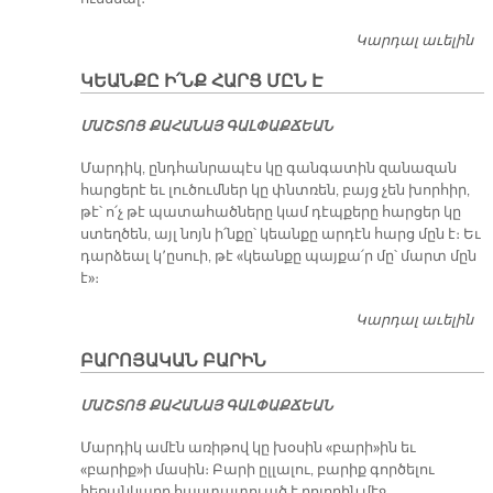
Կարդալ աւելին
Ս
Ա
ԿԵԱՆՔԸ Ի՛ՆՔ ՀԱՐՑ ՄԸՆ Է
ՄԱՇ­ՏՈՑ ՔԱ­ՀԱ­ՆԱՅ ԳԱԼ­ՓԱՔ­ՃԵԱՆ
Մարդիկ, ընդհանրապէս կը գանգատին զանազան
հարցերէ եւ լուծումներ կը փնտռեն, բայց չեն խորհիր,
թէ՝ ո՛չ թէ պատահածները կամ դէպքերը հարցեր կը
ստեղծեն, այլ նոյն ի՛նքը՝ կեանքը արդէն հարց մըն է։ Եւ
դարձեալ կ՚ըսուի, թէ «կեանքը պայքա՛ր մը՝ մարտ մըն
է»։
Կարդալ աւելին
Կ
Ի՛
ԲԱՐՈՅԱԿԱՆ ԲԱՐԻՆ
Հ
ՄԸ
ՄԱՇ­ՏՈՑ ՔԱ­ՀԱ­ՆԱՅ ԳԱԼ­ՓԱՔ­ՃԵԱՆ
Մարդիկ ամէն առիթով կը խօսին «բարի»ին եւ
«բարիք»ի մասին։ Բարի ըլլալու, բարիք գործելու
հեռանկարը հաստատուած է բոլորին մէջ