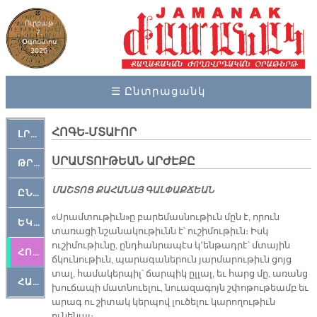
Ուրբաթ
7,
Օգոստոս
2026
☰ Ընտրացանկ
ՀՈԳԵ-ՄՏԱՒՈՐ
ԼՐԱՀՈՍ
ՍՐԱՄՏՈՒԹԵԱՆ ԱՐԺԷՔԸ
ԹՐՔԱՀԱՅ ԿԵԱՆՔ
ՄԱՇ­ՏՈՑ ՔԱ­ՀԱ­ՆԱՅ ԳԱԼ­ՓԱՔ­ՃԵԱՆ
ԸՆԿԵՐԱՄՇԱԿՈՒԹԱՅԻՆ
«Սրամտութիւն»ը բարեմասնութիւն մըն է, որուն
ԵԿԵՂԵՑԱԿԱՆ
տառացի նշանակութիւնն է՝ ուշիմութիւն։ Իսկ
ուշիմութիւնը, ընդհանրապէս կ՚ենթադրէ՝ մտային
ՀՈԳԵՄՏԱՒՈՐ
ճկունութիւն, պարագաներուն յարմարութիւն ցոյց
տալ, համակերպիլ՝ ճարպիկ ըլլալ, եւ հարց մը, առանց
ՀԱՐԹԱԿ
խուճապի մատնուելու, նուազագոյն շփոթութեամբ եւ
արագ ու շիտակ կերպով լուծելու կարողութիւն
ունենալ։