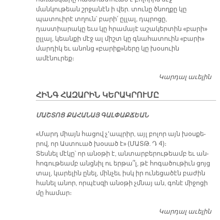
մանկութեան շրջանէն ի վեր. տունը ծնողքը կը
պատուիրէ տղուն՝ բարի՛ ըլլալ, դպրոցը,
դաստիարակը եւս կը հրամայէ աշակերտին «բարի»
ըլլալ, կեանքի մէջ ալ միշտ կը գնահատուին «բարի»
մարդիկ եւ անոնց «բարիք»ները կը խօսուին
ամէնուրեք։
Կարդալ աւելին
Բ
Բ
ՀԻՆԳ ՀԱԶԱՐԻՆ ԿԵՐԱԿՐՈՒՄԸ
ՄԱՇ­ՏՈՑ ՔԱ­ՀԱ­ՆԱՅ ԳԱԼ­ՓԱՔ­ՃԵԱՆ
«Մարդ միայն հա­ցով չ՚ապ­րիր, այլ բո­լոր այն խօս­քե­
րով, որ Աս­տուած խօ­սած է» (ՄԱՏԹ. Դ 4)։
­Տես­նել մէ­կը՝ որ ա­նօ­թի է, ան­տար­բե­րու­թեամբ եւ ան­
հո­գու­թեամբ անց­նիլ ու եր­թա՞լ, թէ հո­գա­ծու­թիւն ցոյց
տալ, կա­րե­լին ը­նել, մին­չեւ իսկ իր ու­նե­ցա­ծէն բա­ժին
հա­նել ա­նոր, որ­պէս­զի ա­նօ­թի չմնայ ան, գո­նէ մի­ջո­ցի
մը հա­մար։
Կարդալ աւելին
Հ