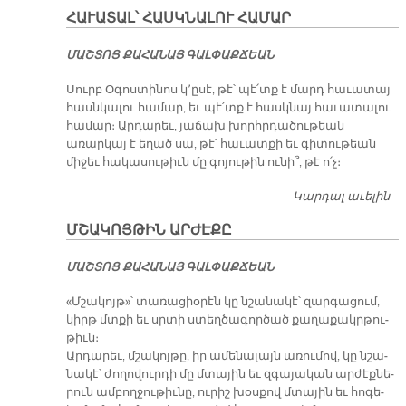
Հ
ՀԱՒԱՏԱԼ՝ ՀԱՍԿՆԱԼՈՒ ՀԱՄԱՐ
Կ
ՄԱՇ­ՏՈՑ ՔԱ­ՀԱ­ՆԱՅ ԳԱԼ­ՓԱՔ­ՃԵԱՆ
Սուրբ Օգոստինոս կ՚ըսէ, թէ՝ պէ՛տք է մարդ հաւատայ
հասնկալու համար, եւ պէ՛տք է հասկնայ հաւատալու
համար։ Արդարեւ, յաճախ խորհրդածութեան
առարկայ է եղած սա, թէ՝ հաւատքի եւ գիտութեան
միջեւ հակասութիւն մը գոյութին ունի՞, թէ ո՛չ։
Կարդալ աւելին
ՀԱ
Հ
ՄՇԱԿՈՅԹԻՆ ԱՐԺԷՔԸ
Հ
ՄԱՇ­ՏՈՑ ՔԱ­ՀԱ­ՆԱՅ ԳԱԼ­ՓԱՔ­ՃԵԱՆ
«Մշա­կոյթ»՝ տա­ռա­ցիօ­րէն կը նշա­նա­կէ՝ զար­գա­ցում,
կիրթ մտքի եւ սրտի ստեղ­ծա­գոր­ծած քա­ղա­քակր­թու­
թիւն։
Ար­դա­րեւ, մշա­կոյ­թը, իր ա­մե­նա­լայն ա­ռու­մով, կը նշա­
նա­կէ՝ ժո­ղո­վուր­դի մը մտա­յին եւ զգա­յա­կան ար­ժէք­նե­
րուն ամ­բող­ջու­թիւ­նը, ու­րիշ խօս­քով մտա­յին եւ հո­գե­