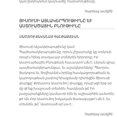
կան ընդ­հա­նուր կա­լուա­ծը՝ հարս­տու­թիւ­նը։
Կարդալ աւելին
Մ
Ա
ՅԻՍՈՒՍԻ ԱՅԼԱԿԵՐՊՈՒԹԻՒՆԸ ԵՒ
ԱՍՏՈՒԱԾԱՅԻՆ ԲՆՈՒԹԻՒՆԸ
ՄԱՇ­ՏՈՑ ՔԱ­ՀԱ­ՆԱՅ ԳԱԼ­ՓԱՔ­ՃԵԱՆ
Յիսուսի Այլակերպութիւնը կամ
Պայծառակերպութիւնը, որուն յիշատակը կը տօնուի
որպէս հինգ տաղաւար տօներէն երրորդը, Իր
Աստուածային Բնութեան հաւաստո՛ւմն է։ Լերան վրայ
պայծառակերպուեցաւ, եւ աշակերտները՝ Պետրոս,
Յակոբոս եւ Յովհաննէս իրենց հասկացողութեան եւ
կարողութեան չափով հիացմամբ դիտեցին Յիսուսի
փառքը՝ Քրիստոս Աստուծո՛յ փառքը, որպէսզի երբ օր
մը զԻնք խաչուած տեսնեն, հասկնան թէ Իր
չարչարանքները կամաւոր էին եւ աշխարհին աւետեն,
թէ Ան Հօր Աստուծոյ իսկական ճառագայթո՛ւմն է։ Եւ
տեսնեն, թէ՝ Աստուած «լո՛յս» է։
Կարդալ աւելին
Յ