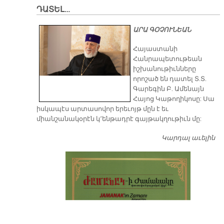
ԴԱՏԵԼ…
ԱՐԱ ԳՕՉՈՒՆԵԱՆ
​Հայաստանի
Հանրապետութեան
իշխանութիւնները
որոշած են դատել Տ.Տ.
Գարեգին Բ. Ամենայն
Հայոց Կաթողիկոսը: Սա
իսկապէս արտասովոր երեւոյթ մըն է եւ
միանշանակօրէն կ՚ենթադրէ գայթակղութիւն մը:
Կարդալ աւելին
Դ