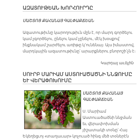
Ա
ԱԶԱՏՈՒԹԵԱՆ ԽՈՐՀՈՒՐԴԸ
ԵՒ
Բ
ՄԱՇ­ՏՈՑ ՔԱ­ՀԱ­ՆԱՅ ԳԱԼ­ՓԱՔ­ՃԵԱՆ
Ազատութիւնը կարողութիւն մըն է, որ մարդ գործելու
կամ չգործելու, ընելու կամ չընելու, մէկ խօսքով՝
ինքնակամ շարժելու առիթը կ՚ունենայ։ Այս իմաստով,
մարդկային ազատութիւնը՝ արարքներու բնորոշի՛չն է։
Կարդալ աւելին
Ա
Խ
ՍՈՒՐԲ ՄԱՐԻԱՄ ԱՍՏՈՒԱԾԱԾՆԻ ՆՆՋՈՒՄԸ
ԵՒ ՎԵՐԱՓՈԽՈՒՄԸ
ՄԱՇՏՈՑ ՔԱՀԱՆԱՅ
ԳԱԼՓԱՔՃԵԱՆ
Ս. Մարիամ
Աստուածածնի ննջման
եւ վերափոխման
յիշատակի տօնը՝ Հայ
Եկեղեցւոյ «տաղաւար» կոչուած հինգ մեծ տօներէն