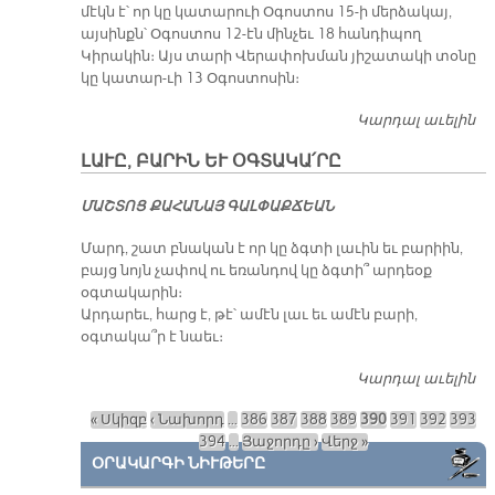
մէկն է՝ որ կը կատարուի Օգոստոս 15-ի մերձակայ,
այսինքն՝ Օգոստոս 12-էն մինչեւ 18 հանդիպող
Կիրակին։ Այս տարի Վերափոխման յիշատակի տօնը
կը կատար-ւի 13 Օգոստոսին։
Կարդալ աւելին
ՍՈ
Ա
ԼԱՒԸ, ԲԱՐԻՆ ԵՒ ՕԳՏԱԿԱ՛ՐԸ
ՆՆ
Վ
ՄԱՇ­ՏՈՑ ՔԱ­ՀԱ­ՆԱՅ ԳԱԼ­ՓԱՔ­ՃԵԱՆ
Մարդ, շատ բնական է որ կը ձգտի լաւին եւ բարիին,
բայց նոյն չափով ու եռանդով կը ձգտի՞ արդեօք
օգտակարին։
Արդարեւ, հարց է, թէ՝ ամէն լաւ եւ ամէն բարի,
օգտակա՞ր է նաեւ։
Կարդալ աւելին
ԼԱ
ԲԱ
« Սկիզբ
‹ Նախորդ
…
386
387
388
389
390
391
392
393
ՕԳ
Էջեր
394
…
Յաջորդը ›
Վերջ »
ՕՐԱԿԱՐԳԻ ՆԻՒԹԵՐԸ