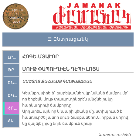
Ուրբաթ
7,
Օգոստոս
2026
☰ Ընտրացանկ
ՀՈԳԵ-ՄՏԱՒՈՐ
ԼՐԱՀՈՍ
ՄՈՒԹ ՓԱՊՈՒՂԻԷՆ ԴԷՊԻ ԼՈՅՍ
ԹՐՔԱՀԱՅ ԿԵԱՆՔ
ՄԱՇ­ՏՈՑ ՔԱ­ՀԱ­ՆԱՅ ԳԱԼ­ՓԱՔ­ՃԵԱՆ
ԸՆԿԵՐԱՄՇԱԿՈՒԹԱՅԻՆ
Կեանքը, սիրելի՜ բարեկամներ, կը նմանի ճամբու մը՝
ԵԿԵՂԵՑԱԿԱՆ
որ երբեմն մութ փապուղիներէն անցնելու կը
հարկադրուի ճամբորդը։
ՀՈԳԵՄՏԱՒՈՐ
Արդարեւ, այն որ կ՚ապրի կեանք մը, ստիպուած է
հանդուրժել անոր մութ ճամբաներուն, որքան սիրով
ՀԱՐԹԱԿ
կը վայելէ լոյսը նոյն ճամբուն վրայ։
Կարդալ աւելին
Մ