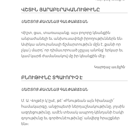
Փ
ՎՇՏԻՆ ՅԱՐԱԲԵՐԱԿԱՆՈՒԹԻՒՆԸ
ԴԷ
ՄԱՇ­ՏՈՑ ՔԱ­ՀԱ­ՆԱՅ ԳԱԼ­ՓԱՔ­ՃԵԱՆ
Վիշտ, ցաւ, տառապանք. այս բոլորը կեանքին
անբաժանելի եւ անխուսափելի իրողութիւններն են։
Ասիկա անուրանալի ճշմարտութիւն մըն է, քանի որ
չկա՛յ մարդ՝ որ դիմաւորուած չըլլայ անոնց՝ երկար եւ
կամ կարճ ժամանակով մը իր կեանքին մէջ։
Կարդալ աւելին
Վ
Յ
ԲՆՈՒԹԻՒՆԸ ՏՊԱՒՈՐԻՉ Է
ՄԱՇ­ՏՈՑ ՔԱ­ՀԱ­ՆԱՅ ԳԱԼ­ՓԱՔ­ՃԵԱՆ
Մ. Ա. Վոլթէր կ՚ըսէ, թէ՝ «Բնութեան այն հիանալի՜
համակարգը, անջրպետի ներդաշնակութիւնը, լոյսին
ազդեցութիւնը, ամէն տեսակ ապրող-կենդանի էակի
գոյութիւնը եւ գործունէութիւնը՝ անվերջ հրաշքներ
են»։