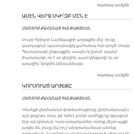
Կարդալ աւելին
Բ
Տ
ԱՄԷՆ ՎԵՐՋ ՍԿԻ՛ԶԲ ՄԸՆ Է
Է
ՄԱՇ­ՏՈՑ ՔԱ­ՀԱ­ՆԱՅ ԳԱԼ­ՓԱՔ­ՃԵԱՆ
Սուրբ Գրիգոր Նարեկացիի աղօթքին մէջ, որ կը
կարդացուի պատարագիչ քահանայ հօր կողմէ Սուրբ
Պատարագի ընթացքին, սապէս կ՚ըսուի. «յայնմ
ժամանակի, որ է օր վերջին՝ այսմ կենցաղի, եւ օր
առաջին՝ երկրին կենդանեաց»։
Կարդալ աւելին
Ա
Վ
ԿՈՐՍՈՒԱԾ ԱՐԺԷՔԸ
ՍԿ
ՄԸ
ՄԱՇ­ՏՈՑ ՔԱ­ՀԱ­ՆԱՅ ԳԱԼ­ՓԱՔ­ՃԵԱՆ
Կեանքի ընդհանուր փորձառութիւնը, ընդհանրապէս
այն ցոյց կու տայ, թէ որեւէ բանի արժէքը կը զգացուի
երբ ան կորսուի։ Կան առարկաներ, որոնք միշտ աչքի
առջեւ են, բայց մա՛րդ չ՚անդրադառնար անոնց
գոյութեան, բայց երբ պակսի կամ կորսուի, կերպով մը