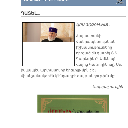
ԴԱՏԵԼ…
ԱՐԱ ԳՕՉՈՒՆԵԱՆ
​Հայաստանի
Հանրապետութեան
իշխանութիւնները
որոշած են դատել Տ.Տ.
Գարեգին Բ. Ամենայն
Հայոց Կաթողիկոսը: Սա
իսկապէս արտասովոր երեւոյթ մըն է եւ
միանշանակօրէն կ՚ենթադրէ գայթակղութիւն մը:
Կարդալ աւելին
Դ