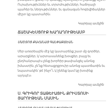
Ուրախութիւններ եւ տրտմութիւններ, հաճոյալի
պահեր եւ նեղութիւններ, եւ զանազան հոգեվիճակներ
միշտ կը պատահին։
Կարդալ աւելին
ՄԻ
Մ
ՃԱՇԱԿԵՍՑՈՒՔ ԽԱՂԱՂՈՒԹԵԱՄԲ
ՄԱՇ­ՏՈՑ ՔԱ­ՀԱ­ՆԱՅ ԳԱԼ­ՓԱՔ­ՃԵԱՆ
Մեր առօրեային մէջ կը կատարենք շատ մը գործեր,
արարքներ, կ՚արտասանենք խօսքեր, բայց եւ
ընդհանրապէս չենք խորհիր թափանցել անոնց
իմաստին, չե՛նք հետաքրքրուիր անոնց պատճառին եւ
նպատակին՝ թէ ինչո՞ւ կ՚ընենք կամ կը խօսինք
այդպէս։
Կարդալ աւելին
Ճ
Խ
Ս. ԳՐԻԳՈՐ ՏԱԹԵՒԱՑԻՆ ՔՐԻՍՏՈՍԻ
ՅԱՐՈՒԹԵԱՆ ՄԱՍԻՆ