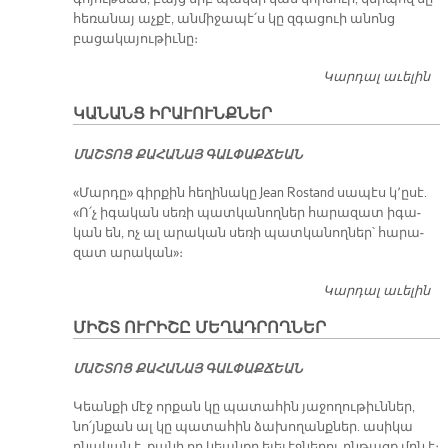
հեռանայ աչքէ, անմիջապէ՛ս կը զգացուի անոնց
բացակայութիւնը։
Կարդալ աւելին
Կ
Ա
ԿԱՆԱՆՑ ԻՐԱՒՈՒՆՔՆԵՐ
ՄԱՇ­ՏՈՑ ՔԱ­ՀԱ­ՆԱՅ ԳԱԼ­ՓԱՔ­ՃԵԱՆ
«Մար­դը» գիր­քին հե­ղի­նա­կը Jean Rostand սա­պէս կ՚ը­սէ.
«Ո՛չ ի­գա­կան սե­ռի պատ­կա­նող­ներ հա­րա­զատ ի­գա­
կան են, ոչ ալ ա­րա­կան սե­ռի պատ­կա­նող­ներ՝ հա­րա­
զատ ա­րա­կան»։
Կարդալ աւելին
Կ
ԻՐ
ՄԻՇՏ ՈՒՐԻՇԸ ՄԵՂԱԴՐՈՂՆԵՐ
ՄԱՇ­ՏՈՑ ՔԱ­ՀԱ­ՆԱՅ ԳԱԼ­ՓԱՔ­ՃԵԱՆ
Կեանքի մէջ որքան կը պատահին յաջողութիւններ,
նո՛յնքան ալ կը պատահին ձախողանքներ. ասիկա
բնական է, քանի որ կեանքը ելեւէջներու ընթացք մըն է։