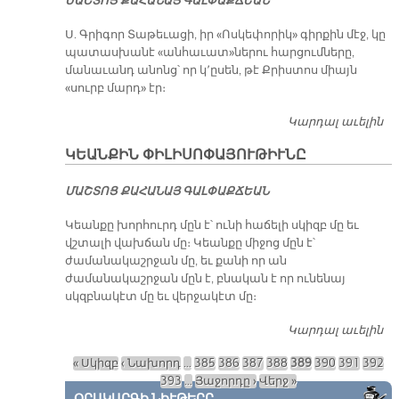
ՄԱՇ­ՏՈՑ ՔԱ­ՀԱ­ՆԱՅ ԳԱԼ­ՓԱՔ­ՃԵԱՆ
Ս. Գրիգոր Տաթեւացի, իր «Ոսկեփորիկ» գիրքին մէջ, կը
պատասխանէ «անհաւատ»ներու հարցումները,
մանաւանդ անոնց՝ որ կ՚ըսեն, թէ Քրիստոս միայն
«սուրբ մարդ» էր։
Կարդալ աւելին
Ս.
Տ
ԿԵԱՆՔԻՆ ՓԻԼԻՍՈՓԱՅՈՒԹԻՒՆԸ
Ք
Յ
ՄԱՇ­ՏՈՑ ՔԱ­ՀԱ­ՆԱՅ ԳԱԼ­ՓԱՔ­ՃԵԱՆ
Մ
Կեանքը խորհուրդ մըն է՝ ունի հաճելի սկիզբ մը եւ
վշտալի վախճան մը։ Կեանքը միջոց մըն է՝
ժամանակաշրջան մը, եւ քանի որ ան
ժամանակաշրջան մըն է, բնական է որ ունենայ
սկզբնակէտ մը եւ վերջակէտ մը։
Կարդալ աւելին
Կ
Փ
« Սկիզբ
‹ Նախորդ
…
385
386
387
388
389
390
391
392
Էջեր
393
…
Յաջորդը ›
Վերջ »
ՕՐԱԿԱՐԳԻ ՆԻՒԹԵՐԸ