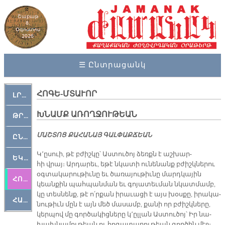
Շաբաթ
8,
Օգոստոս
2026
☰ Ընտրացանկ
ՀՈԳԵ-ՄՏԱՒՈՐ
ԼՐԱՀՈՍ
ԽՆԱՄՔ ԱՌՈՂՋՈՒԹԵԱՆ
ԹՐՔԱՀԱՅ ԿԵԱՆՔ
ՄԱՇ­ՏՈՑ ՔԱ­ՀԱ­ՆԱՅ ԳԱԼ­ՓԱՔ­ՃԵԱՆ
ԸՆԿԵՐԱՄՇԱԿՈՒԹԱՅԻՆ
Կ՚ը­սուի, թէ բժիշ­կը՝ Աս­տու­ծոյ ձեռքն է աշ­խար­
ԵԿԵՂԵՑԱԿԱՆ
հի վրայ։ Ար­դա­րեւ, ե­թէ նկա­տի ու­նե­նանք բժիշկ­նե­րու
օգ­տա­կա­րու­թիւ­նը եւ ծա­ռա­յու­թիւ­նը մարդ­կա­յին
ՀՈԳԵՄՏԱՒՈՐ
կեան­քին պահ­պան­ման եւ գո­յա­տեւ­ման նկատ­մամբ,
կը տես­նենք, թէ ո՛ր­քան ի­րա­ւա­ցի է այս խօս­քը, ի­րա­կա­
ՀԱՐԹԱԿ
նու­թիւն մըն է այն մեծ մա­սամբ, քա­նի որ բժիշկ­նե­րը,
կեր­պով մը գոր­ծա­կից­նե­րը կ՚ըլ­լան Աս­տու­ծոյ՝ Իր նա­
խախ­նա­մու­թեան ու հո­գա­տա­րու­թեան գոր­ծին մէջ։