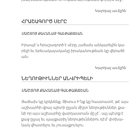
Կարդալ աւելին
Խ
Ա
ՀՐԱՇԱԳՈՐԾ ՍԷՐԸ
ՄԱՇ­ՏՈՑ ՔԱ­ՀԱ­ՆԱՅ ԳԱԼ­ՓԱՔ­ՃԵԱՆ
Ի­րա­պէ՛ս հրա­շա­գործ է սէ­րը, յա­ճախ ան­կա­րե­լին կա­
րե­լի եւ ե­րե­ւա­կա­յա­կա­նը ի­րա­կա­նու­թեան կը վե­րա­ծէ
ան։
Կարդալ աւելին
Հ
Ս
ՆԵՂՈՒԹԻՒՆՆԵՐ ԱՆՎՐԻՊԵԼԻ
ՄԱՇ­ՏՈՑ ՔԱ­ՀԱ­ՆԱՅ ԳԱԼ­ՓԱՔ­ՃԵԱՆ
Յա­ճախ կը կրկնենք, Յի­սուս Ի՛նք կը հաս­տա­տէ, թէ այս
աշ­խար­հի վրայ պի­տի ըլ­լան միշտ նե­ղու­թիւն­ներ, քա­
նի որ այս աշ­խար­հը վար­դաս­տան մը չէ՛, այլ պէտք է
քաջ ըլ­լալ եւ պայ­քա­րիլ նե­ղու­թիւն­նե­րու դէմ՝ փո­խա­
նակ վհա­տե­լու եւ յու­սալ­քուե­լու։