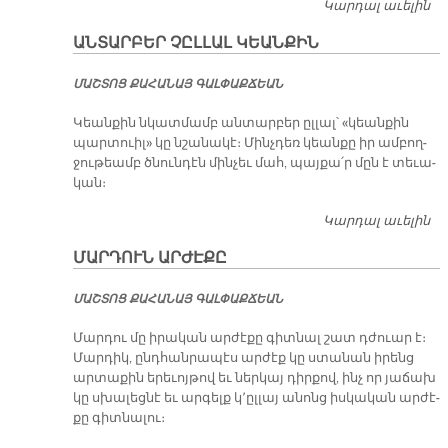
Կարդալ աւելին
Թ
Ե
ԱՆՏԱՐԲԵՐ ՉԸԼԼԱԼ ԿԵԱՆՔԻՆ
ՄԱՇ­ՏՈՑ ՔԱ­ՀԱ­ՆԱՅ ԳԱԼ­ՓԱՔ­ՃԵԱՆ
Կեան­քին նկատ­մամբ ան­տար­բեր ըլ­լալ՝ «կեան­քին
պար­տուիլ» կը նշա­նա­կէ։ Մինչ­դեռ կեան­քը իր ամ­բող­
ջու­թեամբ ծնուն­դէն մին­չեւ մահ, պայ­քա՛ր մըն է տե­ւա­
կան։
Կարդալ աւելին
Ա
ՉԸ
ՄԱՐԴՈՒՆ ԱՐԺԷՔԸ
Կ
ՄԱՇ­ՏՈՑ ՔԱ­ՀԱ­ՆԱՅ ԳԱԼ­ՓԱՔ­ՃԵԱՆ
Մար­դու մը ի­րա­կան ար­ժէ­քը գիտ­նալ շատ դժուար է։
Մար­դիկ, ընդ­հան­րա­պէս ար­ժէք կը ստա­նան ի­րենց
ար­տա­քին ե­րե­ւոյ­թով եւ ներ­կայ դիր­քով, ինչ որ յա­ճախ
կը սխա­լեց­նէ եւ ար­գելք կ՚ըլ­լայ ա­նոնց իս­կա­կան ար­ժէ­
քը գիտ­նա­լու։