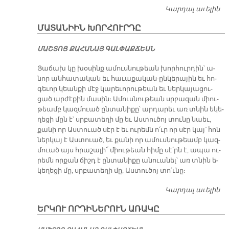
Կարդալ աւելին
Ն
Ա
ՄԱՏԱՆԻԻՆ ԽՈՐՀՈՒՐԴԸ
ՄԱՇ­ՏՈՑ ՔԱ­ՀԱ­ՆԱՅ ԳԱԼ­ՓԱՔ­ՃԵԱՆ
Յա­ճախ կը խօ­սինք ա­մուս­նու­թեան խոր­հուր­դին՝ ա­
նոր ան­հա­տա­կան եւ հա­ւա­քա­կան-ըն­կե­րա­յին եւ հո­
գե­ւոր կեան­քի մէջ կա­րե­ւո­րու­թեան եւ ներ­կա­յա­ցու­
ցած ար­ժէ­քին մա­սին։ Ա­մուս­նու­թեան սրբա­զան միու­
թեամբ կազ­մուած ըն­տա­նի­քը՝ ար­դա­րեւ առ տնին ե­կե­
ղե­ցի մըն է՝ սրբա­տե­ղի մը եւ Աս­տու­ծոյ տու­նը նաեւ,
քա­նի որ Աս­տուած սէր է եւ ու­րեմն ո՛ւր որ սէր կայ՝ հոն
ներ­կայ է Աս­տուած, եւ քա­նի որ ա­մուս­նու­թեամբ կազ­
մուած այս հրա­շա­լի՜ միու­թեան հի­մը սէ՛րն է, ա­պա ու­
րեմն որ­քան ճիշդ է ըն­տա­նի­քը ա­նուա­նել՝ առ տնին ե­
կե­ղե­ցի մը, սրբա­տե­ղի մը, Աս­տու­ծոյ տո՛ւ­նը։
Կարդալ աւելին
Մ
Խ
ԵՐԿՈՒ ՈՐԴԻՆԵՐՈՒՆ ԱՌԱԿԸ