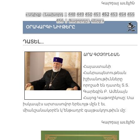
Կարդալ աւելին
Բ
Հ
« Սկիզբ
‹ Նախորդ
…
448
449
450
451
452
453
454
455
Մ
Էջեր
456
…
Յաջորդը ›
Վերջ »
ՕՐԱԿԱՐԳԻ ՆԻՒԹԵՐԸ
ԴԱՏԵԼ…
ԱՐԱ ԳՕՉՈՒՆԵԱՆ
​Հայաստանի
Հանրապետութեան
իշխանութիւնները
որոշած են դատել Տ.Տ.
Գարեգին Բ. Ամենայն
Հայոց Կաթողիկոսը: Սա
իսկապէս արտասովոր երեւոյթ մըն է եւ
միանշանակօրէն կ՚ենթադրէ գայթակղութիւն մը:
Կարդալ աւելին
Դ