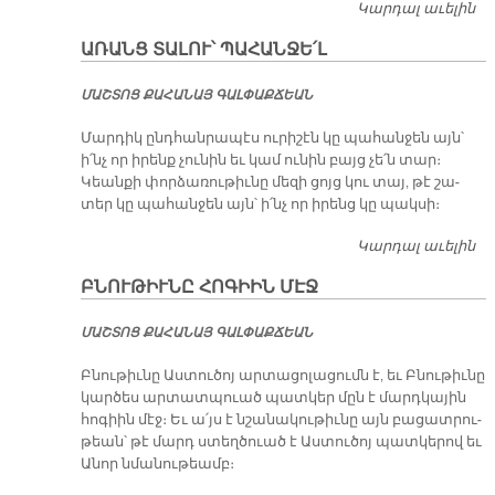
Կարդալ աւելին
Մ
Ա
ԱՌԱՆՑ ՏԱԼՈՒ՝ ՊԱՀԱՆՋԵ՛Լ
ՄԱՇ­ՏՈՑ ՔԱ­ՀԱ­ՆԱՅ ԳԱԼ­ՓԱՔ­ՃԵԱՆ
Մար­դիկ ընդ­հան­րա­պէս ու­րի­շէն կը պա­հան­ջեն այն՝
ի՛նչ որ ի­րենք չու­նին եւ կամ ու­նին բայց չե՛ն տար։
Կեան­քի փոր­ձա­ռու­թիւ­նը մե­զի ցոյց կու տայ, թէ շա­
տեր կը պա­հան­ջեն այն՝ ի՛նչ որ ի­րենց կը պակ­սի։
Կարդալ աւելին
Ա
ՏԱ
ԲՆՈՒԹԻՒՆԸ ՀՈԳԻԻՆ ՄԷՋ
ՊԱ
ՄԱՇ­ՏՈՑ ՔԱ­ՀԱ­ՆԱՅ ԳԱԼ­ՓԱՔ­ՃԵԱՆ
Բնու­թիւ­նը Աս­տու­ծոյ ար­տա­ցո­լա­ցումն է, եւ Բնու­թիւ­նը
կար­ծես ար­տատ­պուած պատ­կեր մըն է մարդ­կա­յին
հո­գիին մէջ։ Եւ ա՛յս է նշա­նա­կու­թիւ­նը այն բա­ցատ­րու­
թեան՝ թէ մարդ ստեղ­ծուած է Աս­տու­ծոյ պատ­կե­րով եւ
Ա­նոր նմա­նու­թեամբ։