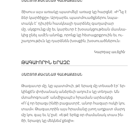
ՄԱՇ­ՏՈՑ ՔԱ­ՀԱ­ՆԱՅ ԳԱԼ­ՓԱՔ­ՃԵԱՆ
Յի­սուս այս ա­ռա­կը պատ­մե­լէ ա­ռաջ կը հարց­նէ. «Ի՞նչ է
ձեր կար­ծի­քը»։ Ար­դա­րեւ պատ­մուածք­նե­րու նպա­
տակն է՝ դիւ­րին հասկ­նա­լի դարձ­նել գա­ղա­փար
մը, սկզբունք մը եւ կա­րե­ւոր է խօ­սակ­ցու­թեան մաս­նա­
կից ը­նել ա­մէն ա­նոնք, ո­րոնք կը հե­տաքրք­րուին եւ ու­
շադ­րու­թիւն կը դարձ­նեն խօս­քին, խօ­սուած­նե­րուն։
Կարդալ աւելին
Ե
Ո
ԹԱԳԱՒՈՐԻՆ ԵՐԱԶԸ
Ա
ՄԱՇ­ՏՈՑ ՔԱ­ՀԱ­ՆԱՅ ԳԱԼ­ՓԱՔ­ՃԵԱՆ
Թա­գա­ւոր մը, կը պատ­մուի, թէ ե­րազ մը տե­սած էր՝ եր­
կին­քէն փո­խա­նակ անձ­րե­ւի ա­ղուէս կը տե­ղար։ Ան
մտա­հո­գուած՝ ան­մի­ջա­պէս հրա­ման ար­ձա­կեց.
«Ո՛վ որ ե­րազս ին­ծի բա­ցատ­րէ, ա­նոր հա­զար ոս­կի կու
տամ»։ Թա­գա­ւո­րին այս հրա­մա­նը լսող աղ­քատ մարդ
մը կու գայ եւ կ՚ը­սէ. «Ե­թէ ե­րեք օր ժա­մա­նակ տաս ին­
ծի, ե­րազդ կը մեկ­նեմ քե­զի»։­