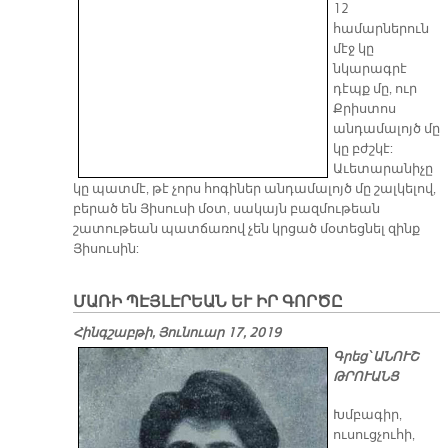
12
համարներուն
մէջ կը
նկարագրէ
դէպք մը, ուր
Քրիստոս
անդամալոյծ մը
կը բժշկէ:
Աւետարանիչը
կը պատմէ, թէ չորս հոգիներ անդամալոյծ մը շալկելով,
բերած են Յիսուսի մօտ, սակայն բազմութեան
շատութեան պատճառով չեն կրցած մօտեցնել զինք
Յիսուսին:
ՄԱՌԻ ՊԷՅԼԷՐԵԱՆ ԵՒ ԻՐ ԳՈՐԾԸ
Հինգշաբթի, Յունուար 17, 2019
Գրեց՝ ԱՆՈՒՇ
ԹՐՈՒԱՆՑ
Խմբագիր,
ուսուցչուհի,