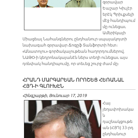
զօրավար
Եաշար Կիւլէր
երէկ Պրիւքսելի
մէջ հանդիպում
մը ունեցաւ
Ամերիկայի
Միացեալ Նահանգներու ընդհանուր սպայակոյտի
նախագահ զօրավար Ճոզըֆ Տանֆորտի հետ։
«Անատոլու» գործակալութեան հաղորդումներով,
ՆԱԹՕ-ի կեդրոնակայանէն ներս տեղի ունեցաւ այս
դռնփակ հանդիպումը, որ տեւեց շուրջ ժամ մը։
ՀՐԱՆԴ ՄԱՐԳԱՐԵԱՆ ՈՐՈՇԵՑ ՀԵՌԱՆԱԼ
ՀՅԴ-Ի ԳԼՈՒԽԷՆ
Հինգշաբթի, Յունուար 17, 2019
Հայ
յեղափոխակա
ն
դաշնակցութե
ան (ՀՅԴ) 33-րդ
ընդհանուր