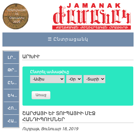
Երկուշաբթի
10,
Օգոստոս
2026
☰ Ընտրացանկ
ԱՐԽԻՒ
ԼՐԱՀՈՍ
ԹՐՔԱՀԱՅ ԿԵԱՆՔ
Ընտրել ամսաթիւը
Ամիս
Օր
Տարի
ԸՆԿԵՐԱՄՇԱԿՈՒԹԱՅԻՆ
ԵԿԵՂԵՑԱԿԱՆ
ՀՈԳԵՄՏԱՒՈՐ
ՇԱՐԺԱՅԻ ԵՒ ՏՈՒՊԱՅԻԻ ՄԷՋ
ՀԱՆԴԻՊՈՒՄՆԵՐ
ՀԱՐԹԱԿ
Ուրբաթ, Յունուար 18, 2019