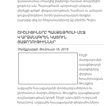
գանատահայ տնակից ընկերոջս համար «Մայրիկին
քով»ն էր ան։ Պարութհանէ պողոտայի անգութ
վերելքի գրեթէ վերջաւորութեան, համեստ ու աննշան
ցուցափեղկերու ետին կախարդական ձեռքեր
շաբաթը վեց օր Տիգրանակերտը կը բերէին Պոլիս։
ՇԻՇԼԻՑԻՆԵՐԸ ՊԱՍՔԵԹՊՈԼԻ ՄԷՋ
Կ՚ԱՐՁԱՆԱԳՐԵՆ ԿԱՅՈՒՆ
ՅԱՋՈՂՈՒԹԻՒՆՆԵՐ
Չորեքշաբթի, Յունուար 16, 2019
Շիշլի
մարզակումբի
պասքեթպոլի
մարզիկները
վերջերս
հրաւիրուեցան
Թուրքիոյ
ազգային հաւաքականի փորձարկումներուն եւ
ընդհանուր մարզումներուն։ Թուրքիոյ պասքեթպոլի
դաշնակցութեան կողմէ Շիշլի ակումբին ուղղուած
հրաւէրով՝ ազգային հաւաքականի թեկնածուներու