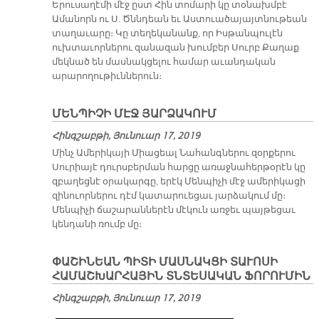
Երուսաղէմի մէջ ըստ Հին տոմարի կը տօնախմբէ
Ամանորն ու Ս. Ծննդեան եւ Աստուածայայտնութեան
տաղաւարը։ Կը տեղեկանանք, որ Իսթանպուլէն
ուխտաւորներու զանազան խումբեր Սուրբ Քաղաք
մեկնած են մասնակցելու համար աւանդական
արարողութիւններուն։
ՄԵՆՊԻՉԻ ՄԷՋ ՅԱՐՁԱԿՈՒՄ
Հինգշաբթի, Յունուար 17, 2019
Մինչ Ամերիկայի Միացեալ Նահանգներու զօրքերու
Սուրիայէ դուրսբերման հարցը առաջնահերթօրէն կը
զբաղեցնէ օրակարգը, երէկ Մենպիչի մէջ ամերիկացի
զինուորներու դէմ կատարուեցաւ յարձակում մը։
Մենպիչի ճաշարաններէն մէկուն առջեւ պայթեցաւ
կենդանի ռումբ մը։
ՓԱՇԻՆԵԱՆ ՊԻՏԻ ՄԱՍՆԱԿՑԻ ՏԱՒՈՍԻ
ՀԱՄԱՇԽԱՐՀԱՅԻՆ ՏՆՏԵՍԱԿԱՆ ՖՈՐՈՒՄԻՆ
Հինգշաբթի, Յունուար 17, 2019