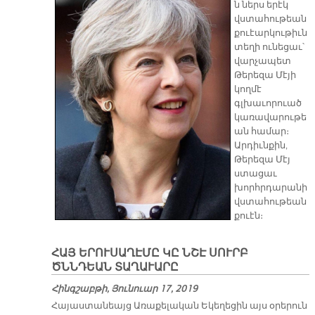
ն ներս երէկ
վստահութեան
քուէարկութիւն
տեղի ունեցաւ՝
վարչապետ
Թերեզա Մէյի
կողմէ
գլխաւորուած
կառավարութե
ան համար։
Արդիւնքին,
Թերեզա Մէյ
ստացաւ
խորհրդարանի
վստահութեան
քուէն։
ՀԱՅ ԵՐՈՒՍԱՂԷՄԸ ԿԸ ՆՇԷ ՍՈՒՐԲ
ԾՆՆԴԵԱՆ ՏԱՂԱՒԱՐԸ
Հինգշաբթի, Յունուար 17, 2019
Հայաստանեայց Առաքելական Եկեղեցին այս օրերուն