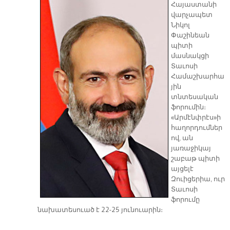
Հայաստանի
վարչապետ
Նիկոլ
Փաշինեան
պիտի
մասնակցի
Տաւոսի
Համաշխարհա
յին
տնտեսական
ֆորումին։
«Արմէնփրէս»ի
հաղորդումներ
ով, ան
յառաջիկայ
շաբաթ պիտի
այցելէ
Զուիցերիա, ուր
Տաւոսի
ֆորումը
նախատեսուած է 22-25 յունուարին։