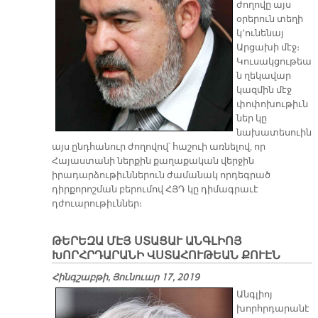
ժողովը այս
օրերուն տեղի
կ՚ունենայ
Արցախի մէջ։
Կուսակցութեա
ն ղեկավար
կազմին մէջ
փոփոխութիւն
ներ կը
նախատեսուին
այս ընդհանուր ժողովով՝ հաշուի առնելով, որ
Հայաստանի ներքին քաղաքական վերջին
իրադարձութիւններուն ժամանակ որդեգրած
դիրքորոշման բերումով ՀՅԴ կը դիմագրաւէ
դժուարութիւններ։
ԹԵՐԵԶԱ ՄԷՅ ՍՏԱՑԱՒ ԱՆԳԼԻՈՅ
ԽՈՐՀՐԴԱՐԱՆԻ ՎՍՏԱՀՈՒԹԵԱՆ ՔՈՒԷՆ
Հինգշաբթի, Յունուար 17, 2019
Անգլիոյ
խորհրդարանէ