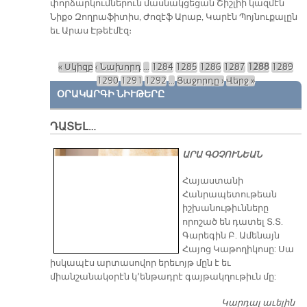
փորձարկումներուն մասնակցեցան Շիշլիի կազմէն
Նիքօ Զողրաֆիտիս, Ժոզէֆ Արաբ, Կարէն Պոյնուքալըն
եւ Արաս Էթեէմէզ։
« Սկիզբ
‹ Նախորդ
…
1284
1285
1286
1287
1288
1289
Էջեր
1290
1291
1292
…
Յաջորդը ›
Վերջ »
ՕՐԱԿԱՐԳԻ ՆԻՒԹԵՐԸ
ԴԱՏԵԼ…
ԱՐԱ ԳՕՉՈՒՆԵԱՆ
​Հայաստանի
Հանրապետութեան
իշխանութիւնները
որոշած են դատել Տ.Տ.
Գարեգին Բ. Ամենայն
Հայոց Կաթողիկոսը: Սա
իսկապէս արտասովոր երեւոյթ մըն է եւ
միանշանակօրէն կ՚ենթադրէ գայթակղութիւն մը:
Կարդալ աւելին
Դ