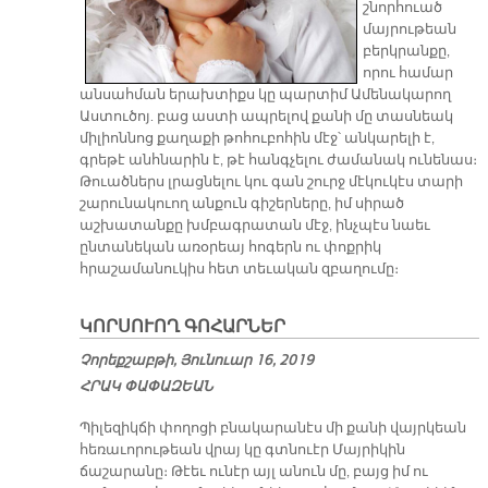
շնորհուած
մայրութեան
բերկրանքը,
որու համար
անսահման երախտիքս կը պարտիմ Ամենակարող
Աստուծոյ. բաց աստի ապրելով քանի մը տասնեակ
միլիոննոց քաղաքի թոհուբոհին մէջ՝ անկարելի է,
գրեթէ անհնարին է, թէ հանգչելու ժամանակ ունենաս։
Թուածներս լրացնելու կու գան շուրջ մէկուկէս տարի
շարունակուող անքուն գիշերները, իմ սիրած
աշխատանքը խմբագրատան մէջ, ինչպէս նաեւ
ընտանեկան առօրեայ հոգերն ու փոքրիկ
հրաշամանուկիս հետ տեւական զբաղումը։
ԿՈՐՍՈՒՈՂ ԳՈՀԱՐՆԵՐ
Չորեքշաբթի, Յունուար 16, 2019
ՀՐԱԿ ՓԱՓԱԶԵԱՆ
Պիլեզիկճի փողոցի բնակարանէս մի քանի վայրկեան
հեռաւորութեան վրայ կը գտնուէր Մայրիկին
ճաշարանը։ Թէեւ ունէր այլ անուն մը, բայց իմ ու