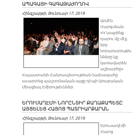
ԱՊԱԳԱՅԻ ԳԱԳԱԹԱԺՈՂՈՎ
Հինգշաբթի, Յունուար 17, 2019
Արմէն
Սարգսեան.
«Կ՚ապրինք
դարու մը մէջ,
երբ
նորարարութիւ
նները կը
կառավարեն
աշխարհը»:
Հայաստանի Հանրապետութեան նախագահը
աւարտեց պաշտօնական այցը դէպի Արաբական
Միացեալ Էմիրութիւններ:
ԵՐՈՒՍԱՂԷՄԻ ՆՈՐԸՆՏԻՐ ՔԱՂԱՔԱՊԵՏԸ
ԱՅՑԵԼԵՑ ՀԱՅՈՑ ՊԱՏՐԻԱՐՔԱՐԱՆ
Հինգշաբթի, Յունուար 17, 2019
Երուսաղէմի
Հայոց