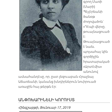
գրող Մառի
(Մարի)
Պէյլէրեանի
ծանօթ
ժողովածոն՝
«Դէպի վեր»ը,
թուայնացուած
է:
Թուայնացուած
է նաեւ
պոլսահայ կին
գործիչին
հրատարակած
«Արտէմիս»
անունով
ամսահանդէսը, որ, ըստ լեզուաբան Հրաչեայ
Աճառեանի, կանանց խնդիրներուն նուիրուած
առաջին հայ թերթն էր:
ԱՆՓՈԽԱՐԻՆԵԼԻ ԿՈՐՈՒՍՏ
Հինգշաբթի, Յունուար 17, 2019