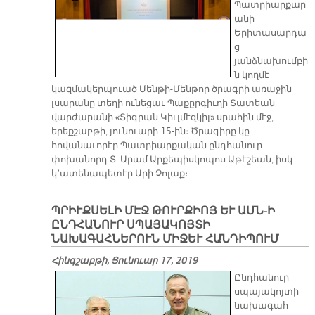
Պատրիարքար
անի
Երիտասարդա
ց
յանձնախումբի
ն կողմէ
կազմակերպուած Մենթի-Մենթոր ծրագրի առաջին
լսարանը տեղի ունեցաւ Պաքըրգիւղի Տատեան
վարժարանի «Տիգրան Կիւլմէզկիլ» սրահին մէջ,
երեքշաբթի, յունուարի 15-ին։ Ծրագիրը կը
հովանաւորէր Պատրիարքական ընդհանուր
փոխանորդ Տ. Արամ Արքեպիսկոպոս Աթէշեան, իսկ
կ՚ատենապետէր Արի Չոլաք։
ՊՐԻՒՔՍԵԼԻ ՄԷՋ ԹՈՒՐՔԻՈՅ ԵՒ ԱՄՆ-Ի
ԸՆԴՀԱՆՈՒՐ ՍՊԱՅԱԿՈՅՏԻ
ՆԱԽԱԳԱՀՆԵՐՈՒՆ ՄԻՋԵՒ ՀԱՆԴԻՊՈՒՄ
Հինգշաբթի, Յունուար 17, 2019
Ընդհանուր
սպայակոյտի
նախագահ