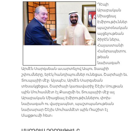
Դէպի
Արաբական
Միացեալ
Էմիրութիւններ
պաշտօնական
այցելութեան
ծիրէն ներս,
Հայաստանի
Հանրապետու
թեան
նախագահ
Արմէն Սարգսեան աւարտելով Ապու Տապիի
շփումները, երէկ հանդիպումներ ունեցաւ Շարժայի եւ
Տուպայիի մէջ։ Այսպէս, Արմէն Սարգսեան
տեսակցեցաւ Շարժայի կառավարիչ Շէյխ Սուլթան
պին Մուհամմէտ էլ Քասըմի եւ Տուպայիի մէջ ալ
Արաբական Միացեալ Էմիրութիւններու փոխ-
նախագահ ու վարչապետ, պաշտպանութեան
նախարար Շէյխ Մուհամմէտ պին Ռաշիտ էլ
Մաքթումի հետ։