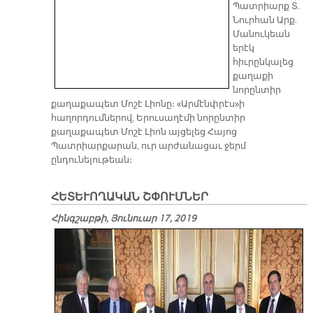
Պատրիարք Տ.
Նուրհան Արք.
Մանուկեան
երէկ
հիւրընկալեց
քաղաքի
նորընտիր
քաղաքապետ Մոշէ Լիոնը։ «Արմէնփրէս»ի
հաղորդումներով, Երուսաղէմի նորընտիր
քաղաքապետ Մոշէ Լիոն այցելեց Հայոց
Պատրիարքարան, ուր արժանացաւ ջերմ
ընդունելութեան։
ՀԵՏԵՒՈՂԱԿԱՆ ՇՓՈՒՄՆԵՐ
Հինգշաբթի, Յունուար 17, 2019