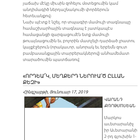
յաճախ մէկը միւսին զոհելու մօտեցումին կամ
անդիմագիծ ներդաշնակումի փորձերուն
հետեւանքով։
Նախ պէտք է նշել, որ տպագիր մամուլի տագնապը
համաշխարհային տագնապ է յատկապէս
համացանցի զարգացումէն ետք մամուլի
թուայնացումին եւ բոլորին մատչելի դարձած լրատու
կայքէջերուն (որակաւոր, անորակ եւ երբեմն զուտ
բամբասանքային տարբերակներով) անհամեմատ
տարածումին պատճառով:
«ՈՐԴԵԱ՜Կ, ՄԵՂՔԵՐԴ ՆԵՐՈՒԱ՛Ծ ԸԼԼԱՆ
ՔԵԶԻ»
Հինգշաբթի, Յունուար 17, 2019
ՎԱՐԱՆԴ
ՔՈՐԹՄՈՍԵԱՆ
Մարկոս
աւետարանիչ
իր Աւետարանի
2-րդ գլուխին 1-