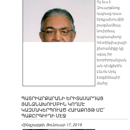
Ոչ եւս է
Զուարթնոց
դպրաց դաս-
երգչախումբի
բազմամեայ
նուիրեալ
դպրապետը:
Կէտիկփաշայի
ընտանիքը կը
սգայ իր
խորհրդանշակ
ան դէմքերէն
Լեւոն Սրկ.
Էօզփենպէի
մահը:
ՊԱՏՐԻԱՐՔԱՐԱՆԻ ԵՐԻՏԱՍԱՐԴԱՑ
ՅԱՆՁՆԱԽՈՒՄԲԻՆ ԿՈՂՄԷ
ԿԱԶՄԱԿԵՐՊՈՒԱԾ ՀԱՒԱՔՈՅԹ ՄԸ՝
ՊԱՔԸՐԳԻՒՂԻ ՄԷՋ
Հինգշաբթի, Յունուար 17, 2019