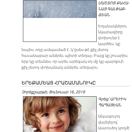
ՄԱՇ­ՏՈՑ ՔԱ­ՀԱ­
ՆԱՅ ԳԱԼ­ՓԱՔ­
ՃԵԱՆ
Եղանակներու
նկարագիրը
փոխուեր է
կարծես. կը
նայիս, օդը ամպամած է, կ՚ըսես թէ քիչ յետոյ
հաւանաբար անձրեւ պիտի տեղայ։ Բայց կը շուարիս,
երբ կը տեսնես, որ արեւ արեգակ օդ մը կը պարզուի
քիչ յետոյ փոխանակ անձրեւ տեղալու։
ԵՐԵՔԱՄԵԱՅ ՀՐԱՇԱՄԱՆՈՒԿԸ
Չորեքշաբթի, Յունուար 16, 2019
Գրեց՝ ԱՐԵՒԻԿ
ՊԱՊԱՅԵԱՆ
Անյագուրդ
վայելելով
Աստուծոյ կողմէ