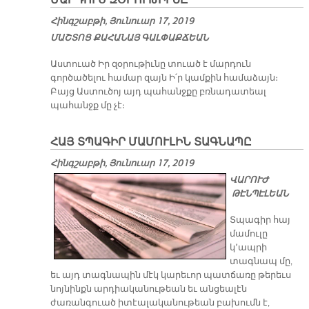
ՄԱՐԴՈՒՍ ԶՕՐՈՒԹԻՒՆԸ
Հինգշաբթի, Յունուար 17, 2019
ՄԱՇ­ՏՈՑ ՔԱ­ՀԱ­ՆԱՅ ԳԱԼ­ՓԱՔ­ՃԵԱՆ
Աստուած Իր զօրութիւնը տուած է մարդուն
գործածելու համար զայն Ի՛ր կամքին համաձայն։
Բայց Աստուծոյ այդ պահանջքը բռնադատեալ
պահանջք մը չէ։
ՀԱՅ ՏՊԱԳԻՐ ՄԱՄՈՒԼԻՆ ՏԱԳՆԱՊԸ
Հինգշաբթի, Յունուար 17, 2019
ՎԱՐՈՒԺ
ԹԷՆՊԷԼԵԱՆ
Տպագիր հայ
մամուլը
կ՚ապրի
տագնապ մը,
եւ այդ տագնապին մէկ կարեւոր պատճառը թերեւս
նոյնինքն արդիականութեան եւ անցեալէն
ժառանգուած իտէալականութեան բախումն է,