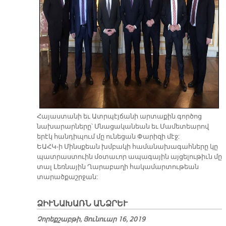
Հայաստանի եւ Ատրպէյճանի արտաքին գործոց
նախարարները՝ Մնացականեան եւ Մամետեարով
երէկ հանդիպում մը ունեցան Փարիզի մէջ:
ԵԱՀԿ-ի Մինսքեան խմբակի համանախագահները կը
պատրաստուին մօտաւոր ապագային այցելութիւն մը
տալ Լեռնային Ղարաբաղի հակամարտութեան
տարածքաշրջան:
ՁԻՒՆԱԽԱՌՆ ԱՆՁՐԵՒ
Չորեքշաբթի, Յունուար 16, 2019