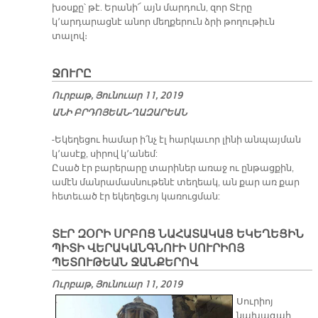
խօսքը՝ թէ. Երանի՜ այն մարդուն, զոր Տէրը
կ՚արդարացնէ անոր մեղքերուն ձրի թողութիւն
տալով։
ՋՈՒՐԸ
Ուրբաթ, Յունուար 11, 2019
Ա­ՆԻ ԲՐԴՈ­ՅԵԱՆ-ՂԱԶ­ԱՐԵԱՆ
-Եկեղեցու համար ի՛նչ էլ հարկաւոր լինի անպայման
կ՚ասէք, սիրով կ՚անեմ:
Ըսած էր բարերարը տարիներ առաջ ու ընթացքին,
ամէն մանրամասնութենէ տեղեակ, ան քար առ քար
հետեւած էր եկեղեցւոյ կառուցման:
ՏԷՐ ԶՕՐԻ ՍՐԲՈՑ ՆԱՀԱՏԱԿԱՑ ԵԿԵՂԵՑԻՆ
ՊԻՏԻ ՎԵՐԱԿԱՆԳՆՈՒԻ ՍՈՒՐԻՈՅ
ՊԵՏՈՒԹԵԱՆ ՋԱՆՔԵՐՈՎ
Ուրբաթ, Յունուար 11, 2019
Սուրիոյ
նախագահ