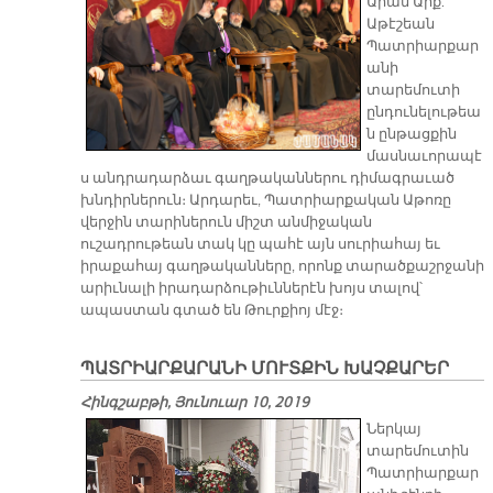
Արամ Արք.
Աթէշեան
Պատրիարքար
անի
տարեմուտի
ընդունելութեա
ն ընթացքին
մասնաւորապէ
ս անդրադարձաւ գաղթականներու դիմագրաւած
խնդիրներուն։ Արդարեւ, Պատրիարքական Աթոռը
վերջին տարիներուն միշտ անմիջական
ուշադրութեան տակ կը պահէ այն սուրիահայ եւ
իրաքահայ գաղթականները, որոնք տարածքաշրջանի
արիւնալի իրադարձութիւններէն խոյս տալով՝
ապաստան գտած են Թուրքիոյ մէջ։
ՊԱՏՐԻԱՐՔԱՐԱՆԻ ՄՈՒՏՔԻՆ ԽԱՉՔԱՐԵՐ
Հինգշաբթի, Յունուար 10, 2019
Ներկայ
տարեմուտին
Պատրիարքար