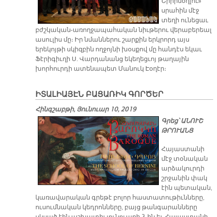
Շիրինօղլու»
սրահին մէջ
տեղի ունեցաւ
բժշկական-առողջապահական նիւթերու վերաբերեալ
ասուլիս մը։ Իր նմաններու շարքին երկրորդ այս
երեկոյթի սկիզբին ողջոյնի խօսքով մը հանդէս եկաւ
Ֆէրիգիւղի Ս. Վարդանանց եկեղեցւոյ թաղային
խորհուրդի ատենապետ Մանուկ Էօղէր։
ԻՏԱԼԻԱՅԷՆ ԲԱՑԱՌԻԿ ԳՈՐԾԵՐ
Հինգշաբթի, Յունուար 10, 2019
Գրեց՝ ԱՆՈՒՇ
ԹՐՈՒԱՆՑ
Հայաստանի
մէջ տօնական
արձակուրդի
շրջանին փակ
էին պետական,
կառավարական գրեթէ բոլոր հաստատութիւնները,
ուսումնական կեդրոնները, բայց թանգարանները