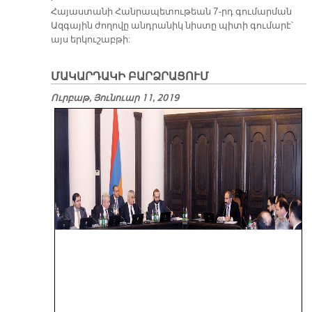
Հայաստանի Հանրապետութեան 7-րդ գումարման
Ազգային ժողովը անդրանիկ նիստը պիտի գումարէ՝
այս երկուշաբթի:
ՄԱԿԱՐԴԱԿԻ ԲԱՐՁՐԱՑՈՒՄ
Ուրբաթ, Յունուար 11, 2019