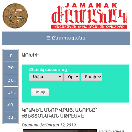
Ուրբաթ
7,
Օգոստոս
2026
☰ Ընտրացանկ
ԱՐԽԻՒ
ԼՐԱՀՈՍ
ԹՐՔԱՀԱՅ ԿԵԱՆՔ
Ընտրել ամսաթիւը
Ամիս
Օր
Տարի
ԸՆԿԵՐԱՄՇԱԿՈՒԹԱՅԻՆ
ԵԿԵՂԵՑԱԿԱՆ
ՀՈԳԵՄՏԱՒՈՐ
ԿՐԱԿԵ՛Լ ԱՆՈՐ ՎՐԱՅ. ԱՆՈՒՆԸ՝
«ՅԵՏՏՕՆԱԿԱՆ ՍԹՐԷՍ» Է
ՀԱՐԹԱԿ
Շաբաթ, Յունուար 12, 2019