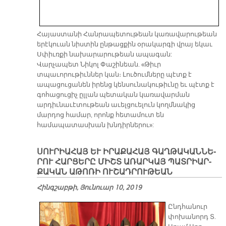
Հայաստանի Հանրապետութեան կառավարութեան
երէկուան նիստին ընթացքին օրակարգի վրայ եկաւ
Սփիւռքի նախարարութեան ապագան:
Վարչապետ Նիկոլ Փաշինեան. «Թիւր
տպաւորութիւններ կան։ Լուծումները պէտք է
ապացուցանեն իրենց կենսունակութիւնը եւ պէտք է
գոհացուցիչ ըլլան պետական կառավարման
արդիւնաւէտութեան աւելցուելուն կողմնակից
մարդոց համար, որոնք հետամուտ են
համապատասխան խնդիրներու»:
ՍՈՒ­ՐԻԱ­ՀԱՅ ԵՒ Ի­ՐԱ­ՔԱ­ՀԱՅ ԳԱՂ­ԹԱ­ԿԱՆ­ՆԵ­
ՐՈՒ ՀԱՐ­ՑԵ­ՐԸ ՄԻՇՏ Ա­ՌԱՐ­ԿԱՅ ՊԱՏ­ՐԻԱՐ­
ՔԱ­ԿԱՆ Ա­ԹՈ­ՌԻ ՈՒ­ՇԱԴ­ՐՈՒ­ԹԵԱՆ
Հինգշաբթի, Յունուար 10, 2019
Ընդհանուր
փոխանորդ Տ.