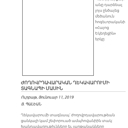
անը դարձեալ
լոյս ընծայեց
մեծանուն
հոգեւորականի
«Հայոց
Եկեղեցին»
երկը:
ԺՈՂՈՎՐԴԱՎԱՐԱԿԱՆ ՂԵԿԱՎԱՐՈՒՄԻ
ՏԱԳՆԱՊԻ ՄԱՍԻՆ
Ուրբաթ, Յունուար 11, 2019
Յ. ՊԱԼԵԱՆ
Ղեկավարումի տագնապ՝ ժողովրդավարութեան
ցանկալի կամ շեփորուած ամպհովանիին տակ:
Խանդավառութիւնները եւ յաղթանակները