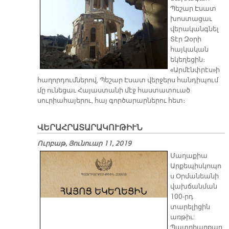
Պեշար Էսատ
խոստացաւ
վերականգնել
Տէր Զօրի
հայկական
եկեղեցին։
«Արմէնփրէս»ի
հաղորդումներով, Պեշար Էսատ վերջերս հանդիպում
մը ունեցաւ Հայաստանի մէջ հաստատուած
սուրիահայերու, հայ գործարարներու հետ։
ՎԵՐԱՀՐԱՏԱՐԱԿՈՒԹԻՒՆ
Ուրբաթ, Յունուար 11, 2019
Մաղաքիա
Արքեպիսկոպո
ս Օրմանեանի
վախճանման
100-րդ
տարելիցին
առթիւ:
Պատրիարքար