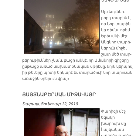
ՍԱԳՕ ԱՐԵԱՆ
Այս եօթ­ներ­
րորդ տա­րին է,
որ Նոր տա­րին
կը դի­մա­ւո­րեմ
Ե­րե­ւա­նի մէջ։
Անց­նող տա­րի­
նե­րուն մի­ջեւ
շատ մեծ տար­
բե­րու­թիւն­ներ չկան, բա­ցի ան­կէ, որ Ա­մա­նո­րի գի­շե­րը
ըն­թացք ա­ռած նա­խա­տօ­նա­կան սթրէ­սը, նոյն կեր­պով
իր թե­ւե­րը պի­տի եր­կա­րէ եւ տա­րա­ծուի նոր տա­րուան
ա­ռա­ջին օ­րե­րուն վրայ։
ՅԱՅՏՆԱԲԵՐՄԱՆ ՄԻՋԱՎԱՅՐ
Շաբաթ, Յունուար 12, 2019
Փարիզի մէջ
եզակի
խարիսխ մը՝
հայկական
ստեղծագործա