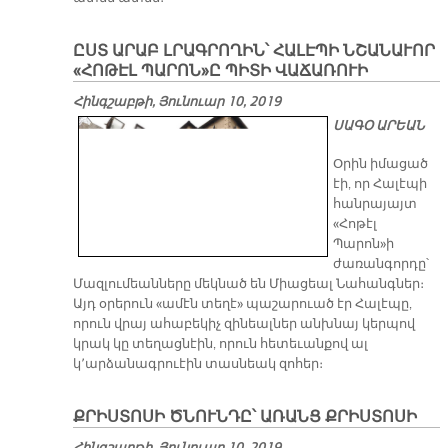
ԸՍՏ ԱՐԱԲ ԼՐԱԳՐՈՂԻՆ՝ ՀԱԼԷՊԻ ՆՇԱՆԱՒՈՐ
«ՀՈԹԷԼ ՊԱՐՈՆ»Ը ՊԻՏԻ ՎԱՃԱՌՈՒԻ
Հինգշաբթի, Յունուար 10, 2019
ՍԱԳՕ ԱՐԵԱՆ
Օրին իմացած
էի, որ Հալէպի
հանրայայտ
«Հոթէլ
Պարոն»ի
ժառանգորդը՝
Մազլումեանները մեկնած են Միացեալ Նահանգներ։
Այդ օրերուն «ամէն տեղէ» պաշարուած էր Հալէպը,
որուն վրայ ահաբեկիչ զինեալներ անխնայ կերպով
կրակ կը տեղացնէին, որուն հետեւանքով ալ
կ՚արձանագրուէին տասնեակ զոհեր։
ՔՐԻՍՏՈՍԻ ԾՆՈՒՆԴԸ՝ ԱՌԱՆՑ ՔՐԻՍՏՈՍԻ