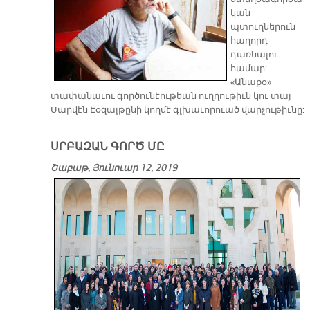
կան
պտուղներուն
հաղորդ
դառնալու
համար:
«Անաքօ»
տափանաւու գործունէութեան ուղղութիւն կու տայ
Սարվէն Էօզալթընի կողմէ գլխաւորուած վարչութիւնը:
ՍՐԲԱԶԱՆ ԳՈՐԾ ՄԸ
Շաբաթ, Յունուար 12, 2019