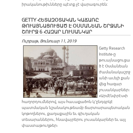
իրականութիւնները պէտք չէ վարագուրեն:
GETTY ՀԵՏԱԶՕՏԱԿԱՆ ԿԱՃԱՌԸ
ԹՈՒԱՅՆԱՑՈՒՑԱԾ Է ՕՍՄԱՆԵԱՆ ՇՐՋԱՆԻ
ՇՈՒՐՋ 6 ՀԱԶԱՐ ԼՈՒՍԱՆԿԱՐ
Ուրբաթ, Յունուար 11, 2019
Getty Research
Institute-ը
թուայնացուցա
ծ է Օսմանեան
ժամանակաշրջ
անի աւելի քան
վեց հազար
լուսանկարներ։
«Արմէնփրէս»ի
հաղորդումներով, այս հաւաքածոն կ՚ընդգրկէ
պատմական նշանակութեամբ ճարտարապետական
կոթողներու, քաղաքային եւ գիւղական
տեսարաններու, հնավայրերու լուսանկարներ եւ այլ
փաստաթուղթեր։