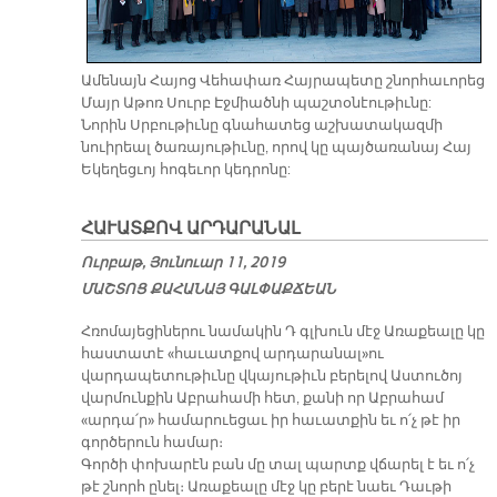
Ամենայն Հայոց Վեհափառ Հայրապետը շնորհաւորեց
Մայր Աթոռ Սուրբ Էջմիածնի պաշտօնէութիւնը:
Նորին Սրբութիւնը գնահատեց աշխատակազմի
նուիրեալ ծառայութիւնը, որով կը պայծառանայ Հայ
Եկեղեցւոյ հոգեւոր կեդրոնը:
ՀԱՒԱՏՔՈՎ ԱՐԴԱՐԱՆԱԼ
Ուրբաթ, Յունուար 11, 2019
ՄԱՇ­ՏՈՑ ՔԱ­ՀԱ­ՆԱՅ ԳԱԼ­ՓԱՔ­ՃԵԱՆ
Հռոմայեցիներու նամակին Դ գլխուն մէջ Առաքեալը կը
հաստատէ «հաւատքով արդարանալ»ու
վարդապետութիւնը վկայութիւն բերելով Աստուծոյ
վարմունքին Աբրահամի հետ, քանի որ Աբրահամ
«արդա՛ր» համարուեցաւ իր հաւատքին եւ ո՛չ թէ իր
գործերուն համար։
Գործի փոխարէն բան մը տալ պարտք վճարել է եւ ո՛չ
թէ շնորհ ընել։ Առաքեալը մէջ կը բերէ նաեւ Դաւթի