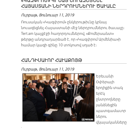
«ԿԱԶՓՐՈՄ» ԿՐՆԱՅ ՆՈՒԱԶԵՑՆԵԼ
ՀԱՅԱՍՏԱՆԻ ՆԵՐԴՐՈՒՄՆԵՐՈՒ ԾԱՒԱԼԸ
Ուրբաթ, Յունուար 11, 2019
Ռուսական «Կազփրոմ» ընկերութիւնը կրնայ
նուազեցնել Հայաստանի մէջ ներդրումներու ծաւալը։
Tert.am կայքէջի հաղորդումներով, «Քոմերսանտ»
թերթը անդրադարձած է, որ «Կազփրոմ Արմենիա»ի
համար կազի գինը 10 տոկոսով սղած է։
ՀԱՆԴԻՍԱՒՈՐ ՀԱՒԱՔՈՅԹ
Ուրբաթ, Յունուար 11, 2019
Երեւանի
Օփերայի
երդիքին տակ
երէկ
ընտրողները
յանձնեցին
պատգամաւոր
ներու
վկայականները
: