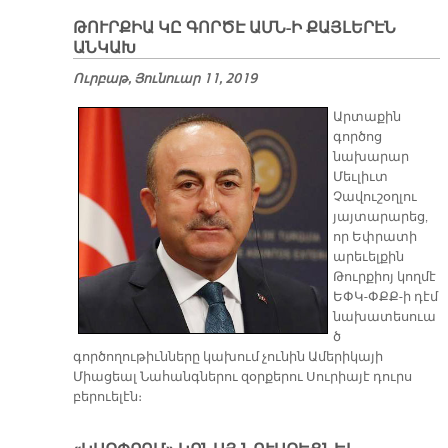
ԹՈՒՐՔԻԱ ԿԸ ԳՈՐԾԷ ԱՄՆ-Ի ՔԱՅԼԵՐԷՆ
ԱՆԿԱԽ
Ուրբաթ, Յունուար 11, 2019
Արտաքին
գործոց
նախարար
Մեւլիւտ
Չավուշօղլու
յայտարարեց,
որ Եփրատի
արեւելքին
Թուրքիոյ կողմէ
ԵՓԿ-ՓՔՔ-ի դէմ
նախատեսուա
ծ
գործողութիւնները կախում չունին Ամերիկայի
Միացեալ Նահանգներու զօրքերու Սուրիայէ դուրս
բերուելէն։