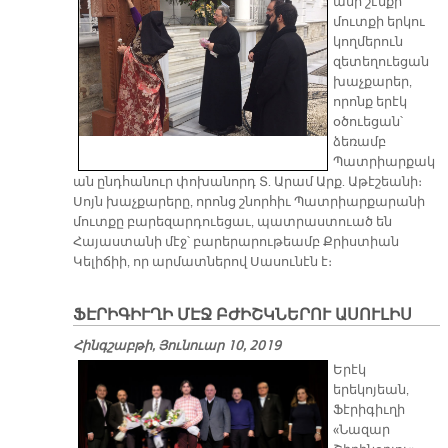
անի շէնքի
մուտքի երկու
կողմերուն
զետեղուեցան
խաչքարեր,
որոնք երէկ
օծուեցան՝
ձեռամբ
Պատրիարքակ
ան ընդհանուր փոխանորդ Տ. Արամ Արք. Աթէշեանի։
Սոյն խաչքարերը, որոնց շնորհիւ Պատրիարքարանի
մուտքը բարեզարդուեցաւ, պատրաստուած են
Հայաստանի մէջ՝ բարերարութեամբ Քրիստիան
Կելիճիի, որ արմատներով Սասունէն է։
ՖԷՐԻԳԻՒՂԻ ՄԷՋ ԲԺԻՇԿՆԵՐՈՒ ԱՍՈՒԼԻՍ
Հինգշաբթի, Յունուար 10, 2019
Երէկ
երեկոյեան,
Ֆէրիգիւղի
«Նազար