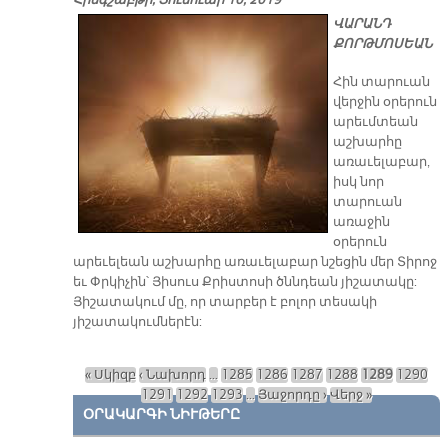
Հինգշաբթի, Յունուար 10, 2019
ՎԱՐԱՆԴ
ՔՈՐԹՄՈՍԵԱՆ
Հին տարուան
վերջին օրերուն
արեւմտեան
աշխարհը
առաւելաբար,
իսկ նոր
տարուան
առաջին
օրերուն
արեւելեան աշխարհը առաւելաբար նշեցին մեր Տիրոջ
եւ Փրկիչին՝ Յիսուս Քրիստոսի ծննդեան յիշատակը:
Յիշատակում մը, որ տարբեր է բոլոր տեսակի
յիշատակումներէն:
« Սկիզբ
‹ Նախորդ
…
1285
1286
1287
1288
1289
1290
Էջեր
1291
1292
1293
…
Յաջորդը ›
Վերջ »
ՕՐԱԿԱՐԳԻ ՆԻՒԹԵՐԸ