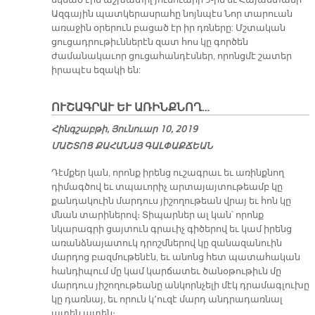
սկսած էին աշխատիլ յունուարի 3-ին եւ Հայաստանի
Ազգային պատկերասրահը նոյնպէս Նոր տարուան
առաջին օրերուն բացած էր իր դռները: Մշտական
ցուցադրութիւններէն զատ հոս կը գործեն
ժամանակաւոր ցուցահանդէսներ, որոնցմէ շատեր
իրապէս եզակի են:
ՈՒՇԱԳՐԱՒ ԵՒ ԱՌԻՆՔՆՈՂ…
Հինգշաբթի, Յունուար 10, 2019
ՄԱՇ­ՏՈՑ ՔԱ­ՀԱ­ՆԱՅ ԳԱԼ­ՓԱՔ­ՃԵԱՆ
Դէմքեր կան, որոնք իրենց ուշագրաւ եւ առինքնող
դիմագծով եւ տպաւորիչ արտայայտութեամբ կը
քանդակուին մարդուս յիշողութեան վրայ եւ հոն կը
մնան տարիներով։ Տիպարներ ալ կան՝ որոնք
նկարագրի ցայտուն գրաւիչ գիծերով եւ կամ իրենց
առանձնայատուկ դրոշմներով կը զանազանուին
մարդոց բազմութենէն, եւ անոնց հետ պատահական
հանդիպում մը կամ կարճատեւ ծանօթութիւն մը
մարդուս յիշողութեանը անկորնչելի մէկ դրամագլուխը
կը դառնայ, եւ որուն կ՚ուզէ մարդ անդրադառնալ
ատեն ատեն։