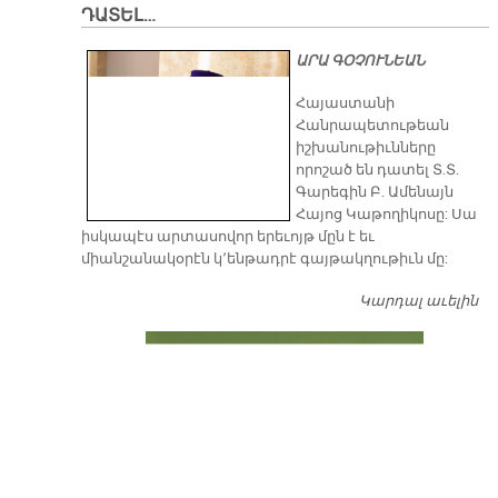
ԴԱՏԵԼ…
ԱՐԱ ԳՕՉՈՒՆԵԱՆ
​Հայաստանի
Հանրապետութեան
իշխանութիւնները
որոշած են դատել Տ.Տ.
Գարեգին Բ. Ամենայն
Հայոց Կաթողիկոսը: Սա
իսկապէս արտասովոր երեւոյթ մըն է եւ
միանշանակօրէն կ՚ենթադրէ գայթակղութիւն մը:
Կարդալ աւելին
Դ