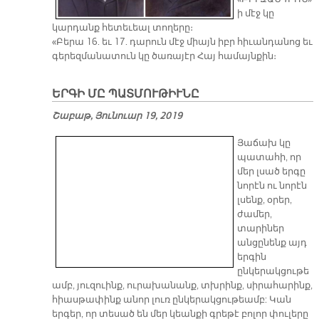
ի մէջ կը
կարդանք հետեւեալ տողերը։
«Բերա 16. եւ 17. դարուն մէջ միայն իբր հիւանդանոց եւ
գերեզմանատուն կը ծառայէր Հայ համայնքին։
ԵՐԳԻ ՄԸ ՊԱՏՄՈՒԹԻՒՆԸ
Շաբաթ, Յունուար 19, 2019
Յաճախ կը
պատահի, որ
մեր լսած երգը
նորէն ու նորէն
լսենք, օրեր,
ժամեր,
տարիներ
անցընենք այդ
երգին
ընկերակցութե
ամբ, յուզուինք, ուրախանանք, տխրինք, սիրահարինք,
հիասթափինք անոր լուռ ընկերակցութեամբ: Կան
երգեր, որ տեսած են մեր կեանքի գրեթէ բոլոր փուլերը