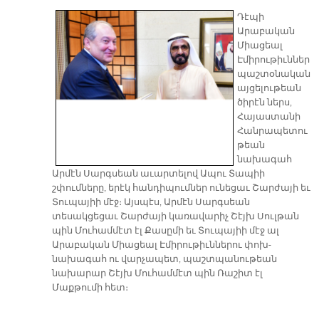
Դէպի
Արաբական
Միացեալ
Էմիրութիւններ
պաշտօնական
այցելութեան
ծիրէն ներս,
Հայաստանի
Հանրապետու
թեան
նախագահ
Արմէն Սարգսեան աւարտելով Ապու Տապիի
շփումները, երէկ հանդիպումներ ունեցաւ Շարժայի եւ
Տուպայիի մէջ։ Այսպէս, Արմէն Սարգսեան
տեսակցեցաւ Շարժայի կառավարիչ Շէյխ Սուլթան
պին Մուհամմէտ էլ Քասըմի եւ Տուպայիի մէջ ալ
Արաբական Միացեալ Էմիրութիւններու փոխ-
նախագահ ու վարչապետ, պաշտպանութեան
նախարար Շէյխ Մուհամմէտ պին Ռաշիտ էլ
Մաքթումի հետ։