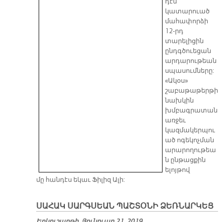
դէմ
կատարուած
մահափորձի
12-րդ
տարելիցին
ընդգծուեցան
արդարութեան
սպասումները:
«Ակօս»
շաբաթաթերթի
նախկին
խմբագրատան
առջեւ
կազմակերպու
ած ոգեկոչման
արարողութեա
ն ընթացքին
ելոյթով
մը հանդէս եկաւ Ֆիլիզ Ալի:
ՍԱՀԱԿ ՍԱՐԳՍԵԱՆ ՊԱՇՏՕՆԻ ՁԵՌՆԱՐԿԵՑ
Երկուշաբթի, Յունուար 21, 2019