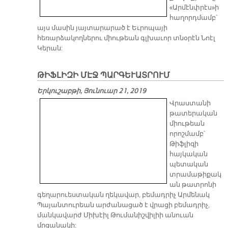
«Արմէնփրէս»ի
հաղորդմամբ՝
այս մասին յայտարարած է Եւրոպայի
հեռարձակողներու միութեան գլխաւոր տնօրէն Նոէլ
Կերան:
ԹԻՖԼԻԶԻ ՄԷՋ ՊԱՐԳԵՒԱՏՐՈՒՄ
Երկուշաբթի, Յունուար 21, 2019
Վրաստանի
թատերական
միութեան
որոշմամբ՝
Թիֆլիզի
հայկական
պետական
տրամաթիքակ
ան թատրոնի
գեղարուեստական ղեկավար, բեմադրիչ Արմենակ
Պայանտուրեան արժանացած է վրացի բեմադրիչ,
մանկավարժ Միխէիլ Թումանիշվիլիի անուան
մրցանակի: