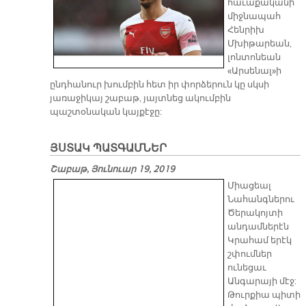
հաւաքականի
միջնապահ
Հենրիխ
Մխիթարեան,
լոնտոնեան
«Արսենալ»ի
ընդհանուր խումբին հետ իր փորձերուն կը սկսի
յառաջիկայ շաբաթ, յայտնեց ակումբին
պաշտօնական կայքէջը:
ՅՍՏԱԿ ՊԱՏԳԱՄՆԵՐ
Շաբաթ, Յունուար 19, 2019
Միացեալ
Նահանգներու
Ծերակոյտի
անդամներէն
Կրահամ երէկ
շփումներ
ունեցաւ
Անգարայի մէջ:
Թուրքիա պիտի