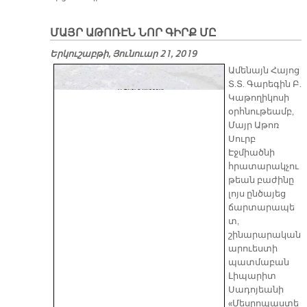
ՄԱՅՐ ԱԹՈՌԷՆ ՆՈՐ ԳԻՐՔ ՄԸ
Երկուշաբթի, Յունուար 21, 2019
Ամենայն Հայոց
Տ.Տ. Գարեգին Բ.
Կաթողիկոսի
օրհնութեամբ,
Մայր Աթոռ
Սուրբ
Էջմիածնի
հրատարակչու
թեան բաժինը
լոյս ընծայեց
ճարտարապե
տ,
շինարարական
արուեստի
պատմաբան
Լիպարիտ
Սադոյեանի
«Մեսրոպաստե