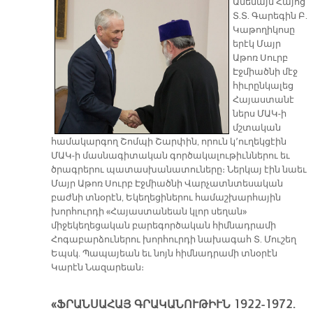
​Ամենայն Հայոց
Տ.Տ. Գարեգին Բ.
Կաթողիկոսը
երէկ Մայր
Աթոռ Սուրբ
Էջմիածնի մէջ
հիւրընկալեց
Հայաստանէ
ներս ՄԱԿ-ի
մշտական
համակարգող Շոմպի Շարփին, որուն կ՚ուղեկցէին
ՄԱԿ-ի մասնագիտական գործակալութիւններու եւ
ծրագրերու պատասխանատուները։ Ներկայ էին նաեւ
Մայր Աթոռ Սուրբ Էջմիածնի Վարչատնտեսական
բաժնի տնօրէն, Եկեղեցիներու համաշխարհային
խորհուրդի «Հայաստանեան կլոր սեղան»
միջեկեղեցական բարեգործական հիմնադրամի
Հոգաբարձուներու խորհուրդի նախագահ Տ. Մուշեղ
Եպսկ. Պապայեան եւ նոյն հիմնադրամի տնօրէն
Կարէն Նազարեան։
«ՖՐԱՆՍԱՀԱՅ ԳՐԱԿԱՆՈՒԹԻՒՆ 1922-1972.