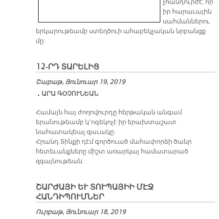
չհանդուրժէ, որ
իր հարաւային
սահմաններու
երկարութեամբ ստեղծուի ահաբեկչական նրբանցք
մը:
12-ՐԴ ՏԱՐԵԼԻՑ
Շաբաթ, Յունուար 19, 2019
ԱՐԱ ԳՕՉՈՒՆԵԱՆ
Համայն հայ ժողովուրդը հերթական անգամ
երանութեամբ կ՚ոգեկոչէ իր երախտաշատ
նահատակեալ զաւակը:
Հրանդ Տինքի դէմ գործուած մահափորձի ծանր
հետեւանքները միշտ առարկայ համատարած
զգայնութեան:
ՇԱՐԺԱՅԻ ԵՒ ՏՈՒՊԱՅԻԻ ՄԷՋ
ՀԱՆԴԻՊՈՒՄՆԵՐ
Ուրբաթ, Յունուար 18, 2019