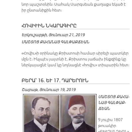
նոր պաշտօնին։ Սահակ Սարգսեան քաղաքս եկած է
իր ընտանիքին հետ։
ՀՈՎԻՒԻՆ ՆԿԱՐԱԳԻՐԸ
Երկուշաբթի, Յունուար 21, 2019
ՄԱՇ­ՏՈՑ ՔԱ­ՀԱ­ՆԱՅ ԳԱԼ­ՓԱՔ­ՃԵԱՆ
«Հովիւ»ի օրինակը Քրիստոսի համար սիրելի պատկեր
մըն է։ Ինչպէս յայտնի է, Քրիստոս յաճախ ինքզինք կը
ներկայացնէ կամ կը նոյնացնէ «հովիւ» տիպարին հետ։
ԲԵՐԱ՝ 16. ԵՒ 17. ԴԱՐԵՐՈՒՆ
Շաբաթ, Յունուար 19, 2019
ՄԱՇ­ՏՈՑ ՔԱ­ՀԱ­
ՆԱՅ ԳԱԼ­ՓԱՔ­
ՃԵԱՆ
9 յուլիս 1807
թուակիր
«ԲԻՒԶԱՆԴԻՈՆ»