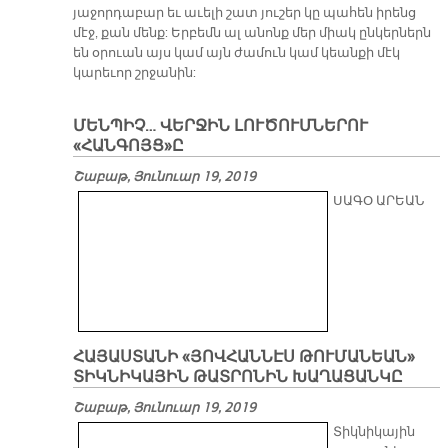
յաջորդաբար եւ աւելի շատ յուշեր կը պահեն իրենց
մէջ, քան մենք: Երբեմն ալ անոնք մեր միակ ընկերներն
են օրուան այս կամ այն ժամուն կամ կեանքի մէկ
կարեւոր շրջանին:
ՄԵՆՊԻՉ… ՎԵՐՋԻՆ ԼՈՒԾՈՒՄՆԵՐՈՒ
«ՀԱՆԳՈՅՑ»Ը
Շաբաթ, Յունուար 19, 2019
ՍԱԳՕ ԱՐԵԱՆ
ՀԱՅԱՍՏԱՆԻ «ՅՈՎՀԱՆՆԷՍ ԹՈՒՄԱՆԵԱՆ»
ՏԻԿՆԻԿԱՅԻՆ ԹԱՏՐՈՆԻՆ ԽԱՂԱՑԱՆԿԸ
Շաբաթ, Յունուար 19, 2019
Տիկնիկային