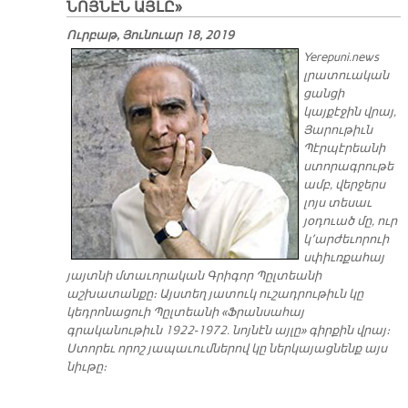
ՆՈՅՆԷՆ ԱՅԼԸ»
Ուրբաթ, Յունուար 18, 2019
Yerepuni.news
լրատուական
ցանցի
կայքէջին վրայ,
Յարութիւն
Պէրպէրեանի
ստորագրութե
ամբ, վերջերս
լոյս տեսաւ
յօդուած մը, ուր
կ՚արժեւորուի
սփիւռքահայ
յայտնի մտաւորական Գրիգոր Պըլտեանի
աշխատանքը։ Այստեղ յատուկ ուշադրութիւն կը
կեդրոնացուի Պըլտեանի «Ֆրանսահայ
գրականութիւն 1922-1972. նոյնէն այլը» գիրքին վրայ։
Ստորեւ որոշ յապաւումներով կը ներկայացնենք այս
նիւթը։