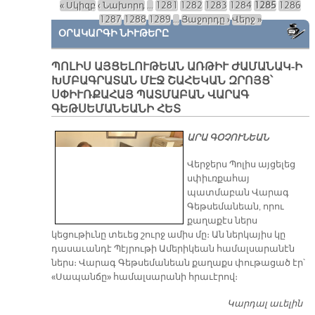
« Սկիզբ
‹ Նախորդ
…
1281
1282
1283
1284
1285
1286
Էջեր
1287
1288
1289
…
Յաջորդը ›
Վերջ »
ՕՐԱԿԱՐԳԻ ՆԻՒԹԵՐԸ
ՊՈԼԻՍ ԱՅՑԵԼՈՒԹԵԱՆ ԱՌԹԻՒ ԺԱՄԱՆԱԿ-Ի
ԽՄԲԱԳՐԱՏԱՆ ՄԷՋ ՇԱՀԵԿԱՆ ԶՐՈՅՑ՝
ՍՓԻՒՌՔԱՀԱՅ ՊԱՏՄԱԲԱՆ ՎԱՐԱԳ
ԳԵԹՍԵՄԱՆԵԱՆԻ ՀԵՏ
ԱՐԱ ԳՕՉՈՒՆԵԱՆ
Վերջերս Պոլիս այցելեց
սփիւռքահայ
պատմաբան Վարագ
Գեթսեմանեան, որու
քաղաքէս ներս
կեցութիւնը տեւեց շուրջ ամիս մը։ Ան ներկայիս կը
դասաւանդէ Պէյրութի Ամերիկեան համալսարանէն
ներս։ Վարագ Գեթսեմանեան քաղաքս փութացած էր՝
«Սապանճը» համալսարանի հրաւէրով։
Կարդալ աւելին
Պո