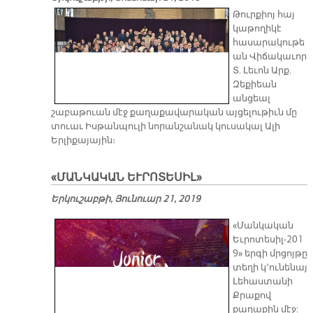
Թուրքիոյ հայ
կաթողիկէ
հասարակութե
ան Վիճակաւոր
Տ. Լեւոն Արք.
Զեքիեան
անցեալ
շաբաթուան մէջ քաղաքավարական այցելութիւն մը
տուաւ Իսթանպուլի նորանշանակ կուսակալ Ալի
Երլիքայային։
«ՄԱՆԿԱԿԱՆ ԵՒՐՈՏԵՍԻԼ»
Երկուշաբթի, Յունուար 21, 2019
«Մանկական
Եւրոտեսիլ-201
9» երգի մրցոյթը
տեղի կ՚ունենայ
Լեհաստանի
Քրաքով
քաղաքին մէջ: