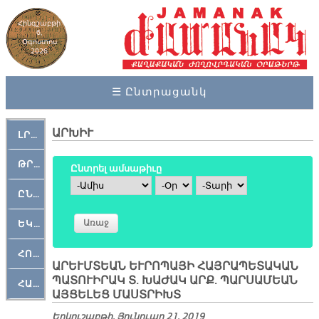
Հինգշաբթի
6,
Օգոստոս
2026
☰ Ընտրացանկ
ԱՐԽԻՒ
ԼՐԱՀՈՍ
ԹՐՔԱՀԱՅ ԿԵԱՆՔ
Ընտրել ամսաթիւը
Ամիս
Օր
Տարի
ԸՆԿԵՐԱՄՇԱԿՈՒԹԱՅԻՆ
ԵԿԵՂԵՑԱԿԱՆ
ՀՈԳԵՄՏԱՒՈՐ
ԱՐԵՒՄՏԵԱՆ ԵՒՐՈՊԱՅԻ ՀԱՅՐԱՊԵՏԱԿԱՆ
ՊԱՏՈՒԻՐԱԿ Տ. ԽԱԺԱԿ ԱՐՔ. ՊԱՐՍԱՄԵԱՆ
ՀԱՐԹԱԿ
ԱՅՑԵԼԵՑ ՄԱՍՏՐԻԽՏ
Երկուշաբթի, Յունուար 21, 2019