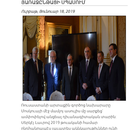
ՅԱՌԱՋԸՆԹԱՑԻ ՍՊԱՍՈՒՄ
Ուրբաթ, Յունուար 18, 2019
Ռուսաստանի արտաքին գործոց նախարարը
Մոսկուայի մէջ մամլոյ ասուլիս մը սարքեց՝
ամփոփելով անցեալ դիւանագիտական տարին:
Սերկէյ Լաւրով 2019 թուականի համար
ընդհանրապէս լաւատես ակնկալութիւններ ունի