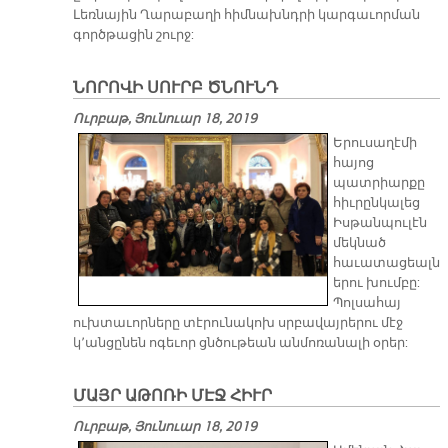
Լեռնային Ղարաբաղի հիմնախնդրի կարգաւորման
գործթացին շուրջ:
ՆՈՐՈՎԻ ՍՈՒՐԲ ԾՆՈՒՆԴ
Ուրբաթ, Յունուար 18, 2019
Երուսաղէմի
հայոց
պատրիարքը
հիւրընկալեց
Իսթանպուլէն
մեկնած
հաւատացեալն
երու խումբը:
Պոլսահայ
ուխտաւորները տէրունակոխ սրբավայրերու մէջ
կ՚անցընեն ոգեւոր ցնծութեան անմոռանալի օրեր:
ՄԱՅՐ ԱԹՈՌԻ ՄԷՋ ՀԻՒՐ
Ուրբաթ, Յունուար 18, 2019