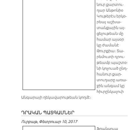
նուր քար­տու­
ղար Ան­թո­նիօ
Կու­թե­րէս եր­կօ­
րեայ աշ­խա­
տան­քա­յին այ­
ցե­լու­թեան մը
հա­մար այ­սօր
կը ժա­մա­նէ
Թուր­քիա։ Տա­
րե­մու­տի դրու­
թեամբ պաշ­տօ­
նի կո­չուած ընդ­
հա­նուր քար­
տու­ղա­րը ա­ռա­
ջին ան­գամ կը
հիւ­րըն­կա­լուի
Ան­գա­րա­յի ղե­կա­վա­րու­թեան կող­մէ։
ԴՐԱԿԱՆ ՊԱՏԳԱՄՆԵՐ
Ուրբաթ, Փետրուար 10, 2017
Ֆրանսուա