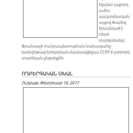
Օլանտ յաջորդ
ամիս
պաշտօնական
այցով Փարիզ
հրաւիրած է
Սերժ
Սարգսեանը:
Ֆրանսայի Հանրապետութեան նախագահը
նախընթաց երեկոյեան մասնակցեցաւ CCAF-ի չորրորդ
տարեկան ընթրիքին:
ՈՂԲԵՐԳԱԿԱՆ ՍԽԱԼ
Ուրբաթ, Փետրուար 10, 2017