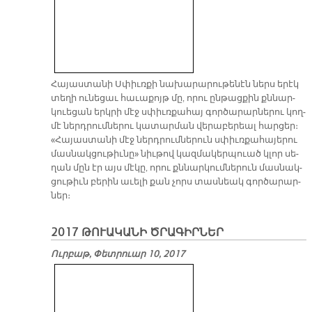
Հա­յաս­տա­նի Սփիւռ­քի նա­խա­րա­րու­թե­նէն ներս ե­րէկ
տե­ղի ու­նե­ցաւ հա­ւա­քոյթ մը, ո­րու ըն­թաց­քին քննար­
կուե­ցան երկ­րի մէջ սփիւռ­քա­հայ գոր­ծա­րար­նե­րու կող­
մէ ներդ­րում­նե­րու կա­տար­ման վե­րա­բե­րեալ հար­ցեր։
«Հա­յաս­տա­նի մէջ ներդ­րում­նե­րուն սփիւռ­քա­հա­յե­րու
մաս­նակ­ցու­թիւ­նը» նիւ­թով կազ­մա­կեր­պուած կլոր սե­
ղան մըն էր այս մէ­կը, ո­րու քննար­կում­նե­րուն մաս­նակ­
ցու­թիւն բե­րին ա­ւե­լի քան չորս տաս­նեակ գոր­ծա­րար­
ներ։
2017 ԹՈՒԱԿԱՆԻ ԾՐԱԳԻՐՆԵՐ
Ուրբաթ, Փետրուար 10, 2017