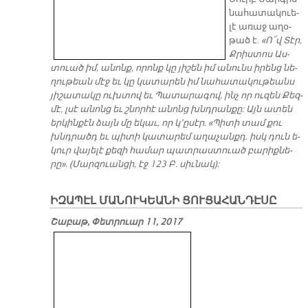
նա­հա­տա­կուե­
լէ ա­ռաջ ա­ղօ­
թած է.
«Ո՜վ Տէր,
Քրիս­տոս Աս­
տուած իմ, ա­նոնք, ո­րոնք կը յի­շեն իմ ա­նունս ի­րենց նե­
ղու­թեան մէջ եւ կը կա­տա­րեն իմ նա­հա­տա­կու­թեանս
յի­շա­տա­կը ուխ­տով եւ Պա­տա­րա­գով, ինչ որ ու­զեն Քեզ­
մէ, լսէ ա­նոնց եւ շնոր­հէ ա­նոնց խնդրան­քը: Այն ա­տեն
եր­կին­քէն ձայն մը ե­կաւ, որ կ՚ը­սէր. «Պի­տի տամ քու
խնդրածդ եւ պի­տի կա­տա­րեմ ա­ղա­չանքդ. իսկ դուն ե­
կուր վա­յե­լէ քե­զի հա­մար պատ­րաս­տուած բա­րիք­նե­
րը». (Մար­զուան­ցի, էջ 123 Բ. սիւ­նակ):
Ի­ԶԱ­ՊԷԼ ՄԱ­ՆՈՒ­ԿԵԱ­ՆԻ ­ ՑՈՒ­ՑԱ­ՀԱՆ­ԴԷ­ՍԸ
Շաբաթ, Փետրուար 11, 2017