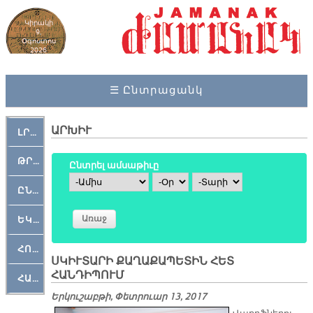
Կիրակի
9,
Օգոստոս
2026
☰ Ընտրացանկ
ԱՐԽԻՒ
ԼՐԱՀՈՍ
ԹՐՔԱՀԱՅ ԿԵԱՆՔ
Ընտրել ամսաթիւը
Ամիս
Օր
Տարի
ԸՆԿԵՐԱՄՇԱԿՈՒԹԱՅԻՆ
ԵԿԵՂԵՑԱԿԱՆ
ՀՈԳԵՄՏԱՒՈՐ
ՍԿԻՒՏԱՐԻ ՔԱՂԱՔԱՊԵՏԻՆ ՀԵՏ
ՀԱՆԴԻՊՈՒՄ
ՀԱՐԹԱԿ
Երկուշաբթի, Փետրուար 13, 2017