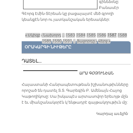
գինեձօնը:
Բանասէր
Գէորգ Էմին-Տէրեան կը բացայայտէ մեծ գրողի
կեանքէն նոր ու յատկանշական երեսակներ:
« Սկիզբ
‹ Նախորդ
…
1583
1584
1585
1586
1587
1588
Էջեր
1589
1590
1591
…
Յաջորդը ›
Վերջ »
ՕՐԱԿԱՐԳԻ ՆԻՒԹԵՐԸ
ԴԱՏԵԼ…
ԱՐԱ ԳՕՉՈՒՆԵԱՆ
​Հայաստանի Հանրապետութեան իշխանութիւնները
որոշած են դատել Տ.Տ. Գարեգին Բ. Ամենայն Հայոց
Կաթողիկոսը: Սա իսկապէս արտասովոր երեւոյթ մըն
է եւ միանշանակօրէն կ՚ենթադրէ գայթակղութիւն մը:
Կարդալ աւելին
Դ