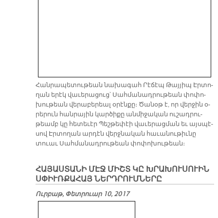
Հան­րա­պե­տու­թեան նա­խա­գահ Րէ­ճէպ Թայ­յիպ Էր­տո­
ղան ե­րէկ վա­ւե­րա­ցուց՝ Սահ­մա­նադ­րու­թեան փո­փո­
խու­թեան վե­րա­բե­րեալ օ­րէն­քը։ Ծա­նօթ է, որ վեր­ջին օ­
րե­րուն հան­րա­յին կար­ծի­քը ան­մի­ջա­կան ու­շադ­րու­
թեամբ կը հե­տե­ւէր Պեշ­թե­փէի վա­ւե­րաց­ման եւ այս­պէ­
սով Էր­տո­ղան ար­դէն վերջ­նա­կան հա­ւա­նու­թիւ­նը
տուաւ Սահ­մա­նադ­րու­թեան փո­փո­խու­թեան։
ՀԱՅԱՍՏԱՆԻ ՄԷՋ ՄԻՇՏ ԿԸ ԽՐԱԽՈՒՍՈՒԻՆ
ՍՓԻՒՌՔԱՀԱՅ ՆԵՐԴՐՈՒՄՆԵՐԸ
Ուրբաթ, Փետրուար 10, 2017