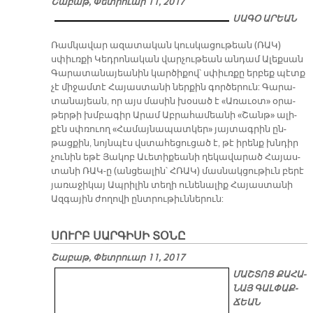
Շաբաթ, Փետրուար 11, 2017
ՍԱԳՕ ԱՐԵԱՆ
Ռամ­կա­վար ա­զա­տա­կան կուս­կա­ցու­թեան (ՌԱԿ)
սփիւռ­քի Կեդ­րո­նա­կան վար­չու­թեան ան­դամ Ա­լեք­սան
Գա­րա­տա­նա­յեա­նին կար­ծի­քով՝ սփիւռ­քը եր­բեք պէտք
չէ մի­ջամ­տէ Հա­յաս­տա­նի ներ­քին գոր­ծե­րուն: Գա­րա­
տա­նա­յեան, որ այս մա­սին խօ­սած է «Ա­ռա­ւօ­տ» օ­րա­
թեր­թի խմբա­գիր Ա­րամ Աբ­րա­հա­մեա­նի «Շան­թ» ա­լի­
քէն սփռուող «Հա­մայ­նա­պատ­կե­ր» յայ­տագ­րին ըն­
թաց­քին, նոյն­պէս վստա­հե­ցու­ցած է, թէ ի­րենք խնդիր
չու­նին ե­թէ Յա­կոբ Ա­ւե­տի­քեա­նի ղե­կա­վա­րած Հա­յաս­
տա­նի ՌԱԿ-ը (ան­ցեա­լին՝ Հ­­ՌԱԿ) մաս­նակ­ցու­թիւն բե­րէ
յա­ռա­ջի­կայ Ապ­րի­լին տե­ղի ու­նե­նա­լիք Հա­յաս­տա­նի
Ազ­գա­յին ժո­ղո­վի ընտ­րու­թիւն­նե­րուն:
ՍՈՒՐԲ ՍԱՐԳԻՍԻ ՏՕՆԸ
Շաբաթ, Փետրուար 11, 2017
ՄԱՇ­ՏՈՑ ՔԱ­ՀԱ­
ՆԱՅ ԳԱԼ­ՓԱՔ­
ՃԵԱՆ