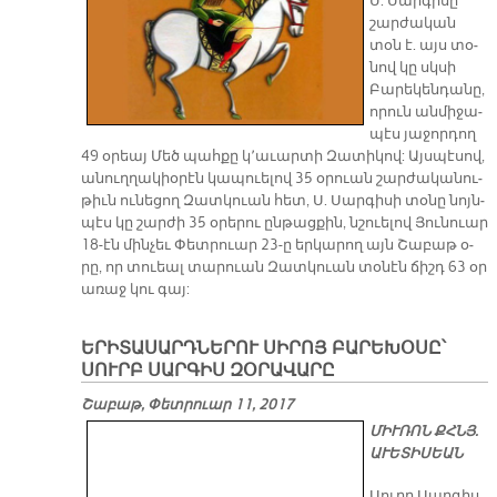
Ս. Սար­գի­սը
շար­ժա­կան
տօն է. այս տօ­
նով կը սկսի
Բա­րե­կեն­դա­նը,
ո­րուն ան­մի­ջա­
պէս յա­ջոր­դող
49 օ­րեայ Մեծ պահ­քը կ՚ա­ւար­տի Զա­տի­կով: Այս­պէ­սով,
ա­նուղ­ղա­կիօ­րէն կա­պուե­լով 35 օ­րուան շար­ժա­կա­նու­
թիւն ու­նե­ցող Զատ­կուան հետ, Ս. Սար­գի­սի տօ­նը նոյն­
պէս կը շար­ժի 35 օ­րե­րու ըն­թաց­քին, նշուե­լով Յու­նուար
18-էն մին­չեւ Փետ­րուար 23-ը եր­կա­րող այն Շա­բաթ օ­
րը, որ տուեալ տա­րուան Զատ­կուան տօ­նէն ճիշդ 63 օր
ա­ռաջ կու գայ:
ԵՐԻՏԱՍԱՐԴՆԵՐՈՒ ՍԻՐՈՅ ԲԱՐԵԽՕՍԸ՝
ՍՈՒՐԲ ՍԱՐԳԻՍ ԶՕՐԱՎԱՐԸ
Շաբաթ, Փետրուար 11, 2017
ՄԻՒ­ՌՈՆ ՔՀՆՅ.
Ա­ՒԵ­ՏԻ­ՍԵԱՆ
Սուրբ Սար­գիս