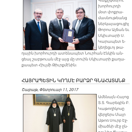
Վա­քըֆ­նե­րու
խոր­հուր­դի
մօտ փոք­րա­
մաս­նու­թեանց
ներ­կա­յա­ցու­ցիչ
Թո­րոս Ալ­ճան եւ
Սկիւ­տա­րի Ս.
Կա­րա­պետ ե­
կե­ղեց­ւոյ թա­
ղա­յին խոր­հուր­դի ա­տե­նա­պետ Նուր­հան Էն­կին ան­
ցեալ շաբ­թուան մէջ այց մը տուին Սկիւ­տա­րի քա­ղա­
քա­պետ Հիւլ­մի Թիւրք­մէ­նին։
ՀԱՅՐԱՊԵՏԻՆ ԿՈՂՄԷ ԲԱՐՁՐ ԳՆԱՀԱՏԱՆՔ
Շաբաթ, Փետրուար 11, 2017
Ա­մե­նայն Հա­յոց
Տ.Տ. Գա­րե­գին Բ.
Կա­թո­ղի­կո­սը
վեր­ջերս Մայր
Ա­թոռ Սուրբ Էջ­
միած­նի մէջ ըն­