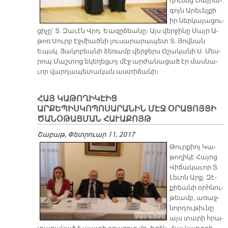
դու­նեց Ծայ­րա­
գոյն Ա­րե­ւել­քի
իր ներ­կա­յա­ցու­
ցի­չը՝ Տ. Զա­ւէն Վրդ. Եա­զը­ճեա­նը։ Այս վեր­ջի­նը Մայր Ա­
թոռ Սուրբ Էջ­միած­նի լու­սա­րա­րա­պետ Տ. Յով­նան
Եպսկ. Յա­կո­բեա­նի ձե­ռամբ վեր­ջերս Օ­շա­կա­նի Ս. Մես­
րոպ Մաշ­տոց ե­կե­ղեց­ւոյ մէջ ար­ժա­նա­ցած էր մաս­նա­
ւոր վար­դա­պե­տա­կան աս­տի­ճա­նի։
ՀԱՅ ԿԱԹՈՂԻԿԷԻՑ
ԱՐՔԵՊԻՍԿՈՊՈՍԱՐԱՆԻՆ ՄԷՋ ՕՐԱՑՈՅՑԻ
ԾԱՆՕԹԱՑՄԱՆ ՀԱՒԱՔՈՅԹ
Շաբաթ, Փետրուար 11, 2017
Թուր­քիոյ Կա­
թո­ղի­կէ Հա­յոց
Վի­ճա­կա­ւոր Տ.
Լե­ւոն Արք. Զէ­
քիեա­նի օրհ­նու­
թեամբ, ա­ռաջ­
նոր­դու­թիւ­նը
այս տա­րի հրա­