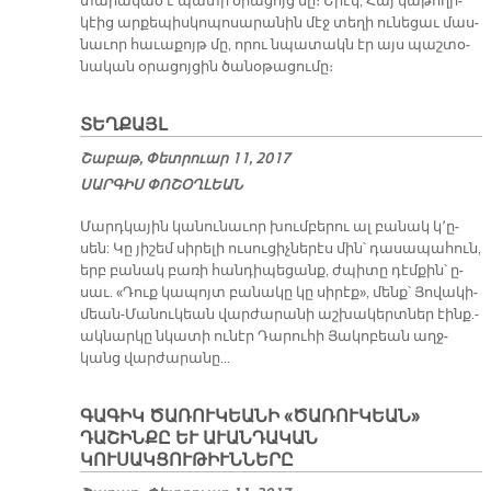
տա­րա­կած է պա­տի օ­րա­ցոյց մը։ Ե­րէկ, Հայ կա­թո­ղի­
կէից ար­քե­պիս­կո­պո­սա­րա­նին մէջ տե­ղի ու­նե­ցաւ մաս­
նա­ւոր հա­ւա­քոյթ մը, ո­րու նպա­տակն էր այս պաշ­տօ­
նա­կան օ­րա­ցոյ­ցին ծա­նօ­թա­ցու­մը։
ՏԵՂՔԱՅԼ
Շաբաթ, Փետրուար 11, 2017
ՍԱՐԳԻՍ ՓՈՇՕՂԼԵԱՆ
Մարդ­կա­յին կա­նու­նա­ւոր խում­բե­րու ալ բա­նակ կ՚ը­
սեն: Կը յի­շեմ սի­րե­լի ու­սու­ցիչ­նե­րէս մին՝ դա­սա­պա­հուն,
երբ բա­նակ բա­ռի հան­դի­պե­ցանք, ժպի­տը դէմ­քին՝ ը­
սաւ. «Դուք կա­պոյտ բա­նա­կը կը սի­րէք», մենք՝ Յո­վա­կի­
մեան-Մա­նու­կեան վար­ժա­րա­նի աշ­խա­կերտ­ներ էինք.-
ակ­նար­կը նկա­տի ու­նէր Դա­րու­հի Յա­կո­բեան աղջ­
կանց վար­ժա­րա­նը…
ԳԱԳԻԿ ԾԱՌՈՒԿԵԱՆԻ «ԾԱՌՈՒԿԵԱՆ»
ԴԱՇԻՆՔԸ ԵՒ ԱՒԱՆԴԱԿԱՆ
ԿՈՒՍԱԿՑՈՒԹԻՒՆՆԵՐԸ