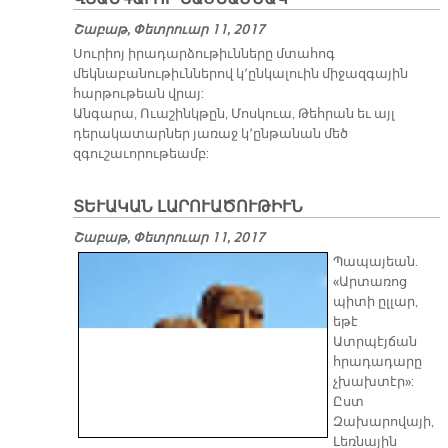
Շաբաթ, Փետրուար 11, 2017
Սուրիոյ իրադարձութիւնները մտահոգ
մեկնաբանութիւններով կ՚ընկալուին միջազգային
հարթութեան վրայ:
Անգարա, Ուաշինկթըն, Մոսկուա, Թեհրան եւ այլ
դերակատարներ յառաջ կ՚ընթանան մեծ
զգուշաւորութեամբ:
ՏԵՒԱԿԱՆ ԼԱՐՈՒԱԾՈՒԹԻՒՆ
Շաբաթ, Փետրուար 11, 2017
Պապայեան.
«Արտառոց
պիտի ըլլար,
եթէ
Ատրպէյճան
հրադադարը
չխախտէր»:
Ըստ
Զախարովայի,
Լեռնային