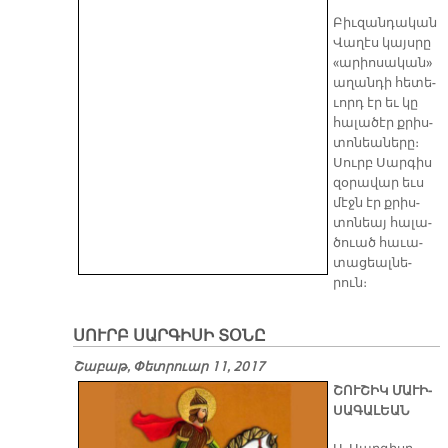
Բիւ­զան­դա­կան
Վա­ղէս կայս­րը
«ա­րիո­սա­կան»
ա­ղան­դի հե­տե­
ւորդ էր եւ կը
հա­լա­ծէր քրիս­
տո­նեա­նե­րը։
Սուրբ Սար­գիս
զօ­րա­վար եւս
մէջն էր քրիս­
տո­նեայ հա­լա­
ծուած հա­ւա­
տա­ցեալ­նե­
րուն։
ՍՈՒՐԲ ՍԱՐԳԻՍԻ ՏՕՆԸ
Շաբաթ, Փետրուար 11, 2017
ՇՈՒ­ՇԻԿ ՄԱ­ՒԻ­
ՍԱ­ԳԱ­ԼԵԱՆ