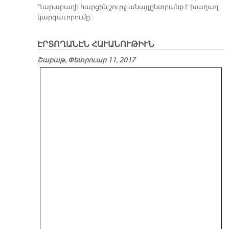
Ղարաբաղի հարցին շուրջ անայլընտրանք է խաղաղ
կարգաւորումը:
ԷՐՏՈՂԱՆԷՆ ՀԱՒԱՆՈՒԹԻՒՆ
Շաբաթ, Փետրուար 11, 2017