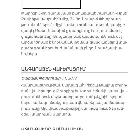
Փա­րի­զի 5-րդ թա­ղա­մա­սի քա­ղա­քա­պե­տա­րա­նի «Ռը­նէ
Քա­փի­թան» սրա­հին մէջ, 24 Յու­նուար-4 Փետ­րուար
թուա­կան­նե­րուն մի­ջեւ, տե­ղի ու­նե­ցաւ գե­ղան­կա­րիչ Ի­
զա­պէլ Մա­նու­կեա­նի «Լը փար­քէ տը Լուվր» թե­մա­յով
ցու­ցա­հան­դէ­սը: Ցու­ցադրուած պաս­տառ­նե­րուն մէջ
ար­ծար­ծուած է կրօ­նա­կան թե­ման՝ զանց առ­նե­լով տա­
րա­ծու­թիւն­նե­րու եւ ժա­մա­նա­կի ըն­դու­նուած չա­փա­
նիշ­նե­րը:
ԱՆԳԱՐԱՅԷՆ ՎԱՒԵՐԱՑՈՒՄ
Շաբաթ, Փետրուար 11, 2017
Հան­րա­պե­տու­թեան նա­խա­գահ Րէ­ճէպ Թայ­յիպ Էր­տո­
ղան վա­ւե­րա­ցուց Թուր­քիոյ եւ Ատր­պէյ­ճա­նի կա­ռա­վա­
րու­թիւն­նե­րուն մի­ջեւ ստո­րագ­րուած՝ թեք­նիկ ո­լոր­տէ
ներս հա­մա­գոր­ծակ­ցու­թեան վե­րա­բե­րեալ ար­ձա­նագ­
րու­թիւ­նը։ Այս փաս­տա­թուղ­թը ստո­րագ­րուած էր ան­
ցեալ տա­րուան Մար­տին։
ՎՏԱՆԳԱՒՈՐ ՏԱՍՆԱՄԵԱԿ