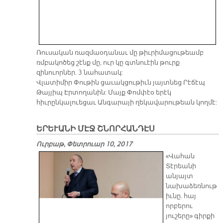
Ռուսական ռազմաօդանաւ մը թիւրիմացութեամբ
ռմբակոծեց շէնք մը, ուր կը գտնուէին թուրք
զինուորներ. 3 նահատակ:
Վլատիմիր Փութին ցաւակցութիւն յայտնեց Րէճէպ
Թայյիպ Էրտողանին: Մայք Փոմփէօ երէկ
հիւրընկալուեցաւ Անգարայի ղեկավարութեան կողմէ:
ԵՐԵՒԱՆԻ ՄԷՋ ՇՆՈՐՀԱՆԴԷՍ
Ուրբաթ, Փետրուար 10, 2017
«Վահան
Տէրեանի
անյայտ
նախաձեռնութ
իւնը. հայ
որբերու
յուշերը» գիրքի